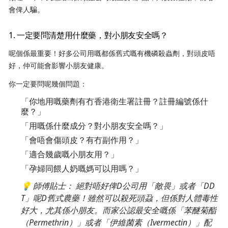
會俾人騙。
1. 一定要問清楚用什麼藥，對小朋友安全嗎？
呢個係最重要！好多公司用嘅都係舊式嘅有機磷殺蟲劑，對頭皮唔
好，仲可能會影響小朋友健康。
你一定要問呢幾個問題：
「你地用嘅藥劑有冇香港衛生署註冊？註冊編號係什
麼？」
「用嘅係什麼成分？對小朋友安全嗎？」
「會唔會傷頭皮？有冇副作用？」
「適合幾歲嘅小朋友用？」
「孕婦同餵人奶嘅媽可以用嗎？」
💡
師傅貼士：
絕對唔好俾D公司用「敵畏」或者「DD
T」呢D舊式農藥！雖然可以殺死頭蝨，但係對人體毒性
好大，尤其係小朋友。而家公認最安全嘅係「苯醚菊酯
（Permethrin）」或者「伊維菌素（Ivermectin）」配