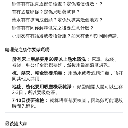
師傅有冇認真逐部份檢查？定係隨便梳幾下？
有冇逐隻卵捉？定係只喷藥就算？
藥水有冇搽勻成個頭？定係只搽某幾個地方？
師傅有冇同你解釋做完之後要注意什麼？
小朋友有冇話癢或者唔舒服？如果有要即刻同師傅講。
處理完之後你要做嘅嘢
所有床上用品要用60度以上熱水清洗：
床單、枕袋、
被袋、毛公仔全部都要洗，然後用最高溫度烘乾。
梳、髮夾、帽全部要消毒：
用熱水或者酒精消毒，唔好
同其他人共用。
地毯、梳化要用吸塵機吸乾淨：
頭蝨離開人體可以生存
2-3日，所以要吸乾淨。
7-10日後要複檢：
就算唔癢都要檢查，因為卵可能呢段
時間先孵化。
最後提大家