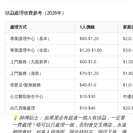
頭蝨處理收費參考（2026年）
處理方式
1人價錢
家庭
專業護理中心（基本）
$80-$1,20
$2,0-
專業護理中心（全面）
$1,20-$1,80
$3,0-
上門服務（九龍新界）
$60-$1,0
$1,5
上門服務（港島）
$70-$1,20
$1,80
母嬰店/髮廊服務
$40-$1,0
$1,0-
公立醫院衛生中心
$10-$30
冇優
自己買藥處理
$10-$40
$20-
💡
師傅貼士：
如果屋企有超過一個人有頭蝨，一定要
一齊處理！唔可以只處理一個，否則會交叉傳染，永遠
都唔會好。好多人就係咁，阿女搞好左，阿仔又有，傳