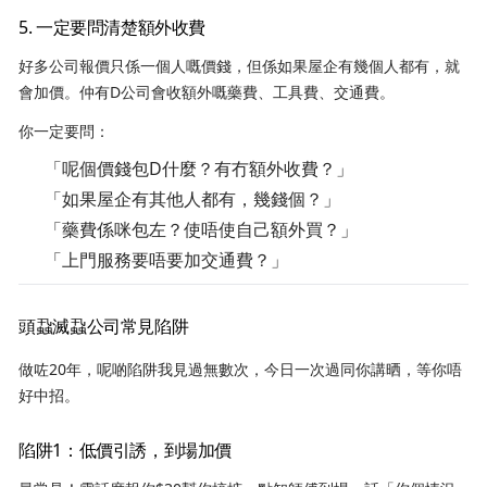
5. 一定要問清楚額外收費
好多公司報價只係一個人嘅價錢，但係如果屋企有幾個人都有，就
會加價。仲有D公司會收額外嘅藥費、工具費、交通費。
你一定要問：
「呢個價錢包D什麼？有冇額外收費？」
「如果屋企有其他人都有，幾錢個？」
「藥費係咪包左？使唔使自己額外買？」
「上門服務要唔要加交通費？」
頭蝨滅蝨公司常見陷阱
做咗20年，呢啲陷阱我見過無數次，今日一次過同你講晒，等你唔
好中招。
陷阱1：低價引誘，到場加價