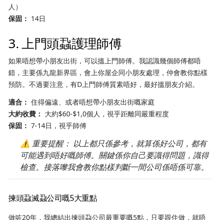
人）
保固：
14日
3. 上門頭蝨護理師傅
如果唔想帶小朋友出街，可以搵上門師傅。我認識幾個師傅都唔
錯，主要係九龍新界區，會上你屋企同小朋友處理，仲會教你點樣
預防。不過要注意，有D上門師傅質素唔好，最好搵朋友介紹。
適合：
住得偏遠、或者唔想帶小朋友出街嘅家庭
大約收費：
大約$60-$1,0個人，視乎距離同嚴重程度
保固：
7-14日，視乎師傅
⚠️
重要提醒：
以上都只係參考，就算係好公司，都有
可能遇到唔好嘅師傅。關鍵係你自己要識得問題，識得
檢查。接落嚟我會教你點樣判斷一間公司係唔係可靠。
揀頭蝨滅蝨公司嘅5大重點
做咗20年，我總結出揀頭蝨公司最重要嘅5點，只要跟住做，就唔