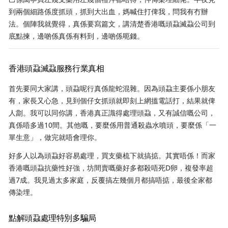
到兩個細路係度抓頭，抓到大出血，媽喊住打俾我，問我有冇辦
法。個陣我就覺得，真係要寫篇文，講清楚香港嘅頭蝨滅蝨公司到
底點揀，邊啲係真係有料到，邊啲係呃錢。
香港頭蝨滅蝨服務行業真相
首先要同大家講，頭蝨呢行真係龍蛇混雜。因為頭蝨主要係小朋友
有，家長又心急，見到個仔女抓頭就即刻上網搵電話打，結果就俾
人劏。我可以同你講，香港真正識得處理頭蝨，又有誠信嘅公司，
真係唔多過10間。其他嘅，要麼係用普通殺蟲水噴頭，要麼係「一
單生意」，做完就唔會理你。
好多人以為頭蝨好容易處理，買支藥梳下就搞掂。其實唔係！而家
香港嘅頭蝨抗藥性好強，坊間賣嘅藥好多都殺唔死D卵，複發率超
過7成。我見過太多家庭，反覆搞左幾個月都搞唔掂，最後全家都
傳染埋。
點解頭蝨處理特別多騙局