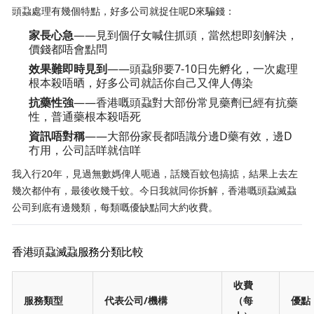
頭蝨處理有幾個特點，好多公司就捉住呢D來騙錢：
家長心急
——見到個仔女喊住抓頭，當然想即刻解決，
價錢都唔會點問
效果難即時見到
——頭蝨卵要7-10日先孵化，一次處理
根本殺唔晒，好多公司就話你自己又俾人傳染
抗藥性強
——香港嘅頭蝨對大部份常見藥劑已經有抗藥
性，普通藥根本殺唔死
資訊唔對稱
——大部份家長都唔識分邊D藥有效，邊D
冇用，公司話咩就信咩
我入行20年，見過無數媽俾人呃過，話幾百蚊包搞掂，結果上去左
幾次都仲有，最後收幾千蚊。今日我就同你拆解，香港嘅頭蝨滅蝨
公司到底有邊幾類，每類嘅優缺點同大約收費。
香港頭蝨滅蝨服務分類比較
收費
服務類型
代表公司/機構
（每
優點