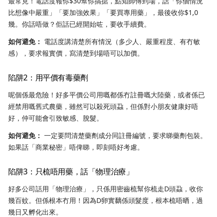
最常見！電話度報你$30幫你搞掂，點知師傅到場，話「你個情況
比想像中嚴重」「要加強效果」「要買專用藥」，最後收你$1,0
幾。你話唔做？佢話已經開始咗，要收手續費。
如何避免：
電話度講清楚所有情況（多少人、嚴重程度、有冇敏
感），要求報實價，寫清楚到場唔可以加價。
陷阱2：用平價有毒藥劑
呢個係最危險！好多平價公司用嘅都係冇註冊嘅大陸藥，或者係已
經禁用嘅舊式農藥，雖然可以殺死頭蝨，但係對小朋友健康好唔
好，仲可能會引致敏感、脫髮。
如何避免：
一定要問清楚藥劑成分同註冊編號，要求睇藥劑包裝。
如果話「商業秘密」唔俾睇，即刻唔好考慮。
陷阱3：只梳唔用藥，話「物理治療」
好多公司話用「物理治療」，只係用密齒梳幫你梳走D頭蝨，收你
幾百蚊。但係根本冇用！因為D卵實黐係頭髮度，根本梳唔晒，過
幾日又孵化出來。