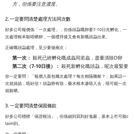
方，但係要注意濃度。
2. 一定要問清楚處理方法同次數
好多公司報價係「一次處理」，但係頭蝨嘅卵要7-10日先孵化，一
次處理根本殺唔晒卵，一個禮拜後又會有新嘅頭蝨出來。
正確嘅頭蝨處理，至少要做兩次：
第一次：
殺死已經孵化嘅成蟲同若蟲，盡量清除D卵
第二次（7-10日後）：
殺死新孵化嘅頭蝨，呢次最緊要
你一定要問：「報價入面包幾次處理？每次相隔幾耐？」如果話一
次就搞掂，唔好信！頭蝨卵有殼，藥水根本滲唔入去，唔可能一次
就殺晒。
3. 一定要問清楚保固條款
好多公司標榜「保證根治」，但係細則寫到好鬼嚴，基本上冇可能c
laim到。