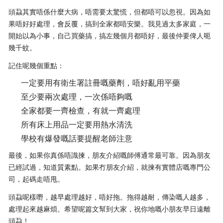
頭蝨其實唔係什麼大病，唔需要太驚慌，但都唔可以忽視。因為如
果唔好好處理，會反覆，搞到全家都唔安樂。我見過太多家庭，一
開始以為小事，自己買藥搞，搞左幾個月都唔好，最後仲要俾人呃
幾千蚊。
記住呢幾個重點：
一定要用有衛生署註冊嘅藥劑，唔好亂用平藥
至少要兩次處理，一次係唔夠嘅
全家都要一齊檢查，有就一齊處理
所有床上用品一定要用熱水清洗
學校有爆發嘅話要提醒老師注意
最後，如果你真係唔識揀，朋友介紹嘅師傅通常最可靠。因為朋友
已經試過，知道質素點。如果冇朋友介紹，就揀有實體店嘅專門公
司，起碼走唔甩。
頭蝨呢樣嘢，越早處理越好，唔好拖。拖得越耐，傳染嘅人越多，
處理起來越麻煩。希望呢篇文幫到大家，祝你地嘅小朋友早日遠離
頭蝨！