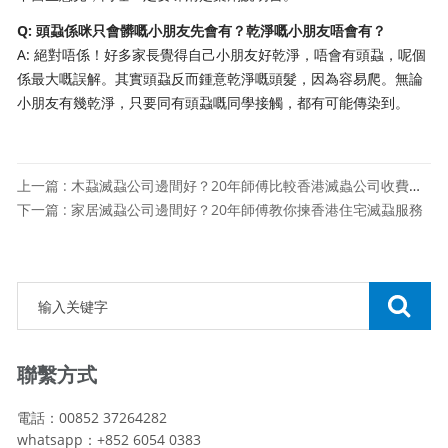
Q: 頭蝨係咪只會髒嘅小朋友先會有？乾淨嘅小朋友唔會有？
A: 絕對唔係！好多家長覺得自己小朋友好乾淨，唔會有頭蝨，呢個
係最大嘅誤解。其實頭蝨反而鍾意乾淨嘅頭髮，因為容易爬。無論
小朋友有幾乾淨，只要同有頭蝨嘅同學接觸，都有可能傳染到。
上一篇 : 木蝨滅蝨公司邊間好？20年師傅比較香港滅蟲公司收費保固
下一篇 : 家居滅蝨公司邊間好？20年師傅教你揀香港住宅滅蝨服務
聯繫方式
電話：00852 37264282
whatsapp：+852 6054 0383