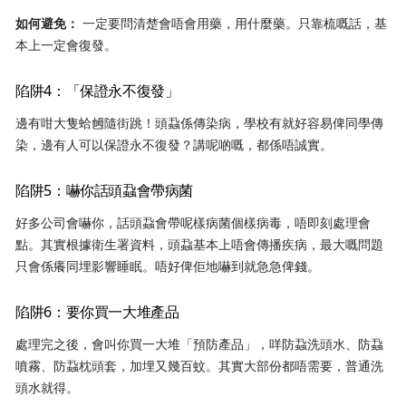
如何避免：
一定要問清楚會唔會用藥，用什麼藥。只靠梳嘅話，基
本上一定會復發。
陷阱4：「保證永不復發」
邊有咁大隻蛤乸隨街跳！頭蝨係傳染病，學校有就好容易俾同學傳
染，邊有人可以保證永不復發？講呢啲嘅，都係唔誠實。
陷阱5：嚇你話頭蝨會帶病菌
好多公司會嚇你，話頭蝨會帶呢樣病菌個樣病毒，唔即刻處理會
點。其實根據衛生署資料，頭蝨基本上唔會傳播疾病，最大嘅問題
只會係癢同埋影響睡眠。唔好俾佢地嚇到就急急俾錢。
陷阱6：要你買一大堆產品
處理完之後，會叫你買一大堆「預防產品」，咩防蝨洗頭水、防蝨
噴霧、防蝨枕頭套，加埋又幾百蚊。其實大部份都唔需要，普通洗
頭水就得。