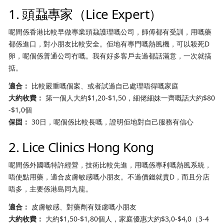
1. 頭蝨專家（Lice Expert）
呢間係香港比較早做專業頭蝨護理嘅公司，師傅都有受訓，用嘅藥
都係進口，對小朋友比較安全。佢地有專門嘅熱風機，可以殺死D
卵，呢個係普通公司冇嘅。我有好多客戶去過都話滿意，一次就搞
掂。
適合：
比較嚴重嘅個案、或者試過自己處理唔得嘅家庭
大約收費：
第一個人大約$1,20-$1,50，細佬細妹一齊嘅話大約$80
-$1,0個
保固：
30日，呢個係比較長嘅，證明佢地對自己服務有信心
2. Lice Clinics Hong Kong
呢間係外國嘅特許經營，技術比較先進，用嘅係專利嘅熱風系統，
唔使點用藥，適合皮膚敏感嘅小朋友。不過價錢就貴D，而且分店
唔多，主要係港島同九龍。
適合：
皮膚敏感、對藥劑有疑慮嘅小朋友
大約收費：
大約$1,50-$1,80個人，家庭優惠大約$3,0-$4,0（3-4