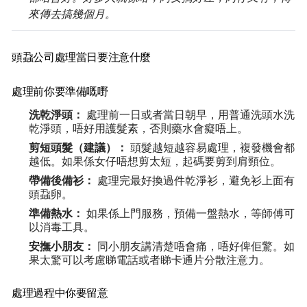
來傳去搞幾個月。
頭蝨公司處理當日要注意什麼
處理前你要準備嘅嘢
洗乾淨頭：
處理前一日或者當日朝早，用普通洗頭水洗
乾淨頭，唔好用護髮素，否則藥水會癡唔上。
剪短頭髮（建議）：
頭髮越短越容易處理，複發機會都
越低。如果係女仔唔想剪太短，起碼要剪到肩頸位。
帶備後備衫：
處理完最好換過件乾淨衫，避免衫上面有
頭蝨卵。
準備熱水：
如果係上門服務，預備一盤熱水，等師傅可
以消毒工具。
安撫小朋友：
同小朋友講清楚唔會痛，唔好俾佢驚。如
果太驚可以考慮睇電話或者睇卡通片分散注意力。
處理過程中你要留意