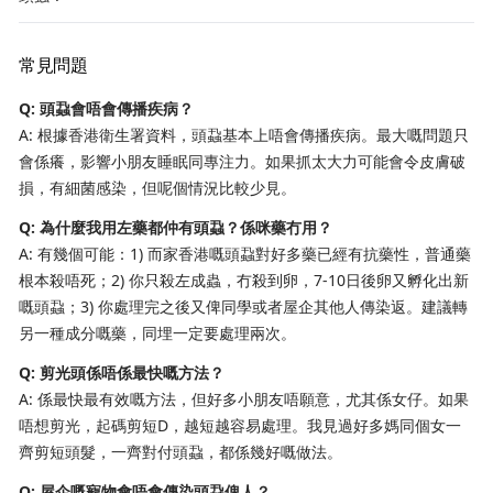
常見問題
Q: 頭蝨會唔會傳播疾病？
A: 根據香港衛生署資料，頭蝨基本上唔會傳播疾病。最大嘅問題只
會係癢，影響小朋友睡眠同專注力。如果抓太大力可能會令皮膚破
損，有細菌感染，但呢個情況比較少見。
Q: 為什麼我用左藥都仲有頭蝨？係咪藥冇用？
A: 有幾個可能：1) 而家香港嘅頭蝨對好多藥已經有抗藥性，普通藥
根本殺唔死；2) 你只殺左成蟲，冇殺到卵，7-10日後卵又孵化出新
嘅頭蝨；3) 你處理完之後又俾同學或者屋企其他人傳染返。建議轉
另一種成分嘅藥，同埋一定要處理兩次。
Q: 剪光頭係唔係最快嘅方法？
A: 係最快最有效嘅方法，但好多小朋友唔願意，尤其係女仔。如果
唔想剪光，起碼剪短D，越短越容易處理。我見過好多媽同個女一
齊剪短頭髮，一齊對付頭蝨，都係幾好嘅做法。
Q: 屋企嘅寵物會唔會傳染頭蝨俾人？