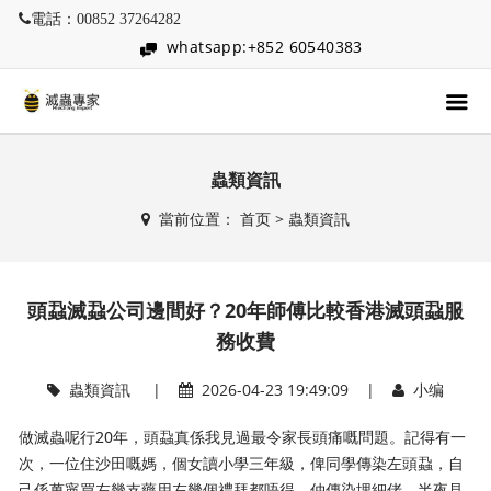
電話：00852 37264282
whatsapp:+852 60540383
蟲類資訊
當前位置：
首页
>
蟲類資訊
頭蝨滅蝨公司邊間好？20年師傅比較香港滅頭蝨服
務收費
蟲類資訊
|
2026-04-23 19:49:09 |
小编
做滅蟲呢行20年，頭蝨真係我見過最令家長頭痛嘅問題。記得有一
次，一位住沙田嘅媽，個女讀小學三年級，俾同學傳染左頭蝨，自
己係萬寧買左幾支藥用左幾個禮拜都唔得，仲傳染埋細佬。半夜見