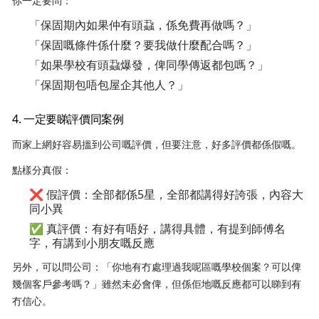
你一定要問：
「保固期內如果仲有頭蝨，係免費再做嗎？」
「保固嘅條件係什麼？要我做什麼配合嗎？」
「如果學校有頭蝨爆發，俾同學傳返都包嗎？」
「保固期包唔包屋企其他人？」
4. 一定要睇評價同案例
而家上網好容易搵到公司嘅評價，但要注意，好多評價都係假嘅。
點樣分真假：
❌ 假評價：全部都係5星，全部都講得好誇張，內容大
同小異
✅ 真評價：有好有唔好，講得具體，有提到師傅名
字，有講到小朋友嘅反應
另外，可以問公司：「你地有冇處理過我呢區嘅學校個案？可以俾
幾個客戶參考嗎？」雖然未必會俾，但係佢地嘅反應都可以睇到有
冇信心。