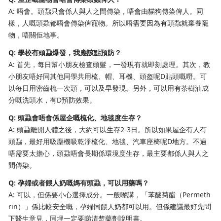
A: 唔會。頭蝨只會係人與人之間傳染，唔會由貓狗傳染俾人。同
樣，人嘅頭蝨都唔會傳染俾寵物。所以唔需要因為有頭蝨就棄養寵
物，唔關佢地事。
Q: 學校有頭蝨爆發，我應該點預防？
A: 首先，每日幫小朋友檢查頭髮，一發現有就即刻處理。其次，教
小朋友唔好同其他同學共用梳、帽、耳機、頭盔呢D貼頭嘅嘢。可
以每日用密齒梳一次頭，可以及早發現。另外，可以用有茶樹油成
分嘅洗頭水，有D預防效果。
Q: 頭蝨會唔會係屋企嘅梳化、地毯度生存？
A: 頭蝨離開人體之後，大約可以生存2-3日。所以如果屋企有人有
頭蝨，最好用吸塵機吸乾淨梳化、地毯、汽車座椅呢D地方。不過
唔需要太擔心，頭蝨唔會長期係環境度生存，最主要都係人與人之
間傳染。
Q: 孕婦或者餵人奶嘅媽有頭蝨，可以用藥嗎？
A: 可以，但係要小心選擇成分。一般嚟講，「苯醚菊酯（Permeth
rin）」係比較安全嘅，孕婦同餵人奶都可以用。但係建議最好先問
下醫生意見，同埋一定要睇清楚藥劑說明書。