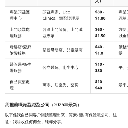
人）
專業頭蝨護
頭蝨專家、Lice
$80 -
專業
理中心
Clinics、頭蝨護理屋
$1,80
經驗
上門頭蝨處
各區上門師傅、上門滅
$60 -
方便
理服務
蝨專家
$1,50
以全
母嬰店/髮廊
$40 -
價錢
部份母嬰店、兒童髮廊
附帶服務
$1,0
髮
醫管局/衛生
$10 -
公立醫院、衛生中心
平、
署服務
$30
自己買藥處
$10 -
萬寧、屈臣氏、藥房
最平
理
$40
我推薦嘅頭蝨滅蝨公司（2026年最新）
以下係我自己同客戶回饋整理出來，質素相對有保證嘅公司。注
意：我唔收任何佣金，純粹分享。