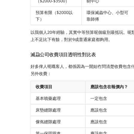
（$2000-$3500）
制中心
預算有限（$2000以
環保滅蟲中心、小型可
下）
靠師傅
以我個人20年經驗，其實中等預算呢個級別最抵玩。呢
上不足比下有餘，對於9成普通家庭都夠用。
滅蝨公司收費項目透明性對比表
好多俾人呃嘅客人，都係因為一開始冇問清楚收費包含
另外收費：
收費項目
應該包含在報價內？
基本噴藥處理
一定包含
床墊縫隙處理
應該包含
傢俬縫隙處理
應該包含
第一保固跟進
應該包含