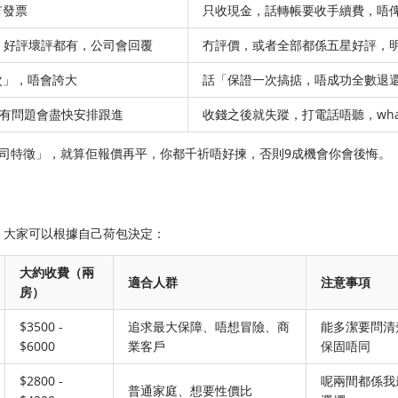
有發票
只收現金，話轉帳要收手續費，唔
人評價，好評壞評都有，公司會回覆
冇評價，或者全部都係五星好評，
次」，唔會誇大
話「保證一次搞掂，唔成功全數退
果，有問題會盡快安排跟進
收錢之後就失蹤，打電話唔聽，what
司特徵」，就算佢報價再平，你都千祈唔好揀，否則9成機會你會後悔。
，大家可以根據自己荷包決定：
大約收費（兩
適合人群
注意事項
房）
$3500 -
追求最大保障、唔想冒險、商
能多潔要問清
$6000
業客戶
保固唔同
$2800 -
呢兩間都係我
普通家庭、想要性價比