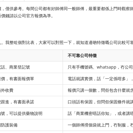
價，僅供參考。每間公司都有好師傅同一般師傅，最重要都係上門時觀察
新價錢請以公司官方報價為準。
人。我整咗個對比表，大家可以對照一下，就知道邊啲特徵嘅公司比較可
不可靠公司特徵
電話、商業登記號
只有手機號碼、whatsapp，冇
報價，有書面報價單
電話就講實價，話「一定係咁多」
額外收費
報價只講一個數，問佢包含什麼就
費跟進，有書面承諾
口頭話有保固，但問佢保固條件就
編號，可以提供藥物說明
話「商業機密唔話你知」，或者講
同防護裝備
一個師傅揹個袋就上門，冇制服，