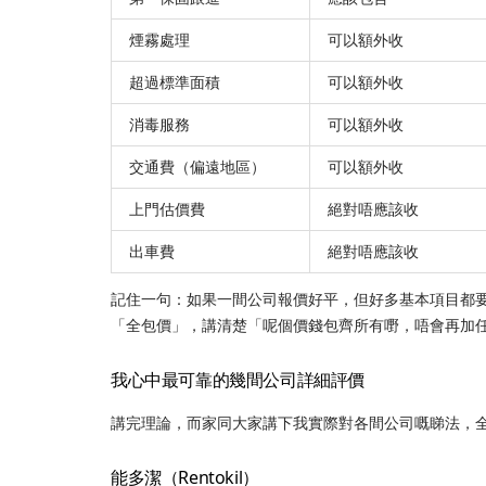
煙霧處理
可以額外收
超過標準面積
可以額外收
消毒服務
可以額外收
交通費（偏遠地區）
可以額外收
上門估價費
絕對唔應該收
出車費
絕對唔應該收
記住一句：如果一間公司報價好平，但好多基本項目都
「全包價」，講清楚「呢個價錢包齊所有嘢，唔會再加任何
我心中最可靠的幾間公司詳細評價
講完理論，而家同大家講下我實際對各間公司嘅睇法，
能多潔（Rentokil）