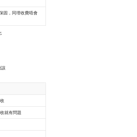
保固，同埋收費唔會
比
應該
收
收就有問題