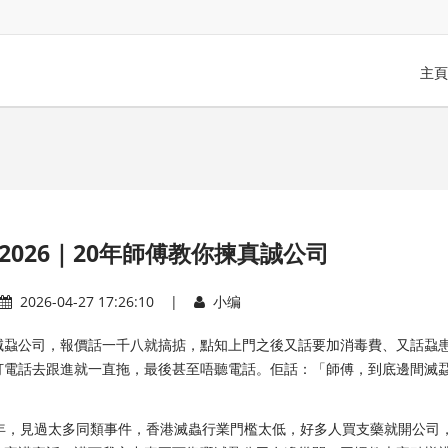
主頁
026｜20年師傅教你揀真誠公司
2026-04-27 17:26:10 |
小编
滅蝨公司，報價話一千八就搞掂，點知上門之後又話要加消毒費、又話蝨
打電話去跟進就一直拖，最後甚至唔聽電話。佢話：「師傅，到底邊間滅
年，見過太多同類事件，香港滅蟲行業門檻太低，好多人買支藥就開公司