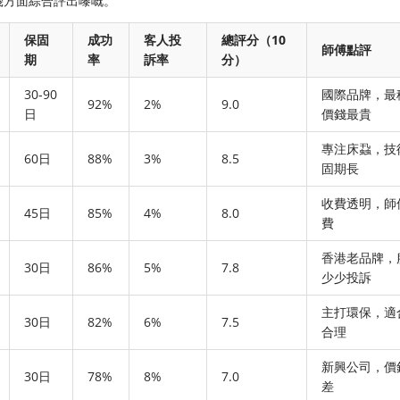
幾方面綜合評出嚟嘅。
保固
成功
客人投
總評分（10
師傅點評
期
率
訴率
分）
30-90
國際品牌，最
92%
2%
9.0
日
價錢最貴
專注床蝨，技
60日
88%
3%
8.5
固期長
收費透明，師
45日
85%
4%
8.0
費
香港老品牌，
30日
86%
5%
7.8
少少投訴
主打環保，適
30日
82%
6%
7.5
合理
新興公司，價
30日
78%
8%
7.0
差