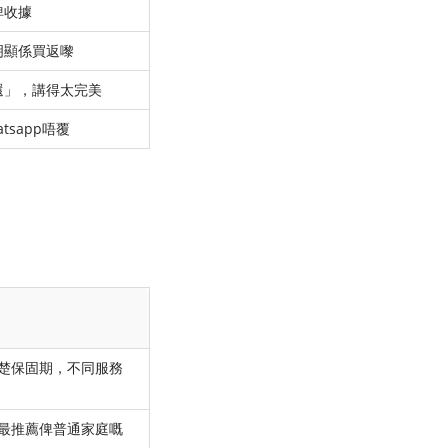
俾收據
明顯係買返嚟
還」，講得太完美
sapp唔覆
楚保固期，不同服務
最推薦俾普通家庭嘅