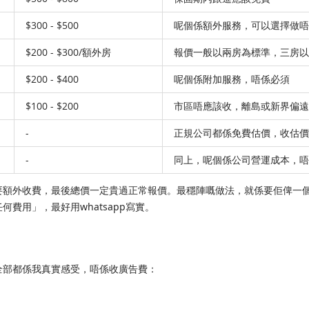
$300 - $500
呢個係額外服務，可以選擇做唔
$200 - $300/額外房
報價一般以兩房為標準，三房以
$200 - $400
呢個係附加服務，唔係必須
$100 - $200
市區唔應該收，離島或新界偏遠
-
正規公司都係免費估價，收估價
-
同上，呢個係公司營運成本，唔
要額外收費，最後總價一定貴過正常報價。最穩陣嘅做法，就係要佢俾一
費用」，最好用whatsapp寫實。
全部都係我真實感受，唔係收廣告費：