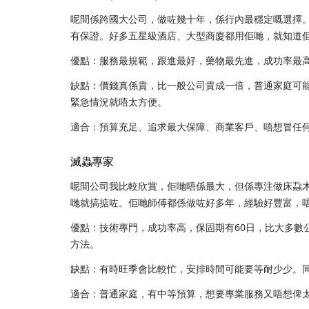
呢間係跨國大公司，做咗幾十年，係行內最穩定嘅選擇
有保證。好多五星級酒店、大型商廈都用佢哋，就知道
優點：服務最規範，跟進最好，藥物最先進，成功率最
缺點：價錢真係貴，比一般公司貴成一倍，普通家庭可
緊急情況就唔太方便。
適合：預算充足、追求最大保障、商業客戶、唔想冒任
滅蟲專家
呢間公司我比較欣賞，佢哋唔係最大，但係專注做床蝨
哋就搞掂咗。佢哋師傅都係做咗好多年，經驗好豐富，
優點：技術專門，成功率高，保固期有60日，比大多數
方法。
缺點：有時旺季會比較忙，安排時間可能要等耐少少。
適合：普通家庭，有中等預算，想要專業服務又唔想俾