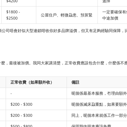
$4200
選擇
$1800 -
一定要確保有
公屋住戶、輕微蝨患、預算緊
$2500
中途加價
類公司唔會好似大型連鎖咁收你好多品牌溢價，但又有足夠經驗同保障，
什麼，最後被加價。我同大家講清楚，正常收費應該包含什麼，什麼係不
正常收費（如果額外收）
備註
-
呢個係最基本服務，冇理由額外
$200 - $300
呢個係滅床蝨重點，如果要額外
$200 - $300
同上，呢個本來就係工作一部分
$500 - $800
保固期內跟進應該免費