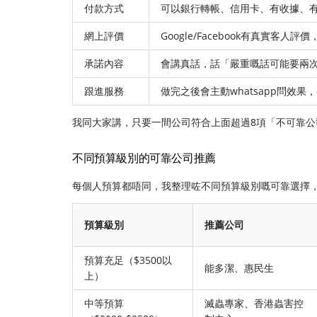
付款方式
可以銀行轉帳、信用卡、有收據、
網上評價
Google/Facebook有真實客
承諾內容
會講真話，話「嚴重嘅話可能要兩
跟進服務
做完之後會主動whatsapp問效
我同大家講，只要一間公司符合上面超過8項「不可靠公
不同預算級別的可靠公司推薦
每個人預算都唔同，我整理咗不同預算級別嘅可靠選擇
預算級別
推薦公司
預算充足（$3500以
能多潔、惠民生
上）
中等預算
滅蟲專家、香港蟲害控