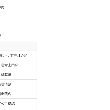
師傅
靠：
公司地址，冇詳細介紹
，唔肯上門睇
含糊其辭
講唔清楚
唔出藥名
冇公司標誌