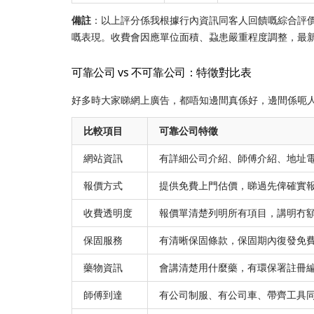
備註
：以上評分係我根據行內資訊同客人回饋嘅綜合評
嘅表現。收費會因應單位面積、蝨患嚴重程度調整，最
可靠公司 vs 不可靠公司：特徵對比表
好多時大家睇網上廣告，都唔知邊間真係好，邊間係呃
比較項目
可靠公司特徵
網站資訊
有詳細公司介紹、師傅介紹、地址
報價方式
提供免費上門估價，睇過先俾確實
收費透明度
報價單清楚列明所有項目，講明冇
保固服務
有清晰保固條款，保固期內復發免
藥物資訊
會講清楚用什麼藥，有環保署註冊
師傅到達
有公司制服、有公司車、帶齊工具