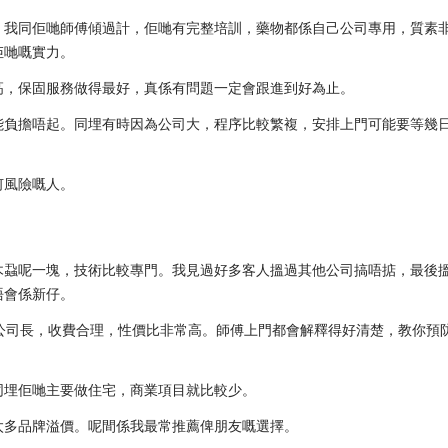
。我同佢哋師傅傾過計，佢哋有完整培訓，藥物都係自己公司專用，質素
佢哋嘅實力。
高，保固服務做得最好，真係有問題一定會跟進到好為止。
能負擔唔起。同埋有時因為公司大，程序比較繁複，安排上門可能要等幾
何風險嘅人。
木蝨呢一塊，技術比較專門。我見過好多客人搵過其他公司搞唔掂，最後
唔會係新仔。
公司長，收費合理，性價比非常高。師傅上門都會解釋得好清楚，教你預
同埋佢哋主要做住宅，商業項目就比較少。
太多品牌溢價。呢間係我最常推薦俾朋友嘅選擇。