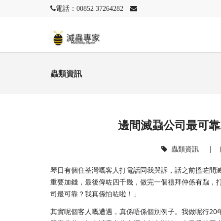
電話：00852 37264282
蟲類資訊
邊間滅蝨公司最可靠2
蟲類資訊
|
琴日有個住荃灣嘅客人打電話同我哭訴，話之前搵咗間
重要加錢，最後俾咗四千幾，做完一個禮拜仲係有蝨，
司最可靠？我真係怕咗啦！」
其實呢個客人嘅遭遇，真係唔係個別例子。我做呢行20