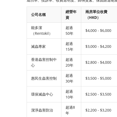
成功率、投訴率、收費透明度、師傅質素、保固跟進呢
經營年
兩房單位收費
公司名稱
資
（HKD）
能多潔
超過
$4,000 - $6,000
（Rentokil）
50年
超過
滅蟲專家
$3,000 - $4,200
15年
香港蟲害控制中
超過
$2,800 - $4,000
心
20年
超過
惠民生蟲害控制
$3,500 - $5,000
30年
超過
環保滅蟲中心
$2,500 - $3,500
10年
超過8
潔淨蟲害防治
$2,200 - $3,200
年