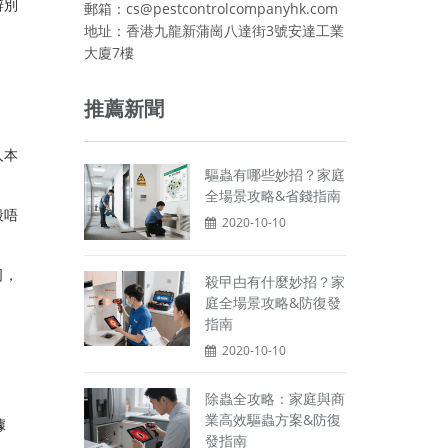
辨別
郵箱：cs@pestcontrolcompanyhk.com
地址：香港九龍新蒲崗八達街3號安達工業
大廈7樓
推薦新聞
人本
驅蟲有哪些妙招？家庭
全場景攻略&省錢指南
殺唔
2020-10-10
司，
殺曱甴有什麼妙招？家
庭全場景攻略&防復發
指南
2020-10-10
除蟲全攻略：家庭與商
業高效驅蟲方案&防復
據
發指南