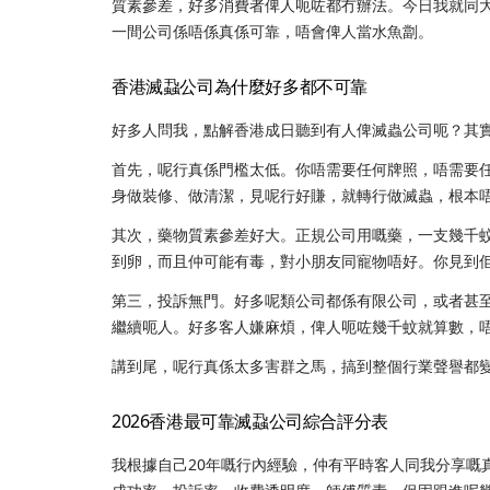
質素參差，好多消費者俾人呃咗都冇辦法。今日我就同
一間公司係唔係真係可靠，唔會俾人當水魚劏。
香港滅蝨公司為什麼好多都不可靠
好多人問我，點解香港成日聽到有人俾滅蟲公司呃？其
首先，呢行真係門檻太低。你唔需要任何牌照，唔需要
身做裝修、做清潔，見呢行好賺，就轉行做滅蟲，根本
其次，藥物質素參差好大。正規公司用嘅藥，一支幾千
到卵，而且仲可能有毒，對小朋友同寵物唔好。你見到
第三，投訴無門。好多呢類公司都係有限公司，或者甚
繼續呃人。好多客人嫌麻煩，俾人呃咗幾千蚊就算數，
講到尾，呢行真係太多害群之馬，搞到整個行業聲譽都
2026香港最可靠滅蝨公司綜合評分表
我根據自己20年嘅行內經驗，仲有平時客人同我分享嘅