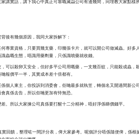
大家講實話，講下我心中真正可靠嘅滅蝨公司有邊幾間，同埋教大家點樣
實背後有幾個原因，我同大家拆解下：
任何專業資格，只要買幾支藥，印幾張卡片，就可以開公司做滅蟲。好多
唔識蟲嘅生態，唔識用藥劑量，只係識噴藥就收錢。
蚊，可以殺卵又安全，但好多平公司用嘅藥，一支幾百蚊，只能殺成蟲，
佢哋報價平一半，其實成本差十倍都有。
至係個人東主，你投訴到消委會，佢哋最多就執笠，轉個名又開過間新公
唔會真係去告，所以佢哋更加有恃無恐。
變差。所以大家揀公司真係要打醒十二分精神，唔好淨係睇價錢平。
真實回饋，整理咗一間評分表，俾大家參考。呢個評分唔係隨便俾，係根