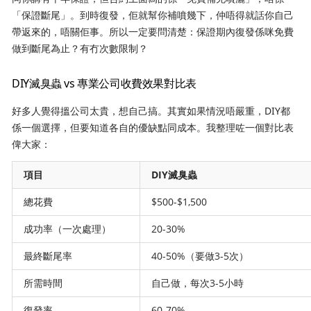
「保證斷尾」。到時復發，佢就幫你補噴幾下，仲唔得就話你自己
帶返來的，唔關佢事。所以一定要問清楚：保證期內復發係咪免費
做到斷尾為止？有冇次數限制？
DIY滅臭蟲 vs 專業公司收費效果對比表
好多人覺得搵公司太貴，想自己搞。其實如果情況唔嚴重，DIY都
係一個選擇，但要知道各自的優缺點同成本。我整理咗一個對比表
俾大家：
項目
DIY滅臭蟲
總花費
$500-$1,500
成功率（一次處理）
20-30%
最終斷尾率
40-50%（要做3-5次）
所需時間
自己做，每次3-5小時
復發率
60-70%