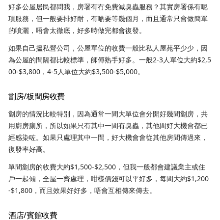
好多公屋居民都問我，房署有冇免費滅臭蟲服務？其實房署係有呢
項服務，但一般要排好耐，有啲要等幾個月，而且通常只會做簡單
的噴灑，唔會太徹底，好多時做完都會復發。
如果自己搵私營公司，公屋單位的收費一般比私人屋苑平少少，因
為公屋的間隔都比較標準，師傅熟手好多。一般2-3人單位大約$2,5
00-$3,800，4-5人單位大約$3,500-$5,000。
劏房/板間房收費
劏房的情況比較特別，因為通常一間大單位會分開好幾間劏房，共
用廚房廁所，所以如果只有其中一間有臭蟲，其他間好大機會都已
經感染咗。如果只處理其中一間，好大機會會從其他房間傳過來，
復發率好高。
單間劏房的收費大約$1,500-$2,500，但我一般都會建議業主或住
戶一起傾，全屋一齊處理，咁樣價錢可以平好多，每間大約$1,200
-$1,800，而且效果好好多，唔會互相傳來傳去。
酒店/賓館收費