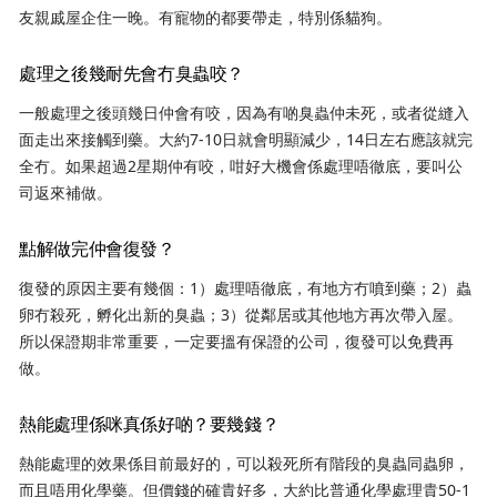
友親戚屋企住一晚。有寵物的都要帶走，特別係貓狗。
處理之後幾耐先會冇臭蟲咬？
一般處理之後頭幾日仲會有咬，因為有啲臭蟲仲未死，或者從縫入
面走出來接觸到藥。大約7-10日就會明顯減少，14日左右應該就完
全冇。如果超過2星期仲有咬，咁好大機會係處理唔徹底，要叫公
司返來補做。
點解做完仲會復發？
復發的原因主要有幾個：1）處理唔徹底，有地方冇噴到藥；2）蟲
卵冇殺死，孵化出新的臭蟲；3）從鄰居或其他地方再次帶入屋。
所以保證期非常重要，一定要搵有保證的公司，復發可以免費再
做。
熱能處理係咪真係好啲？要幾錢？
熱能處理的效果係目前最好的，可以殺死所有階段的臭蟲同蟲卵，
而且唔用化學藥。但價錢的確貴好多，大約比普通化學處理貴50-1