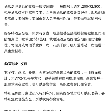
酒店處理臭蟲的收費一般按房間計，每間房大約$1,200-$2,800，
視乎酒店檔次同處理要求。五星級酒店的收費會貴好多，因為佢哋
要求高，要保密，要深夜客人走咗先可以做，仲要做埋記錄同報
告。
好多時酒店發現一間房有臭蟲，成層樓甚至幾層樓都要做檢查同預
防性處理，呢筆開銷都唔細。我建議酒店最好做定期的預防性處
理，每個月或每個季度做一次，花幾千蚊，總好過爆發一次蝕幾十
萬生意聲譽。
商業場所收費
寫字樓、商場、餐廳、美容院呢啲商業場所的收費，一般按面積
計，大約$2-$5每平方呎，視乎嚴重程度同處理時間。商業客戶一
般要求深夜處理，唔可以影響營業，所以收費會比住宅貴。
特別係餐廳，處理起來特別麻煩，因為好多地方唔可以亂噴藥，要
特別注意食品安全，所以收費都會貴啲。