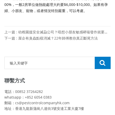
00%，一般2房單位做熱能處理大約要$6,000-$10,000。如果有孕
婦、小朋友、寵物，或者情況特別嚴重，可以考慮。
上一篇 : 幼稚園搵安全滅蝨公司？唔想小朋友敏感哮喘發作就要識揀
下一篇 : 屋企有臭蟲點樣消滅？22年師傅教你真正斷尾方法
聯繫方式
電話：00852 37264282
whatsapp：+852 6054 0383
郵箱：cs@pestcontrolcompanyhk.com
地址：香港九龍新蒲崗八達街3號安達工業大廈7樓