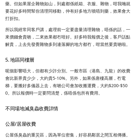
藥。但如果屋企雜物如山，到處都係紙箱、衣服、雜物，咁我哋就
要花好多時間幫你清理同移動，仲有好多地方噴唔到藥，效果會大
打折扣。
所以我經常同客戶講，處理前一定要盡量清理雜物，唔係的話，一
來價錢會貴啲，二來效果都冇咁好。好多時我報價之後，客戶話點
解貴，上去先發覺雜物多到連落腳的地方都冇，咁當然要貴啲啦。
5. 地區同樓層
呢個影響唔大，但都有少許分別。一般市區（港島、九龍）的收費
會比新界貴少少，大約貴5-10%。另外，如果係唐樓高層，冇電
梯，要搬好多儀器上去，有啲公司會加收搬運費，大約$200-$50
0。所以報價時一定要問清楚，係唔係包所有費用。
不同場地滅臭蟲收費詳情
公屋/居屋收費
公屋係臭蟲的重災區，因為單位密集，好容易鄰居之間互相傳播。