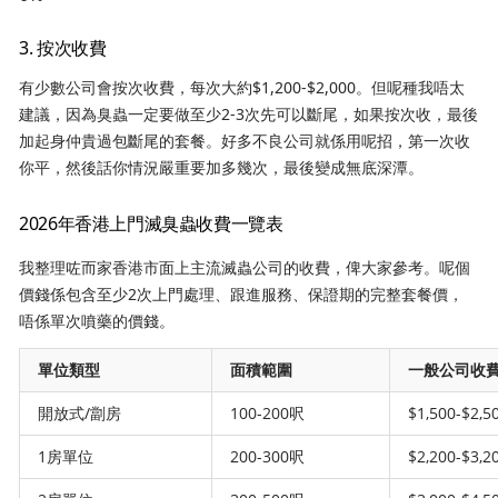
3. 按次收費
有少數公司會按次收費，每次大約$1,200-$2,000。但呢種我唔太
建議，因為臭蟲一定要做至少2-3次先可以斷尾，如果按次收，最後
加起身仲貴過包斷尾的套餐。好多不良公司就係用呢招，第一次收
你平，然後話你情況嚴重要加多幾次，最後變成無底深潭。
2026年香港上門滅臭蟲收費一覽表
我整理咗而家香港市面上主流滅蟲公司的收費，俾大家參考。呢個
價錢係包含至少2次上門處理、跟進服務、保證期的完整套餐價，
唔係單次噴藥的價錢。
單位類型
面積範圍
一般公司收
開放式/劏房
100-200呎
$1,500-$2,5
1房單位
200-300呎
$2,200-$3,2