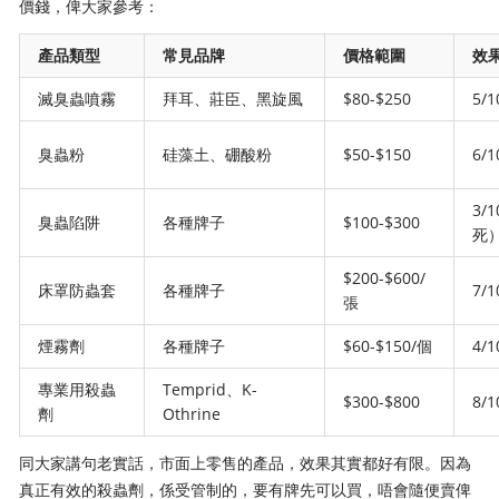
價錢，俾大家參考：
產品類型
常見品牌
價格範圍
效
滅臭蟲噴霧
拜耳、莊臣、黑旋風
$80-$250
5/1
臭蟲粉
硅藻土、硼酸粉
$50-$150
6/1
3
臭蟲陷阱
各種牌子
$100-$300
死
$200-$600/
床罩防蟲套
各種牌子
7/
張
煙霧劑
各種牌子
$60-$150/個
4/1
專業用殺蟲
Temprid、K-
$300-$800
8/1
劑
Othrine
同大家講句老實話，市面上零售的產品，效果其實都好有限。因為
真正有效的殺蟲劑，係受管制的，要有牌先可以買，唔會隨便賣俾