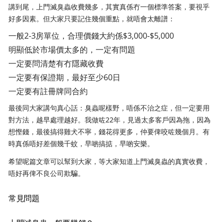
講到尾，上門滅臭蟲收費幾多，其實真係冇一個標準答案，要視乎
好多因素。但大家只要記住幾個重點，就唔會太離譜：
一般2-3房單位，合理價錢大約係$3,000-$5,000
明顯低於市場價太多的，一定有問題
一定要問清楚有冇隱藏收費
一定要有保證期，最好至少60日
一定要有註冊牌同合約
最後同大家講句真心話：臭蟲呢樣野，唔係不治之症，但一定要用
對方法，越早處理越好。我做咗22年，見過太多客戶因為拖，因為
想慳錢，最後搞得雞犬不寧，錢花得更多，仲要俾咬咗幾個月。有
時真係唔好差個幾千蚊，早啲搞掂，早啲安樂。
希望呢篇文章可以幫到大家，等大家知道上門滅臭蟲的真實收費，
唔好再俾不良公司欺騙。
常見問題