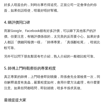
好多人唔簽合約，到時出事冇得追究。正規公司一定會俾合約你
簽，如果佢話唔使，咁最好唔好幫襯。
4. 睇評價同口碑
而家Google、Facebook都有好多評價，可以睇下其他客戶的評
價。但要注意，有啲評價係假的，太完美的反而要小心。如果好多
人都話「價錢同報價一樣」「師傅專業」「真係斷咗尾」，咁就比
較可靠。
另外可以問下朋友鄰居有冇介紹，熟人介紹的一般都比較可靠。
5. 師傅上門時觀察佢的專業程度
真正專業的師傅，上門唔會即刻噴藥，而係會先全屋檢查一次，同
你解釋邊度有臭蟲，嚴重程度如何，會用什麼方法處理，有什麼要
注意。如果佢問都唔問，即刻就噴，咁多半係求其做。
最後提提大家