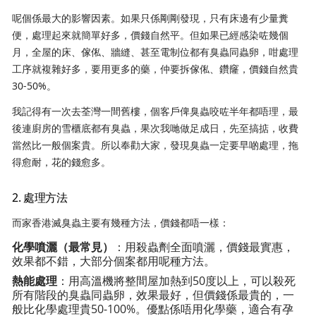
呢個係最大的影響因素。如果只係剛剛發現，只有床邊有少量糞
便，處理起來就簡單好多，價錢自然平。但如果已經感染咗幾個
月，全屋的床、傢俬、牆縫、甚至電制位都有臭蟲同蟲卵，咁處理
工序就複雜好多，要用更多的藥，仲要拆傢俬、鑽窿，價錢自然貴
30-50%。
我記得有一次去荃灣一間舊樓，個客戶俾臭蟲咬咗半年都唔理，最
後連廚房的雪櫃底都有臭蟲，果次我哋做足成日，先至搞掂，收費
當然比一般個案貴。所以奉勸大家，發現臭蟲一定要早啲處理，拖
得愈耐，花的錢愈多。
2. 處理方法
而家香港滅臭蟲主要有幾種方法，價錢都唔一樣：
化學噴灑（最常見）
：用殺蟲劑全面噴灑，價錢最實惠，
效果都不錯，大部分個案都用呢種方法。
熱能處理
：用高溫機將整間屋加熱到50度以上，可以殺死
所有階段的臭蟲同蟲卵，效果最好，但價錢係最貴的，一
般比化學處理貴50-100%。優點係唔用化學藥，適合有孕