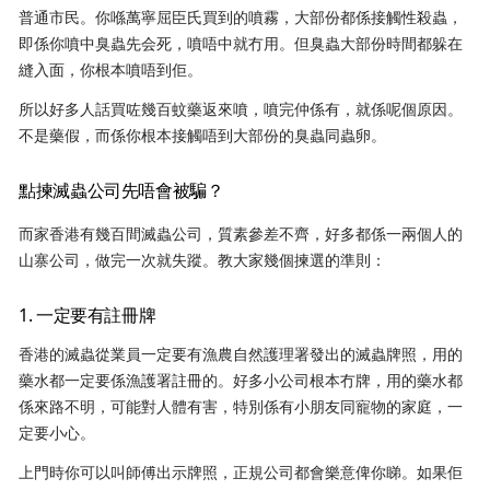
普通市民。你喺萬寧屈臣氏買到的噴霧，大部份都係接觸性殺蟲，
即係你噴中臭蟲先会死，噴唔中就冇用。但臭蟲大部份時間都躲在
縫入面，你根本噴唔到佢。
所以好多人話買咗幾百蚊藥返來噴，噴完仲係有，就係呢個原因。
不是藥假，而係你根本接觸唔到大部份的臭蟲同蟲卵。
點揀滅蟲公司先唔會被騙？
而家香港有幾百間滅蟲公司，質素參差不齊，好多都係一兩個人的
山寨公司，做完一次就失蹤。教大家幾個揀選的準則：
1. 一定要有註冊牌
香港的滅蟲從業員一定要有漁農自然護理署發出的滅蟲牌照，用的
藥水都一定要係漁護署註冊的。好多小公司根本冇牌，用的藥水都
係來路不明，可能對人體有害，特別係有小朋友同寵物的家庭，一
定要小心。
上門時你可以叫師傅出示牌照，正規公司都會樂意俾你睇。如果佢