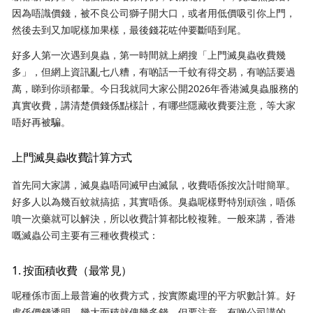
因為唔識價錢，被不良公司獅子開大口，或者用低價吸引你上門，
然後去到又加呢樣加果樣，最後錢花咗仲要斷唔到尾。
好多人第一次遇到臭蟲，第一時間就上網搜「上門滅臭蟲收費幾
多」，但網上資訊亂七八糟，有啲話一千蚊有得交易，有啲話要過
萬，睇到你頭都暈。今日我就同大家公開2026年香港滅臭蟲服務的
真實收費，講清楚價錢係點樣計，有哪些隱藏收費要注意，等大家
唔好再被騙。
上門滅臭蟲收費計算方式
首先同大家講，滅臭蟲唔同滅曱甴滅鼠，收費唔係按次計咁簡單。
好多人以為幾百蚊就搞掂，其實唔係。臭蟲呢樣野特別頑強，唔係
噴一次藥就可以解決，所以收費計算都比較複雜。一般來講，香港
嘅滅蟲公司主要有三種收費模式：
1. 按面積收費（最常見）
呢種係市面上最普遍的收費方式，按實際處理的平方呎數計算。好
處係價錢透明，幾大面積就俾幾多錢。但要注意，有啲公司講的