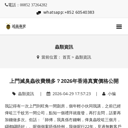
電話：00852 37264282
whatsapp:+852 60540383
蟲類資訊
當前位置：
首页
>
蟲類資訊
上門滅臭蟲收費幾多？2026年香港真實價格公開
蟲類資訊
|
2026-04-29 17:57:23 |
小编
我記得有一次上門到旺角一間劏房，個年輕小伙同我講，之前已經
俾咗三千蚊另一間公司，點知一個禮拜就復發，再打去問，話要再
加錢做多次。佢話：「師傅，我真係冇錢喇，俾臭蟲咬咗三個月，
瞓都瞓唔好」。呢個個案唔係特例，我做呢行22年，見過無數客戶