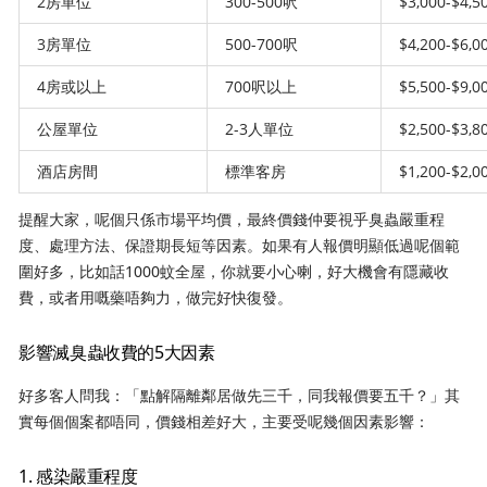
2房單位
300-500呎
$3,000-$4,5
3房單位
500-700呎
$4,200-$6,0
4房或以上
700呎以上
$5,500-$9,0
公屋單位
2-3人單位
$2,500-$3,8
酒店房間
標準客房
$1,200-$2,0
提醒大家，呢個只係市場平均價，最終價錢仲要視乎臭蟲嚴重程
度、處理方法、保證期長短等因素。如果有人報價明顯低過呢個範
圍好多，比如話1000蚊全屋，你就要小心喇，好大機會有隱藏收
費，或者用嘅藥唔夠力，做完好快復發。
影響滅臭蟲收費的5大因素
好多客人問我：「點解隔離鄰居做先三千，同我報價要五千？」其
實每個個案都唔同，價錢相差好大，主要受呢幾個因素影響：
1. 感染嚴重程度