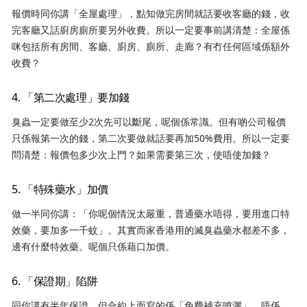
報價時同你講「全屋處理」，點知做完房間就話要收客廳的錢，收
完客廳又話廚房廁所要另外收費。所以一定要事前講清楚：全屋係
咪包括所有房間、客廳、廚房、廁所、走廊？有冇任何區域係額外
收費？
4. 「第二次處理」要加錢
臭蟲一定要做至少2次先可以斷尾，呢個係常識。但有啲公司報價
只係報第一次的錢，第二次要做就話要再加50%費用。所以一定要
問清楚：報價包多少次上門？如果需要第三次，使唔使加錢？
5. 「特殊藥水」加價
做一半同你講：「你呢個情況太嚴重，普通藥水唔得，要用進口特
效藥，要加多一千蚊」。其實而家香港用的滅臭蟲藥水都差不多，
邊有什麼特效藥。呢個只係藉口加價。
6. 「保證期」陷阱
同你講有半年保證，但合約上面寫的係「免費補充噴灑」，唔係