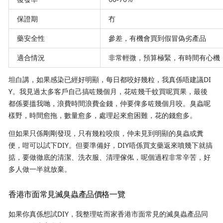
保證期
冇
藥安全性
參差，有機會買到假冒偽劣產品
適合情況
非常輕微，預算極緊，有時間有心機
坦白講，如果感染已經好明顯，每日都咬好幾粒，我真係唔建議DI
Y。我見過太多客戶自己搞咗幾個月，花咗幾千蚊買呢買果，最後
都係要搵我哋，浪費時間浪費金錢，仲要俾多咗幾個月咬。臭蟲呢
樣野，時間愈拖，數量愈多，處理起來愈困難，花的錢愈多。
但如果只係剛剛發現，只有幾粒咬痕，仲未見到明顯的臭蟲或糞
便，咁可以試下DIY。但要準備好，DIY唔係買支藥返來噴幾下就搞
掂，要做徹底的清潔、洗衣服、清理傢俬，呢個過程非常辛苦，好
多人做一半就放棄。
香港市面常見滅臭蟲產品價格一覽
如果你真係想試DIY，我整理咗而家香港市面常見的滅臭蟲產品同