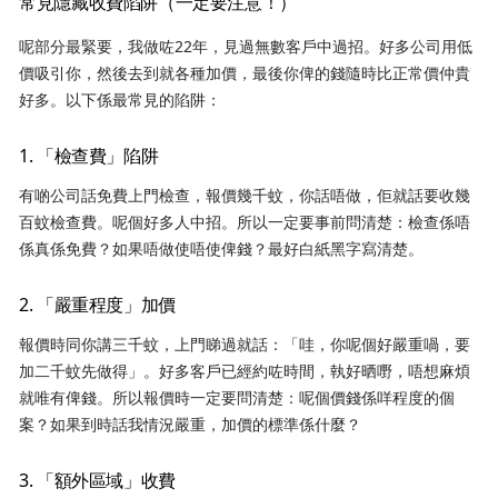
常見隱藏收費陷阱（一定要注意！）
呢部分最緊要，我做咗22年，見過無數客戶中過招。好多公司用低
價吸引你，然後去到就各種加價，最後你俾的錢隨時比正常價仲貴
好多。以下係最常見的陷阱：
1. 「檢查費」陷阱
有啲公司話免費上門檢查，報價幾千蚊，你話唔做，佢就話要收幾
百蚊檢查費。呢個好多人中招。所以一定要事前問清楚：檢查係唔
係真係免費？如果唔做使唔使俾錢？最好白紙黑字寫清楚。
2. 「嚴重程度」加價
報價時同你講三千蚊，上門睇過就話：「哇，你呢個好嚴重喎，要
加二千蚊先做得」。好多客戶已經約咗時間，執好晒嘢，唔想麻煩
就唯有俾錢。所以報價時一定要問清楚：呢個價錢係咩程度的個
案？如果到時話我情況嚴重，加價的標準係什麼？
3. 「額外區域」收費