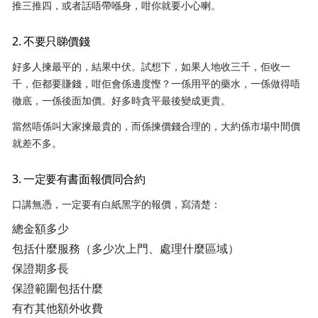
推三推四，或者話唔帶喺身，咁你就要小心喇。
2. 不要只睇價錢
好多人揀最平的，結果中伏。試想下，如果人地收三千，佢收一
千，佢都要賺錢，咁佢會係邊度慳？一係用平的藥水，一係做得唔
徹底，一係後面加價。好多時貪平最後變成更貴。
當然唔係叫大家揀最貴的，而係揀價錢合理的，大約係市場中間價
就差不多。
3. 一定要有書面報價同合約
口講無憑，一定要有白紙黑字的報價，寫清楚：
總金額多少
包括什麼服務（多少次上門、處理什麼區域）
保證期多長
保證範圍包括什麼
有冇其他額外收費