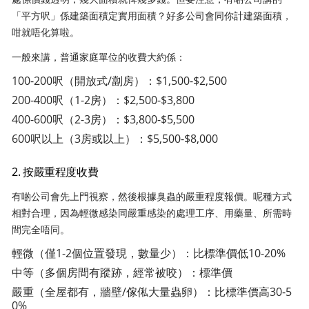
「平方呎」係建築面積定實用面積？好多公司會同你計建築面積，
咁就唔化算啦。
一般來講，普通家庭單位的收費大約係：
100-200呎（開放式/劏房）：$1,500-$2,500
200-400呎（1-2房）：$2,500-$3,800
400-600呎（2-3房）：$3,800-$5,500
600呎以上（3房或以上）：$5,500-$8,000
2. 按嚴重程度收費
有啲公司會先上門視察，然後根據臭蟲的嚴重程度報價。呢種方式
相對合理，因為輕微感染同嚴重感染的處理工序、用藥量、所需時
間完全唔同。
輕微（僅1-2個位置發現，數量少）：比標準價低10-20%
中等（多個房間有蹤跡，經常被咬）：標準價
嚴重（全屋都有，牆壁/傢俬大量蟲卵）：比標準價高30-5
0%