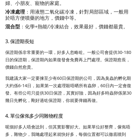
婦、小朋友、寵物的家庭。
冷凍處理
：用液態二氧化碳冷凍，針對局部區域，一般用
於唔方便噴藥的地方，價錢中等。
混合型
：化學+熱能/冷凍結合，效果最好，價錢都最貴。
3. 保證期長短
保證期係非常重要的一環，好多人忽略咗。一般公司會提供30-180
日的保證期，保證期內如果復發會免費再上門處理。保證期愈長，
價錢自然愈貴。
我建議大家一定要揀至少有60日保證期的公司，因為臭蟲的孵化期
大約係6-14日，如果第一次處理殺唔晒所有蟲卵，60日內一定會復
發。有些公司只提供30日保證，其實好險，因為好多時蟲卵係第30
幾日先孵化，剛好過咗保證期，你就要俾錢再做。
4. 單位傢俬多少同雜物程度
呢個好多人唔會諗到，但其實影響好大。如果單位好整齊，傢俬唔
多，雜物少，我哋處理起來就快好多，每個位置都可以徹底噴到