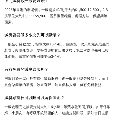
上門滅臭蟲一般要幾錢？
2026年香港的市場價，一般開放式/劏房大約$1,500-$2,500，2-3
房單位大約$3,000-$5,500，視乎嚴重程度、處理方法、保證期等
因素。
滅臭蟲要做多少次先可以斷尾？
一般至少要做2次，相隔大約10-14日。因為第一次只能殺死成蟲同
若蟲，殺唔死蟲卵，要等蟲卵孵化出嚟之後，第二次處理先可以殺
死佢哋。嚴重的個案可能要做3-4次。
有冇免費的滅臭蟲服務？
房署對於公屋住戶有提供滅蟲服務，但一般要排隊等幾個月，而且
只會做簡單的噴灑，效果有限。如果係私人樓，就冇免費服務。
滅臭蟲當日可以唔可以留係屋企？
一般處理完之後要走開大約4-6小時，等藥水乾透同揮發。如果係孕
婦、小朋友、有呼吸系統問題的人，建議走開耐啲，最好當日去朋