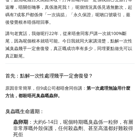
返嚟，唔關佢哋事，真係激死我！」呢個情況真係見過無數次，起
碼有7成客戶都係俾「一次搞掂」「永久保證」呢啲口號吸引，最
後發覺根本唔係咁回事。
講句老實話，我做呢行22年，從來唔會同客戶講一次就100%斷
尾，因為呢個根本就唔可能。今日我就同大家講清楚，點解一次性
滅臭蟲幾乎一定會復發，真正嘅成功率有多少，同埋要點做先可以
真正斷尾。
首先：點解一次性處理幾乎一定會復發？
原因非常簡單，但9成公司都唔會同你講：
第一次處理無論用什麼
方法，都殺唔死臭蟲嘅蟲卵。
臭蟲嘅生命週期：
蟲卵期
：大約6-14日，呢個時期嘅臭蟲係一粒卵，有層
非常厚嘅外殼保護，任何殺蟲劑、甚至高溫都好難殺得
死佢