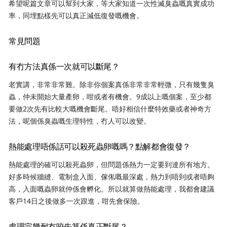
希望呢篇文章可以幫到大家，等大家知道一次性滅臭蟲嘅真實成功
率，同埋點樣先可以真正減低復發嘅機會。
常見問題
有冇方法真係一次就可以斷尾？
老實講，非常非常難。除非你個案真係非常非常輕微，只有幾隻臭
蟲，仲未開始大量產卵，咁或者有機會。9成以上嘅個案，至少都
要做2次先有比較大嘅機會斷尾。唔好相信什麼特效藥或者神奇方
法，呢個係臭蟲嘅生理特性，冇人可以改變。
熱能處理唔係話可以殺死蟲卵嘅嗎？點解都會復發？
熱能處理的確可以殺死蟲卵，但問題係熱力一定要到達所有地方。
好多時候牆縫、電制盒入面、傢俬嘅最深處，熱力到唔到或者唔夠
高，入面嘅蟲卵就仲係會孵化。所以就算做熱能處理，我都會建議
客戶14日之後做多一次跟進，咁先會保險。
處理完幾耐冇咬先算係真正斷尾？