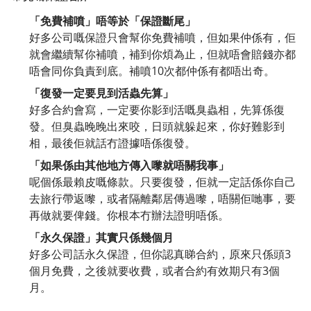
「免費補噴」唔等於「保證斷尾」
好多公司嘅保證只會幫你免費補噴，但如果仲係有，佢
就會繼續幫你補噴，補到你煩為止，但就唔會賠錢亦都
唔會同你負責到底。補噴10次都仲係有都唔出奇。
「復發一定要見到活蟲先算」
好多合約會寫，一定要你影到活嘅臭蟲相，先算係復
發。但臭蟲晚晚出來咬，日頭就躲起來，你好難影到
相，最後佢就話冇證據唔係復發。
「如果係由其他地方傳入嚟就唔關我事」
呢個係最賴皮嘅條款。只要復發，佢就一定話係你自己
去旅行帶返嚟，或者隔離鄰居傳過嚟，唔關佢哋事，要
再做就要俾錢。你根本冇辦法證明唔係。
「永久保證」其實只係幾個月
好多公司話永久保證，但你認真睇合約，原來只係頭3
個月免費，之後就要收費，或者合約有效期只有3個
月。