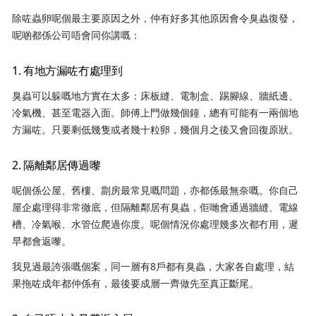
除咗蟲卵呢個最主要原因之外，仲有好多其他原因會令臭蟲復發，
呢啲都係公司唔會同你講嘅：
1. 有地方漏咗冇處理到
臭蟲可以躲嘅地方實在太多：床板縫、電制盒、踢腳線、牆紙邊、
冷氣機、甚至電器入面。師傅上門做幾個鐘，總有可能有一兩個地
方漏咗。只要剩低幾隻或者幾十粒卵，幾個月之後又會回復原狀。
2. 隔離鄰居傳過嚟
呢個係公屋、舊樓、劏房最常見嘅問題，亦都係最無奈嘅。你自己
屋企處理得非常徹底，但隔離鄰居有臭蟲，佢哋會通過牆縫、電線
槽、冷氣喉、水管位爬過你度。呢個情況你處理幾多次都冇用，遲
早都會返嚟。
我見過最誇張嘅個案，同一層有8戶都有臭蟲，大家各自處理，結
果拖咗成年都仲係有，最後要成層一齊做先至真正斷尾。