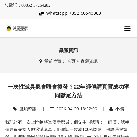
電話：00852 37264282
whatsapp:+852 60540383
蟲類資訊
當前位置：
首页
>
蟲類資訊
一次性滅臭蟲會唔會復發？22年師傅講真實成功率
同斷尾方法
蟲類資訊
|
2026-04-29 18:22:09 |
小编
我記得有一次上門到將軍澳新都城，個先生同我講：「師傅，我半
個月前先搵人做過滅臭蟲，佢哋話一次就100%斷尾，保證唔會復
發，點知呢幾日又開始俾咬？打俾佢哋仲話一定係我自己去旅行帶