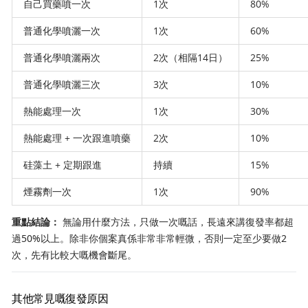
自己買藥噴一次
1次
80%
普通化學噴灑一次
1次
60%
普通化學噴灑兩次
2次（相隔14日）
25%
普通化學噴灑三次
3次
10%
熱能處理一次
1次
30%
熱能處理 + 一次跟進噴藥
2次
10%
硅藻土 + 定期跟進
持續
15%
煙霧劑一次
1次
90%
重點結論：
無論用什麼方法，只做一次嘅話，長遠來講復發率都超
過50%以上。除非你個案真係非常非常輕微，否則一定至少要做2
次，先有比較大嘅機會斷尾。
其他常見嘅復發原因