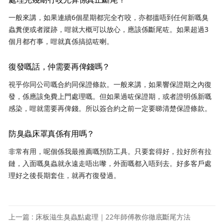
一般來講，如果連續6個星期都完全冇咬，亦都搵唔到任何新嘅臭
蟲糞便或者蹤跡，咁就大概可以放心，應該係斷尾咗。如果超過3
個月都冇事，咁就真係搞掂咗喇。
復發嘅話，仲需要再俾錢嗎？
視乎你同公司嘅合約同保證條款。一般來講，如果響保證期之內復
發，係應該免費上門處理嘅。但如果過咗保證期，或者證明係新嘅
感染，咁就需要再俾錢。所以簽合約之前一定要睇清楚保證條款。
防臭蟲床罩真係有用嗎？
非常有用，呢個係我最推薦嘅預防工具。只要套得好，拉好所有拉
鏈，入面嘅臭蟲就永遠走唔出嚟，外面嘅都入唔到去。好多客戶處
理好之後長期套住，就再冇復發過。
上一篇 : 床板滋生臭蟲點處理｜22年師傅教你徹底斷尾方法