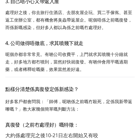
3. 自己唔小心又帶返入屋
處理好之後，你去旅行住酒店、去朋友屋企玩、買二手傢俬、甚至
返工坐辦公室，都有機會將臭蟲帶返屋企。呢個唔係之前嘅復發，
而係新嘅感染，但好多人都以為係之前嘅冇處理好。
4. 公司做得唔徹底，求其噴幾下就走
呢個亦都非常常見。有啲公司收費平，上門就求其噴幾十分鐘就
走，好多地方都冇噴到，當然好快就復發。有啲仲會用平嘅過期
藥，或者稀釋咗嘅藥，效果當然差好遠。
點樣分清楚係真復發定係新感染？
好多客戶都會問我：「師傅，呢啲係之前嘅冇殺死，定係我新帶返
嚟嘅？」教大家幾個簡單嘅判斷方法：
真復發（之前冇處理好）嘅特徵：
大約係處理完之後10-21日左右開始又有咬