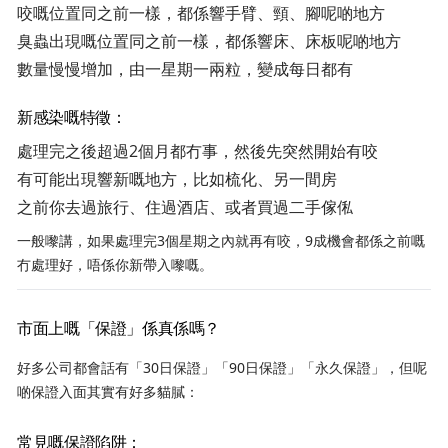
咬嘅位置同之前一樣，都係響手臂、頸、腳呢啲地方
臭蟲出現嘅位置同之前一樣，都係響床、床板呢啲地方
數量慢慢增加，由一星期一兩粒，變成每日都有
新感染嘅特徵：
處理完之後超過2個月都冇事，然後先突然開始有咬
有可能出現響新嘅地方，比如梳化、另一間房
之前你去過旅行、住過酒店、或者買過二手傢俬
一般嚟講，如果處理完3個星期之內就再有咬，9成機會都係之前嘅
冇處理好，唔係你新帶入嚟嘅。
市面上嘅「保證」係真係嗎？
好多公司都會話有「30日保證」「90日保證」「永久保證」，但呢
啲保證入面其實有好多貓膩：
常見嘅保證陷阱：