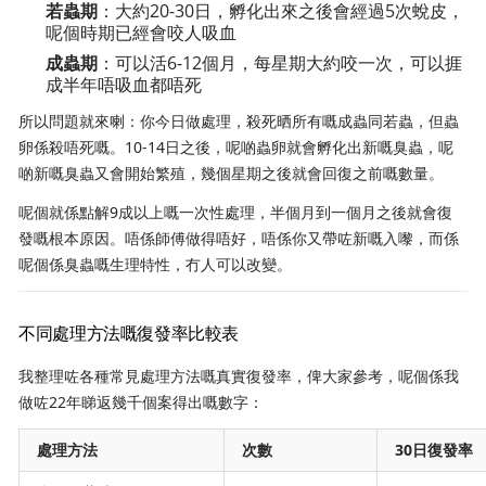
若蟲期
：大約20-30日，孵化出來之後會經過5次蛻皮，
呢個時期已經會咬人吸血
成蟲期
：可以活6-12個月，每星期大約咬一次，可以捱
成半年唔吸血都唔死
所以問題就來喇：你今日做處理，殺死晒所有嘅成蟲同若蟲，但蟲
卵係殺唔死嘅。10-14日之後，呢啲蟲卵就會孵化出新嘅臭蟲，呢
啲新嘅臭蟲又會開始繁殖，幾個星期之後就會回復之前嘅數量。
呢個就係點解9成以上嘅一次性處理，半個月到一個月之後就會復
發嘅根本原因。唔係師傅做得唔好，唔係你又帶咗新嘅入嚟，而係
呢個係臭蟲嘅生理特性，冇人可以改變。
不同處理方法嘅復發率比較表
我整理咗各種常見處理方法嘅真實復發率，俾大家參考，呢個係我
做咗22年睇返幾千個案得出嘅數字：
處理方法
次數
30日復發率