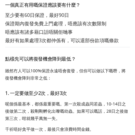
一個真正有用嘅保證應該要有什麼？
至少要有60日保證，最好90日
保證期內復發免費上門處理，唔應該有次數限制
唔應該有諸多藉口話唔關佢哋事
最好有如果處理3次都仲係有，可以退部份款項嘅條款
點樣先可以將復發機會降到最低？
雖然冇人可以100%保證永遠唔會復發，但你可以做以下嘅嘢，將
復發機會降到非常之低：
1. 一定要做至少2次，最好3次
呢個係最基本，都係最重要嘅。第一次殺成蟲同若蟲，10-14日之
後做第二次，殺剛剛孵化出嚟嘅幼蟲。如果可以嘅話，28日之後做
第三次，咁就幾乎萬無一失。
千祈唔好貪平做一次，最後只會浪費時間金錢。