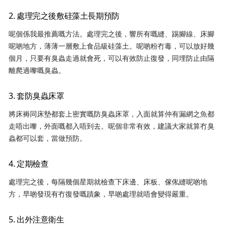
2. 處理完之後敷硅藻土長期預防
呢個係我最推薦嘅方法。處理完之後，響所有嘅縫、踢腳線、床腳
呢啲地方，薄薄一層敷上食品級硅藻土。呢啲粉冇毒，可以放好幾
個月，只要有臭蟲走過就會死，可以有效防止復發，同埋防止由隔
離爬過嚟嘅臭蟲。
3. 套防臭蟲床罩
將床褥同床墊都套上密實嘅防臭蟲床罩，入面就算仲有漏網之魚都
走唔出嚟，外面嘅都入唔到去。呢個非常有效，建議大家就算冇臭
蟲都可以套，當做預防。
4. 定期檢查
處理完之後，每隔幾個星期就檢查下床邊、床板、傢俬縫呢啲地
方，早啲發現有冇復發嘅蹟象，早啲處理就唔會變得嚴重。
5. 出外注意衛生