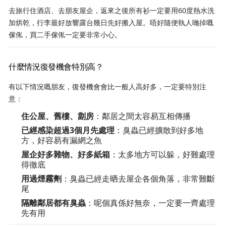
去旅行住酒店、去朋友屋企，返來之後所有衫一定要用60度熱水洗
加烘乾，行李最好放響露台幾日先好搬入屋。唔好隨便執人哋掉嘅
傢俬，買二手傢俬一定要非常小心。
什麼情況復發機會特別高？
有以下情況嘅朋友，復發機會會比一般人高好多，一定要特別注
意：
住公屋、舊樓、劏房
：鄰居之間太容易互相傳播
已經感染超過3個月先處理
：臭蟲已經擴散到好多地
方，好容易有漏網之魚
屋企好多雜物、好多紙箱
：太多地方可以躲，好難處理
得徹底
用過煙霧劑
：臭蟲已經走晒去屋企各個角落，非常難斷
尾
隔離鄰居都有臭蟲
：呢個真係好無奈，一定要一齊處理
先有用