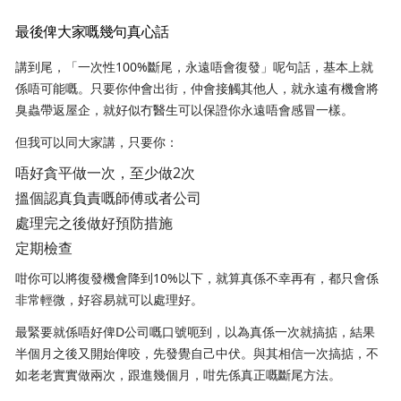
最後俾大家嘅幾句真心話
講到尾，「一次性100%斷尾，永遠唔會復發」呢句話，基本上就
係唔可能嘅。只要你仲會出街，仲會接觸其他人，就永遠有機會將
臭蟲帶返屋企，就好似冇醫生可以保證你永遠唔會感冒一樣。
但我可以同大家講，只要你：
唔好貪平做一次，至少做2次
搵個認真負責嘅師傅或者公司
處理完之後做好預防措施
定期檢查
咁你可以將復發機會降到10%以下，就算真係不幸再有，都只會係
非常輕微，好容易就可以處理好。
最緊要就係唔好俾D公司嘅口號呃到，以為真係一次就搞掂，結果
半個月之後又開始俾咬，先發覺自己中伏。與其相信一次搞掂，不
如老老實實做兩次，跟進幾個月，咁先係真正嘅斷尾方法。