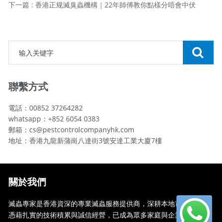
下一篇 : 香港正规滅臭蟲機構｜22年師傅教你點樣分唔會中伏
聯繫方式
電話：00852 37264282
whatsapp：+852 6054 0383
郵箱：cs@pestcontrolcompanyhk.com
地址：香港九龍新蒲崗八達街3號安達工業大廈7樓
關於我們
滅蟲專家是香港資深的專業滅蟲服務提供商，深耕本地市場多年，
憑藉扎實的技術積累與誠信經營，已成為眾多家庭與企業信賴的蟲