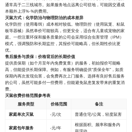
通常高于二三线城市。如果服务地点远离公司驻地，可能因交通成
本额外上浮%-%的费用。
​灭鼠方式：化学防治与物理防治的成本差异​
化学防控（使用毒饵）成本相对较低。物理防控（使用鼠笼、粘鼠
板等器械）虽然单价可能较高，但更安全，适合有儿童或宠物的家
庭。一些注重环保和服务质量的公司会采用综合虫害管理（IPM）
模式，强调预防和长期监控，其报价可能略高，但长期性价比更
优。
​售后服务与质保：价格背后的长期价值​
提供质保期（如个月至年内免费复查）的服务，初始报价可能略
高，但能提供长期保障。例如，有服务明确提供“质保全年”，如质
保期内再次发现虫害，会免费再次上门服务。选择有良好售后服务
的公司，虽然可能多付一些费用，但能避免鼠患复发带来的重复消
费。
​灭鼠收费价格范围参考表​
服务类型
价格范围
备注
​家庭单次灭鼠​
-元/次
普通住宅/公寓，轻度鼠害
根据面积、频率和服务内
​家庭包年服务​
-元/年
容浮动