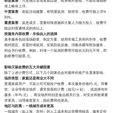
​轻度鼠害​
​：只是偶尔发现老鼠踪迹，收费相对较低，可能在基础标
准上略有上浮。
​中度鼠害​
​：老鼠活动频繁，有明显鼠洞、咬痕等，收费可能上浮%
到%。
​重度鼠害​
​：鼠患成灾，需要特殊措施和大量人力物力投入，收费可
能达到普通情况的倍以上。
​按服务内容收费：丰俭由人的选择​
基本服务包括现场勘查、制定方案、使用常规工具和药剂等，收费
相对固定。若需封堵鼠洞、安装防鼠设施、消毒杀菌等附加服务，
则会另行收费。例如，封堵一个鼠洞的费用可能在元到元不等，而
勘察费可能需-元。
​影响灭鼠收费的五大关键因素​
除了上述计费方式，以下几个因素也会对最终价格产生显著影响。
​场所类型：家庭还是商业大不同​
普通家庭用户，灭鼠公司可能按户收费，单次服务价格约-元。而餐
饮、企业等商业场所，通常按面积计费（如元/㎡起），或选择包年
服务（年均-元）。商业场所特别是食品相关行业，对安全和效果要
求更高，治理难度更大，因此费用也更高。
​地区与距离：一线城市成本更高​
一线城市（如上海、苏州）的人工成本和运营费用较高，服务定价