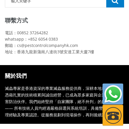
聯繫方式
電話：00852 37264282
whatsapp：+852 6054 0383
郵箱：cs@pestcontrolcompanyhk.com
地址：香港九龍新蒲崗八達街3號安達工業大廈7樓
關於我們
滅蟲專家是香港資深的專業滅蟲服務提供商，深耕本地市場多年，
憑藉扎實的技術積累與誠信經營，已成為眾多家庭與企業信賴的蟲
害防治伙伴。我們始終堅持「自家團隊，絕不外判」的服務承諾
—— 所有技術人員均經過嚴格篩選與系統培訓，具備豐富的現場處
理經驗及專業認證。從服務規劃到現場操作，再到後續跟蹤，全...