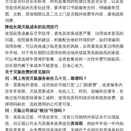
方法是否符合安全标准，特别是毒饵的投放位置是否安全，以及是
否提供死鼠的无害化处理。要求签订书面服务合同，明确服务范
围、次数、质保期限以及二次上门是否额外收费等内容，避免隐形
消费。
​降低长期灭鼠成本的实用技巧​
发现鼠害迹象应尽早处理，避免其发展成更严重、治理成本更高的
问题。按照服务商的建议，积极配合做好环境防护，如封堵漏洞、
清理杂物，可以有效减少鼠患复发的风险，从而避免反复治理的额
外开销。对于有长期防治需求的商业场所或鼠害风险较高的家庭，
可以考虑选择年度维护套餐，这类套餐虽然一次性年费可能较高，
但长期均摊下来成本可能更低，且省心省力。
​关于灭鼠收费的常见疑问​
​问：网上有些灭鼠服务标价几十元，靠谱吗？​
答：需要格外谨慎。这些低价可能只是“上门勘察费”，或者服务内
容非常有限。灭鼠需要成本，包括人工、药剂、器械和交通等，价
格过低可能意味着偷工减料、使用劣质药剂或后续有隐形收费。选
择明码标价、流程透明的公司更可靠。
​问：灭鼠公司保证“根治”可信吗？​
答：老鼠会迁徙，环境会变化，没有公司能绝对保证永不出现鼠
患。但正规公司会为其服务效果提供​
​质保期​
​，例如半年或一年内如
果鼠患复发，会免费提供返场处理。关键在于合同中对质保条款的