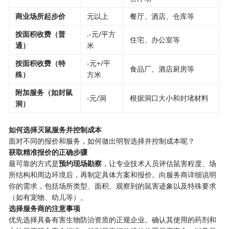
​商业场所起步价​
元以上
餐厅、酒店、仓库等
​按面积收费（普
.-元/平方
住宅、办公室等
通）​
米
​按面积收费（特
-元+/平
食品厂、酒店厨房等
殊）​
方米
​附加服务（如封鼠
-元/洞
根据洞口大小和封堵材料
洞）​
​如何选择灭鼠服务并控制成本​
面对不同的报价和服务，如何做出明智选择并控制成本呢？
​获取精准报价的正确步骤​
最可靠的方式是​
​预约现场勘察​
​，让专业技术人员评估鼠害程度、场
所结构和周边环境后，再制定具体方案和报价。向服务商详细说明
你的需求，包括场所类型、面积、观察到的鼠害迹象以及特殊要求
（如有宠物、幼儿等）。
​选择服务商的注意事项​
优先选择具备有害生物防治资质的正规企业。确认其使用的药剂和