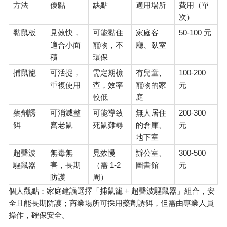
方法
優點
缺點
適用場所
費用（單
次）
50-100
黏鼠板
見效快，
可能黏住
家庭客
元
適合小面
寵物，不
廳、臥室
積
環保
100-200
捕鼠籠
可活捉，
需定期檢
有兒童、
重複使用
查，效率
寵物的家
元
較低
庭
200-300
藥劑誘
可消滅整
可能導致
無人居住
餌
窩老鼠
死鼠難尋
的倉庫、
元
地下室
300-500
超聲波
無毒無
見效慢
辦公室、
1-2
驅鼠器
害，長期
（需
圖書館
元
防護
周）
+
個人觀點：家庭建議選擇「捕鼠籠
超聲波驅鼠器」組合，安
全且能長期防護；商業場所可採用藥劑誘餌，但需由專業人員
操作，確保安全。