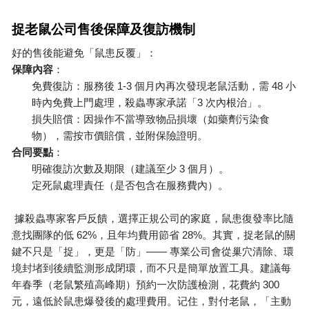
捉老鼠公司售後保障及復訪機制
好的售後能避免「鼠患反覆」：
保障內容
：
1-3
48
免費復訪：服務後
個月內再次發現老鼠活動，需
小
3
時內免費上門處理，殺蟲專家承諾「
次內根治」。
損失賠償：因操作不當導致物品損壞（如藥劑污染食
物），需按市價賠償，並附保險證明。
合同要點
：
3
明確復訪次數及期限（建議至少
個月）。
定死鼠處理責任（是否包含在服務費內）。
據
殺蟲專家
客戶反饋，選擇正規公司的家庭，鼠患復發率比隨
62%
28%
意找團隊的低
，且年均費用節省
。其實，捉老鼠的關
——
鍵不只是「捉」，更是「防」
專業公司會從巢穴清除、環
境封堵到後續監測形成閉環，而不只是簡單放置工具。建議每
300
年春季（老鼠繁殖高峰期）預約一次防護檢測，花費約
元，遠低於鼠患爆發後的處理費用。记住，對付老鼠，「主動