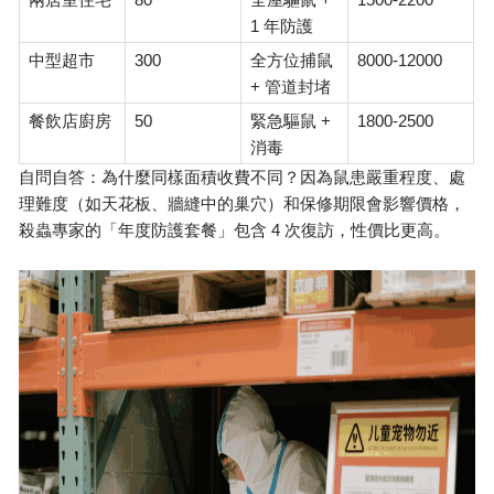
1
年防護
300
8000-12000
中型超市
全方位捕鼠
+
管道封堵
50
+
1800-2500
餐飲店廚房
緊急驅鼠
消毒
自問自答：為什麼同樣面積收費不同？因為鼠患嚴重程度、處
理難度（如天花板、牆縫中的巢穴）和保修期限會影響價格，
4
殺蟲專家
的「年度防護套餐」包含
次復訪，性價比更高。