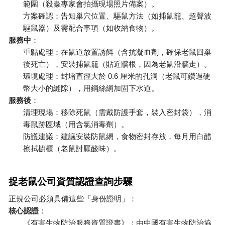
範圍（殺蟲專家會拍攝現場照片備案）。
方案確認：告知巢穴位置、驅鼠方法（如捕鼠籠、超聲波
驅鼠器）及需配合事項（如收納食物）。
服務中
：
重點處理：在鼠道放置誘餌（含抗凝血劑，確保老鼠回巢
後死亡），安裝捕鼠籠（貼近牆根，因為老鼠沿牆走）。
0.6
環境處理：封堵直徑大於
厘米的孔洞（老鼠可鑽過硬
幣大小的縫隙），用鋼絲網加固下水道。
服務後
：
清理現場：移除死鼠（需戴防護手套，裝入密封袋），消
毒鼠跡區域（用含氯消毒劑）。
防護建議：建議安裝防鼠網，食物密封存放，每月用白醋
擦拭櫥櫃（老鼠討厭酸味）。
捉老鼠公司資質認證查詢步驟
正規公司必須具備這些「身份證明」：
核心認證
：
《有害生物防治服務資質證書》：由中國有害生物防治協