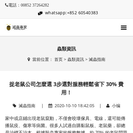
電話：00852 37264282
whatsapp:+852 60540383
蟲類資訊
當前位置：
首页
>
蟲類資訊
>
滅蟲指南
捉老鼠公司怎麼選 3步選對服務輕鬆省下 30% 費
用！
滅蟲指南
|
2020-10-10 18:42:05 |
小编
家中或店鋪出現
老鼠
竄動，不僅會咬壞傢具、電線，還可能傳
播鼠疫、傷寒等病菌。很多人試過自購黏鼠板、老鼠藥，卻總
70%
是治標不治本。根據殺蟲專家的服務數據，約
的老鼠問題