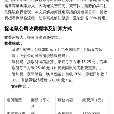
需要專業團隊介入，因為老鼠智商高、繁殖快，隱蔽的巢穴往
往難以自行發現。本文詳解如何挑選靠譜的捉老鼠公司，從收
30%
費標準到服務流程，助你高效解決鼠患，還能節省
費用。
捉老鼠公司收費標準及計算方式
收費差異大，提前算清避免被坑：
收費構成
：
100-300
基礎勘察費：
元（上門檢測鼠跡、判斷巢穴位
置，正規公司可抵扣後續服務費）。
15-25
服務費：按場所面積計算，家庭每平方米
元，商業
25-40
場所每平方米
元（如餐廳因風險高收費更高）。
8
20%
5
附加費：夜間服務（晚
點後）加收
，節假日加收
0%
50-100
/
，老鼠屍體清理費
元
隻。
實例對比
：
場所類型
面積（平方
服務內容
總費用（元）
米）
80
+
1500-2200
兩居室住宅
全屋驅鼠