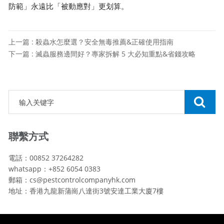
防範」永遠比「被動應對」更划算。
上一篇 : 殺蟲水怎麼選？安全無毒推薦&正確使用指南
下一篇 : 滅蟲服務邊間好？專家拆解 5 大必知重點&省錢攻略
聯繫方式
電話：00852 37264282
whatsapp：+852 6054 0383
郵箱：cs@pestcontrolcompanyhk.com
地址：香港九龍新蒲崗八達街3號安達工業大廈7樓