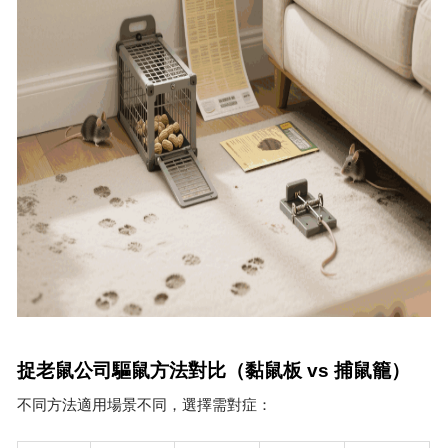
捉老鼠公司驅鼠方法對比（黏鼠板
vs
捕鼠籠）
不同方法適用場景不同，選擇需對症：