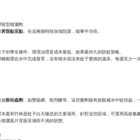
滯留型噴灑劑
和
黃昏點至點
。在這兩個時段加強防護，能事半功倍。
蚊子的孳生條件。環境治理是成本最低、效果最持久的防蚊策略。
和蛹都需在水中完成發育，沒有積水就沒有蚊子繁殖的溫床。每週至少一
投放
殺幼蟲劑
，如雙硫磷、吡丙醚等。這些藥劑能有效殺滅水中蚊幼蟲，
灌木叢和竹林是蚊子白天棲息的主要場所。針對這些區域，可選用高效氯
上噴灑葉片背面至濕而不滴的狀態。
染