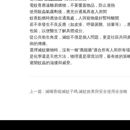
電蚊香應遠離易燃物，不要覆蓋物品，防止過熱
使用殺蟲氣霧劑後，應充分通風再進入房間
蚊香點燃時應放在通風處，人與寵物最好暫時離開
若不幸發生不良反應（如皮疹、呼吸困難、頭暈等），
包裝，以便醫生了解具體成分。
從公共衛生角度，滅蚊不僅是個人問題，更是社區共同
病的傳播。
選擇滅蚊藥物時，沒有一種“萬能藥”適合所有人和所有
是化學還是天然方法，物理還是環境治理，最有效的策
避開蚊蟲的滋擾與威脅。
上一篇 : 滅蠅香能滅蚊子嗎,滅蚊效果與安全使用全攻略