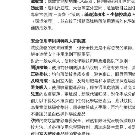
滅蚊燈
：應放置於離地面-.米高處，使用時關閉其他光
誘蚊籠
：適用於庭院、天台等室外空間，通過吸引並困
專家常強調“三管齊下”策略：
基礎清積水 + 生物控幼蟲 
（環境治理），並在蚊子活動高峰時段使用適當的化學
佳防治效果。
安全使用準則與特殊人群防護
滅蚊藥物的效果雖重要，但安全性更是不容忽視的環節
解並遵循安全使用準則至關重要。
對於一般成年人，使用化學驅蚊劑時應遵循以下原則：
閱讀標籤
：使用前仔細閱讀產品說明，注意有效成分、
正確塗抹
：均勻薄塗於暴露皮膚，避免傷口、眼唇周圍
及時清潔
：返回室內後，及時用肥皂和水清洗塗抹過驅
避免吸入
：使用噴霧型產品時，應在通風處噴灑，避免
兒童
的皮膚更薄、更敏感，新陳代謝旺盛，對化學成分
個月以下嬰兒不推薦使用任何化學驅蚊產品，應以蚊帳
為兒童塗抹驅蚊劑時，應先噴於成人手掌，再均勻擦拭
不要讓兒童自己操作驅蚊產品
孕婦
的防蚊需兼顧母嬰安全。雖然有限研究表明低濃度D
蚊方法。若必須使用化學驅蚊劑，應諮詢醫生意見，並
使用
室內滅蚊產品
時的安全措施：