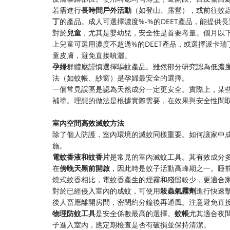
若需進行
長時間戶外活動
（如登山、露營），或前往蚊
丁
的產品。成人可選擇濃度%-%的DEET產品，能提供
對於
兒童
，尤其是嬰幼兒，安全性是首要考量。個月以
上兒童可選用濃度不超過%的DEET產品，或選擇派卡
童皮膚，避免直接噴灑。
孕婦
群體應謹慎選擇驅蚊產品。雖然部分研究認為低濃度
法（如蚊帳、紗窗）是孕婦最安全的選擇。
一個常見誤區是認為天然成分一定更安全。實際上，某
補塗。理想的做法是根據實際需要，在效果與安全性間
室內空間高效滅蚊方法
除了個人防護，室內環境的滅蚊同樣重要。如何讓家中
施。
電蚊香液和蚊香片
是常見的室內滅蚊工具。其有效成分
在
傍晚天黑前開啟
，因此時是蚊子活動高峰期之一。睡
燒式蚊香相比，電蚊香產生的煙霧和殘留較少，更適合
對於已經侵入室內的成蚊，可使用
殺蟲氣霧劑
進行快速
後人畜應離開房間，密閉約分鐘後再通風。注意避免直
物理防蚊工具
是安全係數最高的選擇。
蚊帳
尤其適合夜
子進入室內，應定期檢查是否有破損並保持清潔。