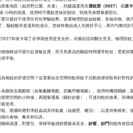
蟲密集地區（如郊野公園、水邊），則建議選用含
避蚊胺（DEET）
或
派卡
長達-小時的保護。使用時可重點塗抹於額頭、頸後等身體暴露部位。
下嬰兒最好不使用任何化學驅蚊劑，首選物理防蚊如蚊帳、長袖衣物。個
瑞丁、驅蚊酯等更溫和的成分。塗抹時應由成人先噴於手心，再均勻擦拭於
DEET和派卡瑞丁在孕期使用是安全的，但最好諮詢醫生意見。物理防蚊
些植物精油可能引起過敏反應，而天然產品的驅蚊時間通常較短，需更頻
取得平衡。
成為無蚊的舒適空間？這需要結合空間特點和蚊子活動規律採取有針對性
多為擬除虫菊酯類（如氯氟醚菊酯、四氟甲醚菊酯）。使用時機很關鍵：
前密閉空間約小時後，再開窗通風（關好紗窗），可達到較好效果。與傳
家庭使用。
擊殺。噴灑時應對準蚊蟲或其停歇處（如牆壁、櫃頂），以度仰角噴射。
接噴向食物、餐具和玩具。
間睡眠保護，對嬰兒、孕婦等敏感群體最為安全。
紗窗、紗門
則能有效阻