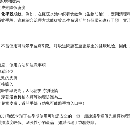
源以增強效果
住成蚊降低密度
+ 化學殺成蚊
。例如，在庭院水池中飼養食蚊魚（生物防治），定期清理
滅蚊手段。這種綜合治理方式能從蚊蟲生命週期的各個環節進行干預，實
。不當使用可能帶來皮膚刺激、呼吸道問題甚至更嚴重的健康風險。因此
濃度、使用方法和注意事項
敏感部位
蚊劑的皮膚
直接吸入
的吸收率更高，因此需要特別謹慎：
、穿著淺色長袖衣褲等物理防護為主
於兒童皮膚，避開手部（幼兒可能將手放入口中）
EET和派卡瑞丁在孕期使用可能是安全的，但一般建議孕婦優先選擇物理
選擇濃度較低、刺激性小的產品，如派卡瑞丁或驅蚊酯。