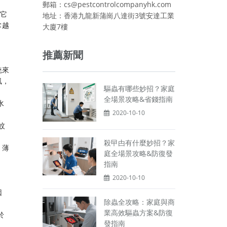
郵箱：cs@pestcontrolcompanyhk.com
它
地址：香港九龍新蒲崗八達街3號安達工業
常越
大廈7樓
。
推薦新聞
統來
風，
驅蟲有哪些妙招？家庭
全場景攻略&省錢指南
水
2020-10-10
蚊
殺曱甴有什麼妙招？家
、薄
庭全場景攻略&防復發
指南
2020-10-10
因
除蟲全攻略：家庭與商
業高效驅蟲方案&防復
於
發指南