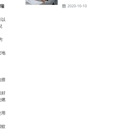
瑞
2020-10-10
月以
兒
方
繁地
的措
最好
統燃
使用
擋蚊