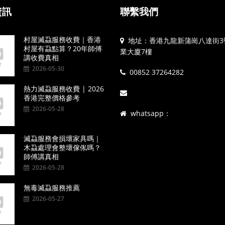
資訊
聯繫我們
村屋滅蝨服務收費｜香港
地址：香港九龍新蒲崗八達街3
村屋有蝨點算？20年師傅
業大廈7樓
講收費真相
2026-05-30
00852 37264282
熱力滅蝨服務收費 | 2026
香港完整價格參考
2026-05-28
whatsapp：
滅蝨服務會損壞家具嗎｜
木蝨處理會整壞傢俬嗎？
師傅講真相
2026-05-28
無毒滅蝨服務推薦
2026-05-27