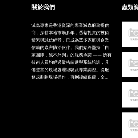
關於我們
蟲類
滅蟲專家是香港資深的專業滅蟲服務提供
商，深耕本地市場多年，憑藉扎實的技術
積累與誠信經營，已成為眾多家庭與企業
信賴的蟲害防治伙伴。我們始終堅持「自
家團隊，絕不外判」的服務承諾 —— 所有
技術人員均經過嚴格篩選與系統培訓，具
備豐富的現場處理經驗及專業認證。從服
務規劃到現場操作，再到後續跟蹤，全...