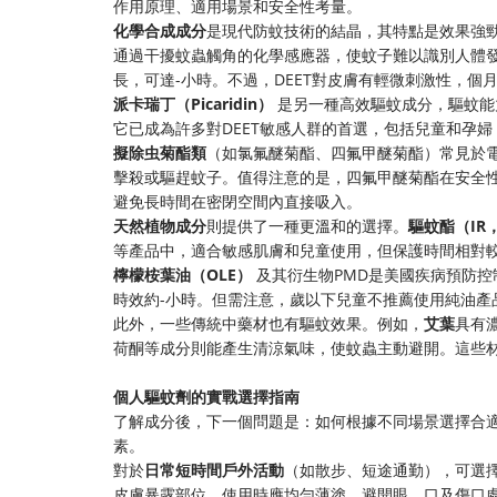
作用原理、適用場景和安全性考量。
化學合成成分
是現代防蚊技術的結晶，其特點是效果強
通過干擾蚊蟲觸角的化學感應器，使蚊子難以識別人體
長，可達-小時。不過，DEET對皮膚有輕微刺激性，
派卡瑞丁（Picaridin）
是另一種高效驅蚊成分，驅蚊能力
它已成為許多對DEET敏感人群的首選，包括兒童和孕
擬除虫菊酯類
（如氯氟醚菊酯、四氟甲醚菊酯）常見於
擊殺或驅趕蚊子。值得注意的是，四氟甲醚菊酯在安全
避免長時間在密閉空間內直接吸入。
天然植物成分
則提供了一種更溫和的選擇。
驅蚊酯（IR
等產品中，適合敏感肌膚和兒童使用，但保護時間相對較
檸檬桉葉油（OLE）
及其衍生物PMD是美國疾病預防
時效約-小時。但需注意，歲以下兒童不推薦使用純油產
此外，一些傳統中藥材也有驅蚊效果。例如，
艾葉
具有
荷酮等成分則能產生清涼氣味，使蚊蟲主動避開。這些
個人驅蚊劑的實戰選擇指南
了解成分後，下一個問題是：如何根據不同場景選擇合
素。
對於
日常短時間戶外活動
（如散步、短途通勤），可選
皮膚暴露部位。使用時應均勻薄塗，避開眼、口及傷口