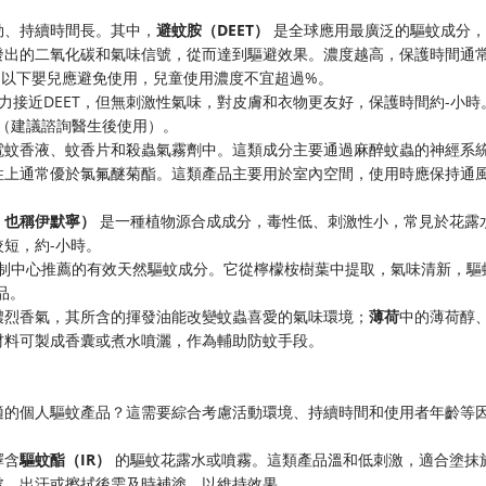
勁、持續時間長。其中，
避蚊胺（DEET）
是全球應用最廣泛的驅蚊成分，
發出的二氧化碳和氣味信號，從而達到驅避效果。濃度越高，保護時間通
個月以下嬰兒應避免使用，兒童使用濃度不宜超過%。
接近DEET，但無刺激性氣味，對皮膚和衣物更友好，保護時間約-小時
婦（建議諮詢醫生後使用）。
電蚊香液、蚊香片和殺蟲氣霧劑中。這類成分主要通過麻醉蚊蟲的神經系
性上通常優於氯氟醚菊酯。這類產品主要用於室內空間，使用時應保持通
，也稱伊默寧）
是一種植物源合成成分，毒性低、刺激性小，常見於花露
短，約-小時。
控制中心推薦的有效天然驅蚊成分。它從檸檬桉樹葉中提取，氣味清新，驅
品。
濃烈香氣，其所含的揮發油能改變蚊蟲喜愛的氣味環境；
薄荷
中的薄荷醇
材料可製成香囊或煮水噴灑，作為輔助防蚊手段。
適的個人驅蚊產品？這需要綜合考慮活動環境、持續時間和使用者年齡等
擇含
驅蚊酯（IR）
的驅蚊花露水或噴霧。這類產品溫和低刺激，適合塗抹
處。出汗或擦拭後需及時補塗，以維持效果。