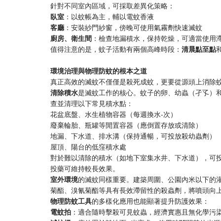
針對不同室內區域，可採取差異化策略：
臥室
：以蚊帳為主，輔以電蚊香液
客廳
：安裝紗門紗窗，傍晚可使用氣霧劑快速滅蚊
廚房、衛生間
：檢查地漏積水，保持乾燥，可適當使用
值得注意的是，蚊子活動有兩個高峰時段：
清晨點至點
環境治理與物理防蚊的根本之道
真正高效的滅蚊不僅僅是殺死成蚊，更要從源頭上消除
清除積水
是滅蚊工作的核心。蚊子的卵、幼蟲（孑孓）
查並清理以下常見積水點：
花盆底盤、水生植物容器（每週換水-次）
廢棄輪胎、瓶罐等閒置容器（應倒置存放或清除）
地漏、下水道、排水溝（保持通暢，可投放殺幼蟲劑）
屋頂、陽台的低窪積水處
對於難以清除的積水（如地下室集水井、下水道），可
投藥可維持較長效果。
室外環境
的滅蚊同樣重要。建築周圍、公園內米以下的
菊酯、溴氰菊酯等具有長效滯留性的殺蟲劑，將噴頭向
物理防蚊工具
的多樣化應用也能顯著提升防護效果：
電蚊拍
：適合隨時擊殺可見蚊蟲，經濟實惠且無化學污