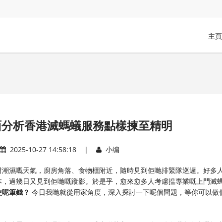
主頁
面分析香港滅螞蟻服務點樣揀至精明
2025-10-27 14:58:18 |
小编
咁潮濕嘅天氣，廚房角落、食物櫃附近，隨時見到佢哋排緊隊巡邏。好多
本，過幾日又見到佢哋嘅蹤影。於是乎，愈來愈多人考慮揾專業嘅上門滅
呢筆錢？​
​ 今日我哋就從用家角度，深入探討一下呢個問題，等你可以做