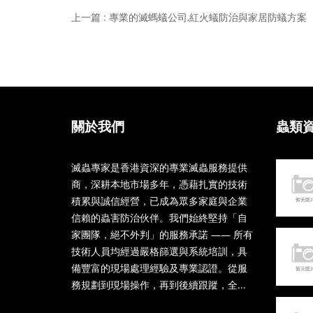
上一篇 : 專業的滅螞蟻公司,紅火蟻防治與家居防蟻方案
關於我們
蟲類
滅蟲專家是香港資深的專業滅蟲服務提供
商，深耕本地市場多年，憑藉扎實的技術
積累與誠信經營，已成為眾多家庭與企業
信賴的蟲害防治伙伴。我們始終堅持「自
家團隊，絕不外判」的服務承諾 —— 所有
技術人員均經過嚴格篩選與系統培訓，具
備豐富的現場處理經驗及專業認證。從服
務規劃到現場操作，再到後續跟蹤，全...