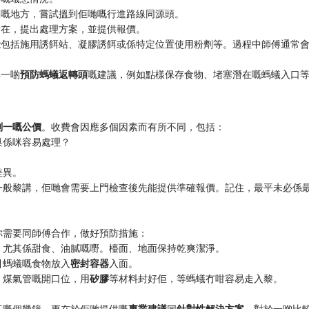
沒嘅地方，嘗試搵到佢哋嘅行進路線同源頭。
所在，提出處理方案，並提供報價。
能包括施用誘餌站、凝膠誘餌或係特定位置使用粉劑等。過程中師傅通常
一啲​
​預防螞蟻返轉頭​
​嘅建議，例如點樣保存食物、堵塞潛在嘅螞蟻入口
一嘅公價​
​。收費會因應多個因素而有所不同，包括：
巢係咪容易處理？
差異。
。一般黎講，佢哋會需要上門檢查後先能提供準確報價。記住，最平未必係
你需要同師傅合作，做好預防措施：
，尤其係甜食、油膩嘅嘢。檯面、地面保持乾爽潔淨。
螞蟻嘅食物放入​
​密封容器​
​入面。
煤氣管嘅開口位，用​
​矽膠​
​等材料封好佢，等螞蟻冇咁容易走入黎。
。
嘅個幾鐘，更在於佢哋提供嘅​
​專業建議​
​同​
​針對性解決方案​
​。對於一啲比