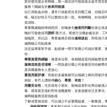
當你發現屋企有螞蟻，第一個念頭可能就係去超市買支
服務？關鍵在於​
​效果同根源​
​。
自己用殺蟲水噴，通常只係殺死你見到嘅工蟻，但蟻后
蟻，蟻后好快又可以繁殖出新一批。有啲螞蟻，好似係
底清除。
專業嘅滅蟻師傅就唔同，佢哋會先​
​檢查同判斷​
​你屋企
哋好可能會採用​
​誘餌​
​ 嘅方法。呢個方法嘅妙處在於，
個蟻群。所以話，專業服務目標係​
​連根拔起​
​，而唔係只
滅螞蟻公司點樣揀
決定揾專業幫手後，點樣揀一間可靠嘅公司就好重要。
你：
​專業資質與經驗​
​：揀選有信譽、有相關資質同經驗豐富
​服務流程是否清晰​
​：一間負責任嘅公司會樂意同你解釋
度高嘅服務令人更放心。
​重視用家評價​
​：而家好多服務都可以喺網上睇到用家評
例如，有冇人讚師傅​
​細心​
​、​
​專業​
​、​
​有效​
​？
​用藥安全性​
​：尤其係有小朋友、寵物或者對化學品敏感
毒、環保甚至係針對性強嘅藥劑，並會提醒你注意事項
滅螞蟻服務流程係點樣
了解清楚個流程，可以減少不必要嘅疑慮。一般黎講，
​預約與諮詢​
​：透過電話或線上平台預約，講低你遇