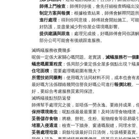
​師傅上門檢查​
​：師傅到埗後，會先仔細檢查螞蟻出
​制定方案與報價​
​：根據檢查結果，師傅會解釋問題
​進行處理​
​：得到你同意後，師傅就會開始施工。可
好防護，並盡量減少對你屋企環境嘅影響。
​提供建議與跟進​
​：處理完成後，好嘅師傅會同你講解
部分公司可能會有後續跟進服務。
滅螞蟻服務收費幾多
呢個一定係大家關心嘅問題。老實講，​
​滅蟻服務冇一個劃
​蟻患嘅嚴重程度​
​：係局部少量定係全屋多個點出現？蟻
​住宅面積​
​：需要處理嘅範圍有幾大？
​所需技術同藥劑​
​：使用嘅方法同材料不同，成本也會有
最好嘅方法係聯絡幾間信譽良好嘅公司進行​
​報價比較​
​
好，要綜合考慮服務質素同保證。
滅螞蟻後點預防返發
師傅幫手處理完之後，並唔係一勞永逸。要維持成果，
​保持環境衛生​
​：呢點係最最最重要！及時清理食物殘渣
​妥善儲存食物​
​：將糖、餅乾、生粉、寵物糧食等容易吸引
​堵塞入侵通道​
​：檢查一下牆身、窗邊嘅裂縫，同埋水管、
​妥善處理垃圾​
​：廚餘垃圾最好日日清倒，垃圾桶要蓋實
我個人認為，專業滅蟻服務嘅價值，唔單只在於佢哋施工