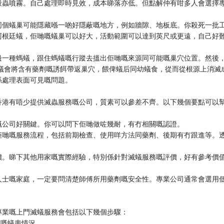
殺蟲噴霧。自己處理即時見效，成本睇落亦低。但點解仲有咁多人會選擇
同個蟻巢可能隱藏喺一啲好隱蔽嘅地方，例如牆隙、地板底。你殺死一批
阿根廷蟻，佢哋嘅蟻巢可以好大，活動範圍可以達到英尺或更遠，自己好
係邊一種螞蟻，跟住螞蟻嘅行蹤去搵出佢哋嘅來源同可能嘅巢穴位置。然後
工蟻會將含有藥劑嘅誘餌帶返巢穴，餵俾蟻后同幼蟻食，從而從根源上消滅
係處理表面可見嘅問題。
香港有唔少提供滅蟲服務嘅公司，質素可以參差不齊。以下幾個要點可以
嘅公司好關鍵。你可以問下佢哋做咗幾耐，有冇相關嘅認證。
佢哋嘅服務流程，包括前期檢查、使用咩方法同藥劑、後期有冇跟進等。
價。睇下其他用家嘅實際經驗，特別係針對滅蟻服務嘅評價，好有參考價
人士嘅家庭，一定要問清楚師傅所用藥劑嘅安全性。專業公司通常會選用
。
專業嘅上門滅蟻服務會包括以下幾個步驟：
到嘅蟻患情況。