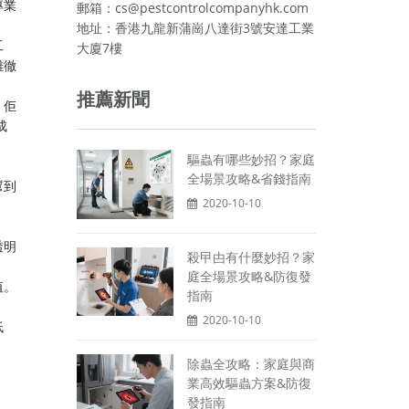
專業
郵箱：cs@pestcontrolcompanyhk.com
地址：香港九龍新蒲崗八達街3號安達工業
工
大廈7樓
難徹
推薦新聞
，佢
成
驅蟲有哪些妙招？家庭
全場景攻略&省錢指南
幫到
2020-10-10
透明
殺曱甴有什麼妙招？家
庭全場景攻略&防復發
值。
指南
2020-10-10
低
除蟲全攻略：家庭與商
業高效驅蟲方案&防復
發指南