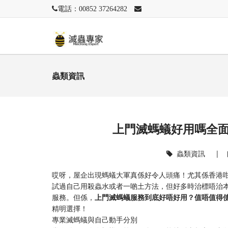
電話：00852 37264282
蟲類資訊
上門滅螞蟻好用嗎全
蟲類資訊
|
哎呀，屋企出現螞蟻大軍真係好令人頭痛！尤其係香港
試過自己用殺蟲水或者一啲土方法，但好多時治標唔治
服務。但係，​
​上門滅螞蟻服務到底好唔好用？值唔值得使
精明選擇！
專業滅螞蟻與自己動手分別