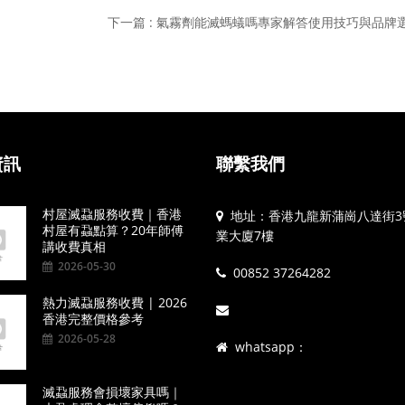
下一篇 : 氣霧劑能滅螞蟻嗎專家解答使用技巧與品牌
資訊
聯繫我們
村屋滅蝨服務收費｜香港
地址：香港九龍新蒲崗八達街3
村屋有蝨點算？20年師傅
業大廈7樓
講收費真相
2026-05-30
00852 37264282
熱力滅蝨服務收費 | 2026
香港完整價格參考
2026-05-28
whatsapp：
滅蝨服務會損壞家具嗎｜