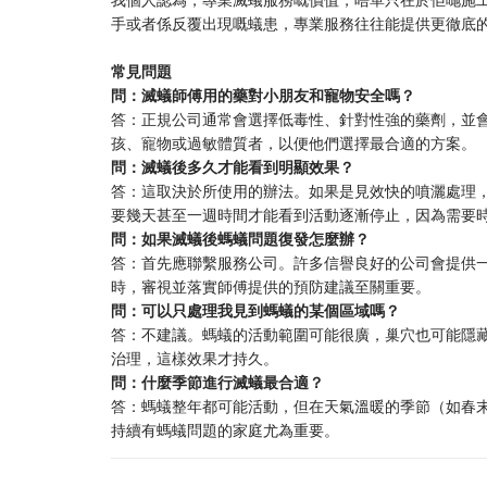
手或者係反覆出現嘅蟻患，專業服務往往能提供更徹底
​常見問題​
​問：滅蟻師傅用的藥對小朋友和寵物安全嗎？​
答：正規公司通常會選擇低毒性、針對性強的藥劑，並
孩、寵物或過敏體質者，以便他們選擇最合適的方案。
​問：滅蟻後多久才能看到明顯效果？​
答：這取決於所使用的辦法。如果是見效快的噴灑處理
要幾天甚至一週時間才能看到活動逐漸停止，因為需要
​問：如果滅蟻後螞蟻問題復發怎麼辦？​
答：首先應聯繫服務公司。許多信譽良好的公司會提供一
時，審視並落實師傅提供的預防建議至關重要。
​問：可以只處理我見到螞蟻的某個區域嗎？​
答：不建議。螞蟻的活動範圍可能很廣，巢穴也可能隱
治理，這樣效果才持久。
​問：什麼季節進行滅蟻最合適？​
答：螞蟻整年都可能活動，但在天氣溫暖的季節（如春
持續有螞蟻問題的家庭尤為重要。