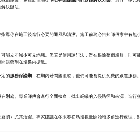
的解決辦法。
會指導你在施工後進行必要的通風和清潔。施工前務必告知師傅家中有無
，可能立即減少可見螞蟻。但若是使用誘餌法，旨在根除整個蟻群，則可
時間讓藥劑在蟻巢內擴散。
定的​
​服務保證期​
​，在期內若問題復發，他們可能會提供免費的跟進服務
藏在別處。專業師傅會進行全面檢查，找出螞蟻的入侵路徑和來源，進行
末夏初）尤其活躍。專家建議在冬末春初螞蟻數量開始增多前進行處理，