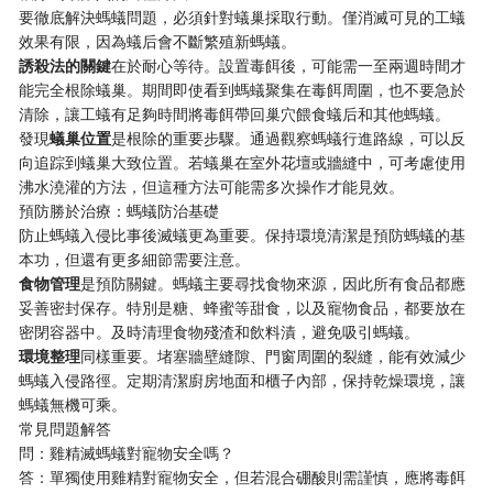
要徹底解決螞蟻問題，必須針對蟻巢採取行動。僅消滅可見的工蟻
效果有限，因為蟻后會不斷繁殖新螞蟻。
​誘殺法的關鍵​
​在於耐心等待。設置毒餌後，可能需一至兩週時間才
能完全根除蟻巢。期間即使看到螞蟻聚集在毒餌周圍，也不要急於
清除，讓工蟻有足夠時間將毒餌帶回巢穴餵食蟻后和其他螞蟻。
發現​
​蟻巢位置​
​是根除的重要步驟。通過觀察螞蟻行進路線，可以反
向追踪到蟻巢大致位置。若蟻巢在室外花壇或牆縫中，可考慮使用
沸水澆灌的方法，但這種方法可能需多次操作才能見效。
預防勝於治療：螞蟻防治基礎
防止螞蟻入侵比事後滅蟻更為重要。保持環境清潔是預防螞蟻的基
本功，但還有更多細節需要注意。
​食物管理​
​是預防關鍵。螞蟻主要尋找食物來源，因此所有食品都應
妥善密封保存。特別是糖、蜂蜜等甜食，以及寵物食品，都要放在
密閉容器中。及時清理食物殘渣和飲料漬，避免吸引螞蟻。
​環境整理​
​同樣重要。堵塞牆壁縫隙、門窗周圍的裂縫，能有效減少
螞蟻入侵路徑。定期清潔廚房地面和櫃子內部，保持乾燥環境，讓
螞蟻無機可乘。
常見問題解答
問：雞精滅螞蟻對寵物安全嗎？
答：單獨使用雞精對寵物安全，但若混合硼酸則需謹慎，應將毒餌