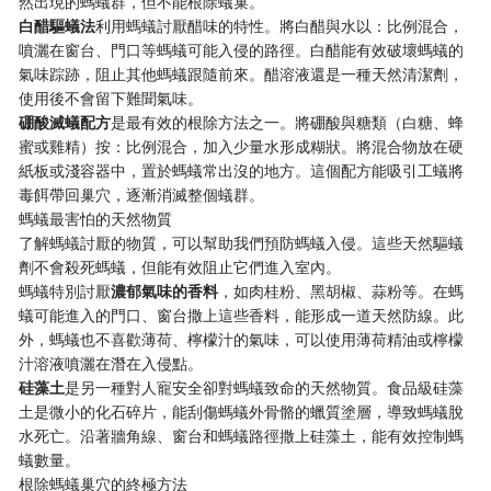
然出現的螞蟻群，但不能根除蟻巢。
​白醋驅蟻法​
​利用螞蟻討厭醋味的特性。將白醋與水以：比例混合，
噴灑在窗台、門口等螞蟻可能入侵的路徑。白醋能有效破壞螞蟻的
氣味踪跡，阻止其他螞蟻跟隨前來。醋溶液還是一種天然清潔劑，
使用後不會留下難聞氣味。
​硼酸滅蟻配方​
​是最有效的根除方法之一。將硼酸與糖類（白糖、蜂
蜜或雞精）按：比例混合，加入少量水形成糊狀。將混合物放在硬
紙板或淺容器中，置於螞蟻常出沒的地方。這個配方能吸引工蟻將
毒餌帶回巢穴，逐漸消滅整個蟻群。
螞蟻最害怕的天然物質
了解螞蟻討厭的物質，可以幫助我們預防螞蟻入侵。這些天然驅蟻
劑不會殺死螞蟻，但能有效阻止它們進入室內。
螞蟻特別討厭​
​濃郁氣味的香料​
​，如肉桂粉、黑胡椒、蒜粉等。在螞
蟻可能進入的門口、窗台撒上這些香料，能形成一道天然防線。此
外，螞蟻也不喜歡薄荷、檸檬汁的氣味，可以使用薄荷精油或檸檬
汁溶液噴灑在潛在入侵點。
​硅藻土​
​是另一種對人寵安全卻對螞蟻致命的天然物質。食品級硅藻
土是微小的化石碎片，能刮傷螞蟻外骨骼的蠟質塗層，導致螞蟻脫
水死亡。沿著牆角線、窗台和螞蟻路徑撒上硅藻土，能有效控制螞
蟻數量。
根除螞蟻巢穴的終極方法