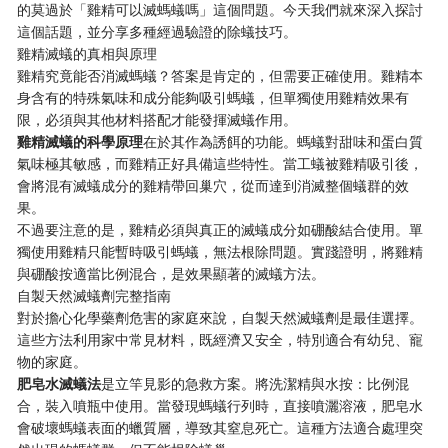
的莫過於「雞精可以滅螞蟻嗎」這個問題。今天我們就來深入探討
這個話題，並分享多種經過驗證的除蟻技巧。
雞精滅蟻的真相與原理
雞精究竟能否消滅螞蟻？答案是肯定的，但需要正確使用。雞精本
身含有的特殊氣味和成分能夠吸引螞蟻，但單獨使用雞精效果有
限，必須與其他材料搭配才能發揮滅蟻作用。
​雞精滅蟻的科學原理​
​在於其作為誘餌的功能。螞蟻對甜味和蛋白質
氣味極其敏感，而雞精正好具備這些特性。當工蟻被雞精吸引後，
會將混有滅蟻成分的雞精帶回巢穴，從而達到消滅整個蟻群的效
果。
不過要注意的是，雞精必須與真正的滅蟻成分如硼酸結合使用。單
獨使用雞精只能暫時吸引螞蟻，無法根除問題。實踐證明，將雞精
與硼酸按適當比例混合，是效果顯著的滅蟻方法。
自製天然滅蟻劑完整指南
對於擔心化學藥劑危害的家庭來說，自製天然滅蟻劑是最佳選擇。
這些方法利用家中常見材料，既經濟又安全，特別適合有幼兒、寵
物的家庭。
​肥皂水滅蟻法​
​是立竿見影的急救方案。將洗潔精與水按：比例混
合，裝入噴瓶中使用。當發現螞蟻行列時，直接噴灑溶液，肥皂水
會破壞螞蟻表面的蠟質層，導致其窒息死亡。這種方法適合處理突