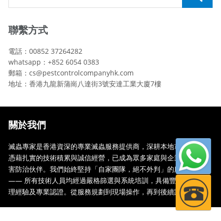
聯繫方式
電話：00852 37264282
whatsapp：+852 6054 0383
郵箱：cs@pestcontrolcompanyhk.com
地址：香港九龍新蒲崗八達街3號安達工業大廈7樓
關於我們
滅蟲專家是香港資深的專業滅蟲服務提供商，深耕本地市場多年，
憑藉扎實的技術積累與誠信經營，已成為眾多家庭與企業信賴的蟲
害防治伙伴。我們始終堅持「自家團隊，絕不外判」的服務承諾
—— 所有技術人員均經過嚴格篩選與系統培訓，具備豐富的現場處
理經驗及專業認證。從服務規劃到現場操作，再到後續跟蹤，全...