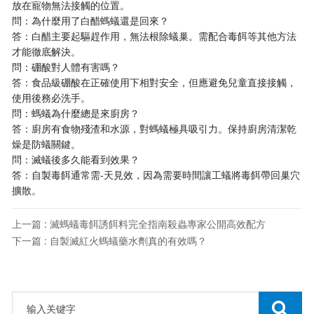
放在寵物無法接觸的位置。
問：為什麼用了白醋螞蟻還是回來？
答：白醋主要起驅趕作用，無法根除蟻巢。需配合毒餌等其他方法
才能徹底解決。
問：硼酸對人體有害嗎？
答：食品級硼酸在正確使用下相對安全，但應避免兒童直接接觸，
使用後務必洗手。
問：螞蟻為什麼總是來廚房？
答：廚房有食物殘渣和水源，對螞蟻極具吸引力。保持廚房清潔乾
燥是防蟻關鍵。
問：滅蟻後多久能看到效果？
答：自製毒餌通常需-天見效，因為需要時間讓工蟻將毒餌帶回巢穴
擴散。
上一篇 : 滅螞蟻毒餌誘餌料完全指南殺蟲專家公開高效配方
下一篇 : 自製滅紅火螞蟻藥水劑真的有效嗎？