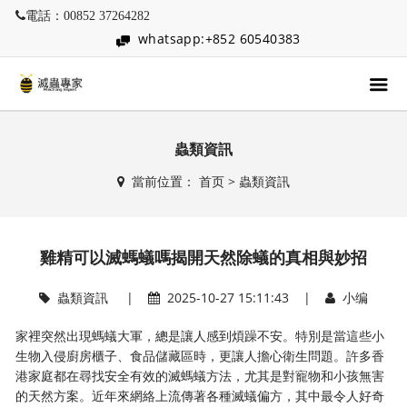
電話：00852 37264282
whatsapp:+852 60540383
蟲類資訊
當前位置：
首页
>
蟲類資訊
雞精可以滅螞蟻嗎揭開天然除蟻的真相與妙招
蟲類資訊
|
2025-10-27 15:11:43 |
小编
家裡突然出現螞蟻大軍，總是讓人感到煩躁不安。特別是當這些小
生物入侵廚房櫃子、食品儲藏區時，更讓人擔心衛生問題。許多香
港家庭都在尋找安全有效的滅螞蟻方法，尤其是對寵物和小孩無害
的天然方案。近年來網絡上流傳著各種滅蟻偏方，其中最令人好奇