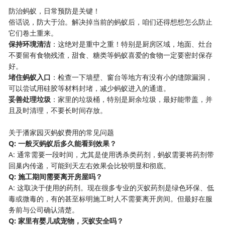
防治蚂蚁，日常预防是关键！
俗话说，防大于治。解决掉当前的蚂蚁后，咱们还得想想怎么防止
它们卷土重来。
​保持环境清洁​
​：这绝对是重中之重！特别是厨房区域，地面、灶台
不要留有食物残渣，甜食、糖类等蚂蚁喜爱的食物一定要密封保存
好。
​堵住蚂蚁入口​
​：检查一下墙壁、窗台等地方有没有小的缝隙漏洞，
可以尝试用硅胶等材料封堵，减少蚂蚁进入的通道。
​妥善处理垃圾​
​：家里的垃圾桶，特别是厨余垃圾，最好能带盖，并
且及时清理，不要长时间存放。
关于潘家园灭蚂蚁费用的常见问题
​Q: 一般灭蚂蚁后多久能看到效果？​
A: 通常需要一段时间，尤其是使用诱杀类药剂，蚂蚁需要将药剂带
回巢内传递，可能到天左右效果会比较明显和彻底。
​Q: 施工期间需要离开房屋吗？​
A: 这取决于使用的药剂。现在很多专业的灭蚁药剂是绿色环保、低
毒或微毒的，有的甚至标明施工时人不需要离开房间。但最好在服
务前与公司确认清楚。
​Q: 家里有婴儿或宠物，灭蚁安全吗？​