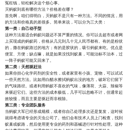
冤枉钱，轻松解决这个烦心事。
灭蚂蚁到底有哪些方法？价格差在哪？
首先啊，咱们得明白，灭蚂蚁不是只有一种方法。不同的情况，用
的方法和价格真的差很多。简单来说，可以分为三大类：
​第一类：自己动手型​
这种方法最适合蚂蚁问题还不算严重的情况。你可以去超市或者网
上买现成的蚂蚁药，价格从几元到几十元人民币都有。有的是粉状
的，撒在蚂蚁路过的地方；有的是胶状的，吸引蚂蚁来吃。优点是
便宜、方便；缺点嘛，就是如果没找到蚁巢，可能治标不治本，过
一阵子蚂蚁可能又回来了。
​第二类：天然驱赶法​
如果你担心化学药剂的安全性，或者家里有小孩、宠物，可以试试
一些天然方法。比如用白醋水擦拭蚂蚁出没的地方，破坏它们留下
的气味路径。或者利用蚂蚁不喜欢的气味，像薄荷、大蒜、辣椒等
来驱赶它们。这些方法的成本极低，几乎可以忽略不计，但通常起
效较慢，而且主要是驱赶而非根除。
​第三类：专业团队服务​
当蚂蚁大军已经形成规模，或者你自己处理多次还是复发，这时候
就得考虑请专业的灭虫公司了。他们会有技术人员上门检查，找到
蚁巢或蚁路，然后使用更专业的药剂和器械进行针对性处理。这种