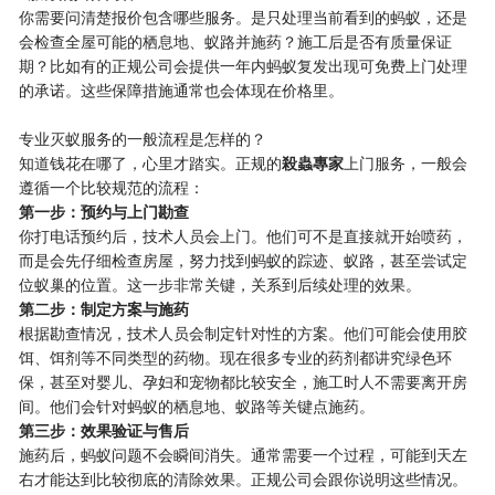
你需要问清楚报价包含哪些服务。是只处理当前看到的蚂蚁，还是
会检查全屋可能的栖息地、蚁路并施药？施工后是否有质量保证
期？比如有的正规公司会提供一年内蚂蚁复发出现可免费上门处理
的承诺。这些保障措施通常也会体现在价格里。
专业灭蚁服务的一般流程是怎样的？
知道钱花在哪了，心里才踏实。正规的​
​殺蟲專家​
​上门服务，一般会
遵循一个比较规范的流程：
​第一步：预约与上门勘查​
你打电话预约后，技术人员会上门。他们可不是直接就开始喷药，
而是会先仔细检查房屋，努力找到蚂蚁的踪迹、蚁路，甚至尝试定
位蚁巢的位置。这一步非常关键，关系到后续处理的效果。
​第二步：制定方案与施药​
根据勘查情况，技术人员会制定针对性的方案。他们可能会使用胶
饵、饵剂等不同类型的药物。现在很多专业的药剂都讲究绿色环
保，甚至对婴儿、孕妇和宠物都比较安全，施工时人不需要离开房
间。他们会针对蚂蚁的栖息地、蚁路等关键点施药。
​第三步：效果验证与售后​
施药后，蚂蚁问题不会瞬间消失。通常需要一个过程，可能到天左
右才能达到比较彻底的清除效果。正规公司会跟你说明这些情况。