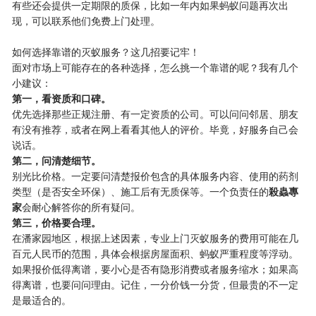
有些还会提供一定期限的质保，比如一年内如果蚂蚁问题再次出
现，可以联系他们免费上门处理。
如何选择靠谱的灭蚁服务？这几招要记牢！
面对市场上可能存在的各种选择，怎么挑一个靠谱的呢？我有几个
小建议：
​第一，看资质和口碑。​
优先选择那些正规注册、有一定资质的公司。可以问问邻居、朋友
有没有推荐，或者在网上看看其他人的评价。毕竟，好服务自己会
说话。
​第二，问清楚细节。​
别光比价格。一定要问清楚报价包含的具体服务内容、使用的药剂
类型（是否安全环保）、施工后有无质保等。一个负责任的​
​殺蟲專
家​
​会耐心解答你的所有疑问。
​第三，价格要合理。​
在潘家园地区，根据上述因素，专业上门灭蚁服务的费用可能在几
百元人民币的范围，具体会根据房屋面积、蚂蚁严重程度等浮动。
如果报价低得离谱，要小心是否有隐形消费或者服务缩水；如果高
得离谱，也要问问理由。记住，一分价钱一分货，但最贵的不一定
是最适合的。