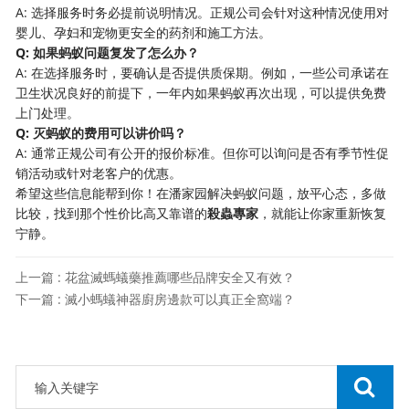
A: 选择服务时务必提前说明情况。正规公司会针对这种情况使用对
婴儿、孕妇和宠物更安全的药剂和施工方法。
​Q: 如果蚂蚁问题复发了怎么办？​
A: 在选择服务时，要确认是否提供质保期。例如，一些公司承诺在
卫生状况良好的前提下，一年内如果蚂蚁再次出现，可以提供免费
上门处理。
​Q: 灭蚂蚁的费用可以讲价吗？​
A: 通常正规公司有公开的报价标准。但你可以询问是否有季节性促
销活动或针对老客户的优惠。
希望这些信息能帮到你！在潘家园解决蚂蚁问题，放平心态，多做
比较，找到那个性价比高又靠谱的​
​殺蟲專家​
​，就能让你家重新恢复
宁静。
上一篇 : 花盆滅螞蟻藥推薦哪些品牌安全又有效？
下一篇 : 滅小螞蟻神器廚房邊款可以真正全窩端？