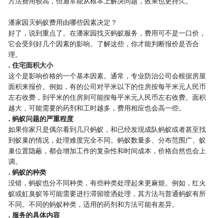
方法费用较高，但通常能从根本上解决问题，效果也更持久。
潘家园灭蚂蚁费用由哪些因素决定？
好了，说到重点了。在潘家园找灭蚂蚁服务，费用可不是一口价，
它会受到好几个因素的影响。了解这些，你才能判断报价是否合
理。
​. 住宅面积大小​
这个是影响价格的一个基本因素。通常，专业防治公司会根据房屋
面积来报价。例如，有的公司对平米以下的住房按每平米元人民币
左右收费，到平米的住房则可能按每平米元人民币左右收费。面积
越大，可能需要的药剂和工时越多，费用相应也会高一些。
​. 蚂蚁问题的严重程度​
如果你家只是偶尔看到几只蚂蚁，和已经发现成队蚂蚁或者甚至找
到蚁巢的情况，处理难度完全不同。蚂蚁数量多、分布范围广、蚁
巢位置隐蔽，都会增加工作的复杂性和时间成本，价格自然也会上
调。
​. 蚂蚁的种类​
没错，蚂蚁也分不同种类，有些种类处理起来更麻烦。例如，红火
蚁或虹臭蚁等可能需要进行滞留喷洒处理，其方法与普通蚂蚁有所
不同。不同的蚂蚁种类，适用的药剂和方法可能有差异。
​. 服务的具体内容​