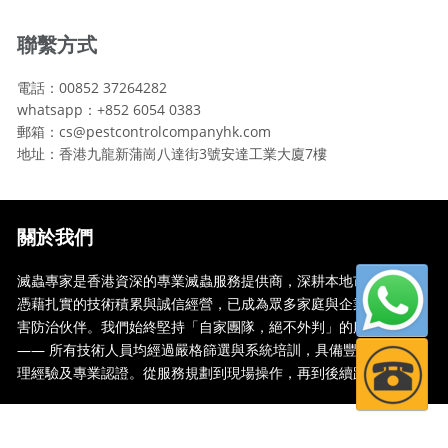
聯繫方式
電話：00852 37264282
whatsapp：+852 6054 0383
郵箱：cs@pestcontrolcompanyhk.com
地址：香港九龍新蒲崗八達街3號安達工業大廈7樓
關於我們
滅蟲專家是香港資深的專業滅蟲服務提供商，深耕本地市場多年，
憑藉扎實的技術積累與誠信經營，已成為眾多家庭與企業信賴的蟲
害防治伙伴。我們始終堅持「自家團隊，絕不外判」的服務承諾
—— 所有技術人員均經過嚴格篩選與系統培訓，具備豐富的現場處
理經驗及專業認證。從服務規劃到現場操作，再到後續跟蹤，全...