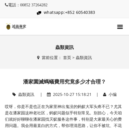
電話：00852 37264282
whatsapp:+852 60540383
蟲類資訊
當前位置：
首页
>
蟲類資訊
潘家園滅螞蟻費用究竟多少才合理？
蟲類資訊
|
2025-10-27 15:18:21 |
小编
哎呀，你是不是也正在为家里神出鬼没的蚂蚁大军头疼不已？尤其
是在潘家园这种老社区，蚂蚁问题似乎特别常见。别担心，今天咱
们就好好聊聊在潘家园找灭蚁服务这件事，特别是大家最关心的费
用问题。我会用最直白的方式，帮你理清思路，让你不被坑、不花