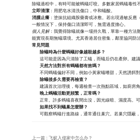
除蟻過程中，有時可能被螞蟻叮咬。多數家居螞蟻毒性
​立即清潔​
​：用肥皂水清洗傷口，中和蟻酸。
​消腫止癢​
​：塗抹抗組織胺藥膏或冰敷。若出現過敏反應
一般情況下，保持傷口清潔即可，無需過度擔心。
個人見解​
：我覺得除蟻就像一場持久戰，單靠一種方法難
能實現長期無蟻環境。尤其香港居住密集，鄰里協同防
​常見問題​
​除蟻時為什麼螞蟻好像越殺越多？​
這可能是因為只清除了工蟻，而蟻后仍在產卵。建
​天然方法對所有螞蟻都有效嗎？​
不同螞蟻偏好不同，例如小黃家蟻嗜甜，天然誘餌
​除蟻後多久需要再檢查？​
建議首次治理後，每週檢查一次熱點區域，如廚房
​晚上螞蟻活動更頻繁，正常嗎？​
正常。許多螞蟻喜夜間出沒，因光線暗、濕度高。
​如果找不到蟻巢怎麼辦？​
可觀察螞蟻行進路線，通常通往巢穴。若巢穴隱蔽
上一篇 : 飞蚁入侵家中怎么办？