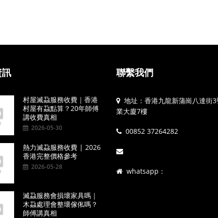
資訊
聯繫我們
村屋滅蝨服務收費｜香港
地址：香港九龍新蒲崗八達街3
村屋有蝨點算？20年師傅
業大廈7樓
講收費真相
2026-05-30
00852 37264282
熱力滅蝨服務收費 | 2026
香港完整價格參考
2026-05-28
whatsapp：
滅蝨服務會損壞家具嗎｜
木蝨處理會整壞傢俬嗎？
師傅講真相