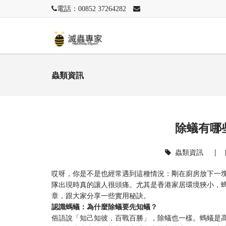
電話：00852 37264282
蟲類資訊
除蟻有哪
蟲類資訊
|
哎呀，你是不是也經常遇到這種情況：剛在廚房放下一
隊出現時真的讓人很頭痛。尤其是香港家居環境狹小，
章，跟大家分享一些實用秘訣。
​認識螞蟻：為什麼除蟻要先知蟻？​
俗語說「知己知彼，百戰百勝」，除蟻也一樣。螞蟻是高