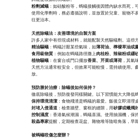
​粉劑滅蟻​
​：如硅酸粉等，螞蟻接觸後因體內缺水而死，
使用化學劑時，務必遵循說明，並放置於兒童、寵物不易
往更治本。
​天然除蟻法：友善環境的自製方案​
許多人家中有些現成材料，就能配製天然驅蟻劑。這些
​精油驅蟻​
​：螞蟻討厭某些氣味，如​
​薄荷油、檸檬草油或薰
​食用級物質​
​：例如在螞蟻路徑撒上​
​肉桂粉、辣椒粉或硼砂
​植物驅蟻​
​：在窗台或門口擺放​
​香菜、芹菜或薄荷​
​，其氣
天然方法通常較安全，但效果可能較慢，需持續使用。​
​
放。
​預防勝於治療：除蟻後如何保持？​
徹底除蟻後，預防復發同樣關鍵。以下習慣能大大降低
​保持環境清潔​
​：食物殘渣是螞蟻的最愛。飯後立即清理桌
​封堵入侵通道​
​：檢查牆壁、窗框的縫隙，用​
​矽膠或蠟燭封
​控制濕度​
​：香港氣候潮濕，螞蟻喜濕。使用抽濕機，保
​殺蟲專家​
​提醒，定期檢查花盆、雜物堆等陰暗角落，早
​被螞蟻咬傷怎麼辦？​