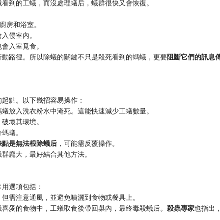
滅看到的工蟻，而沒處理蟻后，蟻群很快又會恢復。
於廚房和浴室。
會入侵室內。
也會入室覓食。
動路徑。所以除蟻的關鍵不只是殺死看到的螞蟻，更要​
​阻斷它們的訊息傳
的起點。以下幾招容易操作：
螞蟻放入洗衣粉水中淹死。這能快速減少工蟻數量。
，破壞其環境。
分螞蟻。
​缺點是無法根除蟻后​
​，可能需反覆操作。
蟻群龐大，最好結合其他方法。
常用選項包括：
。但需注意通風，並避免噴灑到食物或餐具上。
蟻喜愛的食物中，工蟻取食後帶回巢內，最終毒殺蟻后。​
​殺蟲專家​
​也指出