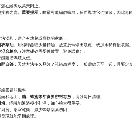
可灑在縫隙或巢穴附近。
接觸之處。​
​重要提示​
​：噴霧可能驅散蟻群，反而導致它們擴散，因此毒
方法溫和，適合有幼兒或寵物的家庭：
衣草油​
​。用棉球蘸取少量精油，放置於螞蟻出沒處，或加水稀釋後噴灑
混合糖水​
​（注意硼砂需妥善放置，避免誤食）。
味能阻擋螞蟻入侵。
自問自答​
​：天然方法多久見效？視蟻患程度，一般需數天至一週，且要定
螞蟻回歸的機率：
面和地面，​
​糖、蜂蜜等甜食要密封存放​
​，廚餘每日清理。
填​
​。螞蟻能通過極小孔洞，細心檢查很重要。
持廚房、浴室乾爽，減少螞蟻築巢誘因。
期發現就能早期處理。