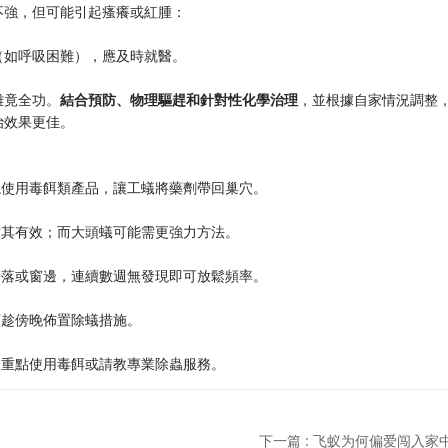
不強，但可能引起瘙癢或紅腫：
（如呼吸困難），應及時就醫。
竟全功。​
​結合預防、物理驅趕和針對性化學治理​
​，並根據自家情況調整
治效果更佳。
議使用毒餌類產品，讓工蟻將藥劑帶回巢穴。
對其有效；而大頭蟻可能需更強力方法。
角落或窗邊，連續數週無發現即可放鬆頻率。
可趁傍晚佈置除蟻措施。
，重點使用毒餌或請教專業除蟲服務。
下一篇 : 飞蚁为何偏爱闯入家