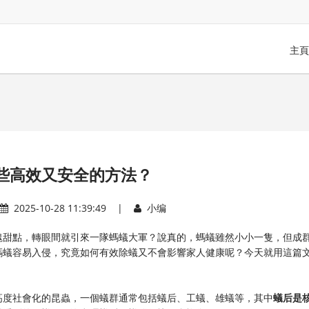
主頁
些高效又安全的方法？
2025-10-28 11:39:49 |
小编
塊甜點，轉眼間就引來一隊螞蟻大軍？說真的，螞蟻雖然小小一隻，但成
螞蟻容易入侵，究竟如何有效除蟻又不會影響家人健康呢？今天就用這篇
度社會化的昆蟲，一個蟻群通常包括蟻后、工蟻、雄蟻等，其中​
​蟻后是核