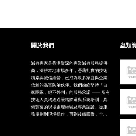
關於我們
蟲類
滅蟲專家是香港資深的專業滅蟲服務提供
商，深耕本地市場多年，憑藉扎實的技術
積累與誠信經營，已成為眾多家庭與企業
信賴的蟲害防治伙伴。我們始終堅持「自
家團隊，絕不外判」的服務承諾 —— 所有
技術人員均經過嚴格篩選與系統培訓，具
備豐富的現場處理經驗及專業認證。從服
務規劃到現場操作，再到後續跟蹤，全...