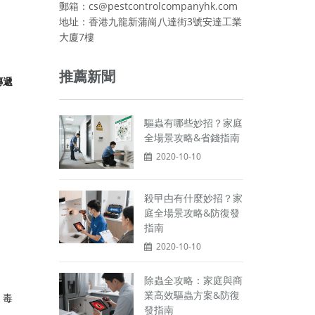
郵箱：cs@pestcontrolcompanyhk.com
地址：香港九龍新蒲崗八達街3號安達工業
大廈7樓
推薦新聞
遞​
驅蟲有哪些妙招？家庭
全場景攻略&省錢指南
2020-10-10
殺曱甴有什麼妙招？家
庭全場景攻略&防復發
指南
2020-10-10
除蟲全攻略：家庭與商
業高效驅蟲方案&防復
，毒
發指南