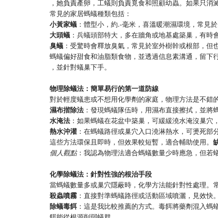
，她負責產卵，工蟻則負責覓食和照顧幼蟲。如果只消
常見的家居螞蟻種類包括：
​小黃家蟻​
​：體型小，約.-毫米，喜溫暖潮濕環境，常見
​大頭蟻​
​：兵蟻頭部特大，多在牆角或地基處築巢，有時
​臭蟻​
​：受驚時會釋放臭氣，常見於室外樹幹或根部，但
螞蟻偏好甜食和油脂類食物，並透過信息素溝通，留下行
，並針對蟻巢下手。
​物理除蟻法：簡單易行的第一道防線​
對於輕度蟻患或不想用化學劑的家庭，物理方法是不錯
​濕布揩除法​
​：發現螞蟻隊伍時，用濕布直接擦拭，並將
​水淹法​
​：如果螞蟻在花盆中築巢，可緩緩澆水淹沒巢穴
​熱水沖灌​
​：在螞蟻路徑或巢穴入口澆淋熱水，可燙死部
這些方法環保且即時，但效果較短暫，適合輔助使用。​
個人觀點​
：我認為物理法適合螞蟻數量少時應急，但若
​化學除蟻法：針對性強的根治手段​
當螞蟻數量多或巢穴隱蔽時，化學方法能針對性處理。
​殺蟲噴霧​
​：直接對準螞蟻路徑或活動區域噴灑，見效快
​除蟻毒餌​
​：這是我比較推薦的方式。毒餌將藥劑混入螞
餌能從根源削弱蟻群。