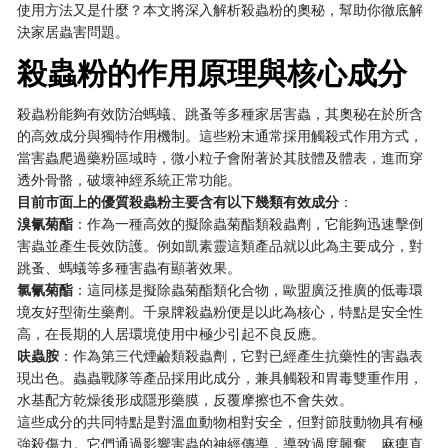
使用方法又是什麼？本文將深入解析殺蟲粉的奧秘，幫助你徹底解
決家居蟲害問題。
殺蟲粉的作用原理與核心成分
殺蟲粉能夠有效防治螞蟻、跳蚤等多種家居害蟲，其奧秘在於所含
的高效成分與獨特作用機制。這些粉末通常採用觸殺式作用方式，
當害蟲爬過藥粉區域時，微小粒子會附著於其肢體及體表，進而穿
透外骨骼，破壞神經系統正常功能。
​目前市面上的優質殺蟲粉主要含有以下幾類有效成分​
​：
​溴氰菊酯​
​：作為一種高效的擬除蟲菊酯類殺蟲劑，它能夠迅速擊倒
害蟲並產生長效防護。例如凱素靈這類產品就以此為主要成分，對
跳蚤、螞蟻等多種害蟲有顯著效果。
​氯氰菊酯​
​：這同樣是擬除蟲菊酯類化合物，歐盟廣泛推廣的低毒環
境友好型衛生藥劑。千泉牌殺蟲粉便是以此為核心，特點是安全性
高，在長期的人居環境使用中極少引起不良反應。
​呋蟲胺​
​：作為第三代煙鹼類殺蟲劑，它對已經產生抗藥性的害蟲表
現出色。蟲蟲戰隊等產品採用此成分，兼具觸殺和胃毒雙重作用，
水基配方乾燥後形成隱形藥膜，反覆摩擦也不會失效。
這些成分的共同特點是對溫血動物相對安全，但對節肢動物具有極
強殺傷力。它們通過影響害蟲的神經傳導，導致過度興奮、麻痺直