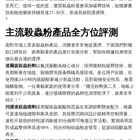
至死亡。值得一提的是，優質殺蟲粉還會添加緩釋技術，如微膠囊
技術能使藥效持續長達21-30天，形成長效防護屏障。
​*
主流殺蟲粉產品全方位評測
面對市場上眾多殺蟲粉產品，消費者常常無從選擇。下面我們對幾
款口碑良好、效果顯著的產品進行全面分析，幫助你根據自身情況
做出最合適的選擇。
​達爾森殺蟲粉劑​
​以氰戊菊酯為核心成分，採用微顆粒緩釋技術，能
長期附著在地毯、寵物窩等跳蚤螞蟻高發區域。多位用戶反饋，在
使用後24小時內就能顯著減少害蟲活動，且對寵物安全性高，無需
隔離寵物。一位養貓家庭的使用者分享："撒完粉劑第二天，地板上
能看到不少死跳蚤，連沙發縫隙裡的蟲卵也清理乾淨了，效果非常
持久！"
​邦護達殺蟲噴劑​
​採用擬除蟲菊酯與昆蟲生長調節劑雙效配方，噴霧
可直達地毯縫隙和家具底部。其按壓式噴頭設計能精準控制用量，
速乾不留痕的特性讓消殺後30分鐘即可恢復正常活動。實測表明其
對成蟲擊倒率高達98%，同步抑制幼蟲蛻皮發育，從源頭阻斷蟲害
再生。