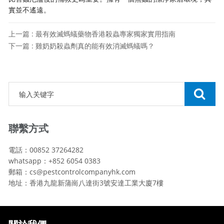
實並不遙遠。
上一篇 : 最有效滅螞蟻藥物香港殺蟲專家獨家實用指南
下一篇 : 雞奶奶殺蟲劑真的能有效消滅螞蟻嗎？
聯繫方式
電話：00852 37264282
whatsapp：+852 6054 0383
郵箱：cs@pestcontrolcompanyhk.com
地址：香港九龍新蒲崗八達街3號安達工業大廈7樓