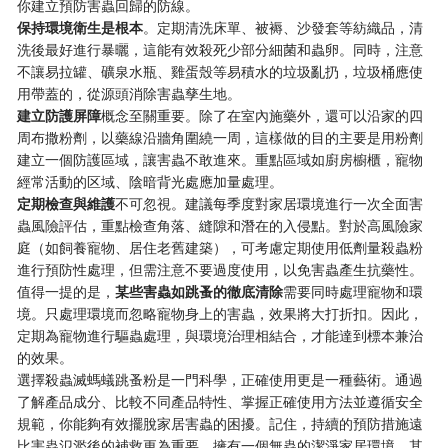
你建立預防害蟲回歸的防線。
​保持環境衛生是根本​
​。定期清洗床單、被褥、沙發套等紡織品，清
洗後最好進行暴曬，這能有效殺死少部分細菌和蟲卵。同時，注意
不讓易拉罐、礦泉水瓶、雞蛋殼等易積水的垃圾亂扔，垃圾桶應使
用帶蓋的，從源頭消除害蟲孳生地。
​建立防護屏障​
​概念至關重要。除了在室內施藥外，還可以沿家的四
周布撒粉劑，以藥線沿牆角圍繞一周，這樣做的目的主要是用粉劑
建立一個防護區域，讓害蟲不敢進來。重點區域如廚房櫥櫃，寵物
經常活動的区域、陰暗背光處應加量處理。
​定期檢查與維護​
​不可忽視。建議每季度對家居環境進行一次全面害
蟲風險評估，重點檢查角落、縫隙和潛在的入侵點。對於高風險家
庭（如飼養寵物、居住老舊建築），可考慮定期使用低劑量殺蟲粉
進行預防性處理，但需注意不要過度使用，以免害蟲產生抗藥性。
值得一提的是，​
​某些害蟲如跳蚤的徹底清除​
​需要同時處理寵物和環
境。只處理環境而忽略寵物身上的害蟲，效果將大打折扣。因此，
定期為寵物進行驅蟲處理，與環境治理相結合，才能達到標本兼治
的效果。
選擇殺蟲滅螞蟻跳蚤粉是一門科學，正確使用更是一種藝術。通過
了解產品成分、比較不同產品特性、掌握正確使用方法並遵循安全
規範，你能夠有效擺脫家居害蟲的困擾。記住，持續的預防措施遠
比害蟲氾濫後的補救更為重要。擁有一個無蟲的潔淨家居環境，其