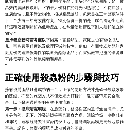
​凱素靈​
​作為拜耳公司旗下的明星產品，主要含有溴氰菊酯，是一種
高效的廣譜殺蟲劑。它的最大優勢在於對光和熱穩定，不易揮發，
無腐蝕性，且不污染物體。根據產品說明，凱素靈在正常儲藏條件
下，至少有三年有效儲存期。特別值得一提的是，聯合國衛生組織
將這種殺蟲劑歸類為低毒產品，在常量使用情況下對人類和溫血動
物安全。
​選擇殺蟲粉時需考慮以下因素​
​：害蟲類型、家庭是否有寵物或幼
兒、害蟲嚴重程度以及處理區域的特性。例如，有寵物或幼兒的家
庭應優先選擇低毒性的氯氰菊酯類產品；而害蟲嚴重氾濫的環境則
可能需要強效的溴氰菊酯類產品。
​*
正確使用殺蟲粉的步驟與技巧
擁有優質產品只是成功的一半，正確的使用方法才是確保殺蟲效果
的關鍵。不當的施藥方式不僅效果大打折扣，還可能帶來安全隱
患。以下是經過驗證的有效使用流程：
​第一步：徹底清潔環境​
​。在施藥前，務必對室內進行全面清掃，尤
其是角落、床下、沙發縫隙等害蟲藏身之處。清除垃圾、食物殘渣
和雜物，這樣既能去除害蟲的孳生地，也能讓殺蟲粉更充分地接觸
害蟲。記住，整潔的環境是成功滅蟲的基礎。