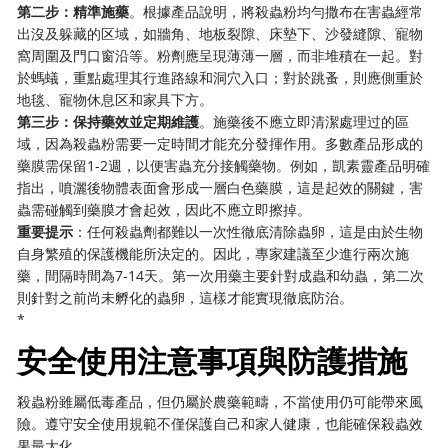
​第二步：精準施藥​
​。根據產品說明，將殺蟲粉均勻撒布在害蟲經常
出沒及躲藏的区域，如牆角、地板裂隙、床墊下、沙發縫隙、寵物
窩周圍及門口窗沿等。粉劑應呈現薄薄一層，而非堆積在一起。對
於螞蟻，重點處理其行進路線和洞穴入口；對於跳蚤，則應側重於
地毯、寵物休息区和家具下方。
​第三步：保持藥效並定期維護​
​。施藥後不應立即清潔處理过的區
域，因為殺蟲粉需要一定時間才能充分發揮作用。多數產品形成的
藥膜需保留1-2週，以便害蟲充分接觸藥物。例如，凱素靈產品明確
指出，噴灑後物體表面會形成一層白色藥膜，這是起效的關鍵，害
蟲需碰觸到藥膜才會起效，因此不應立即擦掉。
​重要提示​
​：任何殺蟲劑都難以一次性徹底清除蟲卵，這是由於生物
自身繁殖的保護機能所決定的。因此，專家建議至少進行兩次施
藥，間隔時間為7-14天。第一次用藥主要針對成蟲和幼蟲，第二次
則針對之前尚未孵化的蟲卵，這樣才能實現徹底防治。
​*
安全使用注意事項與防護措施
殺蟲粉雖屬低毒產品，但仍屬於農藥範疇，不當使用仍可能帶來風
險。遵守安全使用規範不僅保護自己和家人健康，也能確保殺蟲效
果最大化。