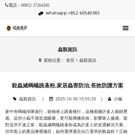
電話：00852 37264282
whatsapp:+852 60540383
蟲類資訊
當前位置：
首页
>
蟲類資訊
殺蟲滅螞蟻跳蚤粉,家居蟲害防治,長效防護方案
蟲類資訊
|
2025-10-30 15:55:33 |
小编
家中有螞蟻排隊遊行，寵物身上跳蚤橫行，這種困擾許多人都經歷
過。這些小蟲不僅造成騷擾，更可能傳播疾病，影響家人健康。面
對這些不速之客，殺蟲滅螞蟻跳蚤粉成為許多人的首選解決方案。
但市面上的產品琳瑯滿目，如何選擇適合自己需求的殺蟲粉？正確