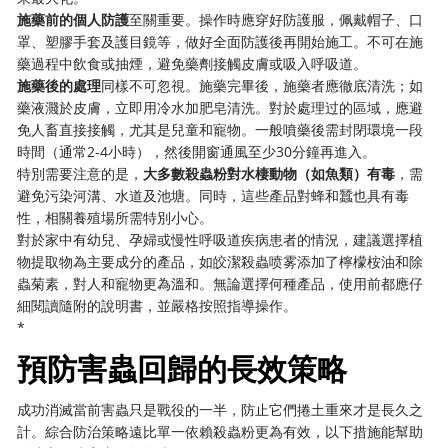
​施藥前的個人防護​
​至關重要。操作時應穿好防護服，佩戴帽子、口
罩、塑膠手套及護目鏡等，做好全面防護後再開始施工。不可在施
藥過程中飲食或抽煙，避免藥劑接觸皮膚或吸入呼吸道。
​施藥後的處理​
​同樣不可忽視。施藥完畢後，施藥者應徹底清洗；如
藥液濺於皮膚，立即用冷水加肥皂清洗。對於處理过的區域，應避
免人畜直接接觸，尤其是兒童和寵物。一般噴藥後需封閉環境一段
時間（通常2-4小時），然後開窗通風至少30分鐘再進入。
特別需要注意的是，​
​大多數殺蟲粉對水棲動物（如魚類）有毒​
​，需
避免污染河溝、水道及池塘。同時，這些產品對蜂和蠶也具有毒
性，相關養殖場所需特別小心。
對於家中有幼兒、孕婦或慢性呼吸道疾病患者的情況，建議選擇植
物提取物為主要成分的產品，如皎潔殺蟲喷雾添加了檸檬桉油和除
蟲菊素，對人和寵物更為溫和。無論選擇何種產品，使用前都應仔
細閱讀隨附的說明書，並嚴格按照指導操作。
​*
預防害蟲回歸的長效策略
成功消滅當前害蟲只是戰役的一半，防止它們捲土重來才是長久之
計。綜合防治策略遠比單一依賴殺蟲粉更為有效，以下措施能幫助