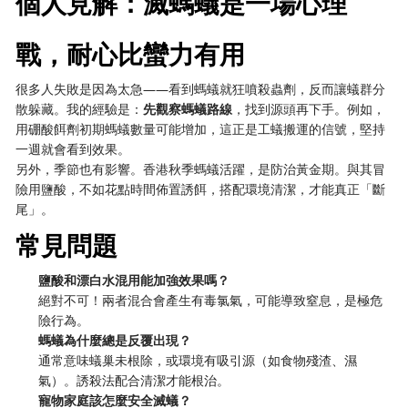
個人見解：滅螞蟻是一場心理
戰，耐心比蠻力有用
很多人失敗是因為太急——看到螞蟻就狂噴殺蟲劑，反而讓蟻群分
散躲藏。我的經驗是：​
​先觀察螞蟻路線​
​，找到源頭再下手。例如，
用硼酸餌劑初期螞蟻數量可能增加，這正是工蟻搬運的信號，堅持
一週就會看到效果。
另外，季節也有影響。香港秋季螞蟻活躍，是防治黃金期。與其冒
險用鹽酸，不如花點時間佈置誘餌，搭配環境清潔，才能真正「斷
尾」。
常見問題
​鹽酸和漂白水混用能加強效果嗎？​
絕對不可！兩者混合會產生有毒氯氣，可能導致窒息，是極危
險行為。
​螞蟻為什麼總是反覆出現？​
通常意味蟻巢未根除，或環境有吸引源（如食物殘渣、濕
氣）。誘殺法配合清潔才能根治。
​寵物家庭該怎麼安全滅蟻？​