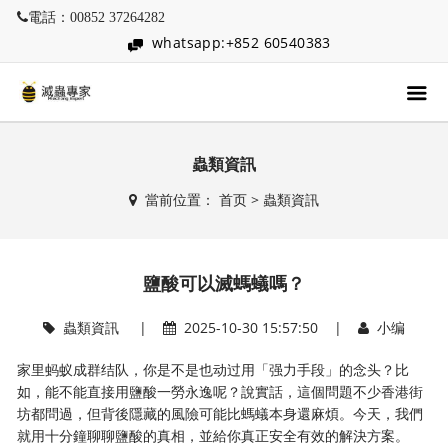
電話：00852 37264282
whatsapp:+852 60540383
蟲類資訊
當前位置：
首页
>
蟲類資訊
鹽酸可以滅螞蟻嗎？
蟲類資訊
|
2025-10-30 15:57:50 |
小编
家里蚂蚁成群结队，你是不是也动过用「强力手段」的念头？比
如，能不能直接用鹽酸一勞永逸呢？說實話，這個問題不少香港街
坊都問過，但背後隱藏的風險可能比螞蟻本身還麻煩。今天，我們
就用十分鐘聊聊鹽酸的真相，並給你真正安全有效的解決方案。