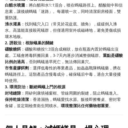
​白醋水噴灑​
​：將白醋和水1:1混合，噴在螞蟻路徑上。醋酸能中和信
息素，讓後續螞蟻「迷路」。每週噴一次，同時清潔廚房檯面，雙
重防護。
​沸水灌巢​
​：找到蟻穴入口（常見於花盆底、牆角），緩緩倒入沸
水。高溫能直接殺死蟻群，但僅適用室外或磁磚地，避免燙傷或損
壞木地板。
​2. 誘殺法：根除蟻巢的關鍵​
​硼酸糖餌​
​：硼酸和糖按1:3混合成糊狀，放在瓶蓋內置於螞蟻出沒
處。工蟻會將毒餌搬回巢，3-7天內逐步消滅整個蟻群。​
​重點是硼酸
比例勿過高​
​，否則螞蟻過早死亡，無法傳回巢穴。
​市售凝膠餌劑​
​：選擇低毒性的專業產品，如蟲蟲戰隊螞蟻藥，擠在
螞蟻路徑上。這類產品含慢毒成分，確保蟻后中毒，適合大量侵擾
時使用。
​3. 環境防治：斷絕螞蟻上門的根源​
​封堵縫隙​
​：用矽利康填補窗框、管線周圍的裂縫，阻止螞蟻進入。
​保持乾燥清潔​
​：香港濕熱，螞蟻愛找水源。飯後即擦餐桌、密封零
食罐，並定期檢查衛生間積水。​
​環境整潔比任何藥物都重要​
​。