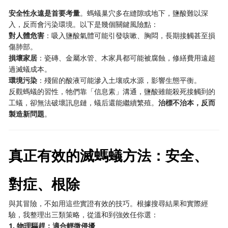
​安全性永遠是首要考量​
​。螞蟻巢穴多在縫隙或地下，鹽酸難以深
入，反而會污染環境。以下是幾個關鍵風險點：
​對人體危害​
​：吸入鹽酸氣體可能引發咳嗽、胸悶，長期接觸甚至損
傷肺部。
​損壞家居​
​：瓷磚、金屬水管、木家具都可能被腐蝕，修繕費用遠超
過滅蟻成本。
​環境污染​
​：殘留的酸液可能滲入土壤或水源，影響生態平衡。
反觀螞蟻的習性，牠們靠「信息素」溝通，鹽酸雖能殺死接觸到的
工蟻，卻無法破壞訊息鏈，蟻后還能繼續繁殖。​
​治標不治本，反而
製造新問題​
​。
真正有效的滅螞蟻方法：安全、
對症、根除
與其冒險，不如用這些實證有效的技巧。根據搜尋結果和實際經
驗，我整理出三類策略，從溫和到強效任你選：
​1. 物理驅趕：適合輕微侵擾​