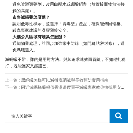
避免噴灑類藥劑，改用白醋水或硼酸餌劑（放置於寵物無法接
觸的高處）。
​市售滅蟻藥怎麼選？​
認明低毒性標示，並選擇「胃毒型」產品，確保能傳回蟻巢。
殺蟲專家建議的凝膠類較安全。
​大樓公共區域有蟻巢怎麼辦？​
通知物業處理，並同步加強家中防線（如門縫貼密封條），避
免螞蟻遷入。
滅螞蟻不難，難的是用對方法。與其追求速效而冒險，不如穩扎穩
打，既能護家又能護己。
上一篇 : 黑螞蟻怎樣可以滅徹底消滅與長效預防實用指南
下一篇 : 附近滅螞蟻藥報價香港邊度買平滅蟻專家教你揀抵用安全牌子