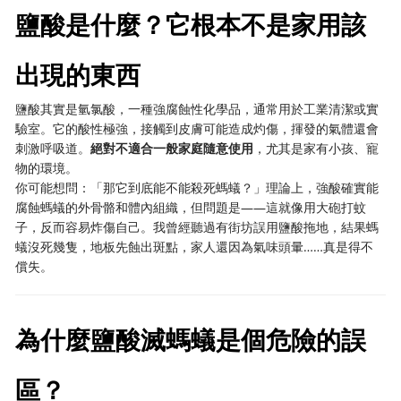
鹽酸是什麼？它根本不是家用該
出現的東西
鹽酸其實是氫氯酸，一種強腐蝕性化學品，通常用於工業清潔或實
驗室。它的酸性極強，接觸到皮膚可能造成灼傷，揮發的氣體還會
刺激呼吸道。​
​絕對不適合一般家庭隨意使用​
​，尤其是家有小孩、寵
物的環境。
你可能想問：「那它到底能不能殺死螞蟻？」理論上，強酸確實能
腐蝕螞蟻的外骨骼和體內組織，但問題是——這就像用大砲打蚊
子，反而容易炸傷自己。我曾經聽過有街坊誤用鹽酸拖地，結果螞
蟻沒死幾隻，地板先蝕出斑點，家人還因為氣味頭暈……真是得不
償失。
為什麼鹽酸滅螞蟻是個危險的誤
區？