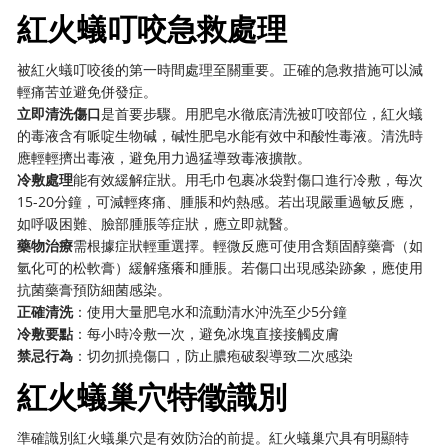
紅火蟻叮咬急救處理
被紅火蟻叮咬後的第一時間處理至關重要。正確的急救措施可以減
輕痛苦並避免併發症。
立即清洗傷口
是首要步驟。用肥皂水徹底清洗被叮咬部位，紅火蟻
的毒液含有哌啶生物碱，碱性肥皂水能有效中和酸性毒液。清洗時
應輕輕擠出毒液，避免用力過猛導致毒液擴散。
冷敷處理
能有效緩解症狀。用毛巾包裹冰袋對傷口進行冷敷，每次
15-20分鐘，可減輕疼痛、腫脹和灼熱感。若出現嚴重過敏反應，
如呼吸困難、臉部腫脹等症狀，應立即就醫。
藥物治療
需根據症狀輕重選擇。輕微反應可使用含類固醇藥膏（如
氫化可的松軟膏）緩解瘙癢和腫脹。若傷口出現感染跡象，應使用
抗菌藥膏預防細菌感染。
正確清洗
：使用大量肥皂水和流動清水沖洗至少5分鐘
冷敷要點
：每小時冷敷一次，避免冰塊直接接觸皮膚
禁忌行為
：切勿抓撓傷口，防止膿疱破裂導致二次感染
紅火蟻巢穴特徵識別
準確識別紅火蟻巢穴是有效防治的前提。紅火蟻巢穴具有明顯特