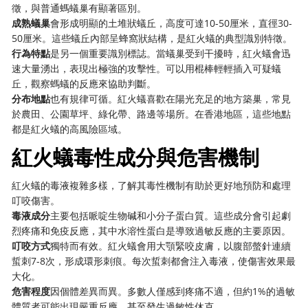
徵，與普通螞蟻巢有顯著區別。
成熟蟻巢
會形成明顯的土堆狀蟻丘，高度可達10-50厘米，直徑30-
50厘米。這些蟻丘內部呈蜂窩狀結構，是紅火蟻的典型識別特徵。
行為特點
是另一個重要識別標誌。當蟻巢受到干擾時，紅火蟻會迅
速大量湧出，表現出極強的攻擊性。可以用棍棒輕輕插入可疑蟻
丘，觀察螞蟻的反應來協助判斷。
分布地點
也有規律可循。紅火蟻喜歡在陽光充足的地方築巢，常見
於農田、公園草坪、綠化帶、路邊等場所。在香港地區，這些地點
都是紅火蟻的高風險區域。
紅火蟻毒性成分與危害機制
紅火蟻的毒液複雜多樣，了解其毒性機制有助於更好地預防和處理
叮咬傷害。
毒液成分
主要包括哌啶生物碱和小分子蛋白質。這些成分會引起劇
烈疼痛和免疫反應，其中水溶性蛋白是導致過敏反應的主要原因。
叮咬方式
獨特而有效。紅火蟻會用大顎緊咬皮膚，以腹部螫針連續
蜇刺7-8次，形成環形刺痕。每次蜇刺都會注入毒液，使傷害效果最
大化。
危害程度
因個體差異而異。多數人僅感到疼痛不適，但約1%的過敏
體質者可能出現嚴重反應，甚至發生過敏性休克。