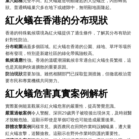
巢穴結構
完全不同。紅火蟻建造明顯隆起的大型蟻丘，內部蜂窩
狀。普通螞蟻巢穴多在地下或縫隙中，無明顯地面隆起。
紅火蟻在香港的分布現狀
香港的特殊氣候環境為紅火蟻提供了適生條件，了解其分布有助於
針對性防治。
分布範圍
涵蓋多個區域。紅火蟻在香港的公園、綠地、草坪等場所
都有發現，特別是新建社區的綠化帶風險較高。
氣候適應
性強。香港的溫暖潮濕氣候非常適合紅火蟻生長繁殖，這
也是其能夠快速擴散的重要原因。
防治現狀
需要加強。雖然相關部門已採取監測措施，但徹底根治需
要市民和專業機構共同努力。
紅火蟻危害真實案例解析
實際案例能直觀展示紅火蟻危害的嚴重性，提高警覺意識。
嚴重過敏案例
令人警醒。深圳29歲男子被咬後出現休克，及時就醫
才脫離危險。這顯示即使是單個叮咬也可能造成嚴重後果。
群體攻擊案例
同樣常見。廣西農民在田間作業時誤觸蟻巢，遭大量
紅火蟻攻擊，送醫搶救。這顯示在野外作業時防護的重要性。