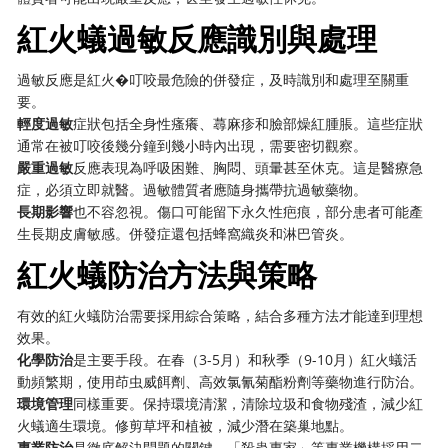
紅火蟻過敏反應識別與處理
過敏反應是紅火�叮咬最危險的併發症，及時識別和處理至關重
要。
輕度過敏
症狀包括全身性瘙癢、蕁麻疹和臉部燥紅腫脹。這些症狀
通常在被叮咬後幾分鐘到幾小時內出現，需要密切觀察。
嚴重過敏
反應表現為呼吸困難、胸悶、頭暈甚至休克。這是醫療急
症，必須立即就醫。過敏體質者應隨身攜帶抗過敏藥物。
長期影響
也不容忽視。傷口可能留下永久性疤痕，部分患者可能產
生長期皮膚敏感。併發症還包括蜂窩織炎和淋巴管炎。
紅火蟻防治方法與策略
有效的紅火蟻防治需要採用綜合策略，結合多種方法才能達到理想
效果。
化學防治
是主要手段。在春（3-5月）和秋季（9-10月）紅火蟻活
動頻繁期，使用茚虫威餌劑、高效氯氰菊酯粉劑等藥物進行防治。
環境管理
同樣重要。保持環境清潔，清除垃圾和食物殘渣，減少紅
火蟻適生環境。修剪草坪和植被，減少潛在築巢地點。
專業防治
是徹底解決問題的關鍵。「殺蟲專家」等專業機構採用二