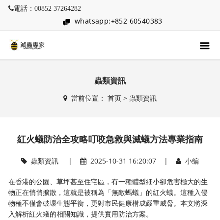
電話：00852 37264282
whatsapp:+852 60540383
蟲類資訊
當前位置：
首页
>
蟲類資訊
紅火蟻防治全攻略叮咬急救與滅蟻方法專業指南
蟲類資訊
|
2025-10-31 16:20:07 |
小编
在香港的公園、草坪甚至住宅區，有一種體型細小卻危害極大的生
物正在悄悄擴散，這就是被稱為「無敵螞蟻」的紅火蟻。這種入侵
物種不僅會破壞生態平衡，更對市民健康構成嚴重威脅。本文將深
入解析紅火蟻的相關知識，提供實用防治方案。