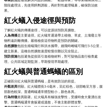
階段處理法，先使用餌劑誘殺，再針對性處理蟻巢，確保防治效
果。
紅火蟻入侵途徑與預防
了解紅火蟻的傳播途徑，可以從源頭預防其擴散。
人為傳播
是主要途徑。紅火蟻常通過帶土植物、草皮、土壤廢土等
物料遠距離傳播。嚴格檢疫這些物料是預防的關鍵。
自然擴散
包括生殖蟻飛行和洪水攜帶。婚飛時雌蟻可飛行3-5公里，
建立新巢。這種自然擴散速度較慢但難以完全阻止。
預防措施
包括避免從疫區引進植物材料，對可疑物品進行檢查處
理。公共區域定期監測，早期發現早期處理。
紅火蟻與普通螞蟻的區別
正確區分紅火蟻與普通螞蟻，是有效防治的前提。
外觀差異
明顯。紅火蟻體長3-6毫米，呈紅棕色，頭部略呈方形，腹
部顏色較深。普通螞蟻通常體型較小，顏色各異。
行為特徵
差異顯著。紅火蟻具有極強攻擊性，受擾時會大量湧出攻
擊。普通螞蟻通常會躲避或逃散，不會主動群體攻擊。