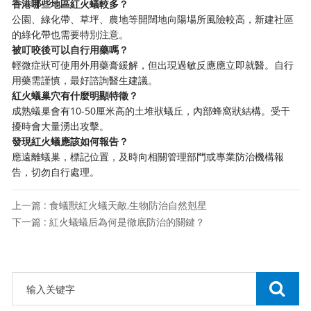
香港哪些地區紅火蟻較多？
公園、綠化帶、草坪、農地等開闊地向陽場所風險較高，新建社區
的綠化帶也需要特別注意。
被叮咬後可以自行用藥嗎？
輕微症狀可使用外用藥膏緩解，但出現過敏反應應立即就醫。自行
用藥需謹慎，最好諮詢醫生建議。
紅火蟻巢穴有什麼明顯特徵？
成熟蟻巢會有10-50厘米高的土堆狀蟻丘，內部蜂窩狀結構。受干
擾時會大量湧出攻擊。
發現紅火蟻應該如何報告？
應遠離蟻巢，標記位置，及時向相關管理部門或專業防治機構報
告，切勿自行處理。
上一篇 : 食蟻獸紅火蟻天敵,生物防治自然剋星
下一篇 : 紅火蟻蟻后為何是徹底防治的關鍵？