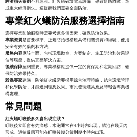
經濟損失案例
不容忽視。紅火蟻破壞電器設備，導致短路故障，造
成重大經濟損失。這提醒我們需要全面防治。
專業紅火蟻防治服務選擇指南
選擇專業防治服務時需要考慮多個因素，確保防治效果。
專業資質
是首要標準。正規防治機構應具備相關資質和經驗，使用
安全有效的藥劑和方法。
服務內容
應該全面。包括現場勘查、方案制定、施工防治和效果評
估等環節，提供完整解決方案。
後續保障
至關重要。專業機構應提供一定的質保期和定期回訪，確
保防治效果持久。
殺蟲專家
建議，防治紅火蟻需要採用綜合治理策略，結合環境管理
和化學防治，才能達到理想效果。市民發現蟻巢應及時報告專業機
構處理。
常見問題
紅火蟻叮咬後多久會出現症狀？
叮咬後立即會有灼痛感，水泡通常在4小時內出現，膿泡在幾天內
形成。過敏反應可能在叮咬後幾分鐘到幾小時內出現。