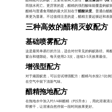
而脱水死亡。更厉害的是，醋精的强烈酸味能覆盖蚂蚁
醋精与普通食用醋的最大区别在于
醋酸浓度
。普通白醋醋
果更为显著。不过值得注意的是，醋精主要起驱赶和表
三种高效的醋精灭蚁配方
基础喷雾配方
这是最简单易行的方法，适合对付常见的蚂蚁路径。将
窗台和缝隙处。每天使用2-3次，连续3-5天效果最佳。
增强型配方
对于顽固蚁患，可以尝试增强配方：醋精与水按2:1比
在空气中留下清新气味。
醋精拖地配方
在拖地水中加入约1/4杯醋精（约5升水），用此溶液
即擦干，让溶液自然停留一段时间效果更好。