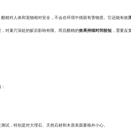
，醋精对人体和宠物相对安全，不会在环境中残留有害物质。它还能有效
蚁，对巢穴深处的蚁后影响有限。而且醋精的
效果持续时间较短
，需要反
项：
处测试，特别是对大理石、天然石材和木质表面要格外小心。