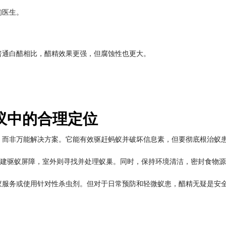
询医生。
普通白醋相比，醋精效果更强，但腐蚀性也更大。
：
蚁中的合理定位
，而非万能解决方案。它能有效驱赶蚂蚁并破坏信息素，但要彻底根治蚁
创建驱蚁屏障，室外则寻找并处理蚁巢。同时，保持环境清洁，密封食物
蚁服务或使用针对性杀虫剂。但对于日常预防和轻微蚁患，醋精无疑是安