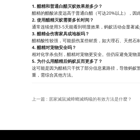
1. 醋精和普通白醋灭蚁效果差多少？
醋精的醋酸浓度远高于普通白醋（可达20%以上），因
2. 使用醋精灭蚁需要多长时间？
通常连续使用3-5天能看到明显效果，蚂蚁活动会显著
3. 醋精会伤害家具或地板吗？
醋精酸性较强，可能损伤某些材质，如大理石、天然石
4. 醋精对宠物安全吗？
相对化学杀虫剂，醋精对宠物更安全。但仍应避免宠物
5. 为什么用醋精后蚂蚁反而更多了？
这可能是因为醋精只干扰了部分信息素路径，导致蚂蚁
重，需综合其他方法。
上一篇 : 居家滅鼠滅蟑螂滅螞蟻的有效方法是什麼？