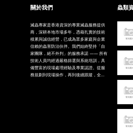
關於我們
蟲類
滅蟲專家是香港資深的專業滅蟲服務提供
商，深耕本地市場多年，憑藉扎實的技術
積累與誠信經營，已成為眾多家庭與企業
信賴的蟲害防治伙伴。我們始終堅持「自
家團隊，絕不外判」的服務承諾 —— 所有
技術人員均經過嚴格篩選與系統培訓，具
備豐富的現場處理經驗及專業認證。從服
務規劃到現場操作，再到後續跟蹤，全...