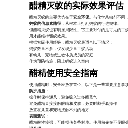
醋精灭蚁的实际效果评估
醋精灭蚁的主要优势在于
安全环保
。与化学杀虫剂不同
蚂蚁的信息素路径
，从根本上打乱蚂蚁的行进规律。
但醋精灭蚁也有明显局限性。它主要对付的是可见的工
用才能维持驱蚁效果。
根据实际使用经验，醋精灭蚁最适合以下情况：
蚂蚁数量不多，仅发现少量工蚁活动
有幼儿、宠物或过敏体质成员的家庭
作为预防措施，阻止蚂蚁进入室内
醋精使用安全指南
使用醋精时，安全应放在首位。以下是一些重要注意事
防护措施
：
操作时保持通风，避免吸入过多醋蒸气
避免醋精直接接触眼睛和皮肤，必要时戴手套操作
放置在儿童和宠物接触不到的地方
表面测试
：
醋精酸性较强，可能损伤某些材质。使用前先在不显眼