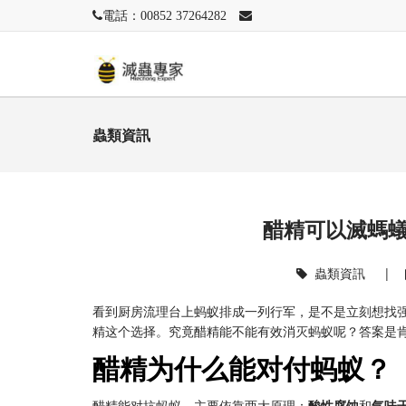
電話：00852 37264282
蟲類資訊
醋精可以滅螞
蟲類資訊
|
看到厨房流理台上蚂蚁排成一列行军，是不是立刻想找
精这个选择。究竟醋精能不能有效消灭蚂蚁呢？答案是
醋精为什么能对付蚂蚁？
醋精能对抗蚂蚁，主要依靠两大原理：
酸性腐蚀
和
气味