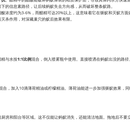
留下的信息素路径，让后续蚂蚁失去方向感，从而破坏整条蚁路。
酸浓度约为3-6%，而醋精可达20%以上，这意味着它在驱蚁和灭蚁方面
面灭杀作用，对深藏巢穴的蚁后效果有限。
醋精与水按
1:1比例
混合，倒入喷雾瓶中使用。直接喷洒在蚂蚁出没的路径
例混合，加入10滴薄荷精油或柠檬精油。薄荷油能进一步加强驱蚁效果，同
清洁厨房和阳台等区域。这不仅能让蚂蚁消失，还能清洁地面。拖地后不要