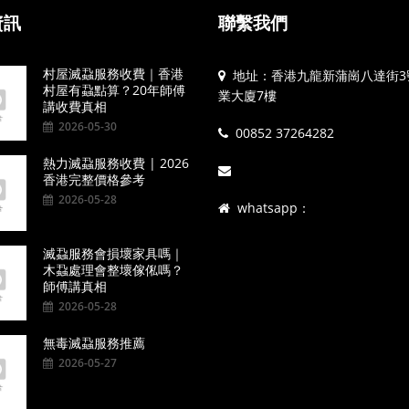
資訊
聯繫我們
村屋滅蝨服務收費｜香港
地址：香港九龍新蒲崗八達街3
村屋有蝨點算？20年師傅
業大廈7樓
講收費真相
2026-05-30
00852 37264282
熱力滅蝨服務收費 | 2026
香港完整價格參考
2026-05-28
whatsapp：
滅蝨服務會損壞家具嗎｜
木蝨處理會整壞傢俬嗎？
師傅講真相
2026-05-28
無毒滅蝨服務推薦
2026-05-27