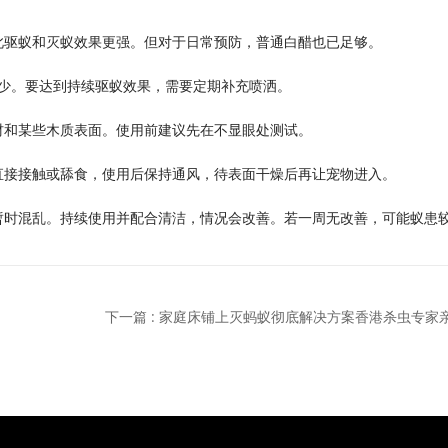
此驱蚁和灭蚁效果更强。但对于日常预防，普通白醋也已足够。
减少。要达到持续驱蚁效果，需要定期补充喷洒。
材和某些木质表面。使用前建议先在不显眼处测试。
直接接触或舔食，使用后保持通风，待表面干燥后再让宠物进入。
暂时混乱。持续使用并配合清洁，情况会改善。若一周无改善，可能蚁患
下一篇 : 家庭床铺上灭蚂蚁彻底解决方案香港杀虫专家