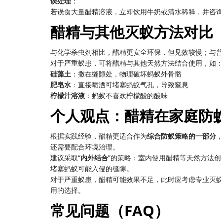
误处理
：
若误食大量醋精溶液，立即饮用牛奶或清水稀释，并咨
醋精与其他灭蚁方法对比
与化学杀虫剂相比，醋精更安全环保，但见效较慢；与
对于严重蚁患，可将醋精与其他天然方法结合使用，如
硅藻土
：撒在缝隙处，物理破坏蚂蚁外骨骼
肥皂水
：直接喷洒可堵塞蚂蚁气孔，导致窒息
柠檬汁溶液
：蚂蚁不喜欢柠檬酸的酸味
个人观点：醋精在家庭防
根据实践经验，醋精更适合作为
综合防蚁策略的一部分
还需要配合环境治理。
建议采取“
内外结合
”的策略：室内使用醋精等天然方法
堵塞蚂蚁可能入侵的缝隙。
对于严重蚁患，醋精可能效果不足，此时应考虑专业灭
用的选择。
常见问题（FAQ）