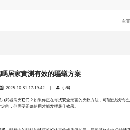
主頁
蟻嗎居家實測有效的驅蟻方案
2025-10-31 17:19:42 |
小编
强力武器消灭它们？如果你正在寻找安全无害的灭蚁方法，可能已经听说
肯定的，但需要正确使用才能发挥最佳效果。
干扰
。醋精中的醋酸能破坏蚂蚁体表的蜡质保护层，导致其体内水分快速