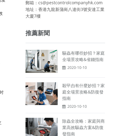
郵箱：cs@pestcontrolcompanyhk.com
地址：香港九龍新蒲崗八達街3號安達工業
效
大廈7樓
推薦新聞
驅蟲有哪些妙招？家庭
全場景攻略&省錢指南
、
2020-10-10
殺曱甴有什麼妙招？家
庭全場景攻略&防復發
时
指南
2020-10-10
除蟲全攻略：家庭與商
立
業高效驅蟲方案&防復
發指南