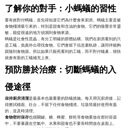
了解你的對手：小螞蟻的習性
要有效對付螞蟻，首先得知道它們為什麼會來廚房。螞蟻主要是被
食物殘渣吸引來的，特別是甜食和含油的食物。它們的嗅覺非常靈
敏，能從很遠的地方偵測到食物來源。
螞蟻是社會性昆蟲，有分工明確的群體結構。我們在廚房看到的只
是工蟻，負責外出尋找食物。它們會留下信息素軌跡，讓同伴能夠
跟隨到食物源。所以如果只殺死看到的工蟻，而不對付蟻巢，很快
就會有新的工蟻補充上來。
預防勝於治療：切斷螞蟻的入
侵途徑
保持廚房清潔
是最基本也最重要的防蟻措施。每天用完廚房後，記
得擦拭檯面、灶台，不留下任何食物殘渣。垃圾筒最好使用有蓋
的，並及時清理。
食物密封保存
也很關鍵。糖、蜂蜜、餅乾等食物要放在密封容器
中，不要暴露在空氣中。水果和甜食也不要長時間放在桌面上。