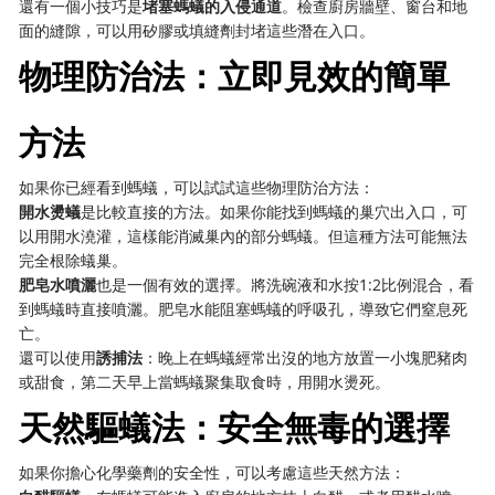
還有一個小技巧是
堵塞螞蟻的入侵通道
。檢查廚房牆壁、窗台和地
面的縫隙，可以用矽膠或填縫劑封堵這些潛在入口。
物理防治法：立即見效的簡單
方法
如果你已經看到螞蟻，可以試試這些物理防治方法：
開水燙蟻
是比較直接的方法。如果你能找到螞蟻的巢穴出入口，可
以用開水澆灌，這樣能消滅巢內的部分螞蟻。但這種方法可能無法
完全根除蟻巢。
肥皂水噴灑
也是一個有效的選擇。將洗碗液和水按1:2比例混合，看
到螞蟻時直接噴灑。肥皂水能阻塞螞蟻的呼吸孔，導致它們窒息死
亡。
還可以使用
誘捕法
：晚上在螞蟻經常出沒的地方放置一小塊肥豬肉
或甜食，第二天早上當螞蟻聚集取食時，用開水燙死。
天然驅蟻法：安全無毒的選擇
如果你擔心化學藥劑的安全性，可以考慮這些天然方法：