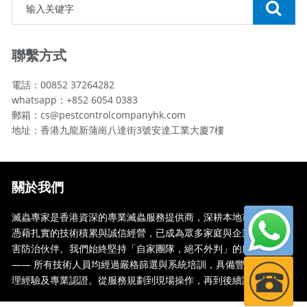
聯繫方式
電話：00852 37264282
whatsapp：+852 6054 0383
郵箱：cs@pestcontrolcompanyhk.com
地址：香港九龍新蒲崗八達街3號安達工業大廈7樓
關於我們
滅蟲專家是香港資深的專業滅蟲服務提供商，深耕本地市場多年，
憑藉扎實的技術積累與誠信經營，已成為眾多家庭與企業信賴的蟲
害防治伙伴。我們始終堅持「自家團隊，絕不外判」的服務承諾
—— 所有技術人員均經過嚴格篩選與系統培訓，具備豐富的現場處
理經驗及專業認證。從服務規劃到現場操作，再到後續跟蹤，全...