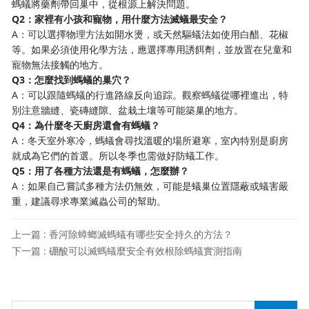
螞蟻將藥劑帶回巢中，從根源上解決問題。
Q2：家裡有小孩和寵物，用什麼方法滅蟻最安全？
A：可以選擇物理方法如開水燙，或天然驅蟻法如使用白醋、花椒
等。如果必須使用化學方法，應選擇專用誘餌劑，並放置在兒童和
寵物無法接觸的地方。
Q3：怎麼找到螞蟻的巢穴？
A：可以跟隨螞蟻的行進路線反向追踪。觀察螞蟻從哪裡進出，特
別注意牆縫、瓷磚縫隙、盆栽土壤等可能築巢的地方。
Q4：為什麼冬天廚房還會有螞蟻？
A：冬天室外寒冷，螞蟻會尋找溫暖的場所避寒，室內特別是廚房
就成為它們的首選。所以冬季也需做好防蟻工作。
Q5：用了各種方法還是有螞蟻，怎麼辦？
A：如果自己嘗試多種方法仍無效，可能是蟻巢位置隱蔽或蟻害嚴
重，建議尋求專業滅蟲公司的幫助。
上一篇 : 香河除蟑螂滅螞蟻有哪些安全持久的方法？
下一篇 : 硼酸可以滅螞蟻麼安全有效根除螞蟻實測指南