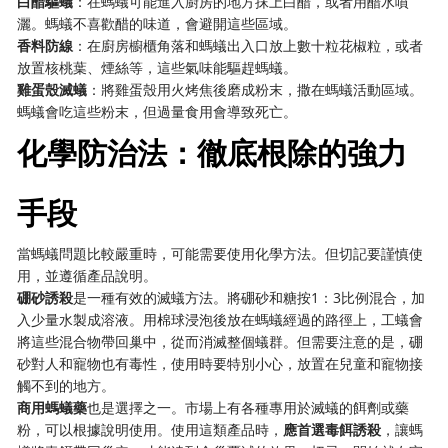
白醋驅蟻
：在螞蟻可能進入廚房的地方抹上白醋，或者用醋水噴
灑。螞蟻不喜歡醋的味道，會避開這些區域。
香料防線
：在廚房櫥櫃角落和螞蟻出入口放上數十粒花椒粒，或者
放置核桃葉、煙絲等，這些氣味能驅趕螞蟻。
雞蛋殼滅蟻
：將雞蛋殼用火烤焦後磨成粉末，撒在螞蟻活動區域。
螞蟻會吃這些粉末，但過量食用會導致死亡。
化學防治法：徹底根除的強力
手段
當螞蟻問題比較嚴重時，可能需要使用化學方法。但切記要謹慎使
用，並遵循產品說明。
硼砂誘殺
是一種有效的滅蟻方法。將硼砂和糖按1：3比例混合，加
入少量水製成溶液。用棉球浸泡後放在螞蟻經過的路徑上，工蟻會
將這些混合物帶回巢中，從而消滅整個蟻群。但需要注意的是，硼
砂對人和寵物也有毒性，使用時要特別小心，放置在兒童和寵物接
觸不到的地方。
商用螞蟻藥
也是選擇之一。市場上有各種專用於滅蟻的餌劑或藥
粉，可以根據說明使用。使用這類產品時，
應首選毒餌誘殺
，讓螞