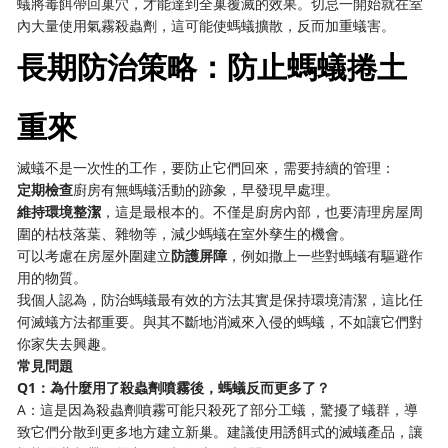
蟻將毒餌帶回巢穴，才能達到全巢覆滅的效果。切忌一開始就在室
內大量使用氣霧殺蟲劑，這可能使螞蟻擴散，反而加重蟻害。
長期防治策略：防止螞蟻捲土
重來
滅蟻不是一次性的工作，要防止它們回來，需要持續的管理：
定期檢查
廚房有無螞蟻活動的跡象，早發現早處理。
維持環境整潔
，這是最根本的。不僅是廚房內部，也要清理房屋周
圍的枯枝落葉、雜物等，減少螞蟻在室外孳生的機會。
可以考慮在房屋外圍建立
防護屏障
，例如撒上一些對螞蟻有驅避作
用的物質。
我個人認為，防治螞蟻最有效的方法其實是保持環境清潔，這比任
何滅蟻方法都重要。與其不斷地消滅來入侵的螞蟻，不如讓它們對
你家失去興趣。
常見問題
Q1：為什麼用了殺蟲劑噴霧後，螞蟻反而更多了？
A：這是因為殺蟲劑噴霧可能只殺死了部分工蟻，驚擾了蟻群，導
致它們分散到更多地方建立新巢。建議使用誘餌式的滅蟻產品，讓