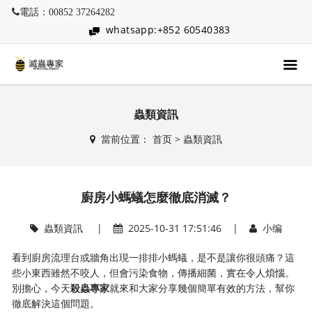
電話：00852 37264282
whatsapp:+852 60540383
蟲類資訊
當前位置：
首页
>
蟲類資訊
廚房小螞蟻怎麼徹底消滅？
蟲類資訊
|
2025-10-31 17:51:46 |
小编
看到廚房流理台或牆角出現一排排小螞蟻，是不是讓你很頭痛？這
些小東西雖然不咬人，但會污染食物，傳播細菌，實在令人煩惱。
別擔心，今天
殺蟲專家
就來和大家分享幾個簡單有效的方法，幫你
徹底解決這個問題。