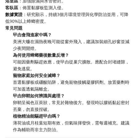
浴室區
：加強除濕與水管密封。
客臥區
：佈置黏膠板監測入侵。
數據實證
：研究顯示，持續3個月環境管理與化學防治並用，可降
低90%以上蟑螂密度。
常見問題
曱甴會飛進家中嗎？
美洲大蠊在濕熱夜晚可能從窗外飛入，建議加裝細孔紗窗並減
少夜間開燈。
為何使用蟑螂藥後數量反增？
可能因藥劑驅趕效應，使曱甴從巢穴擴散。應配合封堵縫隙，
避免逃竄。
寵物家庭如何安全滅蟑？
首選黏膠板或硼酸陷阱，避免寵物接觸凝膠餌劑。放置藥劑時
可加蓋透氣隔離盒。
曱甴卵鞘如何辨識與處理？
卵鞘呈褐色豆莢狀，常見於雜物後方。發現時以膠紙黏起密封
丟棄，勿直接捏破。
植物精油能驅趕曱甴嗎？
薄荷油或月桂葉短期有效，但氣味揮發快，需每週補充。建議
作為輔助而非主力防治。