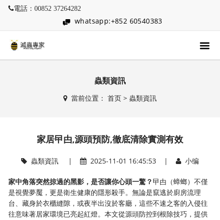
電話：00852 37264282
whatsapp:+852 60540383
蟲類資訊
當前位置：
首页
>
蟲類資訊
家居曱甴,源頭預防,徹底清除實測有效
蟲類資訊
|
2025-11-01 16:45:53 |
小编
家中角落突然掠過的黑影，是否讓你心頭一驚？
曱甴（蟑螂）不僅
是視覺夢魘，更是衛生健康的隱形殺手。無論是竄逃於廚房流理
台、藏身於衣櫃縫隙，或夜半出沒於客廳，這些不速之客的入侵往
往意味著居家環境已亮起紅燈。本文從源頭防控到根除技巧，提供