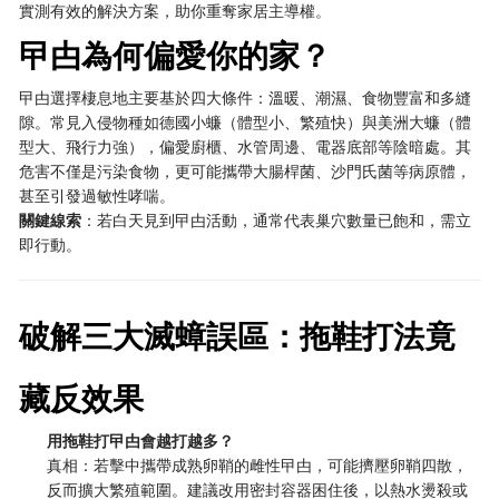
實測有效的解決方案，助你重奪家居主導權。
曱甴為何偏愛你的家？
曱甴選擇棲息地主要基於四大條件：溫暖、潮濕、食物豐富和多縫
隙。常見入侵物種如德國小蠊（體型小、繁殖快）與美洲大蠊（體
型大、飛行力強），偏愛廚櫃、水管周邊、電器底部等陰暗處。其
危害不僅是污染食物，更可能攜帶大腸桿菌、沙門氏菌等病原體，
甚至引發過敏性哮喘。
關鍵線索
：若白天見到曱甴活動，通常代表巢穴數量已飽和，需立
即行動。
破解三大滅蟑誤區：拖鞋打法竟
藏反效果
用拖鞋打曱甴會越打越多？
真相：若擊中攜帶成熟卵鞘的雌性曱甴，可能擠壓卵鞘四散，
反而擴大繁殖範圍。建議改用密封容器困住後，以熱水燙殺或