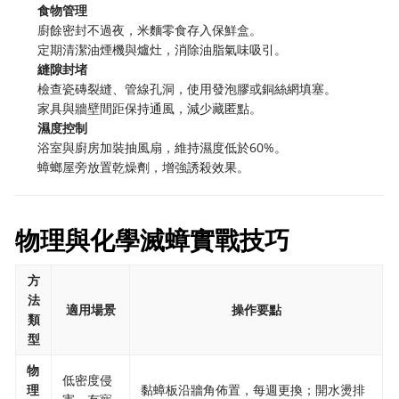
食物管理
廚餘密封不過夜，米麵零食存入保鮮盒。
定期清潔油煙機與爐灶，消除油脂氣味吸引。
縫隙封堵
檢查瓷磚裂縫、管線孔洞，使用發泡膠或銅絲網填塞。
家具與牆壁間距保持通風，減少藏匿點。
濕度控制
浴室與廚房加裝抽風扇，維持濕度低於60%。
蟑螂屋旁放置乾燥劑，增強誘殺效果。
物理與化學滅蟑實戰技巧
方
法
適用場景
操作要點
類
型
物
低密度侵
理
黏蟑板沿牆角佈置，每週更換；開水燙排