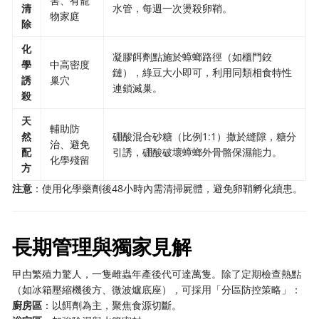
害、有寵
清
水管，每週一次燙殺卵鞘。
物家庭
除
化
凝膠餌劑點施於蟑螂路徑（如櫃門鉸
學
中高密度
鏈），綠豆大小即可，利用同類相食特性
誘
巢穴
連鎖滅巢。
殺
天
輔助防
然
硼酸混合砂糖（比例1:1）撒於縫隙，糖分
治、避免
配
引誘，硼酸破壞蟑螂外骨骼保濕能力。
化學殘留
方
注意
：使用化學藥劑後48小時內需清掃屍體，避免卵鞘孵化續患。
長期管理與獨家見解
曱甴繁殖力驚人，一隻雌蟲年產後代可達萬隻。除了定期檢查熱點
（如冰箱壓縮機後方、微波爐底座），可採用「分區防控策略」：
廚房區
：以餌劑為主，聚焦食源切斷。