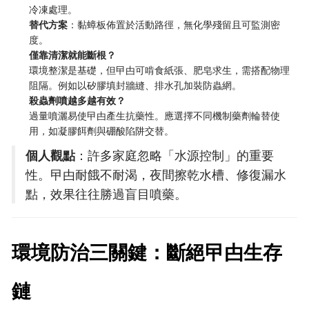
冷凍處理。
替代方案
：黏蟑板佈置於活動路徑，無化學殘留且可監測密
度。
僅靠清潔就能斷根？
環境整潔是基礎，但曱甴可啃食紙張、肥皂求生，需搭配物理
阻隔。例如以矽膠填封牆縫、排水孔加裝防蟲網。
殺蟲劑噴越多越有效？
過量噴灑易使曱甴產生抗藥性。應選擇不同機制藥劑輪替使
用，如凝膠餌劑與硼酸陷阱交替。
個人觀點
：許多家庭忽略「水源控制」的重要
性。曱甴耐餓不耐渴，夜間擦乾水槽、修復漏水
點，效果往往勝過盲目噴藥。
環境防治三關鍵：斷絕曱甴生存
鏈