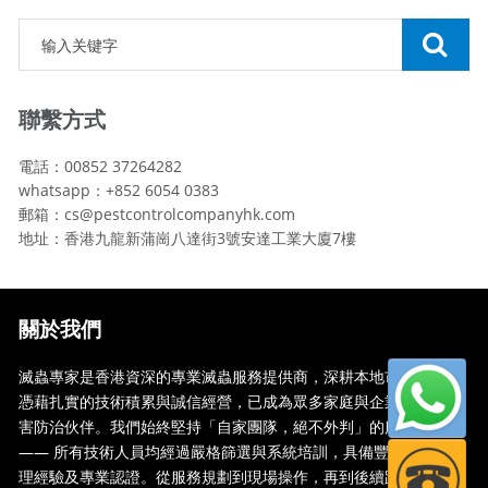
聯繫方式
電話：00852 37264282
whatsapp：+852 6054 0383
郵箱：cs@pestcontrolcompanyhk.com
地址：香港九龍新蒲崗八達街3號安達工業大廈7樓
關於我們
滅蟲專家是香港資深的專業滅蟲服務提供商，深耕本地市場多年，
憑藉扎實的技術積累與誠信經營，已成為眾多家庭與企業信賴的蟲
害防治伙伴。我們始終堅持「自家團隊，絕不外判」的服務承諾
—— 所有技術人員均經過嚴格篩選與系統培訓，具備豐富的現場處
理經驗及專業認證。從服務規劃到現場操作，再到後續跟蹤，全...