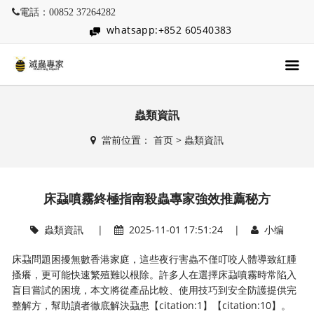
電話：00852 37264282
whatsapp:+852 60540383
蟲類資訊
當前位置：
首页
>
蟲類資訊
床蝨噴霧終極指南殺蟲專家強效推薦秘方
蟲類資訊
|
2025-11-01 17:51:24 |
小编
床蝨問題困擾無數香港家庭，這些夜行害蟲不僅叮咬人體導致紅腫
搔癢，更可能快速繁殖難以根除。許多人在選擇床蝨噴霧時常陷入
盲目嘗試的困境，本文將從產品比較、使用技巧到安全防護提供完
整解方，幫助讀者徹底解決蝨患【citation:1】【citation:10】。