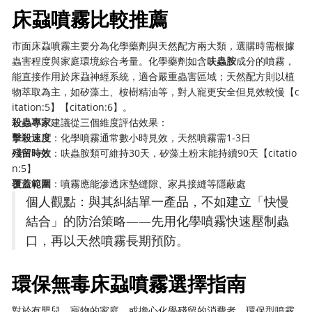
床蝨噴霧比較推薦
市面床蝨噴霧主要分為化學藥劑與天然配方兩大類，選購時需根據
蟲害程度與家庭環境綜合考量。化學藥劑如含
呋蟲胺
成分的噴霧，
能直接作用於床蝨神經系統，適合嚴重蟲害區域；天然配方則以植
物萃取為主，如矽藻土、桉樹精油等，對人寵更安全但見效較慢【c
itation:5】【citation:6】。
殺蟲專家
建議從三個維度評估效果：
擊殺速度
：化學噴霧通常數小時見效，天然噴霧需1-3日
殘留時效
：呋蟲胺類可維持30天，矽藻土粉末能持續90天【citatio
n:5】
覆蓋範圍
：噴霧應能滲透床墊縫隙、家具接縫等隱蔽處
個人觀點：與其糾結單一產品，不如建立「快慢
結合」的防治策略——先用化學噴霧快速壓制蟲
口，再以天然噴霧長期預防。
環保無毒床蝨噴霧選擇指南
對於有嬰兒、寵物的家庭，或擔心化學殘留的消費者，環保型噴霧