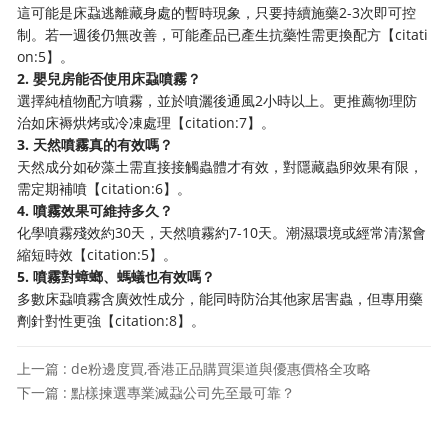
這可能是床蝨逃離藏身處的暫時現象，只要持續施藥2-3次即可控
制。若一週後仍無改善，可能產品已產生抗藥性需更換配方【citati
on:5】。
2. 嬰兒房能否使用床蝨噴霧？
選擇純植物配方噴霧，並於噴灑後通風2小時以上。更推薦物理防
治如床褥烘烤或冷凍處理【citation:7】。
3. 天然噴霧真的有效嗎？
天然成分如矽藻土需直接接觸蟲體才有效，對隱藏蟲卵效果有限，
需定期補噴【citation:6】。
4. 噴霧效果可維持多久？
化學噴霧殘效約30天，天然噴霧約7-10天。潮濕環境或經常清潔會
縮短時效【citation:5】。
5. 噴霧對蟑螂、螞蟻也有效嗎？
多數床蝨噴霧含廣效性成分，能同時防治其他家居害蟲，但專用藥
劑針對性更強【citation:8】。
上一篇 : de粉邊度買,香港正品購買渠道與優惠價格全攻略
下一篇 : 點樣揀選專業滅蝨公司先至最可靠？