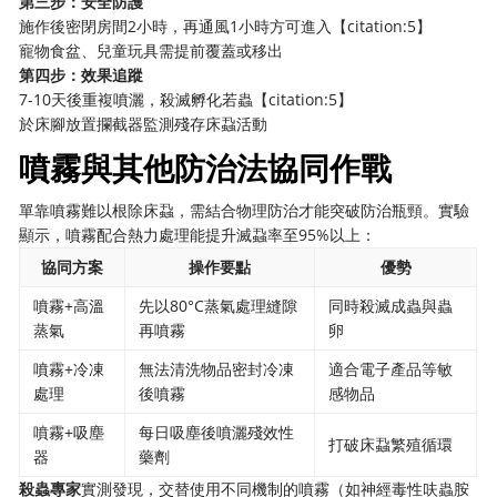
第三步：安全防護
施作後密閉房間2小時，再通風1小時方可進入【citation:5】
寵物食盆、兒童玩具需提前覆蓋或移出
第四步：效果追蹤
7-10天後重複噴灑，殺滅孵化若蟲【citation:5】
於床腳放置攔截器監測殘存床蝨活動
噴霧與其他防治法協同作戰
單靠噴霧難以根除床蝨，需結合物理防治才能突破防治瓶頸。實驗
顯示，噴霧配合熱力處理能提升滅蝨率至95%以上：
協同方案
操作要點
優勢
噴霧+高溫
先以80°C蒸氣處理縫隙
同時殺滅成蟲與蟲
蒸氣
再噴霧
卵
噴霧+冷凍
無法清洗物品密封冷凍
適合電子產品等敏
處理
後噴霧
感物品
噴霧+吸塵
每日吸塵後噴灑殘效性
打破床蝨繁殖循環
器
藥劑
殺蟲專家
實測發現，交替使用不同機制的噴霧（如神經毒性呋蟲胺