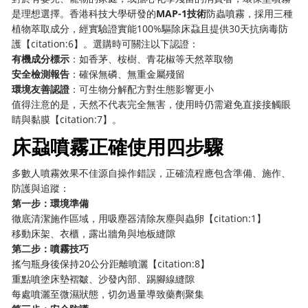
是理想選擇。香港科技大學研發的
MAP-1技術
防蟲噴霧，採用三種
植物萃取成分，經實驗證實能100%驅除床蝨且提供30天抗病毒防
護【citation:6】。選購時可關注以下認證：
有機成分標示
：如香茅、桉樹、青花椒等天然萃取物
安全檢測報告
：確保無磷、無重金屬殘留
環境友善認證
：可生物分解配方對生態影響更小
值得注意的是，天然不代表完全無害，使用時仍需避免直接接觸眼
睛與黏膜【citation:7】。
床蝨噴霧正確使用四步驟
多數人噴霧效果不佳源自操作錯誤，正確流程應包含準備、施作、
防護與追蹤：
第一步：環境準備
徹底清潔施作區域，用吸塵器清除灰塵與蟲卵【citation:1】
移動床架、衣櫃，露出牆角與地板縫隙
第二步：噴霧技巧
搖勻瓶身後保持20公分距離噴灑【citation:8】
重點噴塗床墊褶皺、沙發內部、踢腳線縫隙
每處噴灑至微濕狀態，切勿過量導致藥劑聚集