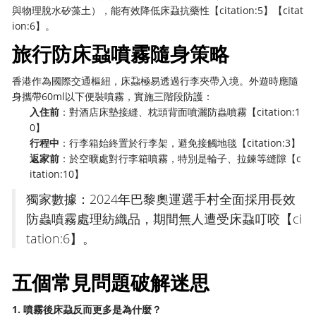
與物理脫水矽藻土），能有效降低床蝨抗藥性【citation:5】【citat
ion:6】。
旅行防床蝨噴霧隨身策略
香港作為國際交通樞紐，床蝨極易透過行李夾帶入境。外遊時應隨
身攜帶60ml以下便裝噴霧，實施三階段防護：
入住前
：對酒店床墊接縫、枕頭背面噴灑防蟲噴霧【citation:1
0】
行程中
：行李箱始終置於行李架，避免接觸地毯【citation:3】
返家前
：於空曠處對行李箱噴霧，特別是輪子、拉鍊等縫隙【c
itation:10】
獨家數據：2024年巴黎奧運選手村全面採用長效
防蟲噴霧處理紡織品，期間無人遭受床蝨叮咬【ci
tation:6】。
五個常見問題破解迷思
1. 噴霧後床蝨反而更多是為什麼？