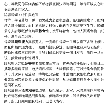
心，等我同你詳細講解下點樣徹底解決蟑螂問題，等你可以安心咁
保護屋企同家人。
認識蟑螂：特性與危害
蟑螂，學名蜚蠊，係一種繁殖力超強嘅害蟲。佢哋身體扁平，能夠
鑽入細小縫隙，而且適應能力極強，能夠在各種環境下生存。蟑螂
最令人討厭嘅係佢哋嘅​
​雜食性​
​，幾乎咩都食，包括人類嘅食物、紙
張、皮革甚至頭髮。
蟑螂嘅​
​繁殖能力​
​真係驚人。一隻雌性蟑螂一生可以產下多達-粒卵，
而且卵鞘保護力強，一般藥劑難以穿透。佢哋嘅生命周期包括卵、
若蟲同成蟲三個階段，從卵到成蟲只需要一個月左右，所以一旦出
現，數量就會快速增長。
蟑螂對人類嘅​
​危害​
​主要體現在三方面：首先係傳播疾病，佢哋身上
攜帶多種病原體，包括痢疾桿菌、大腸桿菌等，可以污染食物同餐
具；其次係引發過敏，蟑螂嘅分泌物、排泄物同脫落嘅皮屑可能引
發氣喘同過敏反應；最後係心理影響，見到蟑螂爬行會令人產生厭
惡同不安感。
蟑螂最鍾意​
​溫暖潮濕​
​嘅環境，所以廚房、浴室、水管周圍同垃圾桶
附近都係佢哋嘅熱門聚集地。佢哋晝伏夜出，通常夜晚先出來活
動，所以日頭可能見唔到，但唔代表冇。