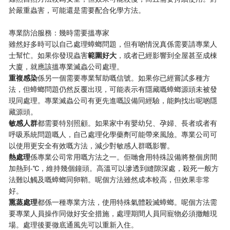
於嚴重蟲害，可能還是需要配合化學方法。
專業防治服務：幾時需要搵專家
雖然好多時可以自己處理蟑螂問題，但有啲情況真係需要請專業人
士幫忙。如果你發現蟲害​
​範圍好大​
​，或者已經影響到全屋甚至成棟
大廈，就應該搵專業滅蟲公司處理。
​重複感染​
​係另一個需要專業幫助嘅信號。如果你已經嘗試多種方
法，但蟑螂問題仍然反覆出現，可能表示有隱藏嘅蟑螂源頭未被發
現同處理。專業滅蟲公司有更先進嘅設備同經驗，能夠找出呢啲隱
藏源頭。
​敏感人群​
​都需要特別照顧。如果家中有嬰幼兒、孕婦、長者或者有
呼吸系統問題嘅人，自己處理化學藥劑可能帶來風險。專業公司可
以使用更安全有效嘅方法，減少對敏感人群嘅影響。
​熱處理​
​係專業公司常用嘅方法之一。佢哋會用特殊設備將整個房間
加熱到-℃，維持幾個鐘頭。高溫可以滲透到縫隙深處，殺死一般方
法難以觸及嘅蟑螂同卵鞘。呢個方法雖然成本較高，但效果非常
好。
​熏蒸處理​
​都係一種專業方法，使用特殊氣體殺滅蟑螂。呢個方法需
要專業人員操作同做好安全措施，處理期間人員同寵物必須撤離現
場。處理後要徹底通風先可以重新入住。