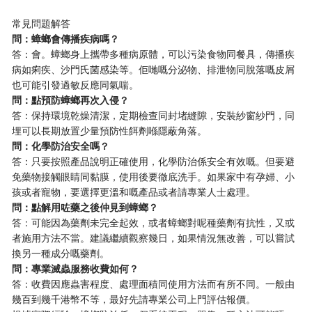
常見問題解答
​問：蟑螂會傳播疾病嗎？​
答：會。蟑螂身上攜帶多種病原體，可以污染食物同餐具，傳播疾
病如痢疾、沙門氏菌感染等。佢哋嘅分泌物、排泄物同脫落嘅皮屑
也可能引發過敏反應同氣喘。
​問：點預防蟑螂再次入侵？​
答：保持環境乾燥清潔，定期檢查同封堵縫隙，安裝紗窗紗門，同
埋可以長期放置少量預防性餌劑喺隱蔽角落。
​問：化學防治安全嗎？​
答：只要按照產品說明正確使用，化學防治係安全有效嘅。但要避
免藥物接觸眼睛同黏膜，使用後要徹底洗手。如果家中有孕婦、小
孩或者寵物，要選擇更溫和嘅產品或者請專業人士處理。
​問：點解用咗藥之後仲見到蟑螂？​
答：可能因為藥劑未完全起效，或者蟑螂對呢種藥劑有抗性，又或
者施用方法不當。建議繼續觀察幾日，如果情況無改善，可以嘗試
換另一種成分嘅藥劑。
​問：專業滅蟲服務收費如何？​
答：收費因應蟲害程度、處理面積同使用方法而有所不同。一般由
幾百到幾千港幣不等，最好先請專業公司上門評估報價。