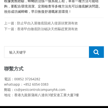
根據實際經驗，蟑螂防治係一個系統工程，單靠一種方法可能唔
夠，要配合環境清潔、定期檢查等多種方法先可以徹底解決問題。
祝你成功滅蟑螂，早日恢復舒適嘅家居環境！
上一篇 : 防止曱甴入屋徹底阻絕入侵源頭實測有效
下一篇 : 香港曱甴徹底防治秘訣天然驅趕實測有效
聯繫方式
電話：00852 37264282
whatsapp：+852 6054 0383
郵箱：cs@pestcontrolcompanyhk.com
地址：香港九龍新蒲崗八達街3號安達工業大廈7樓