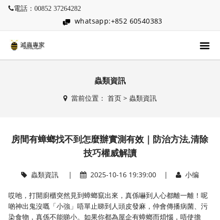
電話：00852 37264282
whatsapp:+852 60540383
蟲類資訊
當前位置：
首页
>
蟲類資訊
房間有蟑螂找不到怎麼辦實測有效｜防治方法,清除
技巧權威解讀
蟲類資訊
|
2025-10-16 19:39:00 |
小编
哎吔，打開廚櫃突然見到蟑螂竄出來，真係嚇到人心都離一離！呢
啲神出鬼沒嘅「小強」唔單止睇到人頭皮發麻，仲會傳播病菌、污
染食物，真係不能睇小。如果你都為屋企有蟑螂而煩惱，唔使擔