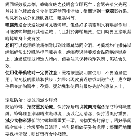
餌同緩效殺蟲劑。蟑螂食咗之後唔會立即死亡，會返去巢穴先死，
然後其他蟑螂會分食佢嘅屍體同排泄物，從而達到​
​一窩端​
​嘅效果。
常見有效成分包括呋蟲胺、吡蟲啉等。
​噴霧劑​
​適合快速殺滅可見嘅蟑螂。但係好多噴霧劑只有驅趕作用，
可能將蟑螂趕到其他區域，而且對於卵鞘無效。使用時要直接噴灑
喺蟑螂身上先有效。
​粉劑​
​可以處理啲噴霧劑難以到達嘅縫隙同空洞。將藥粉均勻撒佈喺
蟑螂經常出沒嘅路徑同藏身處，蟑螂爬過時藥粉會黏附喺佢哋身
上，通過梳理肢體進入體內。但要注意保持粉劑乾爽，濕咗會失
效。
​使用化學藥物時一定要注意​
​：嚴格按照說明書使用，不要過量使
用；避免接觸眼睛和黏膜；如果出現皮膚過敏或刺激症狀，應立即
停用並諮詢醫生；孕婦、嬰幼兒和使用前最好先諮詢專業人士。
環境防治：從源頭減少蟑螂
防治蟑螂，​
​預防重於治療​
​。保持家居環境​
​乾爽清潔​
​係預防蟑螂嘅關
鍵。蟑螂鍾意潮濕唔潔嘅環境，所以定期清潔、保持通風好重要。
​減少食物來源​
​係防治蟑螂嘅重要一環。食物要密封保存，唔好暴露
喺空氣中；垃圾要每日清理，特別是廚餘要妥善處理；檯面同地面
要保持清潔，唔好留有食物殘渣。