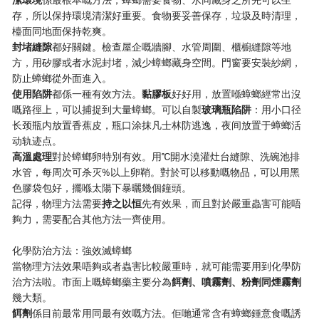
存，所以保持環境清潔好重要。食物要妥善保存，垃圾及時清理，
檯面同地面保持乾爽。
​封堵縫隙​
​都好關鍵。檢查屋企嘅牆腳、水管周圍、櫃櫥縫隙等地
方，用矽膠或者水泥封堵，減少蟑螂藏身空間。門窗要安裝紗網，
防止蟑螂從外面進入。
​使用陷阱​
​都係一種有效方法。​
​黏膠板​
​好好用，放置喺蟑螂經常出沒
嘅路徑上，可以捕捉到大量蟑螂。可以自製​
​玻璃瓶陷阱​
​：用小口径
长颈瓶内放置香蕉皮，瓶口涂抹凡士林防逃逸，夜间放置于蟑螂活
动轨迹点。
​高溫處理​
​對於蟑螂卵特別有效。用℃開水澆灌灶台縫隙、洗碗池排
水管，每周次可杀灭%以上卵鞘。對於可以移動嘅物品，可以用黑
色膠袋包好，擺喺太陽下暴曬幾個鐘頭。
記得，物理方法需要​
​持之以恒​
​先有效果，而且對於嚴重蟲害可能唔
夠力，需要配合其他方法一齊使用。
化學防治方法：強效滅蟑螂
當物理方法效果唔夠或者蟲害比較嚴重時，就可能需要用到化學防
治方法啦。市面上嘅蟑螂藥主要分為​
​餌劑、噴霧劑、粉劑同煙霧劑​
幾大類。
​餌劑​
​係目前最常用同最有效嘅方法。佢哋通常含有蟑螂鍾意食嘅誘