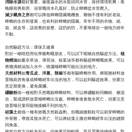
​消除水源​
​都好重要。修復漏水的水龍頭同水管，保持環境乾爽；夜
晚睡前將廚房、浴室嘅排水孔蓋好，防止蟑螂從水管爬入。
​減少藏身之所​
​都可以降低蟑螂隱藏嘅機會。雜物不僅有利於老鼠、
蟑螂的生存和發展，也有利於蟑螂的隱藏。常年不用的衣物、紙
箱、紙盒等，該規整的規整、該扔的扔，不要堆積在一個地方經年
不動。
自然驅趕方法：環保又健康
對於一啲唔想用化學藥劑嘅朋友，可以試下呢啲自然驅趕方法。​
​植
物精油​
​如薰衣草油、薄荷油、桉葉油等都有驅趕蟑螂嘅效果。可以
將幾滴精油加入水中，噴灑喺蟑螂可能出沒的地方。
​天然材料​
​如​
​青瓜皮、洋蔥、辣椒​
​等都有驅蟑螂作用。將呢啲材料放
置喺廚房角落或蟑螂經常出沒的地方，可以起到驅趕效果。但要注
意定期更換，避免腐爛。
​硼酸粉​
​係一種相對天然嘅殺蟑螂材料。可以將硼酸粉同麵粉、糖混
合，製成誘餌放置喺蟑螂出沒處。蟑螂食後會脫水死亡，但要注意
放置喺兒童同寵物接觸不到的地方。
​硅藻土​
​都係一種有效嘅天然殺蟲劑。佢嘅細微顆粒可以刺穿蟑螂的
外骨骼，導致其脫水死亡。可以將硅藻土撒在蟑螂經常出沒的縫隙
同角落。
雖然自然方法較為安全，但效果可能較慢，而且需要持續使用。對