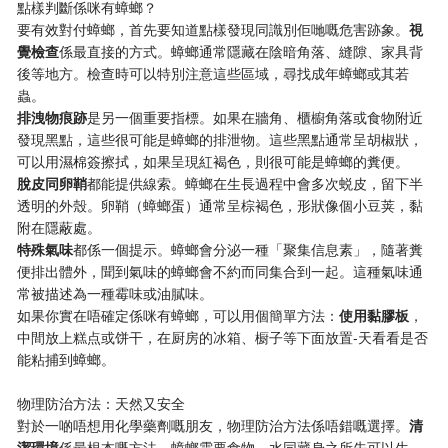
點樣判斷係咪有蟑螂？
要有效對付蟑螂，首先要知道點樣發現同識別佢哋嘅危害跡象。​
​視
覺檢查​
​係最直接的方式。蟑螂通常隱藏在陰暗角落、縫隙、家具背
後等地方。檢查時可以特別注意這些區域，尋找成年蟑螂或其若
蟲。
​排洩物痕跡​
​是另一個重要指標。如果在牆角、櫃櫥角落或食物附近
發現黑點，這些很可能是蟑螂的排泄物。這些黑點通常呈胡椒狀，
可以用濕棉簽擦拭，如果呈現紅褐色，則很可能是蟑螂的糞便。
​脫皮同卵鞘​
​都能提供線索。蟑螂在生長過程中會多次蜕皮，留下半
透明的外殼。卵鞘（蟑螂蛋）通常呈棕褐色，形狀像個小豆荚，黏
附在隱蔽處。
​特殊氣味​
​都係一個提示。蟑螂會分泌一種「聚集信息素」，隨著糞
便排出體外，聞到氣味的蟑螂會不約而同集合到一起。這種氣味通
常被描述為一種霉味或油膩味。
如果你實在唔確定係咪有蟑螂，可以用個簡單方法：​
​使用黏膠板​
​，
中間放上糕点或饼干，在厨房的冰箱、橱子等下面放置-天看看是否
能粘捕到蟑螂。
物理防治方法：天然又安全
對於一啲唔想用化學藥劑嘅朋友，物理防治方法係唔錯嘅選擇。​
​清
潔環境​
​係最根本嘅方法，蟑螂需要食物、水同藏身之所先可以生