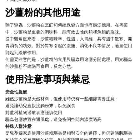
沙薑粉的其他用途
除了驅蟲，沙薑粉在烹飪和傳統保健方面也有廣泛應用。在粵菜
中，沙薑粉是重要的調味料，能有效去除肉類和魚類的腥味。
從中醫角度來看，沙薑粉味辛、性溫，入胃經，具有溫中散寒、開
胃消食的功效。對於胃寒引起的腹痛、消化不良等情況，適量使用
能起到緩解作用。
但需要注意的是，沙薑粉的食用與驅蟲用途應分開處理。用於驅蟲
的沙薑粉不建議再食用，反之亦然。
使用注意事項與禁忌
安全性提醒
雖然沙薑粉是天然材料，但使用時仍有一些細節需要注意：
避免讓幼兒直接接觸粉末，以免誤食
對薑科植物過敏者應謹慎使用
驅蟲包應放置在通風處，避免密閉空間內濃度過高
特殊人群注意
嬰兒孕婦家庭使用沙薑粉驅蟲是相對安全的選擇，但仍建議將驅蟲
包放置在不易接觸的位置。對於有呼吸道敏感問題的家庭成員，可