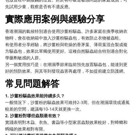
先試用少量，觀察是否有不適反應。
實際應用案例與經驗分享
香港潮濕的氣候特別適合使用沙薑粉驅蟲。許多家庭在換季收納衣
物時，會在收納箱中放入沙薑粉驅蟲包，有效防止衣物被蟲蛀。
有使用者分享經驗，將沙薑粉與乾燥的香茅葉、薄荷葉混合製成複
方驅蟲包，效果比單獨使用更好。這種自然驅蟲組合特別適合對化
學藥劑敏感的人群。
另一個實用技巧是：在潮濕季節來臨前預先放置驅蟲包，能達到更
好的預防效果。與其等到發現蟲害再處理，不如提前建立防護網。
常見問題解答
1. 沙薑粉驅蟲效果能持續多久？
一般情況下，沙薑粉的驅蟲效果可維持2-3周。但在潮濕環境或通風
較差的空間，建議每10-14天就更換一次。
2. 沙薑粉對哪些蟲類最有效？
實踐表明對木蝨、衣魚、書蝨等小型家居蟲類效果較好，對蟑螂和
螞蟻的效果相對有限。