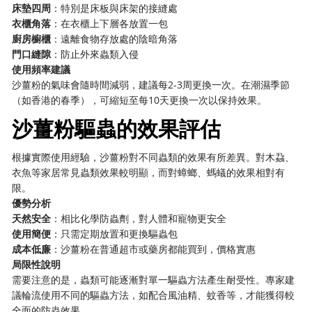
床墊四周
：特別是床板與床架的接縫處
衣櫃角落
：在衣櫃上下層各放置一包
廚房櫥櫃
：遠離食物存放處的陰暗角落
門口縫隙
：防止外來蟲類入侵
使用頻率建議
沙薑粉的氣味會隨時間減弱，建議每2-3周更換一次。在潮濕季節
（如香港的春季），可縮短至每10天更換一次以保持效果。
沙薑粉驅蟲的效果評估
根據實際使用經驗，沙薑粉對不同蟲類的效果有所差異。對木蝨、
衣魚等家居常見蟲類效果較明顯，而對蟑螂、螞蟻的效果相對有
限。
優勢分析
天然安全
：相比化學防蟲劑，對人體和寵物更安全
使用簡便
：只需定期放置和更換驅蟲包
成本低廉
：沙薑粉在普通超市或藥房都能買到，價格實惠
局限性說明
需要注意的是，蟲類可能逐漸對單一驅蟲方法產生耐受性。專家建
議輪流使用不同的驅蟲方法，如配合風油精、蚊香等，才能獲得較
全面的防蟲效果。