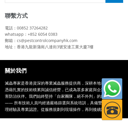
聯繫方式
電話：00852 37264282
whatsapp：+852 6054 0383
郵箱：cs@pestcontrolcompanyhk.com
地址：香港九龍新蒲崗八達街3號安達工業大廈7樓
關於我們
滅蟲專家是香港資深的專業滅蟲服務提供商，深耕本地市場多年，
憑藉扎實的技術積累與誠信經營，已成為眾多家庭與企業信賴的蟲
害防治伙伴。我們始終堅持「自家團隊，絕不外判」的服務承諾
—— 所有技術人員均經過嚴格篩選與系統培訓，具備豐富的現場處
理經驗及專業認證。從服務規劃到現場操作，再到後續跟蹤，全...