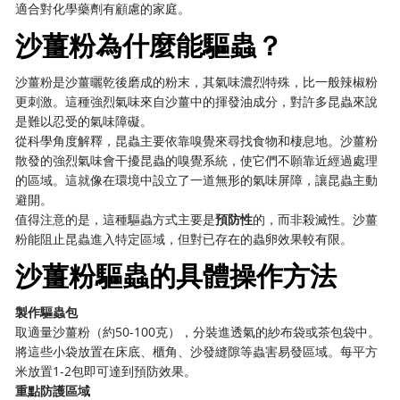
適合對化學藥劑有顧慮的家庭。
沙薑粉為什麼能驅蟲？
沙薑粉是沙薑曬乾後磨成的粉末，其氣味濃烈特殊，比一般辣椒粉
更刺激。這種強烈氣味來自沙薑中的揮發油成分，對許多昆蟲來說
是難以忍受的氣味障礙。
從科學角度解釋，昆蟲主要依靠嗅覺來尋找食物和棲息地。沙薑粉
散發的強烈氣味會干擾昆蟲的嗅覺系統，使它們不願靠近經過處理
的區域。這就像在環境中設立了一道無形的氣味屏障，讓昆蟲主動
避開。
值得注意的是，這種驅蟲方式主要是
預防性
的，而非殺滅性。沙薑
粉能阻止昆蟲進入特定區域，但對已存在的蟲卵效果較有限。
沙薑粉驅蟲的具體操作方法
製作驅蟲包
取適量沙薑粉（約50-100克），分裝進透氣的紗布袋或茶包袋中。
將這些小袋放置在床底、櫃角、沙發縫隙等蟲害易發區域。每平方
米放置1-2包即可達到預防效果。
重點防護區域