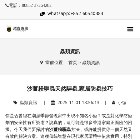
電話：00852 37264282
whatsapp:+852 60540383
蟲類資訊
當前位置：
首页
>
蟲類資訊
沙薑粉驅蟲天然驅蟲,家居防蟲技巧
蟲類資訊
|
2025-11-01 18:56:13 |
小编
你是否曾經在潮濕季節發現家中出現不知名小蟲？或是對化學防蟲
劑的安全性有所疑慮？說真的，這可能是很多香港家庭正面臨的困
擾。今天我們要探討的
沙薑粉驅蟲
方法，或許能提供你一個天然又
有效的解決方案。這種傳統智慧在現代家居環境中依然實用，特別