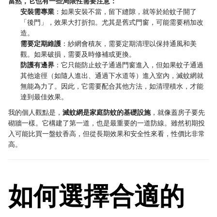
當然，它也有一些局限性需要注意：
安裝需專業
：如果安裝不當，留下縫隙，就等於給蚊子開了
「後門」，效果大打折扣。尤其是舊式門窗，可能需要稍加改
造。
需要定期維護
：紗網會積灰，需要定期清理以保持通風和美
觀。如果破損，需要及時修補或更換。
防護有邊界
：它只能防止蚊子通過門窗進入，但如果蚊子通過
其他途徑（如隨人進出、通過下水道等）進入室內，滅蚊網就
無能為力了。因此，它需要配合其他方法，如清理積水，才能
達到最佳效果。
我的個人觀點是，
滅蚊網是家庭防蚊的基礎設施
，就像蓋房子要先
砌牆一樣。它構建了第一道，也是最重要的一道防線。雖然初期投
入可能比買一盤蚊香高，但從長期效果和安全性來看，性價比非常
高。
如何選擇合適的