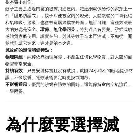
根本碰不到你。
蚊子主要是通過門窗的縫隙飛進屋內。滅蚊網就像給你的家穿上一
件「隱形防護衣」，蚊子即使被室內的燈光、人體散發的二氧化碳
和氣味吸引過來，也會被這層網擋在外面，無計可施。這種方法最
大的好處是
安全、環保、無化學污染
，特別適合有嬰兒、孕婦或敏
感體質家庭使用。說實在的，與其等蚊子進來再消滅，不如從一開
始就別讓它進來，這才是治本之道。
滅蚊網的幾個關鍵特點：
物理隔絕
：純粹依靠物理屏障，不產生任何化學物質，對人體和寵
物都非常安全。
持續有效
：只要安裝得當且沒有破損，就能24小時不間斷地提供防
護，不像蚊香、電蚊液需要定時更換或開啟。
不影響通風
：優質的紗網在防蚊的同時，還能保持室內空氣流通，
一舉兩得。
為什麼要選擇滅