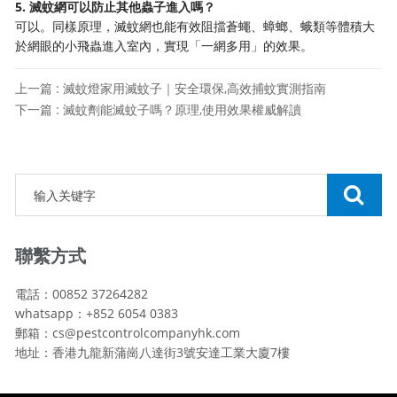
5. 滅蚊網可以防止其他蟲子進入嗎？
可以。同樣原理，滅蚊網也能有效阻擋蒼蠅、蟑螂、蛾類等體積大
於網眼的小飛蟲進入室內，實現「一網多用」的效果。
上一篇 : 滅蚊燈家用滅蚊子｜安全環保,高效捕蚊實測指南
下一篇 : 滅蚊劑能滅蚊子嗎？原理,使用效果權威解讀
聯繫方式
電話：00852 37264282
whatsapp：+852 6054 0383
郵箱：cs@pestcontrolcompanyhk.com
地址：香港九龍新蒲崗八達街3號安達工業大廈7樓