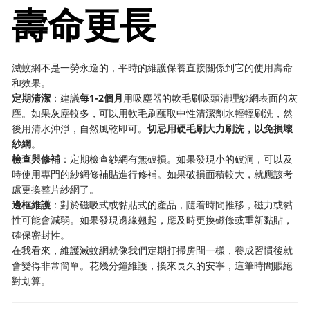
壽命更長
滅蚊網不是一勞永逸的，平時的維護保養直接關係到它的使用壽命
和效果。
定期清潔
：建議
每1-2個月
用吸塵器的軟毛刷吸頭清理紗網表面的灰
塵。如果灰塵較多，可以用軟毛刷蘸取中性清潔劑水輕輕刷洗，然
後用清水沖淨，自然風乾即可。
切忌用硬毛刷大力刷洗，以免損壞
紗網
。
檢查與修補
：定期檢查紗網有無破損。如果發現小的破洞，可以及
時使用專門的紗網修補貼進行修補。如果破損面積較大，就應該考
慮更換整片紗網了。
邊框維護
：對於磁吸式或黏貼式的產品，隨着時間推移，磁力或黏
性可能會減弱。如果發現邊緣翹起，應及時更換磁條或重新黏貼，
確保密封性。
在我看來，維護滅蚊網就像我們定期打掃房間一樣，養成習慣後就
會變得非常簡單。花幾分鐘維護，換來長久的安寧，這筆時間賬絕
對划算。