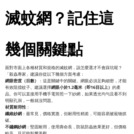
滅蚊網？記住這
幾個關鍵點
面對市面上各種材質和規格的滅蚊網，該怎麼選才不會踩坑呢？
「殺蟲專家」建議你從以下幾個方面考慮：
網眼密度（目數）
：這是關鍵中的關鍵。網眼必須足夠細密，才能
有效阻擋蚊子。建議選擇
網眼小於1.2毫米（即16目以上）
的產
品。你可以直接用手機手電筒照一下紗網，如果透光均勻且看不到
明顯孔洞，一般就沒問題。
材質耐用性
：
纖維紗網
：最常見，價格實惠，但耐用性稍差，可能容易被寵物抓
破。
不鏽鋼紗網
：堅固耐用，使用壽命長，防鼠防蟲效果更好，但價格
較高，且可能影響美觀。