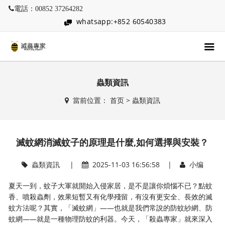
電話：00852 37264282
whatsapp:+852 60540383
蟲類資訊
當前位置：
首页
>
蟲類資訊
滅蚊網消滅蚊子的原理是什麼,如何選擇與安裝？
蟲類資訊
|
2025-11-03 16:56:58 |
小编
夏天一到，蚊子大軍就開始入侵家居，是不是讓你煩惱不已？點蚊
香、噴殺蟲劑，效果短暫又有化學殘留，有沒有更安全、長效的滅
蚊方法呢？其實，「滅蚊網」——也就是我們常說的防蚊紗網、防
蚊網——就是一種物理防蚊的利器。今天，「殺蟲專家」就來深入