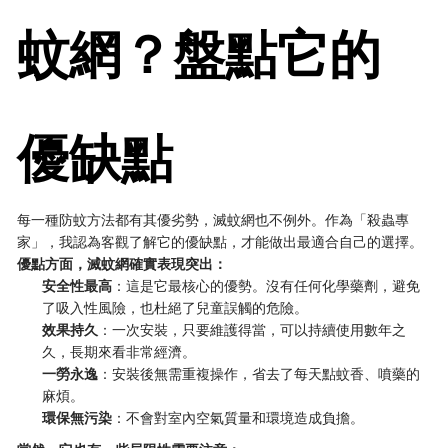
蚊網？盤點它的
優缺點
每一種防蚊方法都有其優劣勢，滅蚊網也不例外。作為「殺蟲專
家」，我認為客觀了解它的優缺點，才能做出最適合自己的選擇。
優點方面，滅蚊網確實表現突出：
安全性最高
：這是它最核心的優勢。沒有任何化學藥劑，避免
了吸入性風險，也杜絕了兒童誤觸的危險。
效果持久
：一次安裝，只要維護得當，可以持續使用數年之
久，長期來看非常經濟。
一勞永逸
：安裝後無需重複操作，省去了每天點蚊香、噴藥的
麻煩。
環保無污染
：不會對室內空氣質量和環境造成負擔。