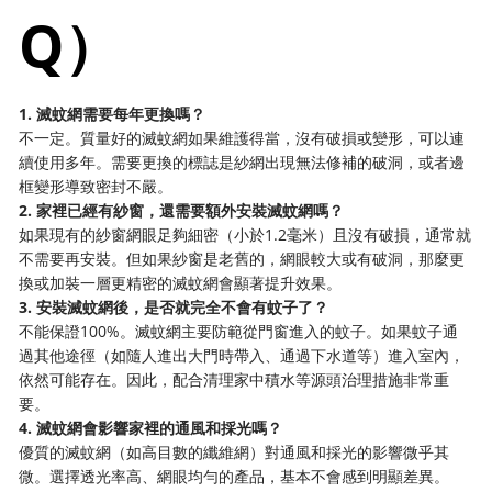
Q）
1. 滅蚊網需要每年更換嗎？
不一定。質量好的滅蚊網如果維護得當，沒有破損或變形，可以連
續使用多年。需要更換的標誌是紗網出現無法修補的破洞，或者邊
框變形導致密封不嚴。
2. 家裡已經有紗窗，還需要額外安裝滅蚊網嗎？
如果現有的紗窗網眼足夠細密（小於1.2毫米）且沒有破損，通常就
不需要再安裝。但如果紗窗是老舊的，網眼較大或有破洞，那麼更
換或加裝一層更精密的滅蚊網會顯著提升效果。
3. 安裝滅蚊網後，是否就完全不會有蚊子了？
不能保證100%。滅蚊網主要防範從門窗進入的蚊子。如果蚊子通
過其他途徑（如隨人進出大門時帶入、通過下水道等）進入室內，
依然可能存在。因此，配合清理家中積水等源頭治理措施非常重
要。
4. 滅蚊網會影響家裡的通風和採光嗎？
優質的滅蚊網（如高目數的纖維網）對通風和採光的影響微乎其
微。選擇透光率高、網眼均勻的產品，基本不會感到明顯差異。