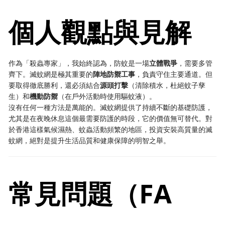
個人觀點與見解
作為「殺蟲專家」，我始終認為，防蚊是一場
立體戰爭
，需要多管
齊下。滅蚊網是極其重要的
陣地防禦工事
，負責守住主要通道。但
要取得徹底勝利，還必須結合
源頭打擊
（清除積水，杜絕蚊子孳
生）和
機動防禦
（在戶外活動時使用驅蚊液）。
沒有任何一種方法是萬能的。滅蚊網提供了持續不斷的基礎防護，
尤其是在夜晚休息這個最需要防護的時段，它的價值無可替代。對
於香港這樣氣候濕熱、蚊蟲活動頻繁的地區，投資安裝高質量的滅
蚊網，絕對是提升生活品質和健康保障的明智之舉。
常見問題（FA