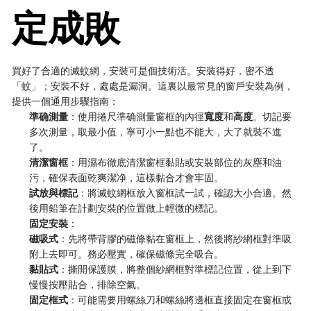
定成敗
買好了合適的滅蚊網，安裝可是個技術活。安裝得好，密不透
「蚊」；安裝不好，處處是漏洞。這裏以最常見的窗戶安裝為例，
提供一個通用步驟指南：
準确測量
：使用捲尺準确測量窗框的內徑
寬度
和
高度
。切記要
多次測量，取最小值，寧可小一點也不能大，大了就裝不進
了。
清潔窗框
：用濕布徹底清潔窗框黏貼或安裝部位的灰塵和油
污，確保表面乾爽潔净，這樣黏合才會牢固。
試放與標記
：將滅蚊網框放入窗框試一試，確認大小合適。然
後用鉛筆在計劃安裝的位置做上輕微的標記。
固定安裝
：
磁吸式
：先將帶背膠的磁條黏在窗框上，然後將紗網框對準吸
附上去即可。務必壓實，確保磁條完全吸合。
黏貼式
：撕開保護膜，將整個紗網框對準標記位置，從上到下
慢慢按壓貼合，排除空氣。
固定框式
：可能需要用螺絲刀和螺絲將邊框直接固定在窗框或