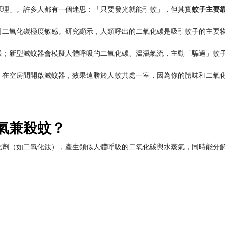
原理」。許多人都有一個迷思：「只要發光就能引蚊」，但其實
蚊子主要
對二氧化碳極度敏感。研究顯示，人類呼出的二氧化碳是吸引蚊子的主要
限；新型滅蚊器會模擬人體呼吸的二氧化碳、溫濕氣流，主動「騙過」蚊
。在空房間開啟滅蚊器，效果遠勝於人蚊共處一室，因為你的體味和二氧
氣兼殺蚊？
化劑（如二氧化鈦），產生類似人體呼吸的二氧化碳與水蒸氣，同時能分