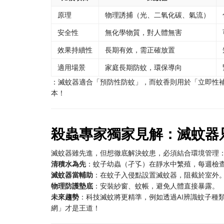
原理
物理誘捕（光、二氧化碳、氣流）
安全性
無化學物質，對人體無害
效果持續性
長期有效，需正確放置
適用場景
家庭長期防蚊，環保導向
：滅蚊器適合「預防性防蚊」，而蚊香則用於「立即性
本！
殺蟲專家獨家見解：滅蚊器
滅蚊器雖先進，但想徹底解決蚊患，必須結合環境管理
清積水為先
：蚊子幼蟲（孑孓）在靜水中繁殖，每週檢
滅蚊器當輔助
：在蚊子入侵點設置滅蚊器，阻截於室外
物理防護墊底
：安裝紗窗、蚊帳，避免人體直接暴露。
未來趨勢
：科技滅蚊將更精準，例如透過AI辨識蚊子種
網」才是王道！