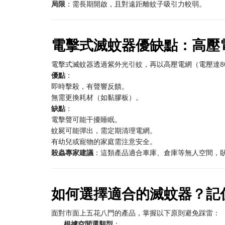
局限
：需長期開啟，且對遠距離蚊子吸引力較弱。
電擊式滅蚊器優缺點：高壓
電擊式滅蚊器透過紫外光引蚊，再以高壓電網（電壓達80
優點
：
即時擊殺，有聲響反饋。
無需更換耗材（如黏膠板）。
缺點
：
電擊聲可能干擾睡眠。
蚊屍可能彈出，需定期清理電網。
有幼兒或寵物的家庭需注意安全。
殺蟲專家建議
：這類產品適合車庫、倉庫等無人空間，
如何選擇適合的滅蚊器？記
面對市面上五花八門的產品，掌握以下原則避免踩雷：
根據空間選類型
：