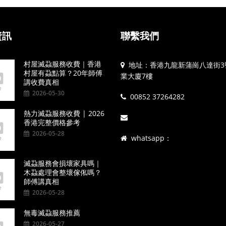
資訊
聯繫我們
村屋滅蝨服務收費｜香港
地址：香港九龍新蒲崗八達街3
村屋有蝨點算？20年師傅
業大廈7樓
講收費真相
2026-05-30
00852 37264282
熱力滅蝨服務收費 | 2026
香港完整價格參考
2026-05-28
whatsapp：
滅蝨服務會損壞家具嗎｜
木蝨處理會整壞傢俬嗎？
師傅講真相
2026-05-28
無毒滅蝨服務推薦
2026-05-27