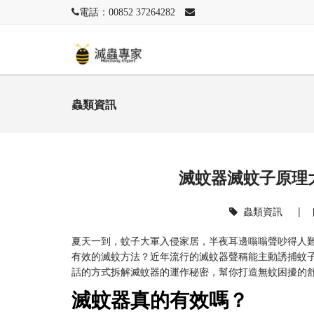
電話：00852 37264282
蟲類資訊
滅蚊器滅蚊子原理
蟲類資訊
|
夏天一到，蚊子大軍入侵家居，半夜耳邊嗡嗡聲吵得人
有效的滅蚊方法？近年流行的滅蚊器聲稱能主動誘捕蚊
話的方式拆解滅蚊器的運作秘密，幫你打造無蚊困擾的
滅蚊器真的有效嗎？