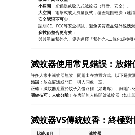
小房間
：光觸媒或吸入式滅蚊器（靜音、安全）。
大空間
：電擊式或大風量款式，覆蓋範圍較廣（建議1
安全認證不可少
：
認明CE、FCC等安全標誌，避免劣質產品紫外線洩
多技術整合更有效
：
與其單靠紫外光，優先選擇「紫外光+二氧化碳模擬
滅蚊器使用常見錯誤：放錯
許多人家中滅蚊器無效，問題出在放置方式。以下是實
錯誤
：放在窗邊或門口，與人同處一室。
正確
：滅蚊器應置於蚊子入侵路徑（如走廊）、離地1.
關鍵技巧
：
人蚊分離
！在房間無人時開啟滅蚊器（如上
滅蚊器VS傳統蚊香：終極對
比較項目
滅蚊器