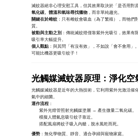
滅蚊器絕非心理安慰工具，但其效果取決於「是否用對
氧化碳、體溫和氣味尋找獵物
，而非單純趨光。
關鍵在於雌蚊
：只有雌蚊會吸血（為了繁殖），而牠們
質。
被動與主動之別
：傳統滅蚊燈僅靠紫外光吸引，效果有
吸引率大幅提升。
個人觀點
：與其問「有沒有效」，不如說「會不會用」
可能比機器更吸引蚊子！
光觸媒滅蚊器原理：淨化空
光觸媒滅蚊器是近年的大熱技術，它利用紫外光激活催
氣中的細菌。
運作流程
：
紫外光燈管照射光觸媒塗層 → 產生微量二氧化碳。
模擬人體氣息吸引蚊子靠近。
搭配風扇將蚊子吸入內艙，脫水風乾而死。
優勢
：無化學物質、靜音、適合孕婦與寵物家庭。