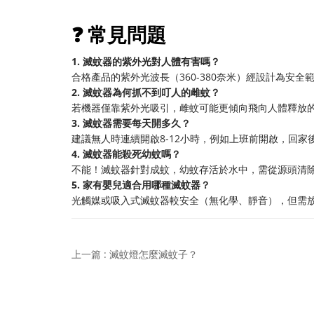
❓ 常見問題
1. 滅蚊器的紫外光對人體有害嗎？
合格產品的紫外光波長（360-380奈米）經設計為安
2. 滅蚊器為何抓不到叮人的雌蚊？
若機器僅靠紫外光吸引，雌蚊可能更傾向飛向人體釋放
3. 滅蚊器需要每天開多久？
建議無人時連續開啟8-12小時，例如上班前開啟，回家
4. 滅蚊器能殺死幼蚊嗎？
不能！滅蚊器針對成蚊，幼蚊存活於水中，需從源頭清
5. 家有嬰兒適合用哪種滅蚊器？
光觸媒或吸入式滅蚊器較安全（無化學、靜音），但需
上一篇 : 滅蚊燈怎麼滅蚊子？