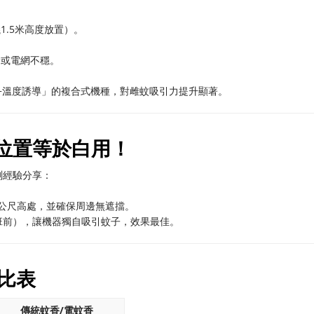
.5米高度放置）。
漏或電網不穩。
+溫度誘導」的複合式機種，對雌蚊吸引力提升顯著。
位置等於白用！
測經驗分享：
5公尺高處，並確保周邊無遮擋。
班前），讓機器獨自吸引蚊子，效果最佳。
比表
傳統蚊香/電蚊香