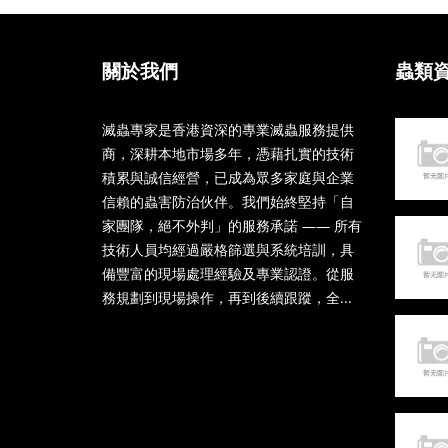
關於我們
蟲類
滅蟲專家是香港資深的專業滅蟲服務提供
商，深耕本地市場多年，憑藉扎實的技術
積累與誠信經營，已成為眾多家庭與企業
信賴的蟲害防治伙伴。我們始終堅持「自
家團隊，絕不外判」的服務承諾 —— 所有
技術人員均經過嚴格篩選與系統培訓，具
備豐富的現場處理經驗及專業認證。從服
務規劃到現場操作，再到後續跟蹤，全...