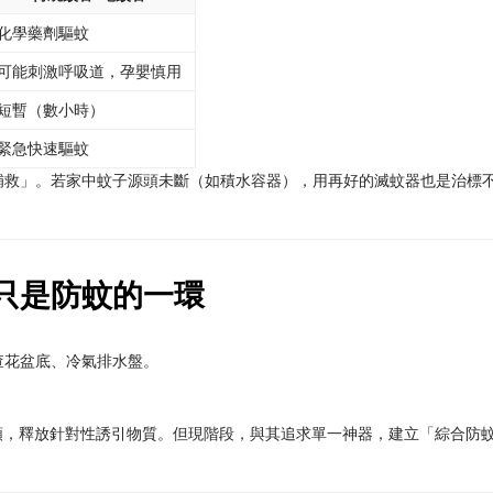
化學藥劑驅蚊
可能刺激呼吸道，孕嬰慎用
短暫（數小時）
緊急快速驅蚊
補救」。若家中蚊子源頭未斷（如積水容器），用再好的滅蚊器也是治標
只是防蚊的一環
：
查花盆底、冷氣排水盤。
。
類，釋放針對性誘引物質。但現階段，與其追求單一神器，建立「綜合防