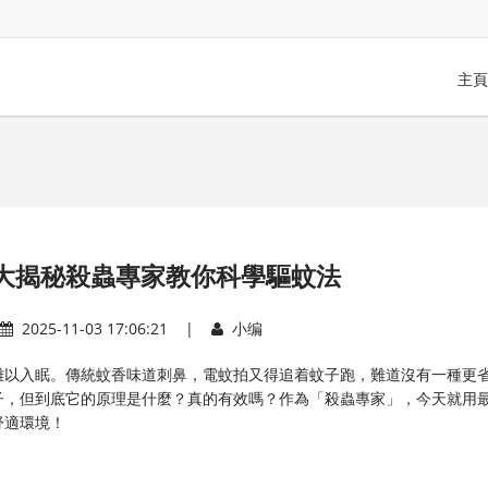
主頁
大揭秘殺蟲專家教你科學驅蚊法
2025-11-03 17:06:21 |
小编
難以入眠。傳統蚊香味道刺鼻，電蚊拍又得追着蚊子跑，難道沒有一種更
子，但到底它的原理是什麼？真的有效嗎？作為「殺蟲專家」，今天就用
舒適環境！