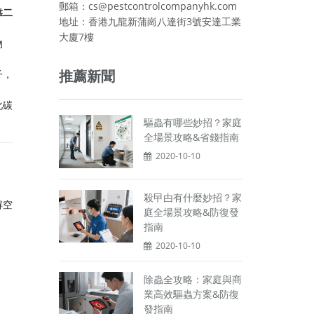
郵箱：cs@pestcontrolcompanyhk.com
靠二
地址：香港九龍新蒲崗八達街3號安達工業
大廈7樓
物
推薦新聞
子，
化碳
驅蟲有哪些妙招？家庭
全場景攻略&省錢指南
2020-10-10
殺曱甴有什麼妙招？家
解空
庭全場景攻略&防復發
指南
2020-10-10
除蟲全攻略：家庭與商
業高效驅蟲方案&防復
發指南