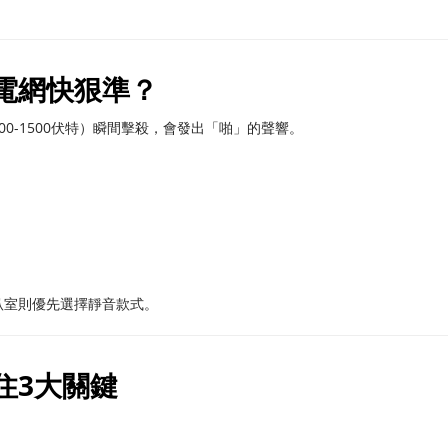
電網快狠準？
0-1500伏特）瞬間擊殺，會發出「啪」的聲響。
臥室則優先選擇靜音款式。
住3大關鍵