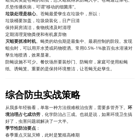
爪垫传播疾病，可谓“移动的细菌库”。
垃圾处理是核心
。苍蝇最爱孳生在垃圾中，所以：
垃圾桶要加盖，垃圾袋装化，日产日清
保持厨房清洁，食物残渣及时清理
定期清理宠物粪便和有机废弃物
灭蛆要抓准时机
。蝇类的幼虫期是最集中、最易控制的阶段。发现
蛆虫时，可以用开水烫或药物喷洒。常用0.5%-1%敌百虫水溶液对
孳生地喷洒，效果显著。
防蝇设施不可少。餐饮场所要装纱门、防蝇帘，家庭可使用粘蝇
纸、诱蝇笼。重要的是保持环境整洁，让苍蝇无处孳生。
综合防虫实战策略
从我多年经验看，单靠一种方法很难根治虫害，需要多管齐下。
环
境治理占七成功劳
，化学防治占三成。也就是说，如果环境卫生搞
好了，虫害问题就解决了一大半。
季节性防治要点
：
春季重点灭鼠灭蟑，此时是繁殖高峰期