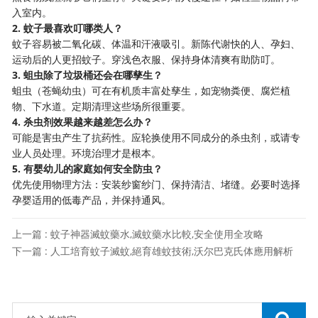
入室内。
2. 蚊子最喜欢叮哪类人？
蚊子容易被二氧化碳、体温和汗液吸引。新陈代谢快的人、孕妇、
运动后的人更招蚊子。穿浅色衣服、保持身体清爽有助防叮。
3. 蛆虫除了垃圾桶还会在哪孳生？
蛆虫（苍蝇幼虫）可在有机质丰富处孳生，如宠物粪便、腐烂植
物、下水道。定期清理这些场所很重要。
4. 杀虫剂效果越来越差怎么办？
可能是害虫产生了抗药性。应轮换使用不同成分的杀虫剂，或请专
业人员处理。环境治理才是根本。
5. 有婴幼儿的家庭如何安全防虫？
优先使用物理方法：安装纱窗纱门、保持清洁、堵缝。必要时选择
孕婴适用的低毒产品，并保持通风。
上一篇 : 蚊子神器滅蚊藥水,滅蚊藥水比較,安全使用全攻略
下一篇 : 人工培育蚊子滅蚊,絕育雄蚊技術,沃尔巴克氏体應用解析