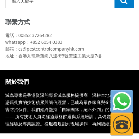
聯繫方式
電話：00852 37264282
whatsapp：+852 6054 0383
郵箱：cs@pestcontrolcompanyhk.com
地址：香港九龍新蒲崗八達街3號安達工業大廈7樓
關於我們
滅蟲專家是香港資深的專業滅蟲服務提供商，深耕本地市場多年，
憑藉扎實的技術積累與誠信經營，已成為眾多家庭與企業信賴的蟲
害防治伙伴。我們始終堅持「自家團隊，絕不外判」的服務承諾
—— 所有技術人員均經過嚴格篩選與系統培訓，具備豐富的現場處
理經驗及專業認證。從服務規劃到現場操作，再到後續跟蹤，全...