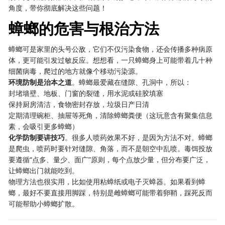
角度，带你彻底解决这些问题！
蟑螂的危害与根治方法
蟑螂可是家里的头号公敌，它们不仅污染食物，还会传播多种病原
体，更可能引发过敏反应。想想看，一只蟑螂身上可能带着几十种
细菌病毒，爬过的地方就像个移动污染源。
环境防制是治本之道
。蟑螂最爱藏在缝隙、孔洞中，所以：
封堵墙壁、地板、门窗的裂缝，用水泥或硅胶填塞
保持厨房清洁，食物密封存放，垃圾日产日清
定期清理碗柜、抽屉等死角，清除蟑螂粪便（这玩意含有聚集信息
素，会吸引更多蟑螂）
化学防制要讲技巧
。很多人喷药效果不好，是因为方法不对。蟑螂
是爬虫，喷药时要针对缝隙、角落，而不是朝空中乱喷。毒饵投放
要遵循“点多、量少、面广”原则，每个点放少量，但分布要广泛，
让蟑螂出门就能吃到。
物理方法也很实用，比如使用粘蟑纸或电子灭蟑器。如果看到蟑
螂，最好不要直接用脚踩，特别是雌蟑螂可能带着卵鞘，踩死反而
可能帮助小蟑螂扩散。