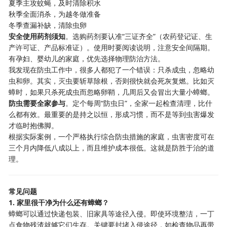
夏季主攻蚊蝇，及时清除积水
秋季全面消杀，为越冬做准备
冬季查漏补缺，清除虫卵
安全使用药剂须知
。选购药剂要认准“三证齐全”（农药登记证、生
产许可证、产品标准证）。使用时要阅读说明，注意安全间隔期。
有孕妇、婴幼儿的家庭，优先选择物理防治方法。
我发现在防虫工作中，很多人都犯了一个错误：只杀成虫，忽略幼
虫和卵。其实，灭虫要斩草除根，否则很快就会死灰复燃。比如灭
蟑时，如果只杀死成虫而忽略卵鞘，几周后又会冒出大量小蟑螂。
防虫需要全家参与
。定个每周“防虫日”，全家一起检查清理，比什
么都有效。最重要的是持之以恒，形成习惯，而不是等到虫害爆发
才临时抱佛脚。
根据实际案例，一个严格执行综合防虫措施的家庭，虫害密度可在
三个月内降低八成以上，而且维护成本很低。这就是防胜于治的道
理。
常见问题
1. 家里很干净为什么还有蟑螂？
蟑螂可以通过快递包装、旧家具等途径入侵。即使环境整洁，一丁
点食物残渣就够它们生存。关键要封堵入侵途径，如检查物品再带