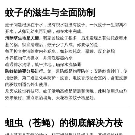
蚊子的滋生与全面防制
蚊子问题根源在于水，没有积水就没有蚊子。一只蚊子一生都离不
开水，从卵到幼虫再到蛹，都在水中完成。
清除孳生地是关键
。我家曾经蚊子很多，后来发现是花盆托盘积水
惹的祸。彻底清理后，蚊子少了八成。你要做的是：
每周检查并清除室内外积水，如花盆托盘、瓶罐、废弃轮胎
水养植物每周换水，并清洗容器内壁
疏通排水沟渠，填平洼地，确保水流畅通
防蚊措施要分层进行
。第一道防线是物理防护：安装纱窗纱门，使
用蚊帐。第二道是化学防护：蚊香、电蚊香液适合室内，含避蚊胺
的驱蚊剂适合外出使用。
杀灭成蚊也有技巧。蚊子活动高峰是清晨和傍晚，此时使用杀虫剂
效果最好。重点喷洒墙角、天花板等蚊子栖息处。
蛆虫（苍蝇）的彻底解决方桉
蛆虫其实是苍蝇的幼虫，想灭蛆就得从防蝇入手。苍蝇通过体毛、