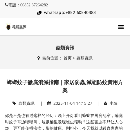
電話：00852 37264282
whatsapp:+852 60540383
蟲類資訊
當前位置：
首页
>
蟲類資訊
蟑螂蚊子徹底消滅指南｜家居防蟲,滅蛆防蚊實用方
案
蟲類資訊
|
2025-11-04 14:15:27 |
小编
你是不是也有过这样的经历：晚上开灯看到蟑螂在厨房乱窜，睡觉
时蚊子耳边嗡嗡叫，垃圾桶里发现蛆虫蠕动？这些害虫不只让人心
烦，更可能传播疾病，影响健康。别担心，今天我就以殺蟲專家的