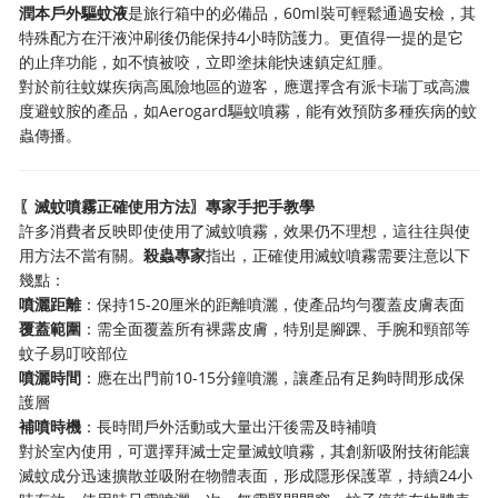
潤本戶外驅蚊液
是旅行箱中的必備品，60ml裝可輕鬆通過安檢，其
特殊配方在汗液沖刷後仍能保持4小時防護力。更值得一提的是它
的止痒功能，如不慎被咬，立即塗抹能快速鎮定紅腫。
對於前往蚊媒疾病高風險地區的遊客，應選擇含有派卡瑞丁或高濃
度避蚊胺的產品，如Aerogard驅蚊噴霧，能有效預防多種疾病的蚊
蟲傳播。
〖滅蚊噴霧正確使用方法〗專家手把手教學
許多消費者反映即使使用了滅蚊噴霧，效果仍不理想，這往往與使
用方法不當有關。
殺蟲專家
指出，正確使用滅蚊噴霧需要注意以下
幾點：
噴灑距離
：保持15-20厘米的距離噴灑，使產品均勻覆蓋皮膚表面
覆蓋範圍
：需全面覆蓋所有裸露皮膚，特別是腳踝、手腕和頸部等
蚊子易叮咬部位
噴灑時間
：應在出門前10-15分鐘噴灑，讓產品有足夠時間形成保
護層
補噴時機
：長時間戶外活動或大量出汗後需及時補噴
對於室內使用，可選擇拜滅士定量滅蚊噴霧，其創新吸附技術能讓
滅蚊成分迅速擴散並吸附在物體表面，形成隱形保護罩，持續24小