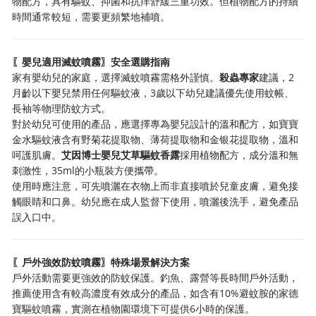
物配方，具有驅蚊、抑菌和抗痒舒緩三重功效。但植物配方的持續
時間通常較短，需要更頻繁地補噴。
〖嬰兒適用滅蚊噴霧〗安全選購指南
家有嬰幼兒的家庭，選擇滅蚊噴霧需格外謹慎。
殺蟲專家
建議，2
月齡以下嬰兒禁用任何驅蚊液，3歲以下幼兒建議優先使用蚊帳、
長袖等物理防蚊方式。
對於幼兒可使用的產品，應選擇專為嬰兒設計的溫和配方，如寶寶
金水驅蚊液含有野菊花提取物、薄荷提取物和金银花提取物，溫和
呵護肌膚。
艾因博士嬰兒艾草驅蚊香露
採用植物配方，成分溫和無
刺激性，35ml的小瓶裝方便攜帶。
使用時應注意，可先噴灑在衣物上而非直接噴於兒童皮膚，避免接
觸眼睛和口鼻。幼兒應在成人監督下使用，噴灑後洗手，避免產品
誤入口中。
〖戶外強效防蚊噴霧〗特殊場景解決方案
戶外活動需要更強效的防蚊保護。釣魚、露營等長時間戶外活動，
推薦使用含有較高濃度有效成分的產品，如含有10%避蚊胺的家德
寶驅蚊噴霧，實測在植物園環境下可提供6小時的保護。