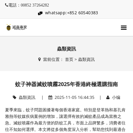
電話：00852 37264282
whatsapp:+852 60540383
蟲類資訊
當前位置：
首页
>
蟲類資訊
蚊子神器滅蚊噴霧2025年香港終極選購指南
蟲類資訊
|
2025-11-05 16:44:35 |
小编
夏季來臨，蚊子問題困擾著每個香港家庭。特別是登革熱和基孔肯
雅熱等蚊媒疾病案例的增加，讓選擇有效的滅蚊產品成為當務之
急。滅蚊噴霧作為最方便的防蚊工具，市面上品牌繁多，消費者往
往不知如何選擇。本文將從多個角度深入分析，幫助您找到最適合