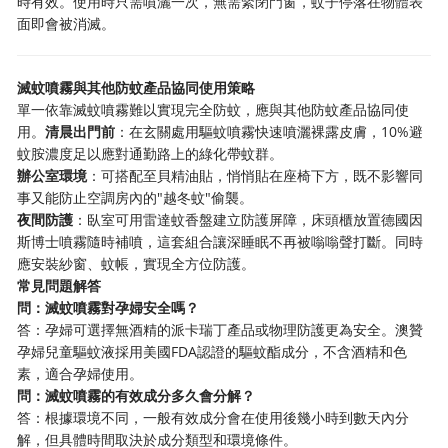
時有效。使用時只需噴灑一次，無需緊閉門窗，蚊子停落在物體表
面即會被消滅。
滅蚊噴霧與其他防蚊產品協同使用策略
單一依靠滅蚊噴霧難以實現完全防蚊，應與其他防蚊產品協同使
用。
清晨出門前
：在玄關處用驅蚊噴霧快速噴灑裸露皮膚，10%避
蚊胺濃度足以應對通勤路上的綠化帶蚊群。
辦公室環境
：可搭配至貝精油貼，悄悄貼在座椅下方，既不影響同
事又能防止空調房內的"越冬蚊"偷襲。
夜間防護
：臥室可用雷達蚊香盤建立防護屏障，床頭櫃放置德國因
斯博士噴霧隨時補噴，這套組合讓深睡眠不再被嗡嗡聲打斷。同時
應安裝紗窗、蚊帳，實現全方位防護。
常見問題解答
問：滅蚊噴霧對孕婦安全嗎？
答：孕婦可選擇無酒精的派卡瑞丁產品或物理防護更為安全。澳贊
孕婦兒童驅蚊液採用美國FDA認證的驅蚊酯成分，不含酒精和色
素，適合孕婦使用。
問：滅蚊噴霧的有效成分多久會分解？
答：根據環境不同，一般有效成分會在使用後幾小時到數天內分
解，但具體時間取決於成分類型和環境條件。