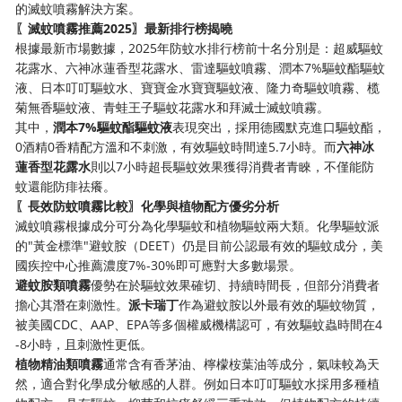
的滅蚊噴霧解決方案。
〖滅蚊噴霧推薦2025〗最新排行榜揭曉
根據最新市場數據，2025年防蚊水排行榜前十名分別是：超威驅蚊
花露水、六神冰蓮香型花露水、雷達驅蚊噴霧、潤本7%驅蚊酯驅蚊
液、日本叮叮驅蚊水、寶寶金水寶寶驅蚊液、隆力奇驅蚊噴霧、榄
菊無香驅蚊液、青蛙王子驅蚊花露水和拜滅士滅蚊噴霧。
其中，
潤本7%驅蚊酯驅蚊液
表現突出，採用德國默克進口驅蚊酯，
0酒精0香精配方溫和不刺激，有效驅蚊時間達5.7小時。而
六神冰
蓮香型花露水
則以7小時超長驅蚊效果獲得消費者青睞，不僅能防
蚊還能防痱祛癢。
〖長效防蚊噴霧比較〗化學與植物配方優劣分析
滅蚊噴霧根據成分可分為化學驅蚊和植物驅蚊兩大類。化學驅蚊派
的"黃金標準"避蚊胺（DEET）仍是目前公認最有效的驅蚊成分，美
國疾控中心推薦濃度7%-30%即可應對大多數場景。
避蚊胺類噴霧
優勢在於驅蚊效果確切、持續時間長，但部分消費者
擔心其潛在刺激性。
派卡瑞丁
作為避蚊胺以外最有效的驅蚊物質，
被美國CDC、AAP、EPA等多個權威機構認可，有效驅蚊蟲時間在4
-8小時，且刺激性更低。
植物精油類噴霧
通常含有香茅油、檸檬桉葉油等成分，氣味較為天
然，適合對化學成分敏感的人群。例如日本叮叮驅蚊水採用多種植