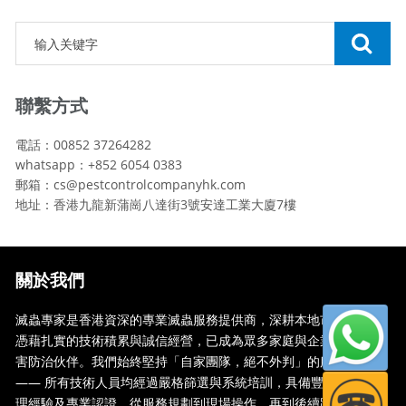
聯繫方式
電話：00852 37264282
whatsapp：+852 6054 0383
郵箱：cs@pestcontrolcompanyhk.com
地址：香港九龍新蒲崗八達街3號安達工業大廈7樓
關於我們
滅蟲專家是香港資深的專業滅蟲服務提供商，深耕本地市場多年，
憑藉扎實的技術積累與誠信經營，已成為眾多家庭與企業信賴的蟲
害防治伙伴。我們始終堅持「自家團隊，絕不外判」的服務承諾
—— 所有技術人員均經過嚴格篩選與系統培訓，具備豐富的現場處
理經驗及專業認證。從服務規劃到現場操作，再到後續跟蹤，全...