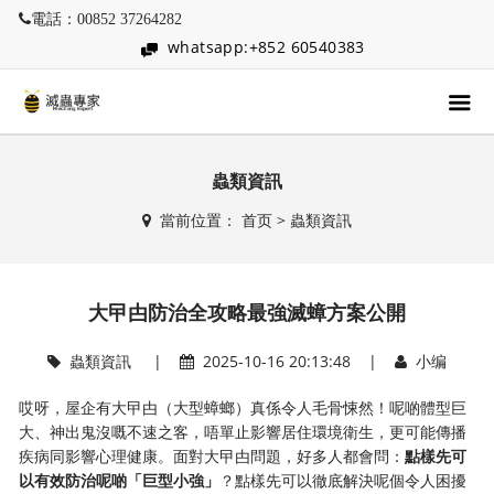
電話：00852 37264282
whatsapp:+852 60540383
蟲類資訊
當前位置：
首页
>
蟲類資訊
大曱甴防治全攻略最強滅蟑方案公開
蟲類資訊
|
2025-10-16 20:13:48 |
小编
哎呀，屋企有大曱甴（大型蟑螂）真係令人毛骨悚然！呢啲體型巨
大、神出鬼沒嘅不速之客，唔單止影響居住環境衛生，更可能傳播
疾病同影響心理健康。面對大曱甴問題，好多人都會問：​
​點樣先可
以有效防治呢啲「巨型小強」​
​？點樣先可以徹底解決呢個令人困擾