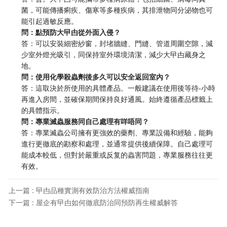
菌，可能傳播痢疾、傷寒等多種疾病，其排泄物同分泌物也可
能引起過敏反應。
​問：點預防大曱甴從外面入侵？​
答：可以安裝細密紗窗，封堵牆縫、門縫、管道周圍空隙，減
少室外燈光吸引，同保持室外環境清潔，減少大曱甴藏身之
地。
​問：使用化學殺蟲劑後多久可以安全返回室內？​
答：這取決於所使用的具體產品。一般建議在使用後等待-小時
再進入房間，並確保期間保持良好通風。始終遵循產品標籤上
的具體指示。
​問：專業滅蟲服務同自己處理有咩唔同？​
答：專業滅蟲公司擁有更強效的藥劑、專業設備和經驗，能夠
進行更徹底的勘察和處理，並通常提供後續保障。自己處理可
能成本較低，但對於嚴重或反复的蟲害問題，專業服務往往更
有效。
上一篇 : 曱甴品種實測有效防治方法權威指南
下一篇 : 屋企有曱甴如何徹底防治同預防再生權威解答