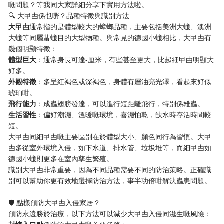
嘅問題？等我同大家詳細分享下實用方法啦。
🔍 大曱甴係乜嘢？品種特徵與識別方法
​大曱甴​
​通常指的是體型較大的蟑螂品種，主要包括美洲大蠊、澳洲
大蠊等同屬蜚蠊目的大型物種。與常見的德國小蠊相比，大曱甴有
幾個明顯特徵：
​體型巨大​
​：通常身長可達-厘米，有些甚至更大，比起細曱甴明顯大
好多。
​外觀特徵​
​：多呈紅褐色或深褐色，身體有層油亮光澤，看起來好似
琥珀咁。
​飛行能力​
​：成蟲翅膀發達，可以進行短距離飛行，特別係雄蟲。
​生活習性​
​：偏好潮濕、溫暖嘅環境，喜濕怕乾，缺水時存活時間較
短。
大曱甴同細曱甴嘅主要區別在於體型大小、顏色同行為習慣。大曱
甴多從室外環境入侵，如下水道、排水管、垃圾堆等，而細曱甴如
德國小蠊則更多在室內孳生繁殖。
識別大曱甴非常重要，因為不同品種需要不同的防治策略。正確識
別可以幫助你更有效地選擇防治方法，事半功倍咁解決蟲患問題。
🛡️ 點樣預防大曱甴入侵家居？
預防永遠勝於治療，以下方法可以減少大曱甴入侵同滋生嘅風險：