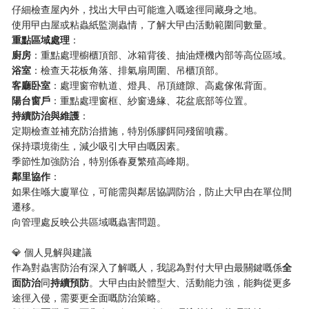
仔細檢查屋內外，找出大曱甴可能進入嘅途徑同藏身之地。
使用曱甴屋或粘蟲紙監測蟲情，了解大曱甴活動範圍同數量。
​重點區域處理​
​：
​廚房​
​：重點處理櫥櫃頂部、冰箱背後、抽油煙機內部等高位區域。
​浴室​
​：檢查天花板角落、排氣扇周圍、吊櫃頂部。
​客廳卧室​
​：處理窗帘軌道、燈具、吊頂縫隙、高處傢俬背面。
​陽台窗戶​
​：重點處理窗框、紗窗邊緣、花盆底部等位置。
​持續防治與維護​
​：
定期檢查並補充防治措施，特別係膠餌同殘留噴霧。
保持環境衛生，減少吸引大曱甴嘅因素。
季節性加強防治，特別係春夏繁殖高峰期。
​鄰里協作​
​：
如果住喺大廈單位，可能需與鄰居協調防治，防止大曱甴在單位間
遷移。
向管理處反映公共區域嘅蟲害問題。
💎 個人見解與建議
作為對蟲害防治有深入了解嘅人，我認為對付大曱甴最關鍵嘅係​
​全
面防治​
​同​
​持續預防​
​。大曱甴由於體型大、活動能力強，能夠從更多
途徑入侵，需要更全面嘅防治策略。