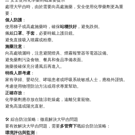
處理大曱甴時，由於需要向高處施藥，安全使用化學藥劑更為重
要：
​個人防護​
​：
使用梯子或高處施藥時，確保​
​站穩扶好​
​，避免跌倒。
佩戴​
​口罩、手套​
​，必要時戴上護目鏡。
避免直接吸入噴霧或粉塵。
​施藥注意​
​：
向高處噴灑時，注意避開燈具、煙霧報警器等電器設備。
避免藥劑污染食物、餐具和食品準備表面。
施藥後確保充分通風后再進入。
​特殊人群考慮​
​：
家有孕婦、嬰幼兒、哮喘患者或呼吸系統敏感人士，應格外謹慎。
考慮使用物理防治方法或尋求專業幫助。
​正確存放​
​：
化學藥劑應存放在陰涼乾燥處，遠離兒童寵物。
避免高溫或陽光直射。
🛠️ 綜合防治策略：徹底解決大曱甴問題
要有效解決大曱甴問題，需要​
​多管齊下​
​嘅綜合防治策略：
​環境評估與監測​
​：