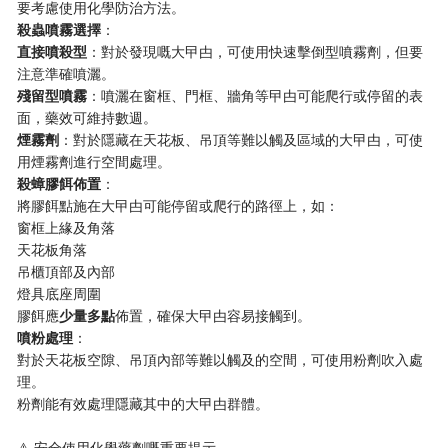
要考慮使用化學防治方法。
​殺蟲噴霧選擇​
​：
​直接噴殺型​
​：對於發現嘅大曱甴，可使用快速擊倒型噴霧劑，但要
注意準確噴灑。
​殘留型噴霧​
​：噴灑在窗框、門框、牆角等曱甴可能爬行或停留的表
面，藥效可維持數週。
​煙霧劑​
​：對於隱藏在天花板、吊頂等難以觸及區域的大曱甴，可使
用煙霧劑進行空間處理。
​殺蟑膠餌佈置​
​：
將膠餌點施在大曱甴可能停留或爬行的路徑上，如：
窗框上緣及角落
天花板角落
吊櫃頂部及內部
燈具底座周圍
膠餌應​
​少量多點​
​佈置，確保大曱甴容易接觸到。
​噴粉處理​
​：
對於天花板空隙、吊頂內部等難以觸及的空間，可使用粉劑吹入處
理。
粉劑能有效處理隱藏其中的大曱甴群體。
⚠️ 安全使用化學藥劑嘅重要提示