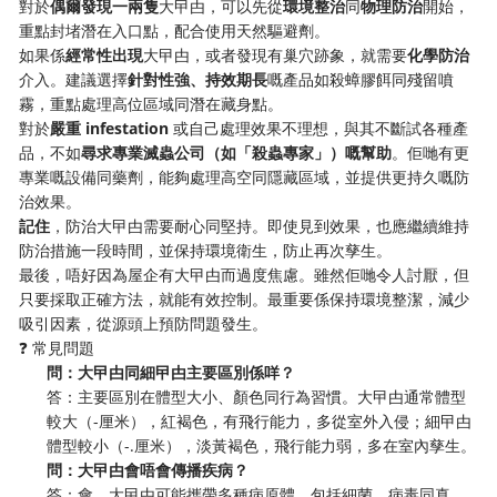
對於​
​偶爾發現一兩隻​
​大曱甴，可以先從​
​環境整治​
​同​
​物理防治​
​開始，
重點封堵潛在入口點，配合使用天然驅避劑。
如果係​
​經常性出現​
​大曱甴，或者發現有巢穴跡象，就需要​
​化學防治​
介入。建議選擇​
​針對性強、持效期長​
​嘅產品如殺蟑膠餌同殘留噴
霧，重點處理高位區域同潛在藏身點。
對於​
​嚴重 infestation​
​ 或自己處理效果不理想，與其不斷試各種產
品，不如​
​尋求專業滅蟲公司（如「殺蟲專家」）嘅幫助​
​。佢哋有更
專業嘅設備同藥劑，能夠處理高空同隱藏區域，並提供更持久嘅防
治效果。
​記住​
​，防治大曱甴需要耐心同堅持。即使見到效果，也應繼續維持
防治措施一段時間，並保持環境衛生，防止再次孳生。
最後，唔好因為屋企有大曱甴而過度焦慮。雖然佢哋令人討厭，但
只要採取正確方法，就能有效控制。最重要係保持環境整潔，減少
吸引因素，從源頭上預防問題發生。
❓ 常見問題
​問：大曱甴同細曱甴主要區別係咩？​
答：主要區別在體型大小、顏色同行為習慣。大曱甴通常體型
較大（-厘米），紅褐色，有飛行能力，多從室外入侵；細曱甴
體型較小（-.厘米），淡黃褐色，飛行能力弱，多在室內孳生。
​問：大曱甴會唔會傳播疾病？​
答：會。大曱甴可能攜帶多種病原體，包括細菌、病毒同真