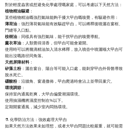
對於輕度蟲害或想避免化學處理嘅家庭，可以考慮以下天然方法：
​植物精油驅避​
​：
某些植物精油嘅強烈氣味能夠干擾大曱甴嘅嗅覺，有驅避作用：
​薄荷油​
​：強烈薄荷氣味能有效驅趕曱甴，可以稀釋後噴灑在窗框、
門縫等入口點。
​桉樹油​
​：同樣具有強烈氣味，能干扰曱甴的嗅覺導航。
​薰衣草油​
​：人類覺得清香，但曱甴可能會避開。
使用時可以將幾滴精油加入清水稀釋，放入噴壺中噴灑喺大曱甴可
能出沒嘅路径同角落。
​天然屏障材料​
​：
​矽藻土粉​
​：灑在窗台、陽台等可能入口處，能刺穿曱甴外骨骼導致
脫水死亡。
​硼酸粉​
​：沿牆角、窗邊撒佈，曱甴爬過時會沾上並帶回巢穴。
​環境調節​
​：
保持室內通風乾爽，大曱甴偏愛潮濕環境。
使用抽濕機將濕度控制在%以下。
定期開窗通風，減少室內悶熱環境。
⚗️ 化學防治方法：強效處理大曱甴
如果天然方法效果未如理想，或者大曱甴問題比較嚴重，就可能需