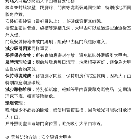
​封堵入口點​
​係防治大曱甴嘅首要任務：
檢查並封堵牆壁、踢腳線、門窗等處嘅裂縫同空隙，特別係地面同
牆角位置。
安裝細密紗窗（最好目以上），並確保窗框無縫隙。
檢查並密封管道、線槽等穿牆孔洞，大曱甴可以通過這些通道從室
外入侵。
門底安裝掃地條或門縫刷，阻截曱甴從門底縫隙進入。
​減少吸引因素​
​同樣重要：
​妥善保存食物​
​：所有食物應密封存放，避免氣味外泄吸引大曱甴。
​及時清理垃圾​
​：廚餘垃圾應每日清理，垃圾桶要蓋好，避免為大曱
甴提供食物來源。
​保持環境乾爽​
​：修復漏水問題，保持廚房和浴室乾爽，因為大曱甴
特別鍾意潮濕環境。
​減少雜物堆積​
​：特別係紙箱、報紙等曱甴喜愛藏身嘅物品，定期清
理床下底、櫃頂等陰暗處。
​環境管理​
​：
晚間減少不必要的開燈，或使用窗帘遮擋，因為燈光可能吸引飛行
大曱甴。
戶外照明盡量遠離門窗位置，避免吸引大曱甴靠近。
🌿 天然防治方法：安全驅避大曱甴