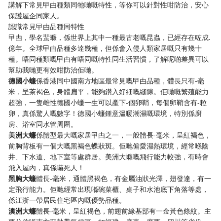
講解下常見曱甴種類同牠哋嘅特性，等你可以針對性咁防治，安心
保護屋企同家人。
認識常見曱甴品種同特性
曱甴，學名蜚蠊，係世界上其中一種最古老嘅昆蟲，已經存在咗成.
億年。全球曱甴品種多達幾種，但係會入侵人類家居嘅只有幾十
種。唔同種類嘅曱甴有唔同嘅特性同生活習慣，了解呢啲差異可以
幫助我哋更有效咁防治佢哋。
​德國小蠊​
​係香港同中國南方地區最常見嘅曱甴品種，體長只有-毫
米，呈茶褐色，身體扁平，能夠鑽入好細嘅縫隙。佢哋嘅繁殖能力
超強，一隻雌性德國小蠊一生可以產下-個卵鞘，每個卵鞘含有-粒
卵，真係驚人嘅數字！德國小蠊鍾意溫暖潮濕嘅環境，特別係廚
房、浴室同水管周圍。
​美洲大蠊​
​係體型最大嘅家居曱甴之一，一般體長-毫米，呈紅褐色，
前胸背板有一個大嘅黑褐色蝶狀斑。佢哋偏愛濕熱環境，經常喺陰
井、下水道、地下室等處群居。美洲大蠊嘅飛行能力較強，有時會
飛入屋內，真係嚇死人！
​黑胸大蠊​
​體長-毫米，通體黑褐色，有金屬油狀光澤，翅發達，有一
定飛行能力。佢哋經常出現喺碗菜櫃、桌子和水池底下角落等處，
係江浙一帶居民住宅區內嘅優勢品種。
​澳洲大蠊​
​體長-毫米，呈紅褐色，前翅前緣基部有一金黃色條紋。主