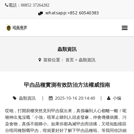
電話：00852 37264282
whatsapp:+852 60540383
蟲類資訊
當前位置：
首页
>
蟲類資訊
曱甴品種實測有效防治方法權威指南
蟲類資訊
|
2025-10-16 20:14:40 |
小编
哎吔，打開廚櫃突然見到曱甴竄出來，真係嚇到人心都離一離！呢
啲神出鬼沒嘅「小強」唔單止睇到人頭皮發麻，仲會傳播病菌、污
染食物，真係不能睇小。如果你都為滅曱甴而頭痛，又唔知點樣區
分唔同種類嘅曱甴，咁就要好好了解下曱甴品種啦。等我同你詳細