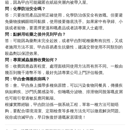
箱，因為曱甴可能藏匿在紙箱夾層內被帶入屋。
​問：化學防治安全嗎？​
答：只要按照產品說明正確使用，化學防治係安全有效嘅。但要避
免藥物接觸眼睛同黏膜，使用後要徹底洗手。如果家中有孕婦、小
孩或者寵物，要選擇更溫和嘅產品或者請專業人士處理。
​問：點解用咗藥之後仲見到曱甴？​
答：可能因為藥劑未完全起效，或者曱甴對呢種藥劑有抗性，又或
者施用方法不當。曱甴容易產生抗藥性，建議交替使用不同類別的
殺蟲劑以保證效果。
​問：專業滅蟲服務收費如何？​
答：收費因應蟲害程度、處理面積同使用方法而有所不同。一般由
幾百到幾千港幣不等，最好先請專業公司上門評估報價。
​問：曱甴會傳播疾病嗎？​
答：會。曱甴身上攜帶多種病原體，可以污染食物同餐具，傳播疾
病如痢疾、沙門氏菌感染等。佢哋嘅分泌物、排泄物同脫落嘅皮屑
也可能引發過敏反應同氣喘。
根據實際經驗，曱甴防治係一個系統工程，單靠一種方法可能唔
夠，要配合環境清潔、定期檢查等多種方法先可以徹底解決問題。
祝你成功滅曱甴，早日恢復舒適嘅家居環境！