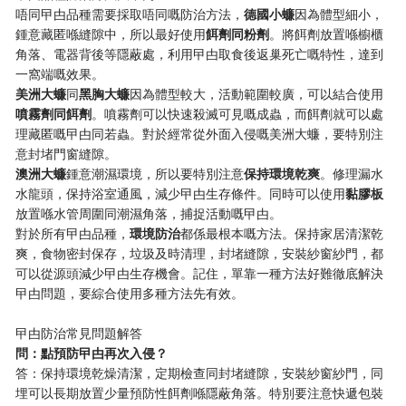
唔同曱甴品種需要採取唔同嘅防治方法，​
​德國小蠊​
​因為體型細小，
鍾意藏匿喺縫隙中，所以最好使用​
​餌劑同粉劑​
​。將餌劑放置喺櫥櫃
角落、電器背後等隱蔽處，利用曱甴取食後返巢死亡嘅特性，達到
一窩端嘅效果。
​美洲大蠊​
​同​
​黑胸大蠊​
​因為體型較大，活動範圍較廣，可以結合使用​
噴霧劑同餌劑​
​。噴霧劑可以快速殺滅可見嘅成蟲，而餌劑就可以處
理藏匿嘅曱甴同若蟲。對於經常從外面入侵嘅美洲大蠊，要特別注
意封堵門窗縫隙。
​澳洲大蠊​
​鍾意潮濕環境，所以要特別注意​
​保持環境乾爽​
​。修理漏水
水龍頭，保持浴室通風，減少曱甴生存條件。同時可以使用​
​黏膠板​
放置喺水管周圍同潮濕角落，捕捉活動嘅曱甴。
對於所有曱甴品種，​
​環境防治​
​都係最根本嘅方法。保持家居清潔乾
爽，食物密封保存，垃圾及時清理，封堵縫隙，安裝紗窗紗門，都
可以從源頭減少曱甴生存機會。記住，單靠一種方法好難徹底解決
曱甴問題，要綜合使用多種方法先有效。
曱甴防治常見問題解答
​問：點預防曱甴再次入侵？​
答：保持環境乾燥清潔，定期檢查同封堵縫隙，安裝紗窗紗門，同
埋可以長期放置少量預防性餌劑喺隱蔽角落。特別要注意快遞包裝