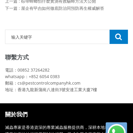
上一篇 : 棕帶蟑螂怕什麼實測有效驅蟑方法大公開
下一篇 : 屋企有曱甴如何徹底防治同預防再生權威解答
聯繫方式
電話：00852 37264282
whatsapp：+852 6054 0383
郵箱：cs@pestcontrolcompanyhk.com
地址：香港九龍新蒲崗八達街3號安達工業大廈7樓
關於我們
滅蟲專家是香港資深的專業滅蟲服務提供商，深耕本地市場多年，