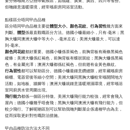
要分佈喺南方亞熱帶氣候區，如福建、廣東、廣西、四川等省份。
佢哋鍾意溫暖環境，經常喺廚房同浴室活動。
點樣區分唔同曱甴品種
區分唔同曱甴品種主要從​
​體型大小、顏色花紋、行為習性​
​幾方面來
判斷。​
​體型​
​係最直觀嘅區分方法。德國小蠊最細小，只有-毫米；黑
胸大蠊同澳洲大蠊中等大小，-毫米左右；美洲大蠊最大，可以達
到-毫米。
​顏色同花紋​
​都好重要。德國小蠊係茶褐色，前胸背板有兩條黑褐色
縱條；美洲大蠊係紅褐色，前胸背板有蝶狀斑紋；黑胸大蠊係黑褐
色，有金屬光澤；澳洲大蠊都係紅褐色，但前翅有金黃色條紋。
​行為習性​
​都可以幫助區分。德國小蠊最鍾意鑽縫隙，經常藏喺廚房
櫥櫃、電器背後等細小空間；美洲大蠊同黑胸大蠊較常喺開闊地方
活動，如地板、牆腳等；澳洲大蠊就鍾意溫暖潮濕環境，經常喺浴
室同廚房水管周圍出現。
​飛行能力​
​都係一個區分特徵。美洲大蠊飛行能力較強，經常會飛入
屋內；德國小蠊幾乎唔會飛；黑胸大蠊同澳洲大蠊有飛行能力，但
較少飛行。了解呢啲區別可以幫助我哋判斷屋企係邊種曱甴為主，
從而採取更針對性嘅防治措施。
曱甴品種防治方法大不同