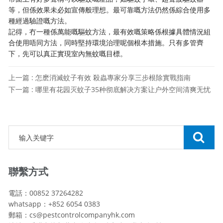
等，但係效果未必如宣傳般理想。最可靠嘅方法仍然係綜合使用多
種經過驗證嘅方法。
記得，冇一種係萬能嘅驅蚊方法，最有效嘅策略係根據具體情況組
合使用唔同方法，同時堅持環境治理呢個根本措施。只有多管齊
下，先可以真正實現室內無蚊嘅目標。
上一篇 : 怎麽消滅蚊子有效 殺蟲專家分享三步根除實戰指南
下一篇 : 哪里有花园灭蚊子35种彻底解决方案让户外空间清爽无忧
聯繫方式
電話：00852 37264282
whatsapp：+852 6054 0383
郵箱：cs@pestcontrolcompanyhk.com