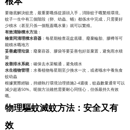
根本
要徹底解決蚊患，最重要嘅係從源頭入手，消除蚊子嘅繁殖環境。
蚊子一生中有三個階段（卵、幼蟲、蛹）都係水中完成，只需要好
少積水（甚至只係一個瓶蓋嘅水量）就可以繁殖。
有效清除積水方法
：
檢查同清理積水容器
：每星期檢查花盆底碟、廢棄輪胎、膠樽等可
能積水嘅地方
妥善處理垃圾
：廢棄容器、膠袋等要妥善包好並棄置，避免雨水積
聚
改善排水系統
：確保去水渠暢通，避免積水
水生植物管理
：水養植物每星期至少換水一次，或者喺水中養魚食
蚊幼蟲
根據實際經驗，持續執行環境治理措施2-4週後，蚊蟲數量通常可以
減少超過50%。呢個方法雖然需要耐心同恆心，但係最持久有效
嘅。
物理驅蚊滅蚊方法：安全又有
效