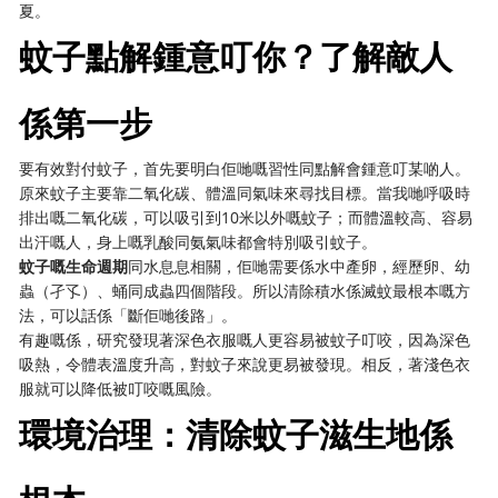
夏。
蚊子點解鍾意叮你？了解敵人
係第一步
要有效對付蚊子，首先要明白佢哋嘅習性同點解會鍾意叮某啲人。
原來蚊子主要靠二氧化碳、體溫同氣味來尋找目標。當我哋呼吸時
排出嘅二氧化碳，可以吸引到10米以外嘅蚊子；而體溫較高、容易
出汗嘅人，身上嘅乳酸同氨氣味都會特別吸引蚊子。
蚊子嘅生命週期
同水息息相關，佢哋需要係水中產卵，經歷卵、幼
蟲（孑孓）、蛹同成蟲四個階段。所以清除積水係滅蚊最根本嘅方
法，可以話係「斷佢哋後路」。
有趣嘅係，研究發現著深色衣服嘅人更容易被蚊子叮咬，因為深色
吸熱，令體表溫度升高，對蚊子來說更易被發現。相反，著淺色衣
服就可以降低被叮咬嘅風險。
環境治理：清除蚊子滋生地係