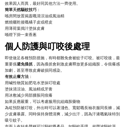
效果因人而異，最好同其他方法一齊使用。
簡單天然驅蚊技巧
：
喺房間放置揭蓋嘅清涼油或風油精
燃燒曬乾後嘅橘子皮或橙皮
用薄荷葉搗汁塗抹皮膚
喺燈下掛一束香蔥
個人防護與叮咬後處理
即使做足各種預防措施，有時都難免會被蚊子叮咬。被叮咬後，最
重要係
避免搔抓
，因為搔抓會刺激皮膚釋放更多組織胺，令痕癢感
加劇，甚至導致皮膚破損同感染。
有效止癢方法
：
用碱性物質如肥皂水塗抹叮咬處
塗抹清涼油、風油精或牙膏
用冰敷減少局部腫脹同痕癢
如果反應嚴重，可以考慮服用抗組織胺藥物
為咗預防被叮咬，外出時可以著淺色、寬鬆嘅長袖衣服同長褲，減
少皮膚暴露。同時保持身體清爽，減少出汗，因為汗液嘅氣味特別
吸引蚊子。
市面上有好多聲稱可以驅蚊嘅產品，如驅蚊手環、超聲波驅蚊器