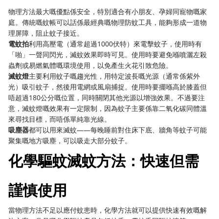
物理方法最大嘅優點係安全，特別適合有小朋友、孕婦同寵物嘅家
庭。傳統嘅蚊帳可以話係最經典嘅物理防蚊工具，能夠形成一道物
理屏障，阻止蚊子接近。
電蚊拍
利用高壓電（通常超過1000伏特）來電擊蚊子，使用時有
「啪」一聲同閃光，滅蚊效果即時可見。使用時要避免喺噴灑左殺
蟲劑或易燃氣體嘅環境使用，以免產生火花引致危險。
滅蚊燈
主要利用蚊子嘅趨光性，用特定波長嘅光源（通常係紫外
光）吸引蚊子，然後用電網或風扇捕捉。使用時要擺喺高於膝蓋但
唔超過180公分嘅位置，同時關閉其他光源以增強效果。不過要注
意，滅蚊燈嘅效果有一定限制，因為蚊子主要係靠二氧化碳同體溫
來尋找目標，而唔係單純靠光線。
吸塵器
都可以用來滅蚊——每晚睡前對住床下底、牆角等蚊子可能
聚集嘅地方吸塵，可以吸走大部分蚊子。
化學驅蚊滅蚊方法：快速但需
謹慎使用
當物理方法不足以應付蚊患時，化學方法就可以提供快速有效嘅解