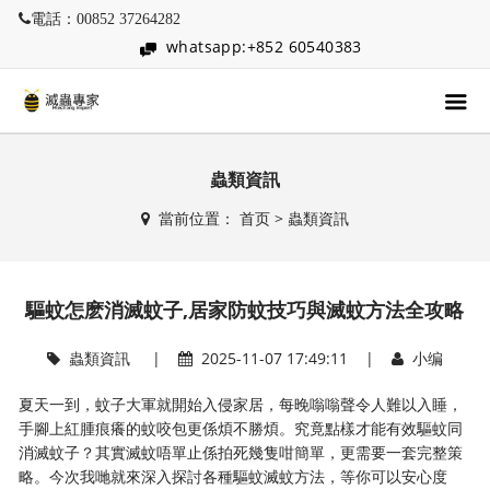
電話：00852 37264282
whatsapp:+852 60540383
蟲類資訊
當前位置：
首页
>
蟲類資訊
驅蚊怎麽消滅蚊子,居家防蚊技巧與滅蚊方法全攻略
蟲類資訊
|
2025-11-07 17:49:11 |
小编
夏天一到，蚊子大軍就開始入侵家居，每晚嗡嗡聲令人難以入睡，
手腳上紅腫痕癢的蚊咬包更係煩不勝煩。究竟點樣才能有效驅蚊同
消滅蚊子？其實滅蚊唔單止係拍死幾隻咁簡單，更需要一套完整策
略。今次我哋就來深入探討各種驅蚊滅蚊方法，等你可以安心度