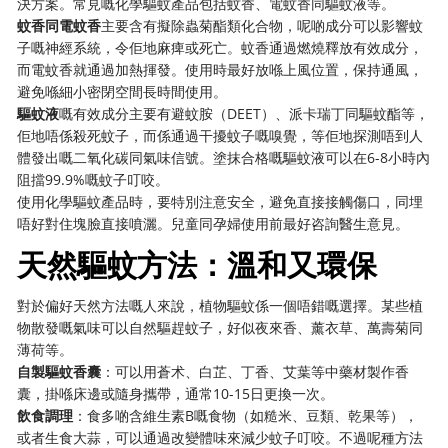
決方案。常見嘅化學驅蚊產品包括蚊香、電蚊香同驅蚊液等。
蚊香同電蚊香
主要含有擬除蟲菊酯類化合物，呢啲成分可以影響蚊
子嘅神經系統，令佢地麻痺或死亡。蚊香通過燃燒釋放有效成分，
而電蚊香就通過加熱揮發。使用時最好放喺上風位置，保持通風，
避免喺細小密閉空間長時間使用。
驅蚊液
嘅有效成分主要有避蚊胺（DEET）、派卡瑞丁同驅蚊酯等，
佢地唔係殺死蚊子，而係通過干擾蚊子嘅嗅覺，等佢地探測唔到人
體發出嘅二氧化碳同氣味信號。塗抹合格嘅驅蚊液可以在6-8小時內
阻擋99.9%嘅蚊子叮咬。
使用化學驅蚊產品時，要特別注意安全，避免直接接觸傷口，同埋
唔好對住塊臉直接噴灑。兒童同孕婦使用前最好咨詢醫生意見。
天然驅蚊方法：溫和又環保
對於偏好天然方法嘅人來說，植物驅蚊係一個唔錯嘅選擇。某些植
物散發嘅氣味可以自然驅趕蚊子，好似夜來香、薰衣草、萬壽菊同
薄荷等。
自製驅蚊香囊
：可以用蒼术、白芷、丁香、艾葉等中藥材製作香
囊，掛喺床邊或隨身攜帶，通常10-15日更換一次。
飲食調理
：食多啲含維生素B嘅食物（如糙米、豆類、乾果等），
或者生食大蒜，可以通過改變體味來減少蚊子叮咬。不過呢種方法