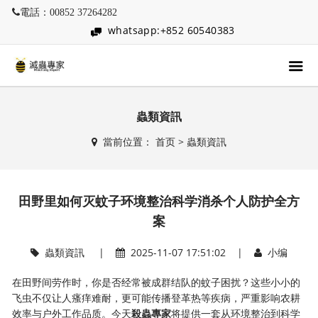
電話：00852 37264282
whatsapp:+852 60540383
蟲類資訊
當前位置：
首页
>
蟲類資訊
田野里如何灭蚊子环境整治科学消杀个人防护全方
案
蟲類資訊
|
2025-11-07 17:51:02 |
小编
在田野间劳作时，你是否经常被成群结队的蚊子困扰？这些小小的
飞虫不仅让人瘙痒难耐，更可能传播登革热等疾病，严重影响农耕
效率与户外工作品质。今天
殺蟲專家
将提供一套从环境整治到科学