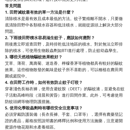
常見問題
1. 田野滅蚊最有效的單一方法是什麼？
清除積水是最有效且成本最低的方法。蚊子繁殖離不開水，只要徹
底清除田野中各類積水容器和低洼積水，就能從源頭上解決大部分
問題。
2. 下雨後田野積水容易滋生蚊子，應該如何應對？
雨後應立即巡查田野，及時排乾低洼地區的積水。對於無法立即排
除的積水，可使用生物殺蟲劑如BTI進行處理，防止蚊幼蟲孳生。
3. 哪些天然植物驅蚊效果較好？
艾草、薄荷、萬壽菊、迷迭香、檸檬香茅等植物都具有較好的驅蚊
效果。這些植物散發的氣味是蚊子所不喜歡的，可以種植在農田周
圍或庭院中。
4. 在田野工作時，如何有效防止蚊子叮咬？
穿著淺色長袖衣褲，使用含避蚊胺（DEET）的驅蚊液，並避免在蚊
子活動高峰時段（清晨和黃昏）進行田間作業。此外，可考慮使用
防蚊頭網等物理防護措施。
5. 使用化學殺蟲劑時有哪些安全注意事項？
必須穿戴防護裝備（長衣長褲、手套、口罩等），選擇有農藥登記
證的產品，嚴格按照說明書的稀釋比例和使用方法施藥，注意避開
蜜源作物花期和水產養殖區。