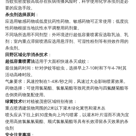
当蚊虫密度较高或存在疾病传播风险时，科学使用化学杀虫剂是必
要的应急手段。
杀虫剂选择原则
：
应选用敏感药物或低度抗药性药物。敏感药物可正常使用；低度抗
性药物根据当地抗性水平调整用药剂量。
不同场所选用不同剂型：外环境进行超低容量喷雾应选取乳油、乳
剂；室内重点滞留喷洒应选用悬浮剂、可湿性粉剂等有持效作用的
杀虫剂。
田野区域化学消杀技术
：
超低容量喷雾法
适用于大面积快速杀灭成蚊：
最佳施药时间：针对伊蚊等蚊虫，选择早上7-10时和下午4-7时其
活动高峰时段。
气象要求：风速控制在1-4米/秒之间，风速过大会影响喷雾效果。
药物选择：可使用氯菊酯、氯氰菊酯等致死类药物与四氟醚菊酯等
击倒类药物复配使用。
绿篱技术
针对植被茂密区域特别有效：
重点喷洒建筑物周围的2米以下灌木绿化篱笆和灌木丛
喷头应从下往上斜30度角向上均匀喷雾，以灌木叶片湿而不滴为宜
使用高效氯氟氰菊酯、顺式氯氰菊酯等具有长效滞留杀灭效果的杀
虫剂
安全注意事项
：