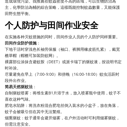
造成環境污染。我推薦在蚊蟲密度不高的區域，可以生物防治為
主，化學防治為輔的綜合策略，這樣既能控制蚊蟲數量，又能保護
田野生態平衡。
个人防护与田间作业安全
在实施各种灭蚊措施的同时，田间作业人员的个人防护同样重要。
田间作业防护措施
：
下地干活时穿浅色长袖劳保服（袖口、裤脚用橡皮筋扎紧），戴宽
檐草帽（帽檐可加装防蚊网）。
裸露部位涂抹含避蚊胺（DEET）或派卡瑞丁的驱蚊液，按说明书定
时补涂。
尽量避免在早上（7:00-9:00）和傍晚（16:00-18:00）蚊虫活跃时
段外出作业。
简易天然驱蚊法
：
自制驱蚊喷雾：将维生素B1片溶于水，放入喷雾瓶中使用，蚊子不
喜欢这种气味。
肥皂水陷阱：将洗衣粉混合肥皂丝倒入装水的小盆子，放在角落，
蚊子会被吸引但在其中无法繁殖。
烟熏驱蚊：蚊子通常会避开烟雾，在户外活动时可利用烟雾驱蚊，
但需注意安全。