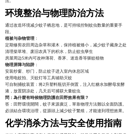
法。
环境整治与物理防治方法
通过改造环境减少蚊子栖息地，是可持续控制蚊虫数量的重要手
段。
植被与杂物管理
：
定期修剪农田周边杂草和灌木，保持植被矮小，减少蚊子藏身之处
清理柴草堆、废旧农具下的积水，防止蚊虫孳生
房屋周边5米内可改种薄荷、香茅、迷迭香等驱蚊植物
物理屏障与陷阱
：
安装纱窗、纱门，防止蚊子进入室内休息区域
使用电蚊拍、灭蚊灯等工具辅助灭蚊
可自制捕蚊装置：将2升塑料瓶切开倒置，注入红糖水加酵母发酵
液，放置阴凉处，几天后可捕获大量蚊虫
問：為什麼有時候物理防護在田野效果有限？
答：田野環境開闊，蚊子來源廣泛，單靠物理方法難以全面防護。
必須結合環境治理，從源頭上減少蚊子繁殖，才能達到理想效果。
化学消杀方法与安全使用指南