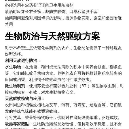
必须选用有农药登记证的卫生用杀虫剂
喷洒时应穿长衣长裤，戴防护眼镜、口罩和塑胶手套
施药期间避免对周围蜂群的影响，蜜源作物花期、蚕室和桑园附近
禁用
生物防治与天然驱蚊方案
对于不希望过度依赖化学药剂的农户，生物防治提供了一种环境友
好型选择。
利用天敌进行防治
：
水生动物
：在池塘、稻田或无法清除的积水中饲养食蚊鱼、柳条鱼
等，它们能以蚊子幼虫为食。养鸭的农户可将鸭群赶到积水较多的
田间或沟渠，利用鸭子吃蚊幼虫的习性减少蚊虫。
微生物制剂
：使用苏云金杆菌以色列亚种（BTI）等生物杀虫剂，对
蚊虫幼虫专一有效，对水生動植物安全。
天然驱蚊植物与应用
：
农田周边种植驱蚊植物如艾草、薄荷、万寿菊、迷迭香等，它们散
发的特殊气味能有效驱避蚊虫。
可将艾草、香茅等植物晾干，傍晚时在庭院燃烧烟熏，驱赶成蚊。
殺蟲專家觀點
：生物防治雖然見效較慢，但長期效果穩定，且不會