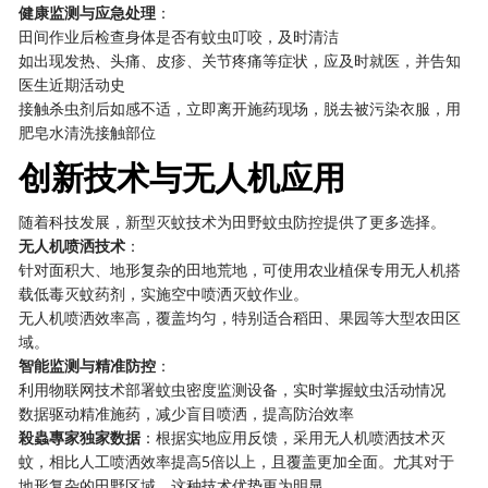
健康监测与应急处理
：
田间作业后检查身体是否有蚊虫叮咬，及时清洁
如出现发热、头痛、皮疹、关节疼痛等症状，应及时就医，并告知
医生近期活动史
接触杀虫剂后如感不适，立即离开施药现场，脱去被污染衣服，用
肥皂水清洗接触部位
创新技术与无人机应用
随着科技发展，新型灭蚊技术为田野蚊虫防控提供了更多选择。
无人机喷洒技术
：
针对面积大、地形复杂的田地荒地，可使用农业植保专用无人机搭
载低毒灭蚊药剂，实施空中喷洒灭蚊作业。
无人机喷洒效率高，覆盖均匀，特别适合稻田、果园等大型农田区
域。
智能监测与精准防控
：
利用物联网技术部署蚊虫密度监测设备，实时掌握蚊虫活动情况
数据驱动精准施药，减少盲目喷洒，提高防治效率
殺蟲專家独家数据
：根据实地应用反馈，采用无人机喷洒技术灭
蚊，相比人工喷洒效率提高5倍以上，且覆盖更加全面。尤其对于
地形复杂的田野区域，这种技术优势更为明显。