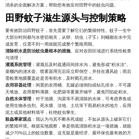
消杀的全面解决方案，帮助您有效应对田野中的蚊虫问题。
田野蚊子滋生源头与控制策略
要有效防治田野蚊子，首先需要了解它们的繁殖特性。蚊子一生中
大部分时间都与水密切相关，从卵、幼虫（孑孓）到蛹都在水中完
成发育，仅需不到一周就能完成整个繁殖周期。
清除积水是防治蚊虫最根本的措施
。应对农田区域进行系统性检查
与清理：
灌溉系统管理
：灌溉后及时疏通田间排水沟，避免形成"积水洼"。
菜棚内的浇水壶、喷雾器用完后应立即倒空，并挂在通风处；雨后
需检查地膜覆盖处是否有积水，及时戳孔排水。
农用容器处理
：闲置的农用桶、瓦罐必须倒扣或钻孔排水，不可露
天堆放。农用塑料薄膜、化肥袋等要展开铺平，避免凹陷处积水。
自然水体管理
：对于池塘、沟渠等不易清除的水体，可考虑养鱼或
使用生物杀虫剂。死水塘、洼地、土坑等下雨易积水的地方，应用
泥土或其他材料填平，杜绝蚊虫孳生。
殺蟲專家观点
：我认为与其不断杀死成蚊，不如从源头上破坏它们
的繁殖环境。根据实地观察，单是彻底清除积水这一项措施，就能
减少70%以上的蚊虫数量。这无疑是最经济、最环保也最有效的方