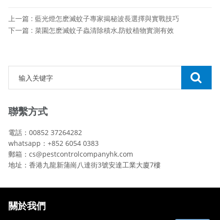
上一篇 : 藍光燈怎麽滅蚊子專家揭秘波長選擇與實戰技巧
下一篇 : 菜園怎麽滅蚊子蟲清除積水,防蚊植物實測有效
聯繫方式
電話：00852 37264282
whatsapp：+852 6054 0383
郵箱：cs@pestcontrolcompanyhk.com
地址：香港九龍新蒲崗八達街3號安達工業大廈7樓
關於我們