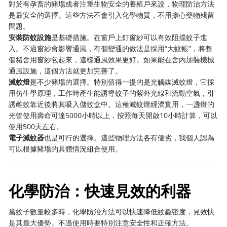
對於有孕畜的豬場或者注重生物安全的養殖戶來說，物理防治方法
是最安全的選擇。這些方法不會引入化學物質，不用擔心藥物殘留
問題。
安裝防蚊設施
是基礎措施。在窗戶上釘窗紗可以有效阻擋蚊子進
入。不過窗紗會影響通風，有個變通的做法是採用“大蚊帳”，將整
個豬舍用窗紗包起來，這樣通風效果更好。如果能在舍內加裝機械
通風設施，這個方法就更加完善了。
滅蚊燈
是不少豬場的選擇。特別值得一提的是光觸媒滅蚊燈，它採
用仿生學原理，工作時產生能誘導蚊子的紫外光線和流動空氣，引
誘雌蚊靠近後將其吸入儲蚊盒中。這種滅蚊燈經濟實用，一盞燈的
光管使用壽命可達5000小時以上，按照每天開啟10小時計算，可以
使用500天左右。
電子滅蚊器
也是可行的選擇。這些物理方法各有優劣，我個人認為
可以根據豬場的具體情況組合使用。
化學防治：快速見效的利器
當蚊子數量較多時，化學防治方法可以快速降低蚊蟲密度，見效快
是其最大優勢。不過使用時要特別注意安全性和正確方法。