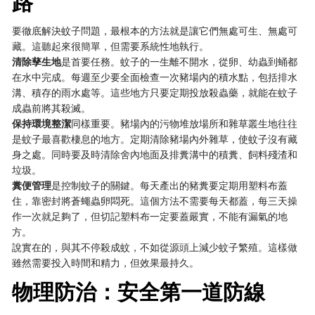
路
要徹底解決蚊子問題，最根本的方法就是讓它們無處可生、無處可
藏。這聽起來很簡單，但需要系統性地執行。
清除孳生地
是首要任務。蚊子的一生離不開水，從卵、幼蟲到蛹都
在水中完成。每週至少要全面檢查一次豬場內的積水點，包括排水
溝、積存的雨水處等。這些地方只要定期投放殺蟲藥，就能在蚊子
成蟲前將其殺滅。
保持環境整潔
同樣重要。豬場內的污物堆放場所和雜草叢生地往往
是蚊子最喜歡棲息的地方。定期清除豬場內外雜草，使蚊子沒有藏
身之處。同時要及時清除舍內地面及排糞溝中的積糞、飼料殘渣和
垃圾。
糞便管理
是控制蚊子的關鍵。每天產出的豬糞要定期用塑料布蓋
住，靠密封將蒼蠅蟲卵悶死。這個方法不需要每天都蓋，每三天操
作一次就足夠了，但切記塑料布一定要蓋嚴實，不能有漏氣的地
方。
說實在的，與其不停殺成蚊，不如從源頭上減少蚊子繁殖。這樣做
雖然需要投入時間和精力，但效果最持久。
物理防治：安全第一道防線