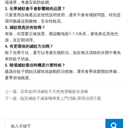
場邊界，考慮安裝防蚊網。
2. 化學滅蚊會不會影響豬肉品質？
只要選用合格產品並按照說明使用，通常不會有殘留問題。特別是
環丙氨嗪這類藥物，安全性較高。
3. 滅蚊燈真的有效嗎？
有效，但需要正確放置。應該離地面1-1.5米高，避免靠近其他光
源，並定期清理。
4. 有更環保的滅蚊方法嗎？
除了化學方法，還可以考慮生物防治，如在無法清除的水體中養魚
來吃蚊子幼蟲。
5. 豬場滅蚊最佳時機是什麼時候？
建議在蚊子開始活躍前就啟動防治措施，通常春季就要開始準備，
夏季加強維護。
上一篇 : 花草如何消滅蚊子天然無害驅蚊全攻略
下一篇 : 臨安滅蚊子滅蒼蠅專業上門消殺,環境治理方案