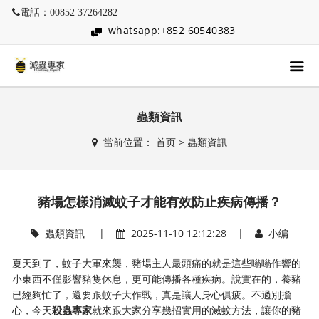
電話：00852 37264282
whatsapp:+852 60540383
蟲類資訊
當前位置：
首页
>
蟲類資訊
豬場怎樣消滅蚊子才能有效防止疾病傳播？
蟲類資訊
|
2025-11-10 12:12:28 |
小编
夏天到了，蚊子大軍來襲，豬場主人最頭痛的就是這些嗡嗡作響的
小東西不僅影響豬隻休息，更可能傳播各種疾病。說實在的，養豬
已經夠忙了，還要跟蚊子大作戰，真是讓人身心俱疲。不過別擔
心，今天
殺蟲專家
就來跟大家分享幾招實用的滅蚊方法，讓你的豬