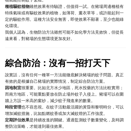
種植驅蚊植物
雖然效果有待驗證，但值得一試。在豬場周邊種植有
特殊氣味或有驅蚊效果的植物，如薄荷、薰衣草等，或許能起到一
定的驅蚊作用。這種方法安全無害，即使效果不顯著，至少也能綠
化環境。
我個人認為，生物防治方法雖然可能不如化學方法見效快，但從長
遠來看，對豬場的生態環境更加友好。
綜合防治：沒有一招打天下
說實話，沒有任何一種單一方法能徹底解決豬場的蚊子問題。真正
有效的是根據自己豬場的實際情況，制定綜合防治方案。
因地制宜
很重要。比如北方水少地區，死水投藥的方法比較實用；
而南方地區，可能重點要放在防止場外蚊子入侵上。豬場可以在圍
牆上方設一米高的窗紗，減少蚊子飛進來的數量。
時段管理
也不容忽視。在蚊子活動最活躍的黃昏和黎明時分，可以
增加滅蚊措施，比如點燃蚊香或加大滅蚊燈的工作強度。
定期評估效果
是持續改進的關鍵。通過監測蚊子數量變化，及時調
整防治策略，才能達到最佳效果。