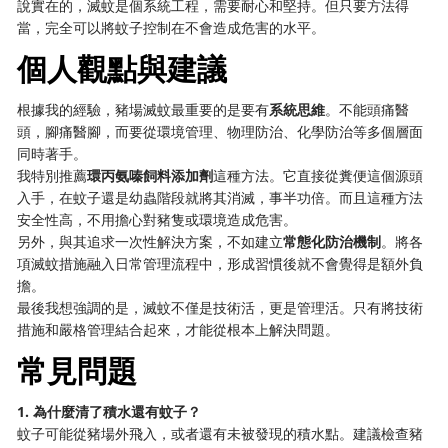
說實在的，滅蚊是個系統工程，需要耐心和堅持。但只要方法得
當，完全可以將蚊子控制在不會造成危害的水平。
個人觀點與建議
根據我的經驗，豬場滅蚊最重要的是要有
系統思維
。不能頭痛醫
頭，腳痛醫腳，而要從環境管理、物理防治、化學防治等多個層面
同時著手。
我特別推薦
環丙氨嗪飼料添加劑
這種方法。它直接從糞便這個源頭
入手，在蚊子還是幼蟲階段就將其消滅，事半功倍。而且這種方法
安全性高，不用擔心對豬隻或環境造成危害。
另外，與其追求一次性解決方案，不如建立
常態化防治機制
。將各
項滅蚊措施融入日常管理流程中，形成習慣後就不會覺得是額外負
擔。
最後我想強調的是，滅蚊不僅是技術活，更是管理活。只有將技術
措施和嚴格管理結合起來，才能從根本上解決問題。
常見問題
1. 為什麼清了積水還有蚊子？
蚊子可能從豬場外飛入，或者還有未被發現的積水點。建議檢查豬