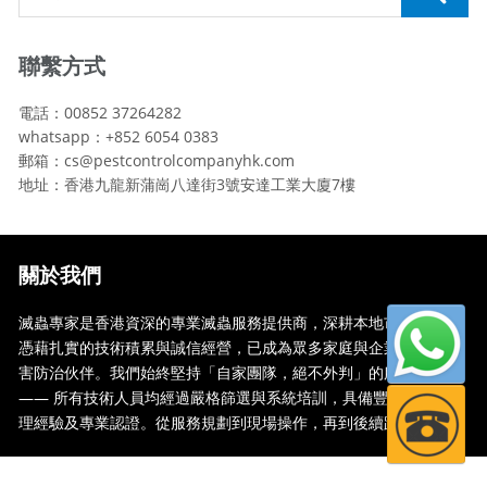
聯繫方式
電話：00852 37264282
whatsapp：+852 6054 0383
郵箱：cs@pestcontrolcompanyhk.com
地址：香港九龍新蒲崗八達街3號安達工業大廈7樓
關於我們
滅蟲專家是香港資深的專業滅蟲服務提供商，深耕本地市場多年，
憑藉扎實的技術積累與誠信經營，已成為眾多家庭與企業信賴的蟲
害防治伙伴。我們始終堅持「自家團隊，絕不外判」的服務承諾
—— 所有技術人員均經過嚴格篩選與系統培訓，具備豐富的現場處
理經驗及專業認證。從服務規劃到現場操作，再到後續跟蹤，全...