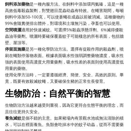
飼料添加藥物
是一種內服方法。在飼料中添加環丙氨嗪，這是一種
高效低毒殺蟲製劑，對雙翅目昆蟲幼蟲有特效。在蠅害期間，每噸
飼料中添加50-100克，可以使蒼蠅在成蟲以前被消滅。這種藥物約
99%會隨糞便排出體外，對環境和土壤無污染，孕畜也可以使用。
空間噴灑
適用於快速滅蚊。可選擇5%殺蟲淨懸浮劑、6%滅得優殺
蟲油等藥劑。噴灑時要確保覆蓋蚊子可能棲息的所有表面，包括牆
壁、屋頂等。
停留面施藥
是另一種化學防治方法。選擇有促殺作用的殺蟲劑，噴
刷在蠅類停落物表面。根據表面吸水性強弱調整藥物濃度，吸水性
強的表面使用高濃度大用量藥劑，吸水性差的表面則使用高濃度低
用量的藥物。
使用化學方法時，一定要遵循經濟、簡便、安全、高效的原則。畢
竟，既要有效殺滅蚊蠅，又要確保生豬的正常生長發育。
生物防治：自然平衡的智慧
生物防治方法越來越受到重視，因為它更符合生態平衡的理念，而
且往往更持久安全。
養魚滅蚊
是個不錯的主意。如果豬場內有景觀水池或無法清除的積
水，可以在裡面養魚。魚類會吃掉水中的蚊子幼蟲，從而不需要藥
物就能控制蚊子繁殖。