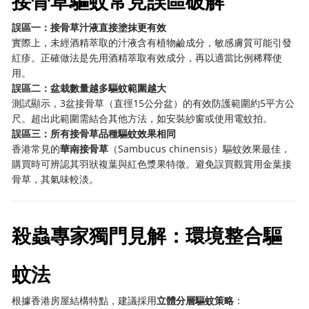
接骨草驅蚊常見誤區破解
誤區一：接骨草汁液直接塗抹更有效
實際上，未經酒精萃取的汁液含有植物鹼成分，敏感膚質可能引發
紅疹。正確做法是先用酒精萃取有效成分，再以適當比例稀釋使
用。
誤區二：盆栽數量越多驅蚊範圍越大
測試顯示，3盆接骨草（直徑15公分盆）的有效防護範圍約5平方公
尺。超出此範圍需結合其他方法，如安裝紗窗或使用電蚊拍。
誤區三：所有接骨草品種驅蚊效果相同
香港常見的
華南接骨草
（Sambucus chinensis）驅蚊效果最佳，
購買時可辨認其羽狀複葉與紅色漿果特徵。避免誤買觀賞用金葉接
骨草，其氣味較淡。
殺蟲專家獨門見解：環境整合驅
蚊法
根據香港房屋結構特點，建議採用
立體分層驅蚊策略
：