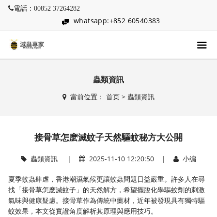
電話：00852 37264282
whatsapp:+852 60540383
蟲類資訊
當前位置：
首页
>
蟲類資訊
接骨草怎麽滅蚊子天然驅蚊秘方大公開
蟲類資訊
|
2025-11-10 12:20:50 |
小编
夏季蚊蟲肆虐，香港潮濕氣候更讓蚊蟲問題日益嚴重。許多人在尋
找「接骨草怎麽滅蚊子」的天然解方，希望擺脫化學驅蚊劑的刺激
氣味與健康疑慮。接骨草作為傳統中藥材，近年被發現具有獨特驅
蚊效果，本文從實證角度解析其原理與應用技巧。