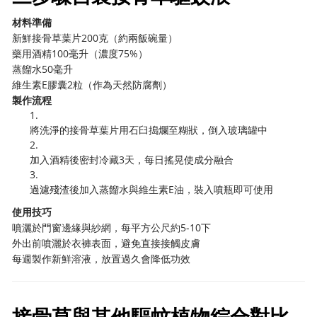
材料準備
新鮮接骨草葉片200克（約兩飯碗量）
藥用酒精100毫升（濃度75%）
蒸餾水50毫升
維生素E膠囊2粒（作為天然防腐劑）
製作流程
1.
將洗淨的接骨草葉片用石臼搗爛至糊狀，倒入玻璃罐中
2.
加入酒精後密封冷藏3天，每日搖晃使成分融合
3.
過濾殘渣後加入蒸餾水與維生素E油，裝入噴瓶即可使用
使用技巧
噴灑於門窗邊緣與紗網，每平方公尺約5-10下
外出前噴灑於衣褲表面，避免直接接觸皮膚
每週製作新鮮溶液，放置過久會降低功效
接骨草與其他驅蚊植物綜合對比