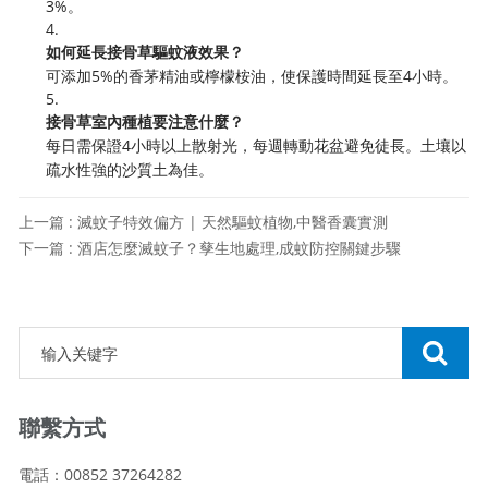
3%。
4.
如何延長接骨草驅蚊液效果？
可添加5%的香茅精油或檸檬桉油，使保護時間延長至4小時。
5.
接骨草室內種植要注意什麼？
每日需保證4小時以上散射光，每週轉動花盆避免徒長。土壤以
疏水性強的沙質土為佳。
上一篇 : 滅蚊子特效偏方 | 天然驅蚊植物,中醫香囊實測
下一篇 : 酒店怎麼滅蚊子？孳生地處理,成蚊防控關鍵步驟
聯繫方式
電話：00852 37264282