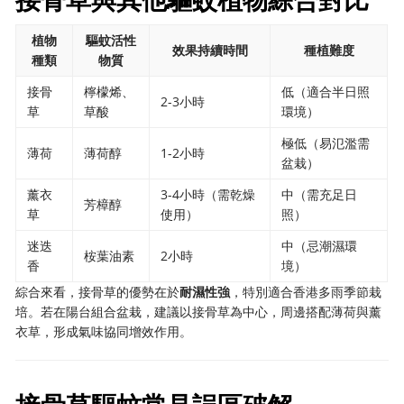
植物
驅蚊活性
效果持續時間
種植難度
種類
物質
接骨
檸檬烯、
低（適合半日照
2-3小時
草
草酸
環境）
極低（易氾濫需
薄荷
薄荷醇
1-2小時
盆栽）
薰衣
3-4小時（需乾燥
中（需充足日
芳樟醇
草
使用）
照）
迷迭
中（忌潮濕環
桉葉油素
2小時
香
境）
綜合來看，接骨草的優勢在於
耐濕性強
，特別適合香港多雨季節栽
培。若在陽台組合盆栽，建議以接骨草為中心，周邊搭配薄荷與薰
衣草，形成氣味協同增效作用。