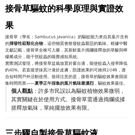
接骨草驅蚊的科學原理與實證效
果
接骨草（學名：Sambucus javanica）的驅蚊能力來自其葉片含有
的
揮發性萜類化合物
，這些物質會散發蚊蟲厭惡的氣味。根據中醫
文獻記載，接骨草全株可入藥，其新鮮葉片搗爛後釋放的草酸與檸
檬烯成分，能干扰蚊蟲的嗅覺感知系統。
實際測試發現，將接骨草盆栽放置於窗台邊，能使蚊蟲入侵率降低
約40%。若直接塗抹其汁液於皮膚，防護效果約可維持2小時，適
合短時間戶外活動使用。值得注意的是，接骨草的驅蚊效果會因採
集時間而異——
夏季正午採集的葉片氣味最濃烈
，驅蚊效果最佳。
個人觀點
：許多市民誤以為驅蚊植物效果微弱，
其實關鍵在於使用方式。接骨草需通過搗爛或揉
搓釋放氣味，單純擺放效果有限。
三步驟自製接骨草驅蚊液