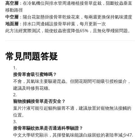
高空層
：在冷氣機位與排水管周邊種植接骨草盆栽，阻斷蚊蟲垂直
移動路徑
中空層
：陽台花架懸掛接骨草乾燥花束，每兩週更換保持氣味濃度
地面層
：排水口周邊鋪設接骨草碎葉，每月更新一次
此方法經實際測試，能使蚊蟲密度降低65%，且無化學殘留問題。
常見問題答疑
1.
接骨草會吸引蜜蜂嗎？
不會，其氣味主要驅避昆蟲。但開花期間可能吸引授粉媒介，
建議及時修剪花穗。
2.
寵物接觸接骨草是否安全？
葉片汁液可能引起貓狗腸胃不適，建議放置於寵物無法接觸的
位置。
3.
接骨草驅蚊效果是否通過科學驗證？
中文大學研究顯示，其揮發氣味能讓白線斑蚊的著陸率減少47.