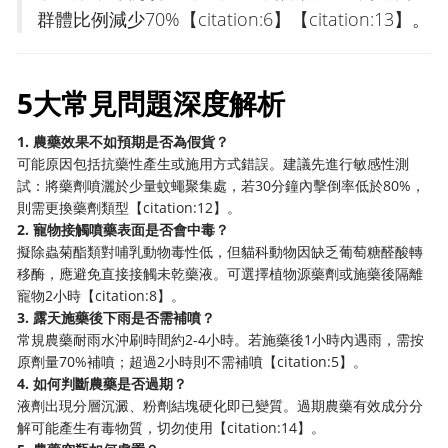
群體比例減少70%【citation:6】【citation:13】。
5大常見問題深度解析
1. 農藥效果不如預期是否為假貨？
可能原因包括抗藥性產生或施用方式錯誤。建議先進行敏感性測
試：將藥劑噴灑於少量蚊蠅聚集處，若30分鐘內擊倒率低於80%，
則需更換藥劑類型【citation:12】。
2. 寵物接觸噴藥表面是否會中毒？
擬除蟲菊酯類對哺乳動物毒性低，但貓科動物因缺乏葡萄糖醛酸轉
移酶，應避免直接接觸未乾藥液。可選擇植物源藥劑或施藥後隔離
寵物2小時【citation:8】。
3. 露天施藥後下雨是否需補噴？
常規農藥耐雨水沖刷時間約2-4小時。若施藥後1小時內遇雨，需按
原劑量70%補噴；超過2小時則不需補噴【citation:5】。
4. 如何判斷農藥是否過期？
液劑出現分層沉澱、粉劑結塊硬化即已變質。過期農藥有效成分分
解可能產生有毒物質，切勿使用【citation:14】。