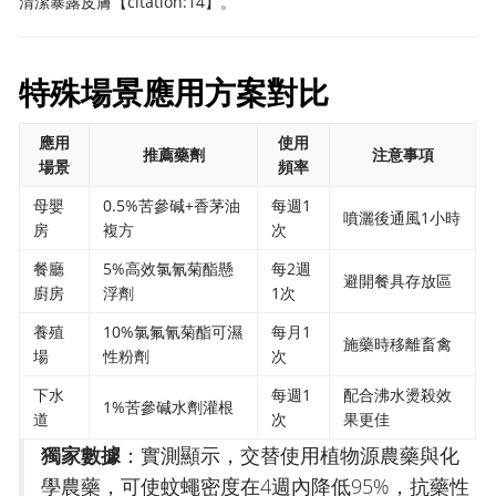
清潔暴露皮膚【citation:14】。
特殊場景應用方案對比
應用
使用
推薦藥劑
注意事項
場景
頻率
母嬰
0.5%苦參碱+香茅油
每週1
噴灑後通風1小時
房
複方
次
餐廳
5%高效氯氰菊酯懸
每2週
避開餐具存放區
廚房
浮劑
1次
養殖
10%氯氟氰菊酯可濕
每月1
施藥時移離畜禽
場
性粉劑
次
下水
每週1
配合沸水燙殺效
1%苦參碱水劑灌根
道
次
果更佳
獨家數據
：實測顯示，交替使用植物源農藥與化
學農藥，可使蚊蠅密度在4週內降低95%，抗藥性