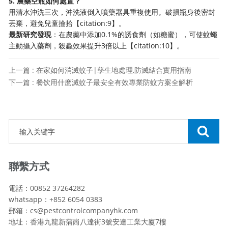
5. 農藥空瓶如何處置？
用清水沖洗三次，沖洗液倒入噴藥器具重複使用。破損瓶身後密封
丟棄，避免兒童撿拾【citation:9】。
最新研究發現
：在農藥中添加0.1%的誘食劑（如糖蜜），可使蚊蠅
主動攝入藥劑，殺蟲效果提升3倍以上【citation:10】。
上一篇 : 在家如何消滅蚊子|孳生地處理,防滅結合實用指南
下一篇 : 餐饮用什麽滅蚊子最安全有效專業防蚊方案全解析
聯繫方式
電話：00852 37264282
whatsapp：+852 6054 0383
郵箱：cs@pestcontrolcompanyhk.com
地址：香港九龍新蒲崗八達街3號安達工業大廈7樓