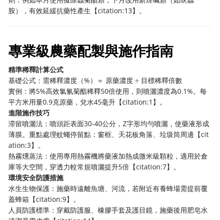
胺），有效延緩抗藥性產生【citation:13】。
專業級農藥配製與施作指南
精準稀釋計算公式
基礎公式：需稀釋濃度（%）＝ 原藥濃度 ÷ 目標稀釋倍數
實例：將5%高效氯氰菊酯稀釋50倍使用，則噴灑濃度為0.1%。每
平方米用量0.9克原藥，兌水45毫升【citation:1】。
進階施作技巧
滞留噴灑法：噴頭距表面30-40公分，Z字形均勻噴灑，使藥液形成
薄膜。重點處理蚊蠅停留點：窗框、天花板角落、垃圾筒周邊【cit
ation:3】。
熱霧燻蒸法：使用專用熱霧機將藥液加熱成微米級顆粒，適用於倉
庫等大空間，穿透力較常規噴灑提升5倍【citation:7】。
環境安全防護措施
水生生物保護：施藥時遠離魚塘、河流，若附近有養蜂場需提前覆
蓋蜂箱【citation:9】。
人員防護標準：穿戴防護服、橡膠手套及護目鏡，施藥後用肥皂水