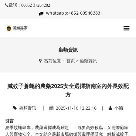
電話：00852 37264282
whatsapp:+852 60540383
蟲類資訊
當前位置：
首页
>
蟲類資訊
滅蚊子蒼蠅的農藥2025安全選擇指南室內外長效配
方
蟲類資訊
|
2025-11-10 12:22:16 |
小编
引言
夏季蚊蠅肆虐，農藥選擇成為難題——既要高效殺蟲，又需兼顧家
人與寵物安全。本文結合最新市場數據與毒理學研究，解析滅蚊子