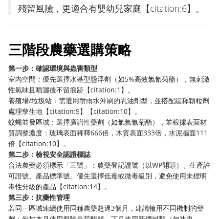
殘留風險，更適合有嬰幼兒家庭【citation:6】。
三階段農藥選購策略
第一步：確認環境與蟲害類型
室內空間：優先選擇水基型懸浮劑（如5%高效氯氰菊酯），無刺激
性氣味且噴灑後不留痕跡【citation:1】。
養殖場/垃圾站：需選用耐雨水沖刷的乳油劑型，並搭配緩釋顆粒劑
處理孳生地【citation:5】【citation:10】。
蚊蠅並發區域：選擇廣譜性藥劑（如氯氟氰菊酯），並根據表面材
質調整濃度：玻璃表面稀釋666倍，木質表面333倍，水泥牆面111
倍【citation:10】。
第二步：檢視安全認證標誌
合法農藥必須標示「三號」：農藥登記證號（以WP開頭）、生產許
可證號、產品標準號。優先選擇低毒或微毒級別，避免使用未標明
毒性分級的產品【citation:14】。
第三步：抗藥性管理
若同一區域連續使用同種農藥超過3個月，建議輪用不同機制的藥
劑：例如本月使用擬除蟲菊酯類，下月改用新煙碱類（如呋蟲