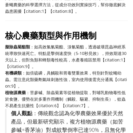
蒼蠅農藥的科學選擇方法，從成分功效到實操技巧，幫你徹底解決
蟲患困擾【citation:1】【citation:8】。
核心農藥類型與作用機制
擬除蟲菊酯類
：如高效氯氰菊酯、溴氰菊酯，透過破壞昆蟲神經系
統導致快速死亡。特點是擊倒速度快（5-10秒見效），持效期達30
天以上，但對魚類和蜂類毒性較高，水產養殖區禁用【citation:1】
【citation:9】。
有機磷類
：如倍硫磷，具觸殺和胃毒雙重效果，特別針對蚊蠅幼
蟲。需注意此類藥劑氣味刺激性強，室內使用後需充分通風【citati
on:9】。
植物源農藥
：苦參碱、除蟲菊素等從植物提取，對哺乳動物毒性低
於食鹽。優勢在於多重作用機制（觸殺、驅避、抑制生長），蚊蟲
不易產生抗藥性【citation:6】【citation:7】。
個人觀點
：傳統觀念認為化學農藥效果優於天然
產品，但最新研究顯示，複方植物源農藥（如苦
參碱+香茅油）對成蚊擊倒率已達90%，且無化學