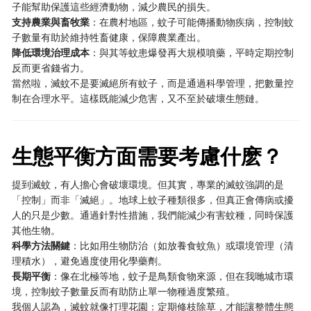
子能幫助保護這些經濟動物，減少農民的損失。
支持農業與畜牧業
：在農村地區，蚊子可能傳播動物疾病，控制蚊
子數量有助於維持牲畜健康，保障農業產出。
降低環境治理成本
：與其等蚊患爆發再大規模噴藥，平時定期控制
反而更省錢省力。
當然啦，滅蚊不是要滅絕所有蚊子，而是通過科學管理，把數量控
制在合理水平。這樣既能減少危害，又不至於破壞生態鏈。
生態平衡方面需要考慮什麽？
提到滅蚊，有人擔心會破壞環境。但其實，專業的滅蚊強調的是
「控制」而非「滅絕」。地球上蚊子種類很多，但真正會傳病或擾
人的只是少數。通過針對性措施，我們能減少有害蚊種，同時保護
其他生物。
科學方法關鍵
：比如用生物防治（如放養食蚊魚）或環境管理（清
理積水），避免過度使用化學藥劑。
長期平衡
：像在北極等地，蚊子是鳥類食物來源，但在我哋城市環
境，控制蚊子數量反而有助防止單一物種過度繁殖。
我個人認為，滅蚊就像打理花園：定期修枝除草，才能讓整體生態