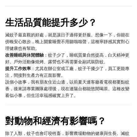
生活品質能提升多少？
滅蚊子最直觀的好處，就是讓日子過得更舒服。想像一下，你能在
傍晚安心散步，晚上開窗睡覺不用聽嗡嗡聲，這種寧靜感其實對心
理健康也有幫助。
改善睡眠與休閒體驗
：蚊子少了，睡眠質量自然提高，白天精神更
好。戶外活動像燒烤、露營也不再需要全副武裝防蚊。
提升工作效率
：尤其在辦公室或工廠，蚊子干擾少了，員工更能專
注，間接對生產力有正面影響。
說個小故事，我有朋友住近山邊，以前夏天連客廳看電視都要點蚊
香，後來請專業團隊處理後，現在連陽台都能悠閒喝茶。這種改變
看似小事，但生活幸福感確實上升了。
對動物和經濟有影響嗎？
除了人類，蚊子也會叮咬牲畜，影響農場動物的健康與生長。滅蚊