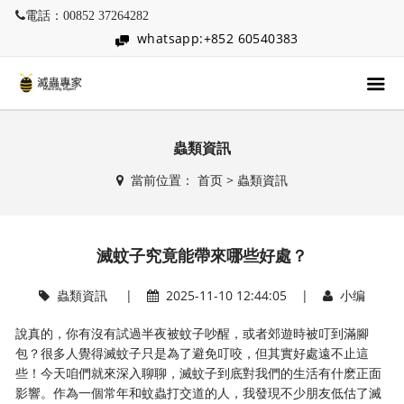
電話：00852 37264282
whatsapp:+852 60540383
蟲類資訊
當前位置：
首页
>
蟲類資訊
滅蚊子究竟能帶來哪些好處？
蟲類資訊
|
2025-11-10 12:44:05 |
小编
說真的，你有沒有試過半夜被蚊子吵醒，或者郊遊時被叮到滿腳
包？很多人覺得滅蚊子只是為了避免叮咬，但其實好處遠不止這
些！今天咱們就來深入聊聊，滅蚊子到底對我們的生活有什麽正面
影響。作為一個常年和蚊蟲打交道的人，我發現不少朋友低估了滅