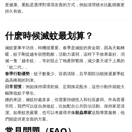
更健康。重點是選擇對環境友善的方式，例如清理積水比亂噴藥更
持久有效。
什麽時候滅蚊最划算？
滅蚊要事半功倍，時機很重要。春季是滅蚊的黃金期，因為天氣轉
暖，蚊子剛從越冬狀態甦醒，活動力還弱，這時下手效果最好。消
滅一隻「越冬蚊」，等於阻止了牠產卵繁殖，減少夏天成千上萬的
「蚊二代」。
春季行動優勢
：蚊子數量少、容易清除，且早期防治能推遲夏季蚊
蟲高峰期的到来。
日常習慣
：例如保持環境乾燥、定期換花瓶水，這些小動作就能大
幅降低蚊子孳生。
總的來說，滅蚊好處多多，但需要持續投入和社區參與。作為普通
市民，我們可以從自身做起，比如配合公共防治活動、保持家居清
潔。如果蚊患嚴重，也可以考慮尋求像
殺蟲專家
這類專業服務，他
們能提供更全面的方案。
常見問題（FAQ）