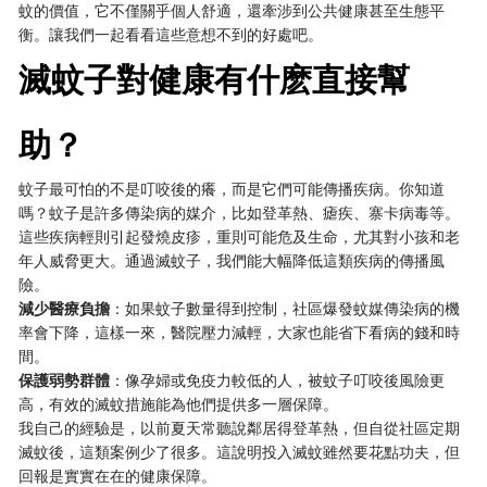
蚊的價值，它不僅關乎個人舒適，還牽涉到公共健康甚至生態平
衡。讓我們一起看看這些意想不到的好處吧。
滅蚊子對健康有什麽直接幫
助？
蚊子最可怕的不是叮咬後的癢，而是它們可能傳播疾病。你知道
嗎？蚊子是許多傳染病的媒介，比如登革熱、瘧疾、寨卡病毒等。
這些疾病輕則引起發燒皮疹，重則可能危及生命，尤其對小孩和老
年人威脅更大。通過滅蚊子，我們能大幅降低這類疾病的傳播風
險。
減少醫療負擔
：如果蚊子數量得到控制，社區爆發蚊媒傳染病的機
率會下降，這樣一來，醫院壓力減輕，大家也能省下看病的錢和時
間。
保護弱勢群體
：像孕婦或免疫力較低的人，被蚊子叮咬後風險更
高，有效的滅蚊措施能為他們提供多一層保障。
我自己的經驗是，以前夏天常聽說鄰居得登革熱，但自從社區定期
滅蚊後，這類案例少了很多。這說明投入滅蚊雖然要花點功夫，但
回報是實實在在的健康保障。