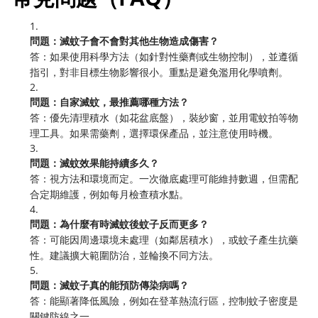
1.
問題：滅蚊子會不會對其他生物造成傷害？
答：如果使用科學方法（如針對性藥劑或生物控制），並遵循
指引，對非目標生物影響很小。重點是避免濫用化學噴劑。
2.
問題：自家滅蚊，最推薦哪種方法？
答：優先清理積水（如花盆底盤），裝紗窗，並用電蚊拍等物
理工具。如果需藥劑，選擇環保產品，並注意使用時機。
3.
問題：滅蚊效果能持續多久？
答：視方法和環境而定。一次徹底處理可能維持數週，但需配
合定期維護，例如每月檢查積水點。
4.
問題：為什麼有時滅蚊後蚊子反而更多？
答：可能因周邊環境未處理（如鄰居積水），或蚊子產生抗藥
性。建議擴大範圍防治，並輪換不同方法。
5.
問題：滅蚊子真的能預防傳染病嗎？
答：能顯著降低風險，例如在登革熱流行區，控制蚊子密度是
關鍵防線之一。