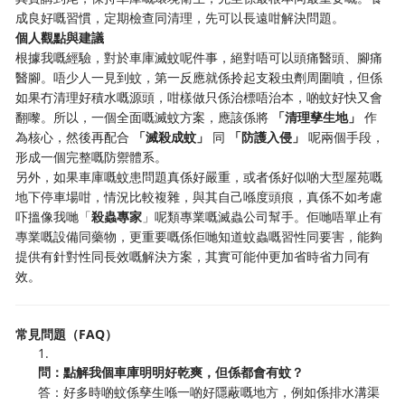
成良好嘅習慣，定期檢查同清理，先可以長遠咁解決問題。
個人觀點與建議
根據我嘅經驗，對於車庫滅蚊呢件事，絕對唔可以頭痛醫頭、腳痛
醫腳。唔少人一見到蚊，第一反應就係拎起支殺虫劑周圍噴，但係
如果冇清理好積水嘅源頭，咁樣做只係治標唔治本，啲蚊好快又會
翻嚟。所以，一個全面嘅滅蚊方案，應該係將
「清理孳生地」
​ 作
為核心，然後再配合
「滅殺成蚊」
​ 同
「防護入侵」
​ 呢兩個手段，
形成一個完整嘅防禦體系。
另外，如果車庫嘅蚊患問題真係好嚴重，或者係好似啲大型屋苑嘅
地下停車場咁，情況比較複雜，與其自己喺度頭痕，真係不如考慮
吓搵像我哋「
殺蟲專家
」呢類專業嘅滅蟲公司幫手。佢哋唔單止有
專業嘅設備同藥物，更重要嘅係佢哋知道蚊蟲嘅習性同要害，能夠
提供有針對性同長效嘅解決方案，其實可能仲更加省時省力同有
效。
常見問題（FAQ）
1.
問：點解我個車庫明明好乾爽，但係都會有蚊？
答：好多時啲蚊係孳生喺一啲好隱蔽嘅地方，例如係排水溝渠