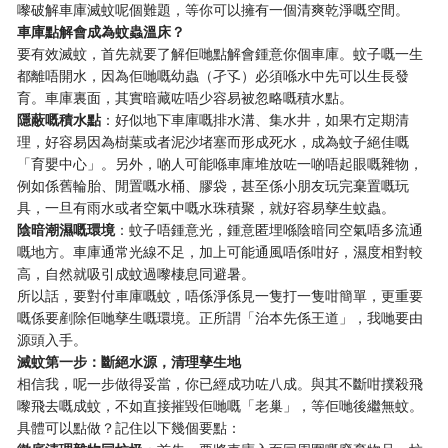
嚟破解車庫滅蚊呢個難題，等你可以擁有一個清爽乾淨嘅空間。
車庫點解會成為蚊蟲溫床？
要有效滅蚊，首先就要了解佢哋點解會鍾意你個車庫。蚊子嘅一生
都離唔開水，因為佢哋嘅幼蟲（孑孓）必須喺水中先可以生長發
育。車庫裏面，其實暗藏咗唔少容易被忽略嘅積水點。
隱蔽嘅積水點
：好似地下車庫嘅排水溝、集水井，如果冇定期清
理，好容易因為樹葉或者泥沙堵塞而形成死水，成為蚊子絕佳嘅
「育嬰中心」。另外，啲人可能喺車庫堆放咗一啲唔起眼嘅雜物，
例如係舊輪胎、閒置嘅水桶、膠袋，甚至係小朋友玩完棄置嘅玩
具，一旦有雨水或者空氣中嘅水珠積聚，就好容易孳生蚊蟲。
陰暗潮濕嘅環境
：蚊子唔鍾意光，鍾意匿埋喺陰暗同空氣唔多流通
嘅地方。車庫通常光線不足，加上可能通風唔係咁好，濕度相對較
高，自然就吸引成蚊過嚟棲息同避暑。
所以話，要對付車庫嘅蚊，唔係淨係見一隻打一隻咁簡單，更重要
嘅係要剷除佢哋孳生嘅環境。正所謂「治本先係王道」，我哋要由
源頭入手。
滅蚊第一步：斷絕水源，清理孳生地
相信我，呢一步做得妥當，你已經成功咗八成。與其不斷咁撲殺飛
嚟飛去嘅成蚊，不如直接摧毀佢哋嘅「老巢」，等佢哋後繼無蚊。
具體可以點做？記住以下幾個要點：