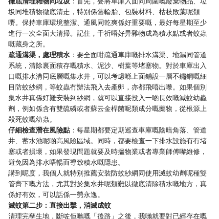
徹底清理雜物同垃圾
：首先，要將車庫入面同周圍嘅廢棄物品、垃
圾同堆積物徹底清走，特別係舊輪胎、包裝材料、枯枝敗葉呢類
嘢。保持車庫環境整潔、通風同乾爽係好重要嘅，最好每星期至少
進行一次全面大清掃。記住，千祈唔好畀雜物成為積水點或者蚊蟲
嘅藏身之所。
疏通溝渠，處理積水
：要全面咁疏通車庫嘅排水溝渠、地漏同管道
系統，清除裏面積存嘅積水、泥沙、樹葉等堵塞物。對於車庫出入
口嘅排水溝同底層嘅集水井，可以考慮喺上面鋪設一層不鏽鋼嘅細
目防蚊紗網，等蚊蟲冇辦法飛入去產卵，亦都飛唔出嚟。如果個別
集水井真係好難安裝到紗網，就可以直接投入一啲長效嘅滅蚊幼蟲
劑，例如係含有雙硫磷或者蘇云金桿菌呢類成分嘅藥物，從根源上
殺死蚊嘅幼蟲。
仔細檢查潛在風險點
：每星期都要定期巡查車庫嘅陰暗角落、管道
井、蓄水池呢啲高風險區域。同時，都要檢查一下排水設施有冇堵
塞或者損壞，如果發現問題就要及時搵物業或者專業師傅嚟維修，
避免因為排水唔暢而導致積水嘅隱患。
講到呢度，我個人就特別推薦安裝防蚊紗網同使用滅蚊幼劑呢種雙
管齊下嘅方法，尤其對於集水井呢類難以徹底清除積水嘅地方，真
係好有效，可以話係一勞永逸。
滅蚊第二步：直接出擊，消滅成蚊
清理完孳生地，斷咗佢哋嘅「後路」之後，我哋就要對已經存在嘅