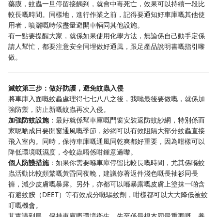
藥膜，蚊蟲一旦停留接觸到，就會中毒死亡，效果可以持續一段比
較長嘅時間。同樣地，進行作業之前，記得要通知好車庫嘅其他使
用者，噴灑嘅時候盡量避開車輛同其他設施。
有一點要提醒大家，就係如果使用化學方法，無論係自己動手定係
請人幫忙，都要注意安全同埋做好通風，跟足產品說明書嘅指引嚟
做。
滅蚊第三步：做好防護，避免蚊蟲入侵
將車庫入面嘅蚊蟲處理得七七八八之後，我哋最後要做嘅，就係加
強防禦，防止新嘅蚊蟲再次入侵。
加強防蚊設施
：最好就係幫車庫嘅門窗安裝返防蚊紗網，特別係而
家呢啲成日要開窗通風嘅季節，紗網可以有效阻隔大部分蚊蟲直接
飛入室內。同時，保持車庫嘅通風同乾爽都好重要，因為咁樣可以
降低環境嘅濕度，令蚊蟲唔係咁鍾意過嚟。
個人防護措施
：如果你需要喺車庫停留比較長嘅時間，尤其係喺蚊
蟲活動比較頻繁嘅黃昏同夜晚，建議你著返件淺色嘅長袖衫同長
褲，減少皮膚嘅暴露。另外，亦都可以喺暴露嘅皮膚上塗抹一啲含
有避蚊胺（DEET）等有效成分嘅驅蚊劑，咁樣都可以大大降低被蚊
叮嘅機會。
其實講到尾，保持車庫嘅環境衛生，先至係最根本同最重要嘅。養