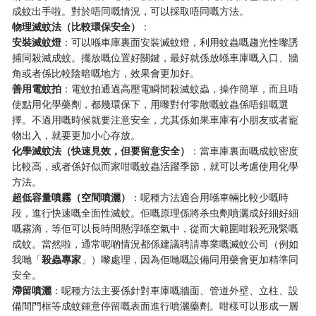
成蚊出手啦。對於唔同嘅情況，可以採取唔同嘅方法。
物理滅蚊法（比較環保安全）
：
安裝滅蚊燈
：可以喺車庫裏面安裝滅蚊燈，利用蚊蟲嘅趨光性嚟誘
捕同殺滅成蚊。擺放嘅位置好關鍵，最好就係放喺車庫嘅入口、牆
角或者係比較陰暗嘅地方，效果會更加好。
善用電蚊拍
：電蚊拍通過高壓電瞬間殺滅蚊蟲，操作簡單，而且唔
使點用化學藥劑，都幾環保下，用嚟對付零散嘅蚊蟲係唔錯嘅選
擇。不過用嘅時候就要注意安全，尤其係如果車庫有小朋友或者寵
物出入，就要更加小心存放。
化學滅蚊法（快速見效，但要留意安全）
：當車庫裏面嘅成蚊密度
比較高，或者係好似而家咁嘅蚊蟲活躍季節，就可以考慮使用化學
方法。
超低容量噴霧（空間噴灑）
：呢種方法適合用喺車輛比較少嘅時
段，進行快速嘅全面性滅蚊。佢嘅原理係將杀虫劑噴灑成好細好細
嘅霧滴，等佢可以長時間懸浮喺空氣中，從而大範圍咁殺死飛緊嘅
成蚊。當然啦，通常呢啲情況都係建議聘請專業嘅滅蚊公司（例如
我哋「
殺蟲專家
」）嚟處理，因為佢哋嘅設備同用藥會更加精準同
安全。
滯留噴灑
：呢種方法主要係針對車庫嘅牆面、管道外壁、立柱、設
備間門框等成蚊鍾意停留嘅表面進行噴灑藥劑。咁樣可以形成一層