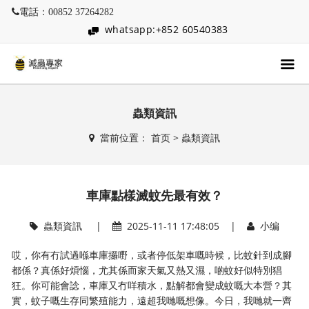
電話：00852 37264282
whatsapp:+852 60540383
蟲類資訊
當前位置：
首页
>
蟲類資訊
車庫點樣滅蚊先最有效？
蟲類資訊
|
2025-11-11 17:48:05 |
小编
哎，你有冇試過喺車庫攞嘢，或者停低架車嘅時候，比蚊針到成腳
都係？真係好煩惱，尤其係而家天氣又熱又濕，啲蚊好似特別猖
狂。你可能會諗，車庫又冇咩積水，點解都會變成蚊嘅大本營？其
實，蚊子嘅生存同繁殖能力，遠超我哋嘅想像。今日，我哋就一齊