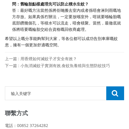
問：舊輪胎點樣處理先可以防止積水生蚊？
答：最好嘅方法當然係將佢哋搬去室內或者係唔會淋到雨嘅地
方存放。如果真係冇辦法，一定要放喺室外，咁就要喺輪胎嘅
底部鑽幾個孔，等積水可以流走，唔會積聚。當然，最徹底就
係將唔要嘅輪胎交給合資格嘅回收商處理。
希望以上嘅分享能夠幫到大家，等各位都可以成功告別車庫嘅蚊
患，擁有一個更加舒適嘅空間。
上一篇 : 用香煙如何滅蚊子才安全有效？
下一篇 : 小魚消滅蚊子實測有效,食蚊魚養殖與生態防蚊技巧
聯繫方式
電話：00852 37264282