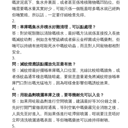
嘅淤泥底下、集水井裏面，或者甚至係堆積雜物嘅凹陷位。佢
哋需要嘅水量其實好少，可能只係一個瓶蓋咁多嘅水就已經夠
佢哋繁殖。所以話，一定要仔細檢查先得。
2.
問：車庫嘅集水井積水好難清理，可以點處理？
答：對於呢類難以清除嘅積水，最好嘅方法就係直接投入長效
嘅滅蚊幼劑，例如含有雙硫磷或者蘇云金桿菌成分嘅藥劑。佢
哋可以持續有效咁殺死水中嘅蚊幼蟲，而且對人同寵物都相對
安全。
3.
問：滅蚊燈應該點擺放先至最有效？
答：滅蚊燈最好擺喺車庫嘅入口位置、光線比較暗嘅牆角，或
者係蚊蟲通常棲息嘅陰暗處。要留意盡量避免將滅蚊燈放喺車
庫門口對出嘅光猛地方，因為咁樣會影響佢嘅誘蚊效果。
4.
問：用殺蟲劑噴灑車庫之後，要等幾耐先可以入去？
答：如果用咗殺蟲劑進行空間噴灑，建議最好等30分鐘之後，
先好打開門窗徹底咁通風，等到空氣中嘅藥霧完全消散之後，
人員先至好進入。而如果係進行咗滯留噴灑，咁就要注意唔好
立即清洗噴灑過嘅表面，等佢哋嘅藥效可以維持得耐啲。
5.