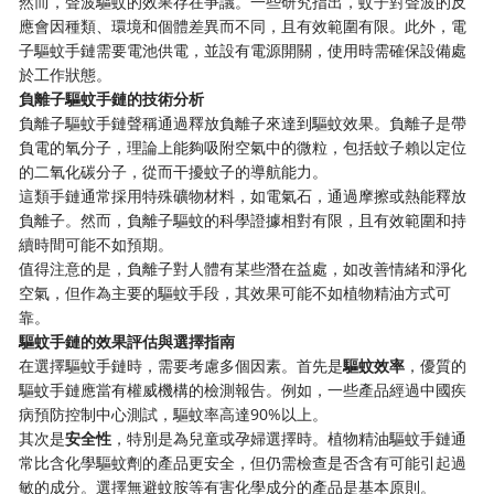
然而，聲波驅蚊的效果存在爭議。一些研究指出，蚊子對聲波的反
應會因種類、環境和個體差異而不同，且有效範圍有限。此外，電
子驅蚊手鏈需要電池供電，並設有電源開關，使用時需確保設備處
於工作狀態。
負離子驅蚊手鏈的技術分析
負離子驅蚊手鏈聲稱通過釋放負離子來達到驅蚊效果。負離子是帶
負電的氧分子，理論上能夠吸附空氣中的微粒，包括蚊子賴以定位
的二氧化碳分子，從而干擾蚊子的導航能力。
這類手鏈通常採用特殊礦物材料，如電氣石，通過摩擦或熱能釋放
負離子。然而，負離子驅蚊的科學證據相對有限，且有效範圍和持
續時間可能不如預期。
值得注意的是，負離子對人體有某些潛在益處，如改善情緒和淨化
空氣，但作為主要的驅蚊手段，其效果可能不如植物精油方式可
靠。
驅蚊手鏈的效果評估與選擇指南
在選擇驅蚊手鏈時，需要考慮多個因素。首先是
驅蚊效率
，優質的
驅蚊手鏈應當有權威機構的檢測報告。例如，一些產品經過中國疾
病預防控制中心測試，驅蚊率高達90%以上。
其次是
安全性
，特別是為兒童或孕婦選擇時。植物精油驅蚊手鏈通
常比含化學驅蚊劑的產品更安全，但仍需檢查是否含有可能引起過
敏的成分。選擇無避蚊胺等有害化學成分的產品是基本原則。