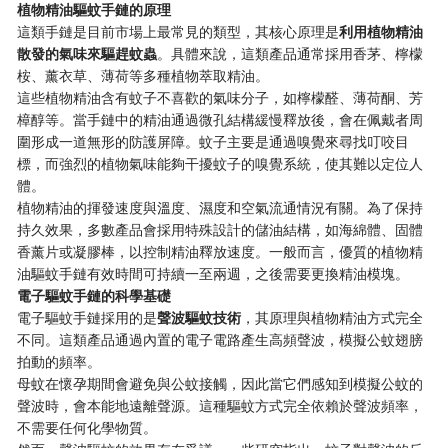
植物精油驅蚊手鏈的原理
這類手鏈是目前市場上最常見的類型，其核心原理是
利用植物精油
散發的氣味來驅趕蚊蟲
。具體來說，這類產品通常採用香茅、檸檬
桉、薰衣草、薄荷等多種植物萃取精油。
這些植物精油含有蚊子不喜歡的氣味分子，如檸檬醛、薄荷酮、芳
樟醇等。當手鏈中的精油通過微孔結構緩慢釋放後，會在佩戴者周
圍形成一道無形的防護屏障。蚊子主要是通過嗅覺來尋找叮咬目
標，而強烈的植物氣味能夠干擾蚊子的嗅覺系統，使其難以定位人
體。
植物精油的揮發速度與溫度、濕度和空氣流通情況有關。為了保持
持久效果，多數產品會採用特殊設計的儲油結構，如海綿體、固體
香薰片或凝膠棒，以控制精油釋放速度。一般而言，優質的植物精
油驅蚊手鏈有效時間可持續一至兩週，之後需要更換精油模塊。
電子驅蚊手鏈的科學基礎
電子驅蚊手鏈採用的是
聲波驅蚊技術
，其原理與植物精油方式完全
不同。這類產品通過內置的電子電路產生高頻聲波，模擬公蚊翅膀
拍動的頻率。
母蚊在懷孕期間會避免與公蚊接觸，因此當它們感知到模擬公蚊的
聲波時，會本能地遠離聲源。這種驅蚊方式完全依賴於聲波頻率，
不需要任何化學物質。