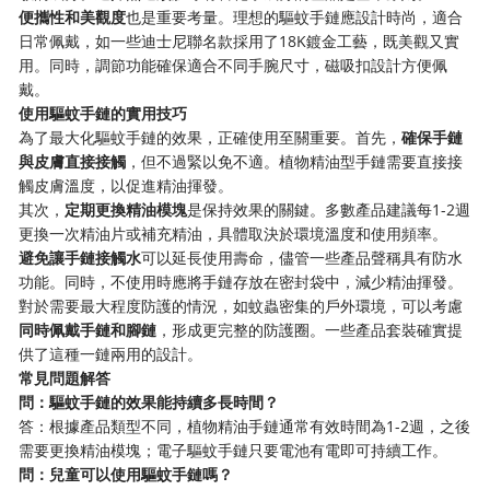
便攜性和美觀度
也是重要考量。理想的驅蚊手鏈應設計時尚，適合
日常佩戴，如一些迪士尼聯名款採用了18K鍍金工藝，既美觀又實
用。同時，調節功能確保適合不同手腕尺寸，磁吸扣設計方便佩
戴。
使用驅蚊手鏈的實用技巧
為了最大化驅蚊手鏈的效果，正確使用至關重要。首先，
確保手鏈
與皮膚直接接觸
，但不過緊以免不適。植物精油型手鏈需要直接接
觸皮膚溫度，以促進精油揮發。
其次，
定期更換精油模塊
是保持效果的關鍵。多數產品建議每1-2週
更換一次精油片或補充精油，具體取決於環境溫度和使用頻率。
避免讓手鏈接觸水
可以延長使用壽命，儘管一些產品聲稱具有防水
功能。同時，不使用時應將手鏈存放在密封袋中，減少精油揮發。
對於需要最大程度防護的情況，如蚊蟲密集的戶外環境，可以考慮
同時佩戴手鏈和腳鏈
，形成更完整的防護圈。一些產品套裝確實提
供了這種一鏈兩用的設計。
常見問題解答
問：驅蚊手鏈的效果能持續多長時間？
答：根據產品類型不同，植物精油手鏈通常有效時間為1-2週，之後
需要更換精油模塊；電子驅蚊手鏈只要電池有電即可持續工作。
問：兒童可以使用驅蚊手鏈嗎？