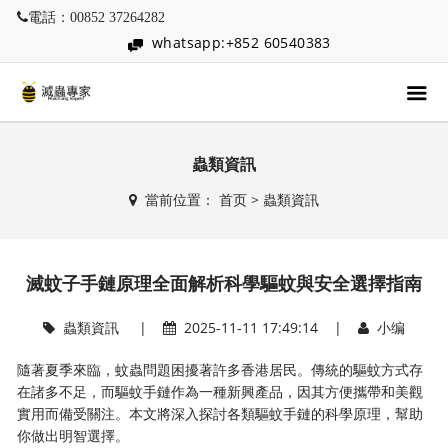
電話：00852 37264282
whatsapp:+852 60540383
蟲類資訊
當前位置：
首页
>
蟲類資訊
滅蚊子手鏈原理全面解析科學驅蚊與安全選擇指南
蟲類資訊
|
2025-11-11 17:49:14 |
小编
隨著夏季來臨，蚊蟲問題困擾著許多香港居民。傳統的驅蚊方式存
在諸多不足，而驅蚊手鏈作為一種新興產品，因其方便攜帶和美觀
實用而備受關注。本文將深入探討各類驅蚊手鏈的科學原理，幫助
你做出明智選擇。