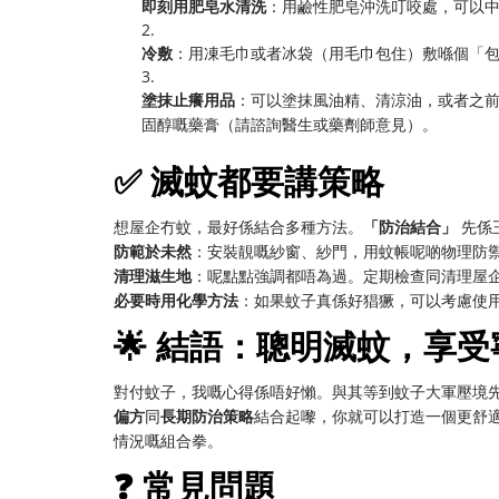
即刻用肥皂水清洗
：用鹼性肥皂沖洗叮咬處，可以
2.
冷敷
：用凍毛巾或者冰袋（用毛巾包住）敷喺個「
3.
塗抹止癢用品
：可以塗抹風油精、清涼油，或者之
固醇嘅藥膏（請諮詢醫生或藥劑師意見）。
✅ 滅蚊都要講策略
想屋企冇蚊，最好係結合多種方法。
「防治結合」
​ 先
防範於未然
：安裝靚嘅紗窗、紗門，用蚊帳呢啲物理防
清理滋生地
：呢點點強調都唔為過。定期檢查同清理屋
必要時用化學方法
：如果蚊子真係好猖獗，可以考慮使
🌟 結語：聰明滅蚊，享
對付蚊子，我嘅心得係唔好懶。與其等到蚊子大軍壓境
偏方
同
長期防治策略
結合起嚟，你就可以打造一個更舒
情況嘅組合拳。
❓ 常見問題