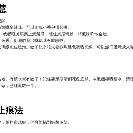
慧
嚟試。
蒜頭嘅辛辣味。可以整成小香包掛起嚟。
。或者喺風扇葉上滴幾滴，隨住風扇轉動，將氣味吹散全屋。
夜來香。佢哋散發出嘅氣味有助驅蚊。
玻璃紙包住燈泡。蚊子似乎唔太喜歡呢種色調嘅光線，可以減低佢哋飛入
生地
。冇積水就冇蚊子！記住要定期清倒花盆底碟、冷氣機盤嘅積水，清
樣做，已經贏咗一半。
速止痕法
捽
，越捽會越痕，仲可能搞到細菌感染。