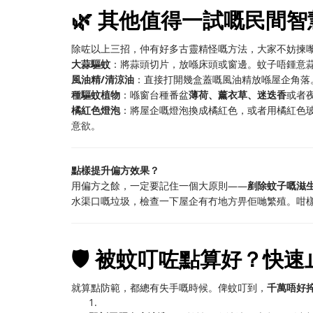
🌿 其他值得一試嘅民間智
除咗以上三招，仲有好多古靈精怪嘅方法，大家不妨揀
大蒜驅蚊
：將蒜頭切片，放喺床頭或窗邊。蚊子唔鍾意
風油精/清涼油
：直接打開幾盒蓋嘅風油精放喺屋企角落
種驅蚊植物
：喺窗台種番盆
薄荷、薰衣草、迷迭香
或者
橘紅色燈泡
：將屋企嘅燈泡換成橘紅色，或者用橘紅色
意欲。
點樣提升偏方效果？
用偏方之餘，一定要記住一個大原則——
剷除蚊子嘅滋
水渠口嘅垃圾，檢查一下屋企有冇地方畀佢哋繁殖。咁
🛡️ 被蚊叮咗點算好？快
就算點防範，都總有失手嘅時候。俾蚊叮到，
千萬唔好
1.