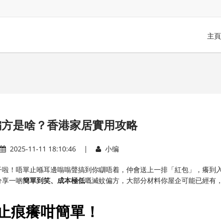
主頁
偏方是啥？香港家居實用攻略
2025-11-11 18:10:46 |
小编
子啦！唔單止喺耳邊嗡嗡聲搞到你瞓唔着，仲會送上一排「紅包」，癢到
分享一啲
簡單到笑、成本極低
嘅滅蚊偏方，大部分材料你屋企可能已經有
唔止痕癢咁簡單！