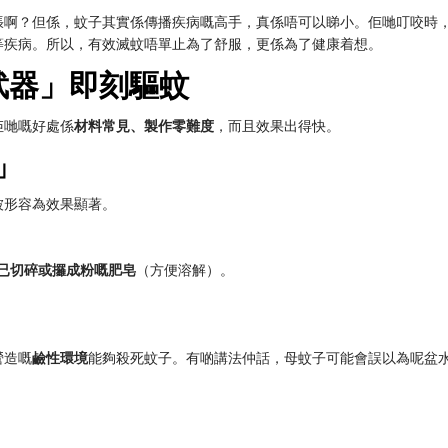
張啊？但係，蚊子其實係傳播疾病嘅高手，真係唔可以睇小。佢哋叮咬時
等疾病。所以，有效滅蚊唔單止為了舒服，更係為了健康着想。
然武器」即刻驅蚊
佢哋嘅好處係
材料常見、製作零難度
，而且效果出得快。
」
被形容為效果顯著。
量已切碎或攞成粉嘅肥皂
（方便溶解）。
營造嘅
鹼性環境
能夠殺死蚊子。有啲講法仲話，母蚊子可能會誤以為呢盆