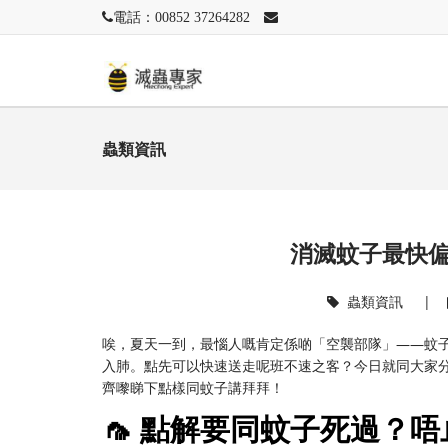
電話：00852 37264282
蟲類資訊
消滅蚊子最快
蟲類資訊
|
唉，夏天一到，最惱人嘅肯定係啲「空襲部隊」——蚊
入肺。點先可以快速送走呢班不速之客？今日就同大家
齊嚟睇下點樣同蚊子講拜拜！
🦟 點解要同蚊子死過？