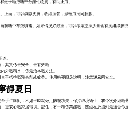
中和蚊子唾液嘅部分酸性物質，有助止痕。
包」上面，可以鎮靜皮膚，收縮血管，減輕痕癢同腫脹。
前自製嘅中草藥噴霧。如果情況好嚴重，可以考慮塗抹少量含有抗組織胺
係王道。
禦，其實係最安全、最有效嘅。
企内外嘅積水，係最治本嘅方法。
用合乎標準嘅殺蟲劑或蚊香。使用時要跟足說明，注意通風同安全。
受寧靜夏日
先至手忙腳亂，不如平時就做足防範功夫，保持環境衛生。將今次介紹嘅
適、更安心嘅家居環境。記住，冇一種係萬能嘅，關鍵在於搵到最適合你