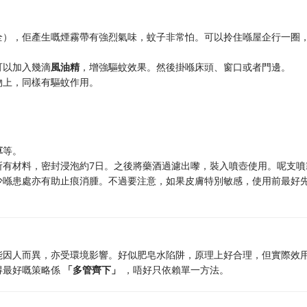
全），佢產生嘅煙霧帶有強烈氣味，蚊子非常怕。可以拎住喺屋企行一圈
可以加入幾滴
風油精
，增強驅蚊效果。然後掛喺床頭、窗口或者門邊。
物上，同樣有驅蚊作用。
草
等。
所有材料，密封浸泡約7日。之後將藥酒過濾出嚟，裝入噴壺使用。呢支噴
少喺患處亦有助止痕消腫。不過要注意，如果皮膚特別敏感，使用前最好
能因人而異，亦受環境影響。好似肥皂水陷阱，原理上好合理，但實際效
得最好嘅策略係
「多管齊下」
​ ，唔好只依賴單一方法。