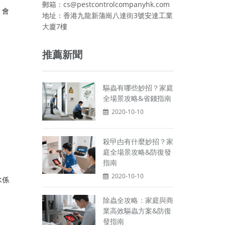
郵箱：cs@pestcontrolcompanyhk.com
，會
地址：香港九龍新蒲崗八達街3號安達工業
大廈7樓
推薦新聞
驅蟲有哪些妙招？家庭
全場景攻略&省錢指南
2020-10-10
殺曱甴有什麼妙招？家
庭全場景攻略&防復發
指南
2020-10-10
水係
除蟲全攻略：家庭與商
業高效驅蟲方案&防復
發指南