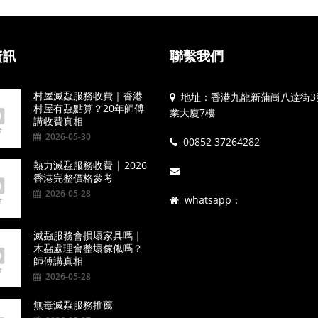
資訊
聯繫我們
村屋滅蝨服務收費｜香港
地址：香港九龍新蒲崗八達街3
村屋有蝨點算？20年師傅
業大廈7樓
講收費真相
2026-05-30
00852 37264282
熱力滅蝨服務收費 | 2026
香港完整價格參考
2026-05-28
whatsapp：
滅蝨服務會損壞家具嗎｜
木蝨處理會整壞傢俬嗎？
師傅講真相
2026-05-28
無毒滅蝨服務推薦