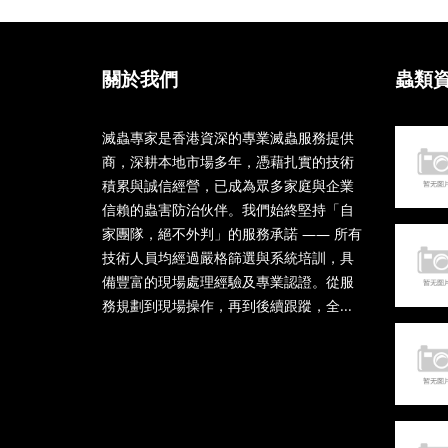
關於我們
蟲類
滅蟲專家是香港資深的專業滅蟲服務提供
商，深耕本地市場多年，憑藉扎實的技術
積累與誠信經營，已成為眾多家庭與企業
信賴的蟲害防治伙伴。我們始終堅持「自
家團隊，絕不外判」的服務承諾 —— 所有
技術人員均經過嚴格篩選與系統培訓，具
備豐富的現場處理經驗及專業認證。從服
務規劃到現場操作，再到後續跟蹤，全...