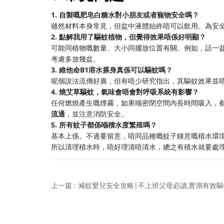
1. 自製嘅肥皂白糖水對小朋友或者寵物安全嗎？
雖然材料本身常見，但盆中液體始終唔可以飲用。為安
2. 點解我用了驅蚊植物，但覺得效果唔係好明顯？
可能同植物嘅數量、大小同擺放位置有關。例如，話一
考慮多放幾盆。
3. 維他命B1溶水搽身真係可以驅蚊嗎？
呢個說法流傳好廣，但有唔少研究指出，其驅蚊效果並
4. 燒艾草驅蚊，氣味會唔會對呼吸系統有影響？
任何燃燒產生嘅煙霧，如果喺密閉空間內長時間吸入，
流通
，並注意消防安全。
5. 所有蚊子都係喺積水度繁殖嗎？
基本上係。不過要留意，唔同品種嘅蚊子鍾意嘅積水環
所以清理積水時，唔好理清唔清水，總之有積水就要處
上一篇 : 滅蚊嬰兒安全攻略|不上班父母必讀,實測有效