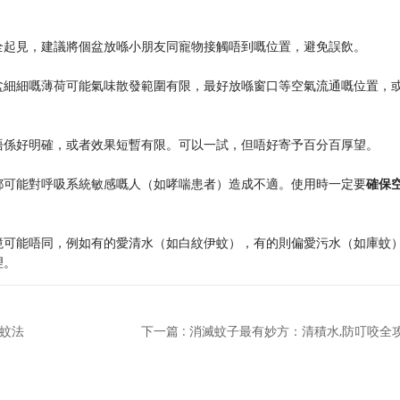
全起見，建議將個盆放喺小朋友同寵物接觸唔到嘅位置，避免誤飲。
盆細細嘅薄荷可能氣味散發範圍有限，最好放喺窗口等空氣流通嘅位置，
唔係好明確，或者效果短暫有限。可以一試，但唔好寄予百分百厚望。
都可能對呼吸系統敏感嘅人（如哮喘患者）造成不適。使用時一定要
確保
境可能唔同，例如有的愛清水（如白紋伊蚊），有的則偏愛污水（如庫蚊
理。
驅蚊法
下一篇 : 消滅蚊子最有妙方：清積水,防叮咬全