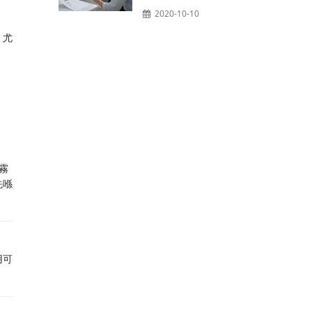
2020-10-10
，尤
霧
先喺
用可