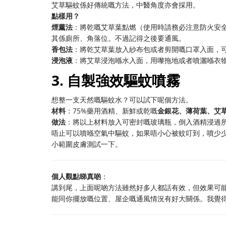
艾草驅蚊係好傳統嘅方法，中醫角度亦會採用。
點樣用？
煙薰法
：將乾嘅艾草葉點燃（使用時請務必注意防火安
其係廁所、角落位。不過記得之後要通風。
香包法
：將乾艾草葉放入紗布包或者剪開嘅口罩入面，
浸泡液
：將艾草浸泡喺水入面，用嚟拖地或者噴灑喺衣
3. 自製強效驅蚊噴霧
想整一支天然嘅驅蚊水？可以試下呢個方法。
材料
：75%藥用酒精、新鮮或乾嘅
金銀花、薄荷葉、艾
做法
：將以上材料放入可密封嘅玻璃瓶，倒入酒精浸過
唔止可以噴喺空氣中驅蚊，如果唔小心被蚊叮到，噴少
小範圍皮膚測試一下。
個人觀點睇真啲
：
講到尾，上面呢啲方法雖然好多人都話有效，但效果可
能同你擺放嘅位置、屋企嘅通風情況有好大關係。我覺