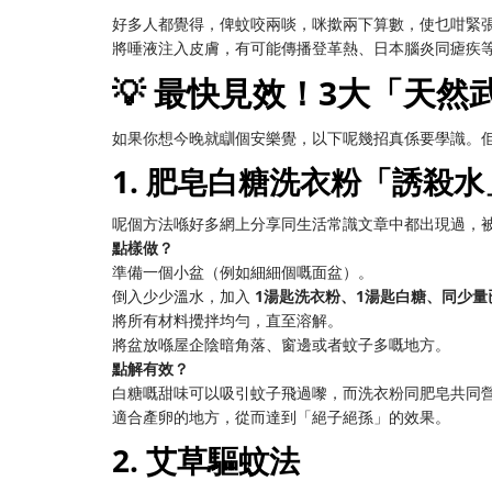
好多人都覺得，俾蚊咬兩啖，咪撳兩下算數，使乜咁緊
將唾液注入皮膚，有可能傳播登革熱、日本腦炎同瘧疾
💡 最快見效！3大「天
如果你想今晚就瞓個安樂覺，以下呢幾招真係要學識。
1. 肥皂白糖洗衣粉「誘殺水
呢個方法喺好多網上分享同生活常識文章中都出現過，
點樣做？
準備一個小盆（例如細細個嘅面盆）。
倒入少少溫水，加入
1湯匙洗衣粉、1湯匙白糖、同少
將所有材料攪拌均勻，直至溶解。
將盆放喺屋企陰暗角落、窗邊或者蚊子多嘅地方。
點解有效？
白糖嘅甜味可以吸引蚊子飛過嚟，而洗衣粉同肥皂共同
適合產卵的地方，從而達到「絕子絕孫」的效果。
2. 艾草驅蚊法