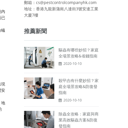
郵箱：cs@pestcontrolcompanyhk.com
地址：香港九龍新蒲崗八達街3號安達工業
能內
大廈7樓
面已
推薦新聞
白蟻
驅蟲有哪些妙招？家庭
全場景攻略&省錢指南
2020-10-10
殺曱甴有什麼妙招？家
出現
庭全場景攻略&防復發
間安
指南
2020-10-10
，地
的
除蟲全攻略：家庭與商
業高效驅蟲方案&防復
發指南