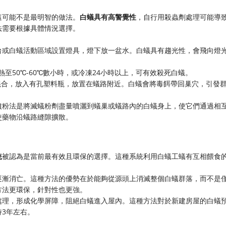
這可能不是最明智的做法。
白蟻具有高警覺性
，自行用殺蟲劑處理可能導
法需要根據具體情況選擇。
台或白蟻活動區域設置燈具，燈下放一盆水。白蟻具有趨光性，會飛向燈
至50℃-60℃數小時，或冷凍24小時以上，可有效殺死白蟻。
例混合，放入有孔塑料瓶，放置在蟻路附近。白蟻會將毒餌帶回巢穴，引發
噴粉法是將滅蟻粉劑盡量噴灑到蟻巢或蟻路內的白蟻身上，使它們通過相
使藥物沿蟻路縫隙擴散。
統
被認為是當前最有效且環保的選擇。這種系統利用白蟻工蟻有互相餵食
逐漸消亡。這種方法的優勢在於能夠從源頭上消滅整個白蟻群落，而不是
方法更環保，針對性也更強。
處理，形成化學屏障，阻絕白蟻進入屋內。這種方法對於新建房屋的白蟻
3年左右。