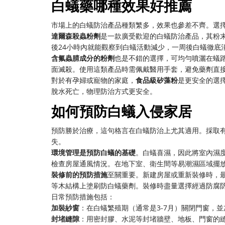
白蟻藥哪種效果好推薦
市場上的白蟻防治產品種類繁多，效果也參差不齊。選
達爾森殺蟲粉劑
是一款廣受歡迎的白蟻防治產品，其粉
後24小時內就能觀察到白蟻活動減少，一周後白蟻徹底
含氟蟲腈成分的粉劑
也是不錯的選擇，可均勻噴灑在蟻
面滅殺。使用這類產品時需佩戴醫用手套，避免藥劑直
對於有孕婦或寵物的家庭，
食品級矽藻粉
是更安全的選
脫水死亡，物理防治方式更安全。
如何預防白蟻入侵家居
預防勝於治療，這句格言在白蟻防治上尤其適用。採取
失。
環境管理是預防白蟻的基礎
。白蟻喜濕，因此將室內濕度
檢查房屋通風情況。在地下室、衛生間等易潮濕區域擺
裝修前的預防措施
至關重要。新建房屋或重新裝修時，
等木結構上塗刷防白蟻藥劑。裝修時盡量選擇經過防腐
日常預防措施包括：
加裝紗窗
：在白蟻繁殖期（通常是3-7月）關閉門窗，
封堵縫隙
：用密封膠、水泥等封堵牆壁、地板、門窗的