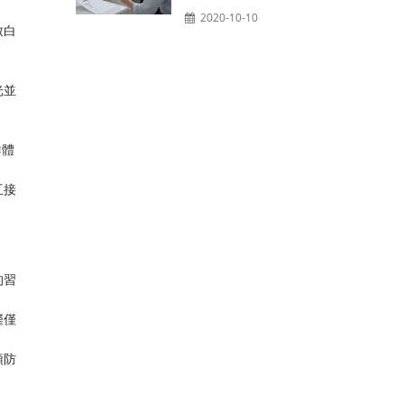
2020-10-10
致白
光並
群體
互接
的習
僅僅
預防