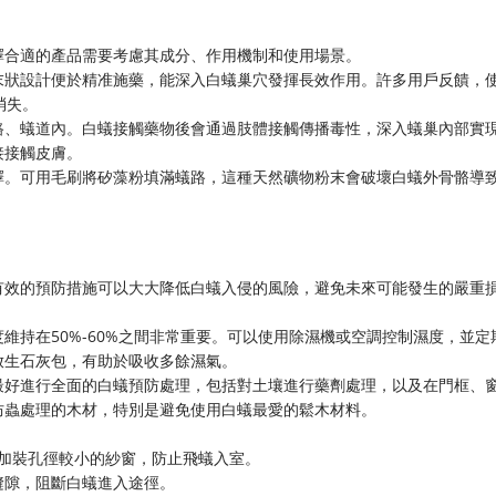
擇合適的產品需要考慮其成分、作用機制和使用場景。
末狀設計便於精准施藥，能深入白蟻巢穴發揮長效作用。許多用戶反饋，
消失。
路、蟻道內。白蟻接觸藥物後會通過肢體接觸傳播毒性，深入蟻巢內部實
接接觸皮膚。
擇。可用毛刷將矽藻粉填滿蟻路，這種天然礦物粉末會破壞白蟻外骨骼導
有效的預防措施可以大大降低白蟻入侵的風險，避免未來可能發生的嚴重
維持在50%-60%之間非常重要。可以使用除濕機或空調控制濕度，並定
放生石灰包，有助於吸收多餘濕氣。
最好進行全面的白蟻預防處理，包括對土壤進行藥劑處理，以及在門框、
防蟲處理的木材，特別是避免使用白蟻最愛的鬆木材料。
並加裝孔徑較小的紗窗，防止飛蟻入室。
縫隙，阻斷白蟻進入途徑。