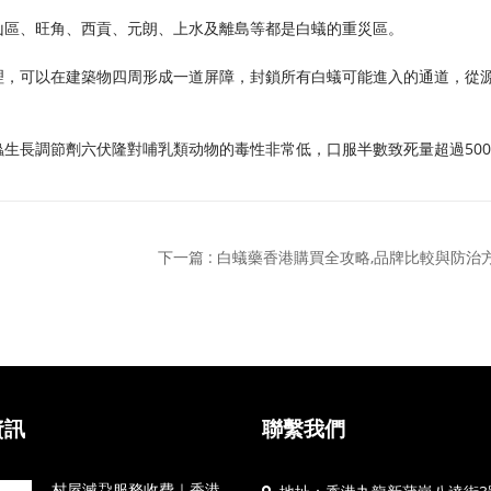
山區、旺角、西貢、元朗、上水及離島等都是白蟻的重災區。
理，可以在建築物四周形成一道屏障，封鎖所有白蟻可能進入的通道，從
生長調節劑六伏隆對哺乳類动物的毒性非常低，口服半數致死量超過500
下一篇 : 白蟻藥香港購買全攻略,品牌比較與防治
資訊
聯繫我們
村屋滅蝨服務收費｜香港