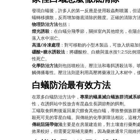
發現白蟻後，許多人的第一反應是使用殺蟲劑噴灑，但
蟻轉移擴散，反而增加徹底清除的難度。正確的清除方
物理防治方法
包括：
燈光誘殺
：在白蟻分飛季節，關掉室內其他燈光，在陽
落入水中溺亡。
高溫/冷凍處理
：對可移動的小型木製品，可放入烘箱加熱
硼酸+糖水誘殺法
：將硼酸粉、白糖與溫水按1:2:5比
性死亡。
化學防治方法
則包括噴粉法、壓注法和毒餌誘殺法等。
觸傳播毒性。壓注法則是利用高壓將藥液注入木材中，
白蟻防治最有效方法
在眾多白蟻防治方法中，
專業的蟻巢滅白蟻族群消滅系
性，在誘餌站中投放含有昆蟲生長調節劑的餌劑。
工蟻取食餌劑後返回巢穴餵食其他白蟻，導致整個族群
殺死可見的零星白蟻。與傳統的化學屏障法相比，這種
傳統阻隔帶做法
主要是在房屋建造前，對土壤進行藥劑
效果較好，但需要定期補充藥劑，因為藥效通常只能維持