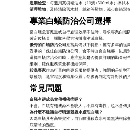
定期檢查
：每週用茶樹精油水（10滴+500ml水）擦
清理雜物
：及時清除舊木材、紙箱等雜物，減少白蟻潛
專業白蟻防治公司選擇
當白蟻危害嚴重或自行處理效果不佳時，尋求專業白蟻
確定位蟻巢，採取科學方法徹底消滅白蟻。
優秀的白蟻防治公司
應當具備以下特點：擁有多年的從
香港的「保佳白蟻防治公司」會不時改良白蟻藥，以應
選擇白蟻防治公司時，應注意其是否提供詳細的勘查報
細則，確保服務質量和後續保障。
殺蟲專家
作為行業內的專業服務提供者，強調的是針對
蟻種類、危害程度和蟻巢位置，然後再制定有針對性的
常見問題
白蟻有翅成蟲會傳播疾病嗎？
不會。白蟻有翅成蟲不會咬人，不具有毒性，也不會傳
為什麼不建議自行噴灑殺蟲水處理白蟻？
因為白蟻具有高警覺性，自行噴灑殺蟲水可能無法根除
底清除的難度。