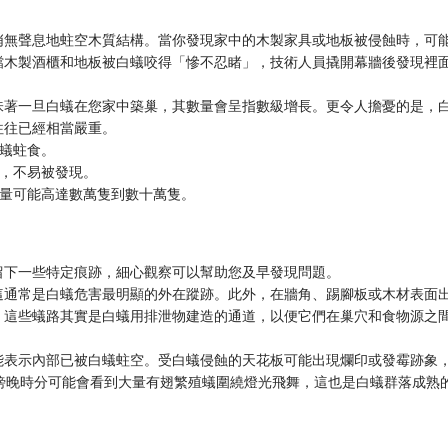
悄無聲息地蛀空木質結構。當你發現家中的木製家具或地板被侵蝕時，可
檔木製酒櫃和地板被白蟻咬得「慘不忍睹」，技術人員撬開幕牆後發現裡
味著一旦白蟻在您家中築巢，其數量會呈指數級增長。更令人擔憂的是，
往往已經相當嚴重。
蟻蛀食。
，不易被發現。
量可能高達數萬隻到數十萬隻。
留下一些特定痕跡，細心觀察可以幫助您及早發現問題。
這通常是白蟻危害最明顯的外在蹤跡。此外，在牆角、踢腳板或木材表面
。這些蟻路其實是白蟻用排泄物建造的通道，以便它們在巢穴和食物源之
能表示內部已被白蟻蛀空。受白蟻侵蝕的天花板可能出現爛印或發霉跡象
傍晚時分可能會看到大量有翅繁殖蟻圍繞燈光飛舞，這也是白蟻群落成熟