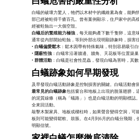
白蟻危害的嚴重性分析
白蟻的破壞力驚人，牠們以木材中的纖維素為食，能夠
部已經被蛀得千瘡百孔。曾有案例顯示，住戶家中的高
經被蛀蝕出一大個空殼。
白蟻后的繁殖能力極強
，每天能夠產下數千隻卵，這意
通常從內部開始蛀蝕，等到外部出現明顯跡象時，損害
•
白蟻偏愛鬆木
：鬆木因帶有特殊氣味，特別容易吸引白
•
隱蔽性強
：白蟻常沿著牆邊、牆角、天花板等位置築巢
•
群體活動
：白蟻是社會性昆蟲，發現白蟻為害時，其數
白蟻跡象如何早期發現
及早發現白蟻活動跡象是控制損害的關鍵。白蟻活動會
最常見的白蟻跡象
包括窗台和地板上出現的脫落翅膀，
的泥質線條（稱為「蟻路」）也是白蟻活動的明顯標誌
全來回活動。
敲擊木製家具、地板或樑柱時，如果聲音變得空洞，可
板則可能變得鬆軟、鼓脹。在4月到6月的白蟻分飛期，
明顯信號。
家裡白蟻怎麼徹底清除