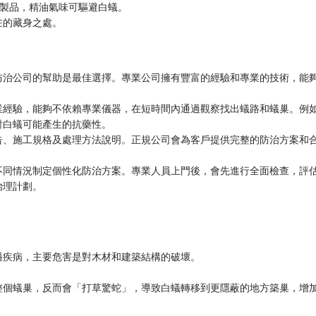
拭木製品，精油氣味可驅避白蟻。
在的藏身之處。
防治公司的幫助是最佳選擇。專業公司擁有豐富的經驗和專業的技術，能
業經驗，能夠不依賴專業儀器，在短時間內通過觀察找出蟻路和蟻巢。例
對白蟻可能產生的抗藥性。
告、施工規格及處理方法說明。正規公司會為客戶提供完整的防治方案和
不同情況制定個性化防治方案。專業人員上門後，會先進行全面檢查，評
治理計劃。
播疾病，主要危害是對木材和建築結構的破壞。
整個蟻巢，反而會「打草驚蛇」，導致白蟻轉移到更隱蔽的地方築巢，增