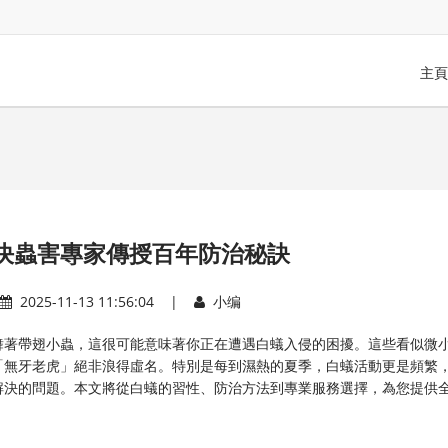
主頁
決蟲害專家傳授百年防治秘訣
2025-11-13 11:56:04 |
小编
舞著帶翅小蟲，這很可能意味著你正在遭遇白蟻入侵的困擾。這些看似微
「無牙老虎」絕非浪得虛名。特別是每到濕熱的夏季，白蟻活動更是頻繁
解決的問題。本文將從白蟻的習性、防治方法到專業服務選擇，為您提供