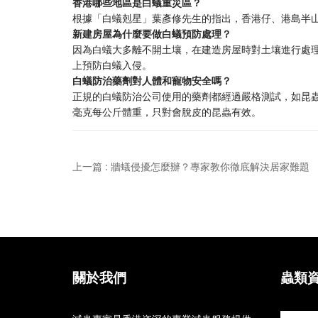
香港哪些地區是白蟻重災區？
根據「白蟻剋星」葉彥修先生的指出，香港仔、港島半
新建房屋為什麼要做白蟻預防處理？
因為白蟻大多離不開土壤，在建造房屋時對土壤進行處
上預防白蟻入侵。
白蟻防治藥劑對人體和寵物安全嗎？
正規的白蟻防治公司使用的藥劑都經過嚴格測試，如昆蟲
毫克每公斤體重，只對會脫皮的昆蟲有效。
上一篇 : 牆蟻侵擾怎麼辦？專家教你徹底解決居家難題
關於我們
蟲類