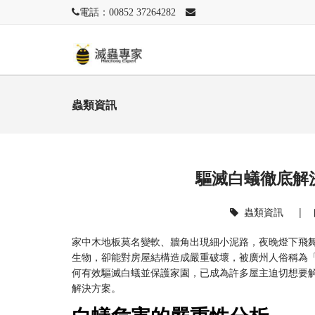
電話：00852 37264282
蟲類資訊
驅滅白蟻徹底解
蟲類資訊
|
家中木地板莫名變軟、牆角出現細小泥路，夜晚燈下飛
生物，卻能對房屋結構造成嚴重破壞，被廣州人俗稱為
何有效驅滅白蟻並保護家園，已成為許多屋主迫切想要
解決方案。