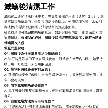
滅蟻後清潔工作
滅蟻施工後的清潔同樣重要。在藥劑發揮作用後（通常1-2天），應
徹底清潔施藥表面，特別是廚房操作區域。使用稀釋的漂白水或消
毒液擦拭螞蟻活動路徑，消除殘留的資訊素痕跡。
檢查並清理可能藏匿螞蟻的死角，如廚房櫃櫥內部、電器底部和儲
物箱縫隙。
根據我的經驗，滅蟻後保持環境乾燥清潔，能有效防止
螞蟻再次入侵。
常見問題解答
Q1: 滅蟻後為什麼還會看到少量螞蟻？
A: 這可能是最後的工蟻在尋找食物，通常會在幾天內消失。如果持
續出現，可能還有未發現的副巢。
Q2: 寵物對滅蟻藥會有何反應？
A: 選擇寵物安全的藥劑（如食品級矽藻土），並按照說明使用，通
常不會有風險。
Q3: 雨季滅蟻效果是否較差？
A: 濕度可能影響某些藥劑效果，但現代藥劑多具有耐濕特性，影響
有限。
Q4: 自製滅蟻方法為何有時無效？
A: 可能因配方比例不當或未能針對蟻后，需要調整配方並堅持使