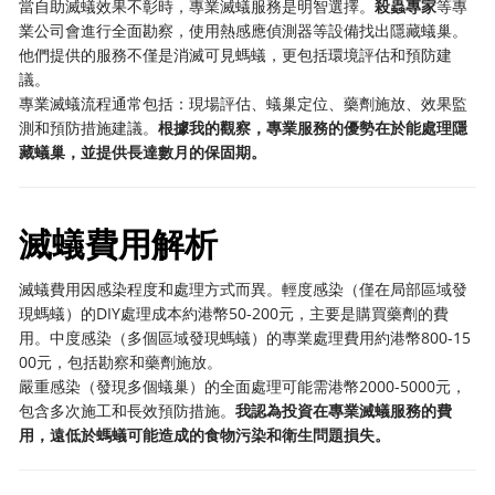
當自助滅蟻效果不彰時，專業滅蟻服務是明智選擇。
殺蟲專家
等專
業公司會進行全面勘察，使用熱感應偵測器等設備找出隱藏蟻巢。
他們提供的服務不僅是消滅可見螞蟻，更包括環境評估和預防建
議。
專業滅蟻流程通常包括：現場評估、蟻巢定位、藥劑施放、效果監
測和預防措施建議。
根據我的觀察，專業服務的優勢在於能處理隱
藏蟻巢，並提供長達數月的保固期。
滅蟻費用解析
滅蟻費用因感染程度和處理方式而異。輕度感染（僅在局部區域發
現螞蟻）的DIY處理成本約港幣50-200元，主要是購買藥劑的費
用。中度感染（多個區域發現螞蟻）的專業處理費用約港幣800-15
00元，包括勘察和藥劑施放。
嚴重感染（發現多個蟻巢）的全面處理可能需港幣2000-5000元，
包含多次施工和長效預防措施。
我認為投資在專業滅蟻服務的費
用，遠低於螞蟻可能造成的食物污染和衛生問題損失。