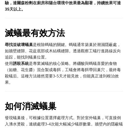
驗，達爾森粉劑在廚房和陽台環境中效果最為顯著，持續效果可達
35天以上。
滅蟻最有效方法
尋找並破壞蟻巢
是根除螞蟻的關鍵。螞蟻通常築巢於潮濕隱蔽處，
如牆壁縫隙、花盆底部或木結構縫隙。透過觀察工蟻行進路線反向
追踪，能找到蟻巢位置。
使用
誘殺系統
是專業滅蟻的核心策略。將硼酸與螞蟻喜愛的食物
（如糖、花生醬）混合製成毒餌，工蟻會將毒餌帶回巢穴，最終毒
殺蟻后。這種方法雖然需要3-5天才能見效，但能真正達到根治效
果。
如何消滅蟻巢
發現蟻巢後，可根據位置選擇處理方式。對於室外蟻巢，可直接倒
入沸水燙殺，連續處理3-4次能大幅減少蟻群數量。牆壁內的隱蔽蟻