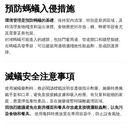
預防螞蟻入侵措施
環境管理是預防螞蟻的基礎
。保持室內清潔，特別是廚房區域，及
時清理食物殘渣和溢出液體。食物應密封存放，糖、蜂蜜等甜食尤
其需要妥善包裝。
封堵螞蟻可能進入的縫隙，包括門窗周邊、管道開口和牆壁裂縫。
在螞蟻高發季節，可沿建築周邊噴灑殘效性殺蟲劑，形成防護屏
障。
滅蟻安全注意事項
使用滅蟻藥劑時，務必閱讀標籤說明並遵循指示劑量。施藥時應佩
戴手套和口罩，避免直接接觸皮膚和吸入粉塵。有兒童和寵物的家
庭，應選擇低毒性產品，並在施藥後暫時隔離處理區域。
我強烈建議避免在廚房檯面和餐具存放處直接噴灑殺蟲劑，以免污
染食物和餐具。
​ 使用毒餌時應放置在專用容器中，防止誤食風險。