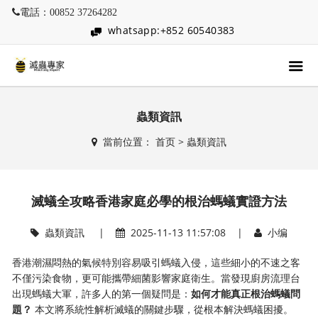
電話：00852 37264282
whatsapp:+852 60540383
蟲類資訊
當前位置：
首页
>
蟲類資訊
滅蟻全攻略香港家庭必學的根治螞蟻實證方法
蟲類資訊
|
2025-11-13 11:57:08 |
小编
香港潮濕悶熱的氣候特別容易吸引螞蟻入侵，這些細小的不速之客
不僅污染食物，更可能攜帶細菌影響家庭衛生。當發現廚房流理台
出現螞蟻大軍，許多人的第一個疑問是：
如何才能真正根治螞蟻問
題？
​ 本文將系統性解析滅蟻的關鍵步驟，從根本解決螞蟻困擾。