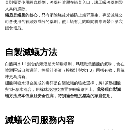
巢則需要使用殺蟲粉劑，將藥粉噴灑在蟻巢入口，讓工蟻將藥劑帶
入巢內擴散。
蟻后是蟻巢的核心
，只有消除蟻後才能防止蟻群重生。專業滅蟻公
司會使用含有緩效成分的藥劑，使工蟻有足夠時間將毒餌帶回巢穴
餵食蟻后。
自製滅蟻方法
白醋與水1:1混合的溶液是天然驅蟻劑，螞蟻厭惡醋酸的氣味，會在
噴灑區域自然避開。檸檬汁溶液（檸檬汁與水1:3）同樣有效，且氣
味更為清新。
硼酸與糖水混合製成的毒餌是自製滅蟻的強效選擇，將1茶匙硼酸
與1杯糖水混合，用棉球浸泡後放置在螞蟻路徑上。
我發現自製滅
蟻方法成本低廉且安全性高，特別適合輕度感染的家庭使用。
滅蟻公司服務內容