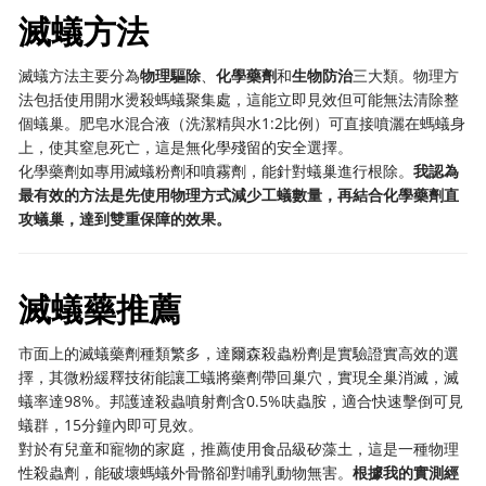
滅蟻方法
滅蟻方法主要分為
物理驅除
、
化學藥劑
和
生物防治
三大類。物理方
法包括使用開水燙殺螞蟻聚集處，這能立即見效但可能無法清除整
個蟻巢。肥皂水混合液（洗潔精與水1:2比例）可直接噴灑在螞蟻身
上，使其窒息死亡，這是無化學殘留的安全選擇。
化學藥劑如專用滅蟻粉劑和噴霧劑，能針對蟻巢進行根除。
我認為
最有效的方法是先使用物理方式減少工蟻數量，再結合化學藥劑直
攻蟻巢，達到雙重保障的效果。
滅蟻藥推薦
市面上的滅蟻藥劑種類繁多，達爾森殺蟲粉劑是實驗證實高效的選
擇，其微粉緩釋技術能讓工蟻將藥劑帶回巢穴，實現全巢消滅，滅
蟻率達98%。邦護達殺蟲噴射劑含0.5%呋蟲胺，適合快速擊倒可見
蟻群，15分鐘內即可見效。
對於有兒童和寵物的家庭，推薦使用食品級矽藻土，這是一種物理
性殺蟲劑，能破壞螞蟻外骨骼卻對哺乳動物無害。
根據我的實測經