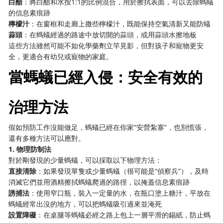
白醋
：將白醋和水按1:1的比例混合，用於擦拭表面，可以去除螞蟻
的信息素痕跡
檸檬汁
：在窗框和走廊上撒些檸檬汁，既能保持空氣清新又能防蟻
蒜頭
：在螞蟻經過的路途中放切開的蒜頭，或用蒜頭水擦地板
這些方法雖然可能不如化學藥劑立竿見影，但對孩子和寵物更安
全，更適合有幼兒或寵物的家庭。
當螞蟻已經入侵：安全有效的
治理方法
假如預防工作沒能做足，螞蟻已經在你家“安營紮寨”，也別慌張，
還有多種方法可以應對。
1. 物理防制法
對於剛發現的少量螞蟻，可以採取以下物理方法：
直接清除
：如果發現單隻或少量螞蟻（很可能是“偵察兵”），及時
消滅它們並用酒精擦拭螞蟻爬過的路徑，以掩蓋信息素痕跡
誘捕法
：使用窄口瓶，裝入一定量的水，在瓶口塗上糖汁，平放在
螞蟻經常出沒的地方，可以把螞蟻吸引過來並淹死
設置障礙
：在桌腿等螞蟻必經之路上包上一層平滑的錫紙，防止螞