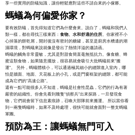
享一些實用的防蟻知識，讓你輕鬆應對這些不請自來的小傢夥。
螞蟻為何偏愛你家？
要有效防蟻，首先得知道它們為什麼會來。說白了，螞蟻和我們人
類一樣，都在尋找三樣東西：
食物、水和舒適的住所
。你家裡不小
心掉落的餅乾屑，開封後沒有密封的糖罐，甚至是廚房水槽邊的潮
濕環境，對螞蟻來說就像是發出了熱情洋溢的邀請函。
螞蟻的觸角非常靈敏，尤其是對甜食簡直毫無抵抗力。像食糖、蜂
蜜這類食物，如果隨意擺放，很容易就會吸引大批螞蟻前來“搬
運”。 另外，螞蟻體積小，可以通過極其細小的縫隙進入室內，哪
怕是牆面、地面、天花板上的小孔，或是門窗框架的縫隙，都可能
成為它們的“高速公路”。
還有一點可能很多人不知道，螞蟻是社會性昆蟲，它們的行為有著
嚴密的組織性。你會先看到幾隻“偵察兵”出來探路，一旦發現食
物，它們就會留下信息素痕跡，召喚大部隊前來搬運。 所以當你看
到一兩隻螞蟻時，如果不及時處理，很快可能就會面對一整支螞蟻
軍團。
預防為王：讓螞蟻無門可入