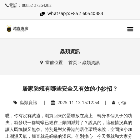
電話：00852 37264282
whatsapp:+852 60540383
蟲類資訊
當前位置：
首页
>
蟲類資訊
居家防蟻有哪些安全又有效的小妙招？
蟲類資訊
|
2025-11-13 15:12:54 |
小编
哎，你有沒有試過，剛買回來的蛋糕放在桌上，轉身拿個叉子的功
夫，就發現一群螞蟻已經在上麵開派對了？說真的，這種情況真的
讓人既懊惱又無奈。特別是對於香港的居住環境來說，空間狹小加
上潮濕天氣，簡直就是螞蟻的溫床。但別擔心，今天我就和大家分