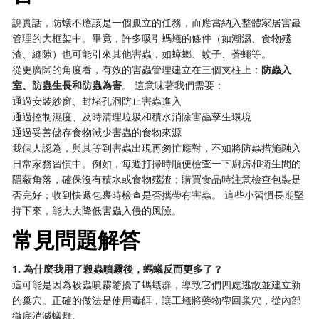
說實話，防蟻不應該是一個孤立的任務，而應當納入整體家居害蟲
管理的大框架中。畢竟，許多吸引螞蟻的條件（如潮濕、食物殘
渣、縫隙）也可能引來其他害蟲，如蟑螂、蚊子、蒼蠅等。
從更廣闊的角度看，有效的害蟲管理建立在三個支柱上：
防蟲入
室、防蟲生長和防蟲為害
。 這意味著我們需要：
通過安裝紗窗、封堵孔洞防止害蟲進入
通過控制濕度、及時清理垃圾和積水消除害蟲孳生環境
通過妥善儲存食物減少害蟲的食物來源
我個人認為，與其等到害蟲出現再匆忙應對，不如將防蟲措施融入
日常家務習慣中。例如，每週打掃時順便檢查一下廚房和衛生間的
隱蔽角落，確保沒有積水或食物殘渣；購買食品時注意檢查包裝是
否完好；收到快遞包裹時檢查是否攜帶有害蟲。 這些小習慣長期堅
持下來，能大大降低害蟲入侵的風險。
常見問題解答
1. 為什麼我用了殺蟲噴霧後，螞蟻反而更多了？
這可能是因為殺蟲噴霧驚擾了螞蟻群，導致它們四處逃散並建立新
的巢穴。正確的做法是使用毒餌，讓工蟻將藥物帶回巢穴，從內部
徹底消滅蟻群。