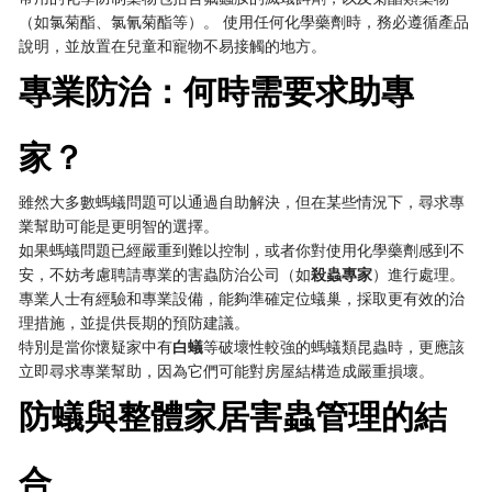
（如氯菊酯、氯氰菊酯等）。 使用任何化學藥劑時，務必遵循產品
說明，並放置在兒童和寵物不易接觸的地方。
專業防治：何時需要求助專
家？
雖然大多數螞蟻問題可以通過自助解決，但在某些情況下，尋求專
業幫助可能是更明智的選擇。
如果螞蟻問題已經嚴重到難以控制，或者你對使用化學藥劑感到不
安，不妨考慮聘請專業的害蟲防治公司（如
殺蟲專家
）進行處理。
專業人士有經驗和專業設備，能夠準確定位蟻巢，採取更有效的治
理措施，並提供長期的預防建議。
特別是當你懷疑家中有
白蟻
等破壞性較強的螞蟻類昆蟲時，更應該
立即尋求專業幫助，因為它們可能對房屋結構造成嚴重損壞。
防蟻與整體家居害蟲管理的結
合