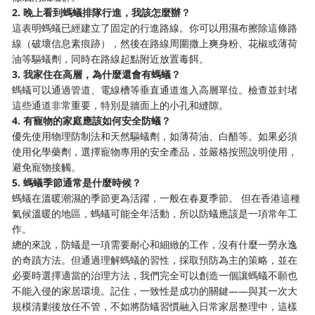
2. 晚上看到螞蟻排隊行進，我該怎麼辦？
這表明螞蟻已經建立了固定的行進路線。你可以用濕布擦除這條路
線（破壞信息素痕跡），然後在路線周圍撒上爽身粉、花椒或薄荷
油等驅蟻劑，同時在路線起點附近放置毒餌。
3. 我家住在高層，為什麼還會有螞蟻？
螞蟻可以通過管道、電線槽等垂直通道進入高層單位。檢查並封堵
這些通道非常重要，特別是牆面上的小孔和縫隙。
4. 有寵物的家庭應該如何安全防蟻？
優先使用物理防制法和天然驅蟻劑，如薄荷油、白醋等。如果必須
使用化學藥劑，選擇寵物專用的安全產品，並嚴格按照說明使用，
避免寵物接觸。
5. 螞蟻季節通常是什麼時候？
螞蟻在溫暖潮濕的季節更為活躍，一般在春夏季節。 但在香港這種
氣候溫暖的地區，螞蟻可能全年活動，所以防蟻應該是一項常年工
作。
總的來說，防蟻是一項需要耐心和細緻的工作，沒有什麼一勞永逸
的奇蹟方法。但通過理解螞蟻的習性，採取預防為主的策略，並在
必要時選擇適當的治理方法，我們完全可以創造一個讓螞蟻不願也
不能入侵的家居環境。記住，一致性是成功的關鍵——與其一次大
規模清剿後放任不管，不如將防蟻習慣融入日常家居整理中，這樣