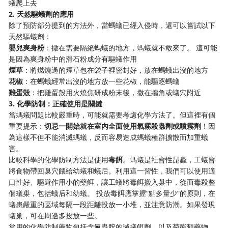
蟻爬上去
2. 天然驅蟻劑的應用
除了預防部分提到的方法外，當螞蟻已經入侵時，還可以嘗試以下
天然驅蟻劑：
嬰兒爽身粉
：撒在需要隔絕螞蟻的地方，螞蟻就不敢來了。 這可能
是因為爽身粉中的滑石粉成分有驅蟻作用
煙草
：將燃燒過的煙草包在袋子裡密封好，放在螞蟻出沒的地方
花椒
：在螞蟻經常出沒的地方放一些花椒，能驅逐螞蟻
雞蛋殼
：把雞蛋殼用火燒焦研成粉末後，撒在牆角或蟻穴附近
3. 化學防制：正確使用是關鍵
當螞蟻問題比較嚴重時，可能就需要考慮化學方法了。但這裡有個
重要提示：
切忌一開始就在室內全面使用氣霧殺蟲劑或噴霧劑
！因
為這樣不但不能消滅螞蟻，反而容易造成螞蟻種群擴散而加重蟻
害。
比較科學的化學防制方法是使用
毒餌
。螞蟻是社會性昆蟲，工蟻會
將食物帶回巢穴餵給幼蟻和蟻后。利用這一習性，我們可以使用適
口性好、驅避作用小的藥餌，讓工蟻將毒餌搬入巢中，從而毒殺整
個蟻巢，包括蟻后和幼蟻。 投放毒餌應掌握“點多量少”的原則，在
蟻患嚴重的區域每隔一段距離投放一小堆，並注意防潮。如果發現
蟻巢，可在周邊多投放一些。
常用的化學防制藥物包括含氟蟲胺的滅蟻餌劑，以及菊酯類藥物