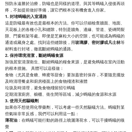
預防永遠勝於治療，防蟻也是同樣的道理。與其等螞蟻入侵後再頭
疼，不如提前做好準備，讓它們根本沒有機會進入你家。
1. 封堵螞蟻的入室通路
這是防蟻最有效也是最根本的方法。你可以仔細檢查牆面、地面、
天花板上的各種小孔和縫隙，特別是牆角、邊緣、管道、瓷磚間裂
隙、門窗框架等處。即便是芝麻粒大小的空隙，也可能成為螞蟻的
通道或藏身之處。找到這些縫隙後，用
玻璃膠、密封膠或凡士林
等
材料進行封堵，徹底斷絕螞蟻的通路。
2. 保持環境清潔，斷絕螞蟻食源
加強居室清潔衛生、斷絕螞蟻的糧食來源，是避免螞蟻在室內活動
的根本措施。 具體可以這樣做：
食物（尤其是食糖、蜂蜜等甜食）要加蓋密封保存，不要隨意擺放
及時清理餐桌和廚房檯面上的食物殘渣和液體
垃圾及時清理，避免食物殘留招引螞蟻
定期清潔廚房、櫥櫃、衛生間等區域，減少螞蟻的食源和水源
3. 使用天然驅蟻劑
如果你不想使用化學藥劑，可以考慮一些天然驅蟻方法。螞蟻對某
些氣味非常反感，我們可以利用這一點：
薄荷油
：在螞蟻可能行動的路徑上噴灑薄荷水，可以干擾螞蟻的嗅
覺