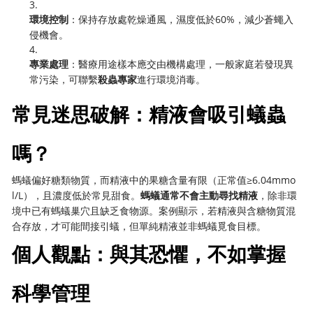
3.
環境控制
：保持存放處乾燥通風，濕度低於60%，減少蒼蠅入
侵機會。
4.
專業處理
：醫療用途樣本應交由機構處理，一般家庭若發現異
常污染，可聯繫
殺蟲專家
進行環境消毒。
常見迷思破解：精液會吸引蟻蟲
嗎？
螞蟻偏好糖類物質，而精液中的果糖含量有限（正常值≥6.04mmo
l/L），且濃度低於常見甜食。
螞蟻通常不會主動尋找精液
，除非環
境中已有螞蟻巢穴且缺乏食物源。案例顯示，若精液與含糖物質混
合存放，才可能間接引蟻，但單純精液並非螞蟻覓食目標。
個人觀點：與其恐懼，不如掌握
科學管理