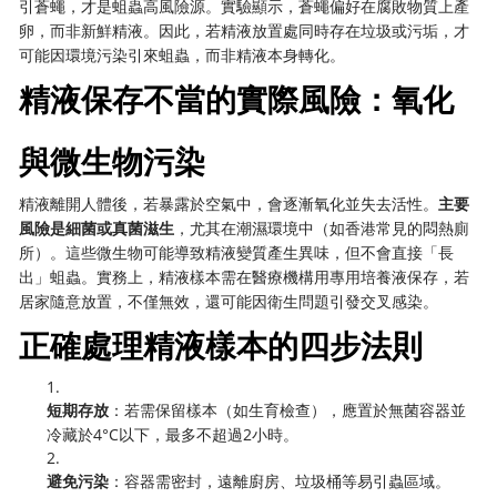
引蒼蠅，才是蛆蟲高風險源。實驗顯示，蒼蠅偏好在腐敗物質上產
卵，而非新鮮精液。因此，若精液放置處同時存在垃圾或污垢，才
可能因環境污染引來蛆蟲，而非精液本身轉化。
精液保存不當的實際風險：氧化
與微生物污染
精液離開人體後，若暴露於空氣中，會逐漸氧化並失去活性。
主要
風險是細菌或真菌滋生
，尤其在潮濕環境中（如香港常見的悶熱廁
所）。這些微生物可能導致精液變質產生異味，但不會直接「長
出」蛆蟲。實務上，精液樣本需在醫療機構用專用培養液保存，若
居家隨意放置，不僅無效，還可能因衛生問題引發交叉感染。
正確處理精液樣本的四步法則
1.
短期存放
：若需保留樣本（如生育檢查），應置於無菌容器並
冷藏於4°C以下，最多不超過2小時。
2.
避免污染
：容器需密封，遠離廚房、垃圾桶等易引蟲區域。