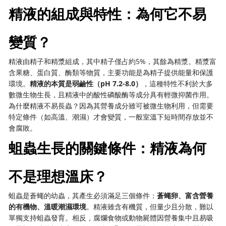
精液的組成與特性：為何它不易
變質？
精液由精子和精漿組成，其中精子僅占約5%，其餘為精漿。精漿富
含果糖、蛋白質、酶類等物質，主要功能是為精子提供能量和保護
環境。
精液的本質是弱鹼性（pH 7.2-8.0）
，這種特性不利於大多
數微生物生長，且精液中的酸性磷酸酶等成分具有輕微抑菌作用。
為什麼精液不易長蟲？因為其營養成分雖可被微生物利用，但需要
特定條件（如高溫、潮濕）才會變質，一般室溫下短時間存放並不
會腐敗。
蛆蟲生長的關鍵條件：精液為何
不是理想溫床？
蛆蟲是蒼蠅的幼蟲，其產生必須滿足三個條件：
蒼蠅卵、富含營養
的有機物、溫暖潮濕環境
。精液雖含有機質，但量少且分散，難以
單獨支持蛆蟲發育。相反，腐爛食物或動物屍體因營養集中且易吸