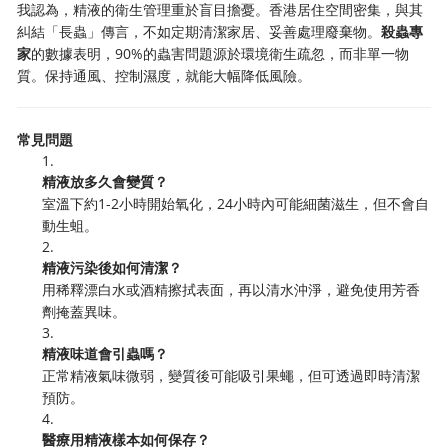
我認為，精液的衛生管理重於盲目擔憂。香港居住空間密集，與其
糾結「長蟲」傳言，不如定期清潔家居、妥善處理廢棄物。
殺蟲專
家
的數據表明，90%的蟲害問題源於環境衛生疏忽，而非單一物
質。保持通風、控制濕度，就能大幅降低風險。
常見問題
1.
精液放多久會變質？
室溫下約1-2小時開始氧化，24小時內可能細菌滋生，但不會自
動生蛆。
2.
精液污染後如何清潔？
用稀釋漂白水或酒精擦拭表面，再以清水沖淨，避免使用芳香
劑掩蓋異味。
3.
精液味道會引蟲嗎？
正常精液氣味微弱，變質後可能吸引果蠅，但可透過即時清潔
預防。
4.
醫療用精液樣本如何保存？