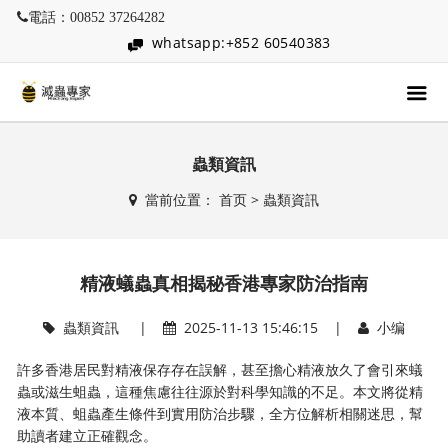
電話：00852 37264282
whatsapp:+852 60540383
蟲類資訊
當前位置：
首页
>
蟲類資訊
精液蟻蟲真相揭秘香港專家防治指南
蟲類資訊
|
2025-11-13 15:46:15 |
小编
許多香港居民對精液保存存在誤解，甚至擔心精液放久了會引來蟻
蟲或滋生蛆蟲，這種焦慮往往源於對科學知識的不足。本文將從精
液本質、蛆蟲產生條件到實用防治步驟，全方位解析相關迷思，幫
助讀者建立正確觀念。