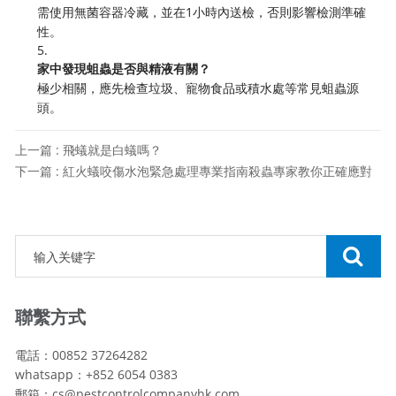
需使用無菌容器冷藏，並在1小時內送檢，否則影響檢測準確
性。
5.
家中發現蛆蟲是否與精液有關？
極少相關，應先檢查垃圾、寵物食品或積水處等常見蛆蟲源
頭。
上一篇 : 飛蟻就是白蟻嗎？
下一篇 : 紅火蟻咬傷水泡緊急處理專業指南殺蟲專家教你正確應對
聯繫方式
電話：00852 37264282
whatsapp：+852 6054 0383
郵箱：cs@pestcontrolcompanyhk.com