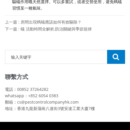
驅蟻作用嘅天然選擇。可以多嘗試，或者交替使用，避免螞蟻
習慣某一種氣味。
上一篇 : 房間出現螞蟻應該如何有效驅除？
下一篇 : 蟻 活動時間全解析,防治關鍵與季節規律
聯繫方式
電話：00852 37264282
whatsapp：+852 6054 0383
郵箱：cs@pestcontrolcompanyhk.com
地址：香港九龍新蒲崗八達街3號安達工業大廈7樓