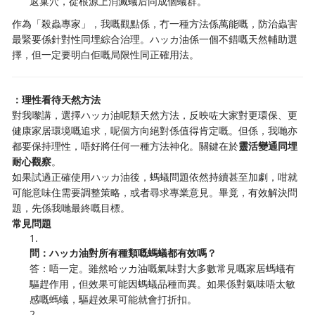
返巢穴，從根源上消滅蟻后同成個蟻群。
作為「殺蟲專家」，我嘅觀點係，冇一種方法係萬能嘅，防治蟲害
最緊要係針對性同埋綜合治理。ハッカ油係一個不錯嘅天然輔助選
擇，但一定要明白佢嘅局限性同正確用法。
：理性看待天然方法
對我嚟講，選擇ハッカ油呢類天然方法，反映咗大家對更環保、更
健康家居環境嘅追求，呢個方向絕對係值得肯定嘅。但係，我哋亦
都要保持理性，唔好將任何一種方法神化。關鍵在於
靈活變通同埋
耐心觀察
。
如果試過正確使用ハッカ油後，螞蟻問題依然持續甚至加劇，咁就
可能意味住需要調整策略，或者尋求專業意見。畢竟，有效解決問
題，先係我哋最終嘅目標。
常見問題
1.
問：ハッカ油對所有種類嘅螞蟻都有效嗎？
答：唔一定。雖然哈ッカ油嘅氣味對大多數常見嘅家居螞蟻有
驅趕作用，但效果可能因螞蟻品種而異。如果係對氣味唔太敏
感嘅螞蟻，驅趕效果可能就會打折扣。
2.