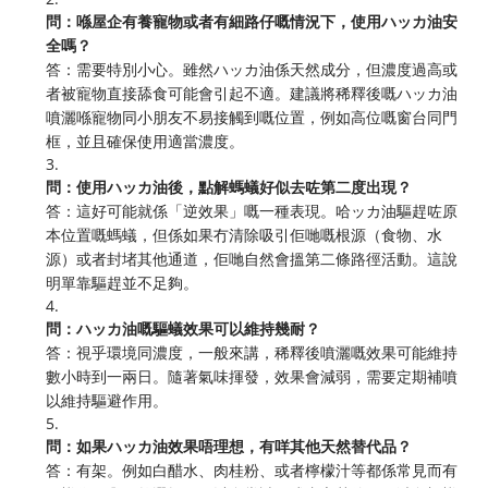
問：喺屋企有養寵物或者有細路仔嘅情況下，使用ハッカ油安
全嗎？
答：需要特別小心。雖然ハッカ油係天然成分，但濃度過高或
者被寵物直接舔食可能會引起不適。建議將稀釋後嘅ハッカ油
噴灑喺寵物同小朋友不易接觸到嘅位置，例如高位嘅窗台同門
框，並且確保使用適當濃度。
3.
問：使用ハッカ油後，點解螞蟻好似去咗第二度出現？
答：這好可能就係「逆效果」嘅一種表現。哈ッカ油驅趕咗原
本位置嘅螞蟻，但係如果冇清除吸引佢哋嘅根源（食物、水
源）或者封堵其他通道，佢哋自然會搵第二條路徑活動。這說
明單靠驅趕並不足夠。
4.
問：ハッカ油嘅驅蟻效果可以維持幾耐？
答：視乎環境同濃度，一般來講，稀釋後噴灑嘅效果可能維持
數小時到一兩日。隨著氣味揮發，效果會減弱，需要定期補噴
以維持驅避作用。
5.
問：如果ハッカ油效果唔理想，有咩其他天然替代品？
答：有架。例如白醋水、肉桂粉、或者檸檬汁等都係常見而有