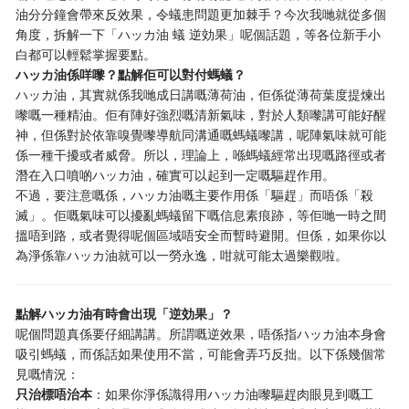
油分分鐘會帶來反效果，令蟻患問題更加棘手？今次我哋就從多個
角度，拆解一下「ハッカ油 蟻 逆効果」呢個話題，等各位新手小
白都可以輕鬆掌握要點。
ハッカ油係咩嚟？點解佢可以對付螞蟻？
ハッカ油，其實就係我哋成日講嘅薄荷油，佢係從薄荷葉度提煉出
嚟嘅一種精油。佢有陣好強烈嘅清新氣味，對於人類嚟講可能好醒
神，但係對於依靠嗅覺嚟導航同溝通嘅螞蟻嚟講，呢陣氣味就可能
係一種干擾或者威脅。所以，理論上，喺螞蟻經常出現嘅路徑或者
潛在入口噴啲ハッカ油，確實可以起到一定嘅驅趕作用。
不過，要注意嘅係，ハッカ油嘅主要作用係「驅趕」而唔係「殺
滅」。佢嘅氣味可以擾亂螞蟻留下嘅信息素痕跡，等佢哋一時之間
搵唔到路，或者覺得呢個區域唔安全而暫時避開。但係，如果你以
為淨係靠ハッカ油就可以一勞永逸，咁就可能太過樂觀啦。
點解ハッカ油有時會出現「逆効果」？
呢個問題真係要仔細講講。所謂嘅逆效果，唔係指ハッカ油本身會
吸引螞蟻，而係話如果使用不當，可能會弄巧反拙。以下係幾個常
見嘅情況：
只治標唔治本
：如果你淨係識得用ハッカ油嚟驅趕肉眼見到嘅工