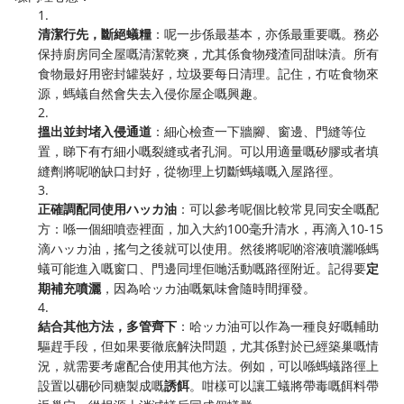
1.
清潔行先，斷絕蟻糧
：呢一步係最基本，亦係最重要嘅。務必
保持廚房同全屋嘅清潔乾爽，尤其係食物殘渣同甜味漬。所有
食物最好用密封罐裝好，垃圾要每日清理。記住，冇咗食物來
源，螞蟻自然會失去入侵你屋企嘅興趣。
2.
搵出並封堵入侵通道
：細心檢查一下牆腳、窗邊、門縫等位
置，睇下有冇細小嘅裂縫或者孔洞。可以用適量嘅矽膠或者填
縫劑將呢啲缺口封好，從物理上切斷螞蟻嘅入屋路徑。
3.
正確調配同使用ハッカ油
：可以參考呢個比較常見同安全嘅配
方：喺一個細噴壺裡面，加入大約100毫升清水，再滴入10-15
滴ハッカ油，搖勻之後就可以使用。然後將呢啲溶液噴灑喺螞
蟻可能進入嘅窗口、門邊同埋佢哋活動嘅路徑附近。記得要
定
期補充噴灑
，因為哈ッカ油嘅氣味會隨時間揮發。
4.
結合其他方法，多管齊下
：哈ッカ油可以作為一種良好嘅輔助
驅趕手段，但如果要徹底解決問題，尤其係對於已經築巢嘅情
況，就需要考慮配合使用其他方法。例如，可以喺螞蟻路徑上
設置以硼砂同糖製成嘅
誘餌
。咁樣可以讓工蟻將帶毒嘅餌料帶