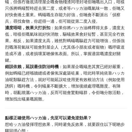
蟻，但係冇徹底清理屋企嘅食物殘渣同埋封堵佢哋嘅出入口，咁樣
只係將螞蟻暫時趕去第二度，或者等ハッカ油嘅氣味一散，佢哋又
好快會捲土重來。螞蟻嘅生存能力好強，佢哋會不斷派出「偵察
兵」尋找食物，你趕得一邊，佢可能從第二度入侵。
濃度唔啱，效果大打折扣
：如果你將ハッカ油稀釋得太多，濃度太
低，咁樣佢嘅氣味就好快消散，驅蟻效果會好短暫，甚至完全冇效
果。相反，如果濃度太高，雖然對螞蟻嘅驅趕力可能增強，但係強
烈嘅薄荷氣味可能會對屋企人（尤其係小朋友或者寵物）嘅呼吸道
造成不適，或者損壞某啲傢俬表面。所以，掌握適當嘅濃度好關
鍵。
錯誤依賴，延誤最佳防治時機
：如果屋企嘅蟻患其實已經好嚴重，
例如螞蟻已經喺牆縫或者傢俬深處築咗巢，咁此時單純依靠ハッカ
油呢類驅趕方法，就好可能延誤咗使用更有效根治方法（例如使用
誘餌）嘅時機，令到蟻巢不斷擴大，增加後續處理嘅難度。有陣
時，胡亂噴灑ハッカ油，反而可能會驚動蟻群，令佢哋分散活動，
增加找出蟻巢嘅困難。
點樣正確使用ハッカ油，先至可以避免逆効果？
想哈ッカ油發揮理想效果，同時避免反效果，就要跟住以下呢啲步
驟同埋心態：