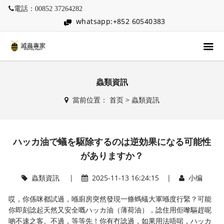
電話：00852 37264282
whatsapp:+852 60540383
蟲類資訊
當前位置：
首页
>
蟲類資訊
ハッカ油で蟻を駆除するのは逆効果になる可能性
がありますか？
蟲類資訊
|
2025-11-13 16:24:15 |
小编
哎，你係咪都試過，喺廚房突然發現一條螞蟻大軍喺度行緊？可能
你即刻諗起天然又安全嘅ハッカ油（薄荷油），諗住用佢嚟驅趕呢
啲不速之客。不過，等等先！你有冇諗過，如果用法唔啱，ハッカ