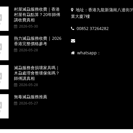
村屋滅蝨服務收費｜香港
地址：香港九龍新蒲崗八達街3
村屋有蝨點算？20年師傅
業大廈7樓
講收費真相
2026-05-30
00852 37264282
熱力滅蝨服務收費 | 2026
香港完整價格參考
2026-05-28
whatsapp：
滅蝨服務會損壞家具嗎｜
木蝨處理會整壞傢俬嗎？
師傅講真相
2026-05-28
無毒滅蝨服務推薦
2026-05-27