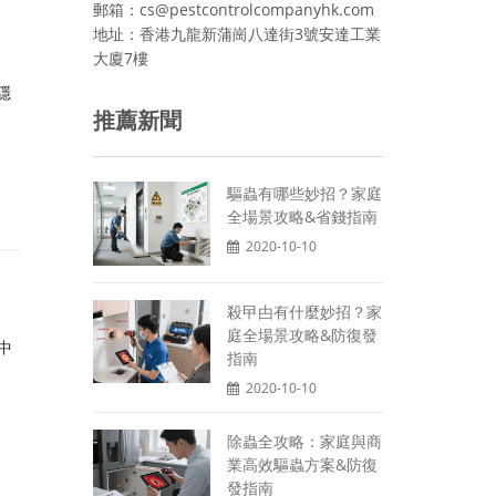
郵箱：cs@pestcontrolcompanyhk.com
地址：香港九龍新蒲崗八達街3號安達工業
大廈7樓
隱
推薦新聞
驅蟲有哪些妙招？家庭
全場景攻略&省錢指南
2020-10-10
殺曱甴有什麼妙招？家
庭全場景攻略&防復發
中
指南
2020-10-10
除蟲全攻略：家庭與商
業高效驅蟲方案&防復
發指南