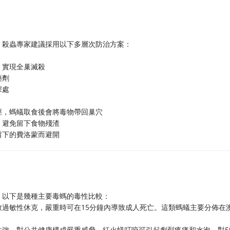
。殺蟲專家建議採用以下多層次防治方案：
，實現全巢滅殺
藥劑
深處
徑，螞蟻取食後會將毒物帶回巢穴
，避免留下食物殘渣
留下的費洛蒙而避開
。以下是幾種主要毒螞的毒性比較：
過敏性休克，嚴重時可在15分鐘內導致成人死亡。這類螞蟻主要分佈在
性強，對公共健康構成嚴重威脅。紅火蟻叮咬可引起劇烈疼痛和水泡，對5