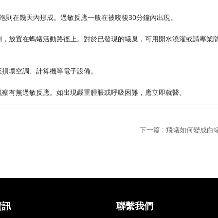
泡則在幾天內形成。過敏反應一般在被咬後30分鐘內出現。
劑，放置在螞蟻活動路徑上。對於已發現的蟻巢，可用開水澆灌或請專業
至損壞空調、計算機等電子設備。
觀察有無過敏反應。如出現嚴重腫脹或呼吸困難，應立即就醫。
下一篇 : 飛蟻如何變成白
資訊
聯繫我們