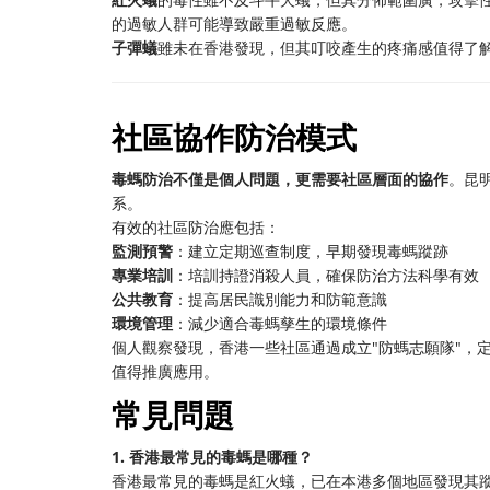
的過敏人群可能導致嚴重過敏反應。
子彈蟻
雖未在香港發現，但其叮咬產生的疼痛感值得了解
社區協作防治模式
毒螞防治不僅是個人問題，更需要社區層面的協作
。昆
系。
有效的社區防治應包括：
監測預警
：建立定期巡查制度，早期發現毒螞蹤跡
專業培訓
：培訓持證消殺人員，確保防治方法科學有效
公共教育
：提高居民識別能力和防範意識
環境管理
：減少適合毒螞孳生的環境條件
個人觀察發現，香港一些社區通過成立"防螞志願隊"，
值得推廣應用。
常見問題
1. 香港最常見的毒螞是哪種？
香港最常見的毒螞是紅火蟻，已在本港多個地區發現其