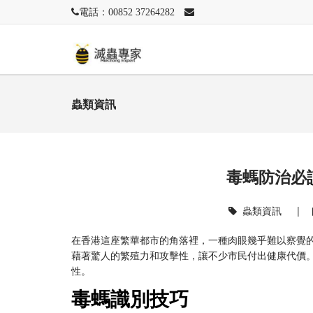
電話：00852 37264282
蟲類資訊
毒螞防治必
蟲類資訊
|
在香港這座繁華都市的角落裡，一種肉眼幾乎難以察覺
藉著驚人的繁殖力和攻擊性，讓不少市民付出健康代價
性。
毒螞識別技巧