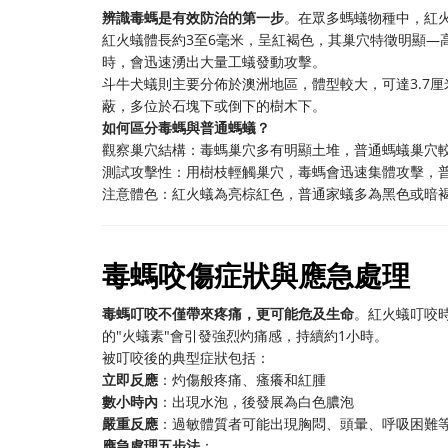
辨識毒螞是有效防治的第一步
。在眾多螞蟻物種中，紅
紅火蟻體長約3至6毫米，呈紅褐色，其巢穴特徵明顯—
時，會迅速湧出大量工蟻發動攻擊。
斗牛犬蟻則主要分佈於澳洲地區，體型較大，可達3.7
蔽，多位於石塊下或倒下的樹木下。
如何區分毒螞與普通螞蟻？
觀察巢穴結構：毒螞巢穴多有明顯土堆，普通螞蟻巢穴
測試攻擊性：用樹枝輕觸巢穴，毒螞會迅速集體攻擊，
注意體色：紅火蟻為亮棕紅色，普通家蟻多為黑色或暗
毒螞咬傷症狀與應急處理
毒螞叮咬不僅帶來疼痛，更可能危及生命
。紅火蟻叮咬
的"火蟻素"會引發強烈灼痛感，持續約1小時。
被叮咬後的典型症狀包括：
立即反應
：灼傷般疼痛、瘙癢和紅腫
數小時內
：出現水泡，後發展為白色膿泡
嚴重反應
：過敏體質者可能出現胸悶、頭暈、呼吸困難
應急處理五步法
：