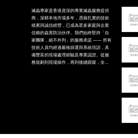
滅蟲專家是香港資深的專業滅蟲服務提供
商，深耕本地市場多年，憑藉扎實的技術
積累與誠信經營，已成為眾多家庭與企業
信賴的蟲害防治伙伴。我們始終堅持「自
家團隊，絕不外判」的服務承諾 —— 所有
技術人員均經過嚴格篩選與系統培訓，具
備豐富的現場處理經驗及專業認證。從服
務規劃到現場操作，再到後續跟蹤，全...