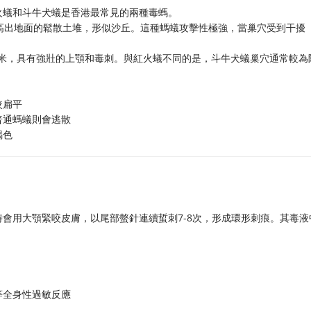
火蟻和斗牛犬蟻是香港最常見的兩種毒螞。
高出地面的鬆散土堆，形似沙丘。這種螞蟻攻擊性極強，當巢穴受到干擾
厘米，具有強壯的上顎和毒刺。與紅火蟻不同的是，斗牛犬蟻巢穴通常較為
較扁平
普通螞蟻則會逃散
褐色
時會用大顎緊咬皮膚，以尾部螫針連續蜇刺7-8次，形成環形刺痕。其毒液
等全身性過敏反應