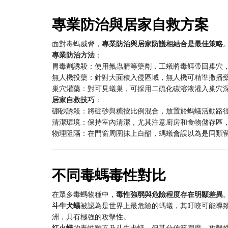
專業防治與居家自救方案
面對毒螞威脅，
專業防治與居家防護相結合是最佳策略
專業防治方法
：
胃毒劑誘殺：使用氟蟲腈等藥劑，工蟻將毒餌帶回巢穴
無人機投藥：針對大面積入侵區域，無人機可精準撒播
巢穴灌藥：對可見蟻巢，可採用二硫化碳溶液灌入巢穴
居家自救技巧
：
硼砂誘殺：將硼砂與糖按比例混合，放置於螞蟻活動路
清潔環境：保持室內清潔，尤其注意廚房和食物儲存區
物理阻隔：在門窗周圍抹上白醋，螞蟻會誤以為是同類
不同毒螞毒性對比
在眾多毒螞物種中，
毒性強弱與危險程度存在明顯差異
斗牛犬蟻
被認為是世界上最危險的螞蟻，其叮咬可能導致
洲，具有極強的攻擊性。
紅火蟻
的毒性雖不及斗牛犬蟻，但其分佈範圍廣，攻擊