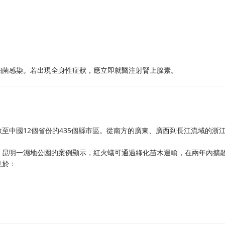
醫
細菌感染。若出現全身性症狀，應立即就醫注射腎上腺素。
至中國12個省份的435個縣市區。從南方的廣東、廣西到長江流域的浙
。昆明一濕地公園的案例顯示，紅火蟻可通過綠化苗木運輸，在兩年內擴
見於：