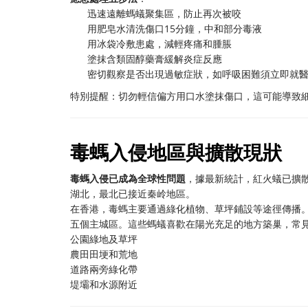
迅速遠離螞蟻聚集區，防止再次被咬
用肥皂水清洗傷口15分鐘，中和部分毒液
用冰袋冷敷患處，減輕疼痛和腫脹
塗抹含類固醇藥膏緩解炎症反應
密切觀察是否出現過敏症狀，如呼吸困難須立即就
特別提醒：切勿輕信偏方用口水塗抹傷口，這可能導致
毒螞入侵地區與擴散現狀
毒螞入侵已成為全球性問題
，據最新統計，紅火蟻已擴散
湖北，最北已接近秦岭地區。
在香港，毒螞主要通過綠化植物、草坪鋪設等途徑傳播
五個主城區。這些螞蟻喜歡在陽光充足的地方築巢，常
公園綠地及草坪
農田田埂和荒地
道路兩旁綠化帶
堤壩和水源附近