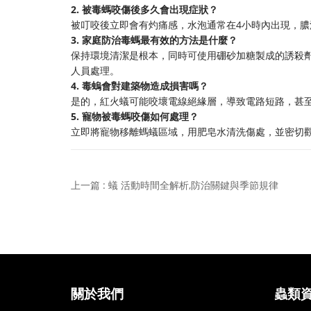
2. 被毒螞咬傷後多久會出現症狀？
被叮咬後立即會有灼痛感，水泡通常在4小時內出現，膿
3. 家庭防治毒螞最有效的方法是什麼？
保持環境清潔是根本，同時可使用硼砂加糖製成的誘殺
人員處理。
4. 毒螐會對建築物造成損害嗎？
是的，紅火蟻可能咬壞電線絕緣層，導致電路短路，甚
5. 寵物被毒螞咬傷如何處理？
立即將寵物移離螞蟻區域，用肥皂水清洗傷處，並密切
上一篇 : 蟻 活動時間全解析,防治關鍵與季節規律
關於我們
蟲類