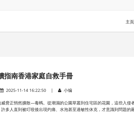
主頁
讀指南香港家庭自救手冊
2025-11-14 16:22:50 |
小编
的威脅正悄然擴散—毒螞。從潮濕的公園草叢到住宅區的花園，這些入侵
。許多人直到被叮咬後出現灼痛、水泡甚至過敏性休克，才意識到問題的