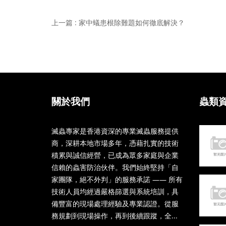
上一篇 : 家中蟻患根除難題如何徹底解決？
關於我們
蟲類
滅蟲專家是香港資深的專業滅蟲服務提供
商，深耕本地市場多年，憑藉扎實的技術
積累與誠信經營，已成為眾多家庭與企業
信賴的蟲害防治伙伴。我們始終堅持「自
家團隊，絕不外判」的服務承諾 —— 所有
技術人員均經過嚴格篩選與系統培訓，具
備豐富的現場處理經驗及專業認證。從服
務規劃到現場操作，再到後續跟蹤，全...