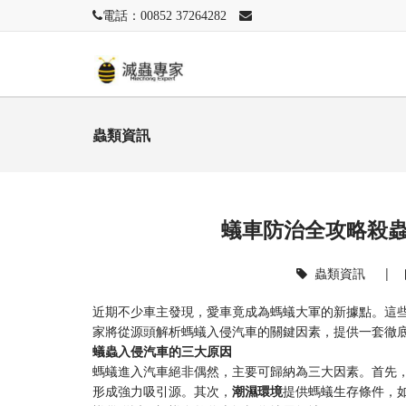
電話：00852 37264282
蟲類資訊
蟻車防治全攻略殺
蟲類資訊
|
近期不少車主發現，愛車竟成為螞蟻大軍的新據點。這
家將從源頭解析螞蟻入侵汽車的關鍵因素，提供一套徹
蟻蟲入侵汽車的三大原因
螞蟻進入汽車絕非偶然，主要可歸納為三大因素。首先
形成強力吸引源。其次，
潮濕環境
提供螞蟻生存條件，