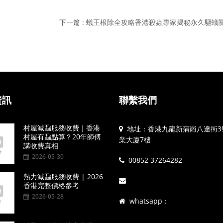
下一篇 : 蟻王根除全攻略香港殺蟲專家揭秘永久驅蟻
資訊
聯繫我們
村屋滅蝨服務收費｜香港
地址：香港九龍新蒲崗八達街3
村屋有蝨點算？20年師傅
業大廈7樓
講收費真相
2026-05-30
00852 37264282
熱力滅蝨服務收費 | 2026
香港完整價格參考
2026-05-28
whatsapp：