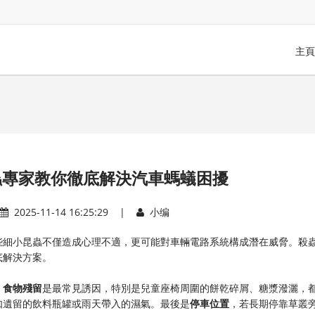
主頁
蟲專家教你徹底解決汽車螞蟻困擾
2025-11-14 16:25:29 |
小编
些細小昆蟲不僅造成心理不適，更可能對車輛電路系統構成潛在威脅。殺
底解決方案。
，
食物殘留
是最常見誘因，特別是兒童座椅周圍的餅乾碎屑、糖漿潑灑，
如遺留的飲料瓶罐或雨天帶入的濕氣。最後是
停車位置
，若長期停靠草叢