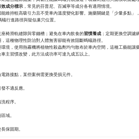
有效成分標示
，常見的芬普尼、百滅寧等成分各有適用情境。
因能維持較高吸引力且不受車內溫度變化影響。施藥關鍵是「少量多點」
螞蟻行進路徑與疑似巢穴位置。
意座椅滑軌縫隙與零錢槽；避免在車內飲食的
習慣養成
；定期更換空調濾
圈，這種物理性防治對人體無害卻能有效阻斷螞蟻路徑。
塵環境，使用熱霧機將植物性殺蟲劑均勻散布於車內空間，這種工藝能讓
合車主習慣改變，此方法成功率可達九成五以上。
蝕電路接點，某些案例需更換受損元件。
引發不適反應。
清洗程序。
邊區域。
較長保固期。