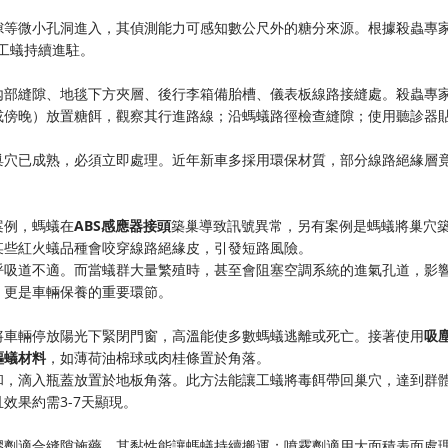
隙等微小孔洞進入，其偵測能力可感知數公尺外的糖分來源。根據殺蟲專
隻工蟻持續進駐。
內部縫隙、地毯下方夾層、後行李箱備胎槽、儀表板線路接縫處。殺蟲專
或傍晚）放置糖餌，觀察其行進路線；沿螞蟻路徑檢查縫隙；使用聽診器
巢穴已成熟，必須立即處理。近年新車多採用環保材質，部分線路絕緣層
案例，螞蟻在
ABS感應器接頭
築巢導致訊號異常，另有案例是螞蟻將巢穴
某些紅火蟻品種會咬穿線路絕緣皮，引發短路風險。
呼吸道不適。而當蟻群大量繁殖時，甚至會阻塞空調系統的進氣孔道，影
，更是車輛保養的重要環節。
將車輛停放陽光下緊閉門窗，高溫能使多數螞蟻逃離或死亡。接著使用
吸
驅蟻材料
，如薄荷油棉球或肉桂條置於角落。
調和，滴入瓶蓋放置於地板角落。此方法能讓工蟻將毒餌帶回巢穴，達到群
效果約需3-7天顯現。
膠劑適合縫隙施藥，其黏性能讓螞蟻持續搬運；噴霧劑適用大面積表面處