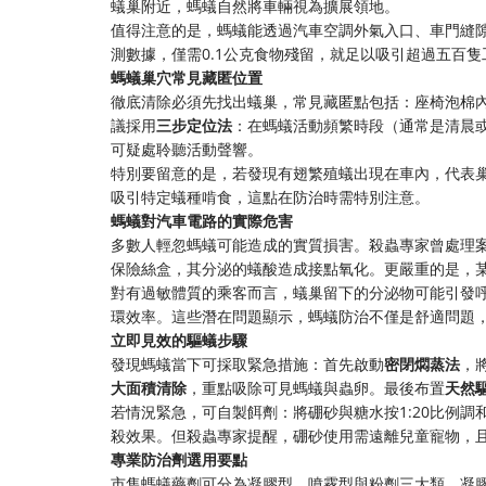
蟻巢附近，螞蟻自然將車輛視為擴展領地。
值得注意的是，螞蟻能透過汽車空調外氣入口、車門縫
測數據，僅需0.1公克食物殘留，就足以吸引超過五百
螞蟻巢穴常見藏匿位置
徹底清除必須先找出蟻巢，常見藏匿點包括：座椅泡棉
議採用
三步定位法
：在螞蟻活動頻繁時段（通常是清晨
可疑處聆聽活動聲響。
特別要留意的是，若發現有翅繁殖蟻出現在車內，代表
吸引特定蟻種啃食，這點在防治時需特別注意。
螞蟻對汽車電路的實際危害
多數人輕忽螞蟻可能造成的實質損害。殺蟲專家曾處理
保險絲盒，其分泌的蟻酸造成接點氧化。更嚴重的是，
對有過敏體質的乘客而言，蟻巢留下的分泌物可能引發
環效率。這些潛在問題顯示，螞蟻防治不僅是舒適問題
立即見效的驅蟻步驟
發現螞蟻當下可採取緊急措施：首先啟動
密閉燜蒸法
，
大面積清除
，重點吸除可見螞蟻與蟲卵。最後布置
天然
若情況緊急，可自製餌劑：將硼砂與糖水按1:20比例
殺效果。但殺蟲專家提醒，硼砂使用需遠離兒童寵物，且
專業防治劑選用要點
市售螞蟻藥劑可分為凝膠型、噴霧型與粉劑三大類。凝