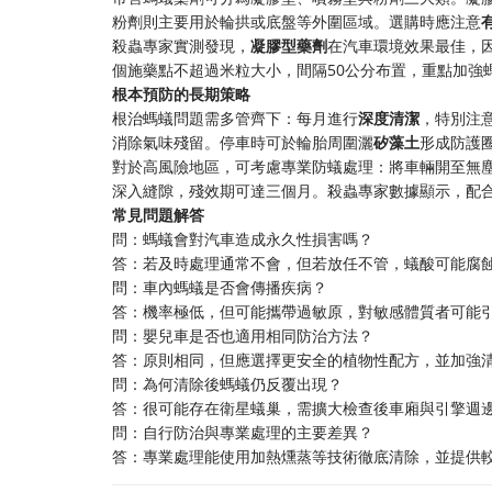
粉劑則主要用於輪拱或底盤等外圍區域。選購時應注意
殺蟲專家實測發現，
凝膠型藥劑
在汽車環境效果最佳，
個施藥點不超過米粒大小，間隔50公分布置，重點加強
根本預防的長期策略
根治螞蟻問題需多管齊下：每月進行
深度清潔
，特別注
消除氣味殘留。停車時可於輪胎周圍灑
矽藻土
形成防護
對於高風險地區，可考慮專業防蟻處理：將車輛開至無
深入縫隙，殘效期可達三個月。殺蟲專家數據顯示，配
常見問題解答
問：螞蟻會對汽車造成永久性損害嗎？
答：若及時處理通常不會，但若放任不管，蟻酸可能腐
問：車內螞蟻是否會傳播疾病？
答：機率極低，但可能攜帶過敏原，對敏感體質者可能
問：嬰兒車是否也適用相同防治方法？
答：原則相同，但應選擇更安全的植物性配方，並加強
問：為何清除後螞蟻仍反覆出現？
答：很可能存在衛星蟻巢，需擴大檢查後車廂與引擎週
問：自行防治與專業處理的主要差異？
答：專業處理能使用加熱燻蒸等技術徹底清除，並提供