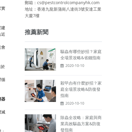
郵箱：cs@pestcontrolcompanyhk.com
家實
地址：香港九龍新蒲崗八達街3號安達工業
大廈7樓
家建
推薦新聞
貼近
竟會
驅蟲有哪些妙招？家庭
全場景攻略&省錢指南
2020-10-10
築於
響循
殺曱甴有什麼妙招？家
庭全場景攻略&防復發
指南
塵器
2020-10-10
體滅
除蟲全攻略：家庭與商
業高效驅蟲方案&防復
發指南
理；