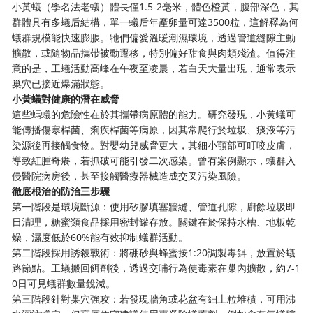
小黃蟻（學名法老蟻）體長僅1.5-2毫米，體色橙黃，腹部深色，其
群體具有多蟻后結構，單一蟻后年產卵量可達3500粒，這解釋為何
蟻群規模能快速膨脹。牠們偏愛溫暖潮濕環境，透過管道縫隙主動
擴散，或隨物品攜帶被動遷移，特別偏好甜食與肉類殘渣。值得注
意的是，工蟻活動高峰在午夜至凌晨，若白天大量出現，通常表示
巢穴已接近爆滿狀態。
小黃蟻對健康的潛在威脅
這些螞蟻的危險性在於其攜帶病原體的能力。研究發現，小黃蟻可
能傳播傷寒桿菌、痢疾桿菌等病原，因其常爬行於垃圾、痰液等污
染源後再接觸食物。對嬰幼兒威脅更大，其細小顎部可叮咬皮膚，
導致紅腫奇癢，若抓破可能引發二次感染。曾有案例顯示，蟻群入
侵醫院病房後，甚至接觸醫療器械造成交叉污染風險。
徹底根治的防治三步驟
第一階段是環境斷源：使用矽膠填塞牆縫、管道孔隙，廚餘垃圾即
日清理，糖蜜類食品採用密封罐存放。關鍵在於保持水槽、地板乾
燥，濕度低於60%能有效抑制蟻群活動。
第二階段採用誘殺戰術：將硼砂與蜂蜜按1:20調製毒餌，放置於蟻
路節點。工蟻搬回餌劑後，透過交哺行為使毒素在巢內擴散，約7-1
0日可見蟻群數量銳減。
第三階段針對巢穴強攻：若發現牆角或花盆有細土粒堆積，可用沸