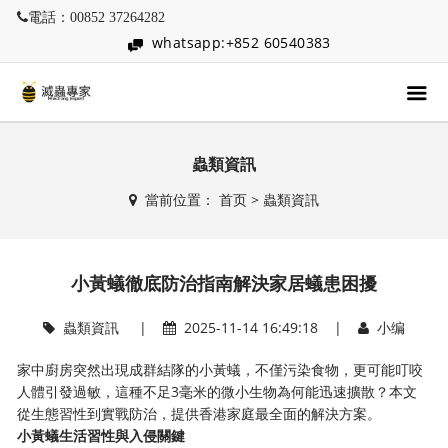
電話：00852 37264282
whatsapp:+852 60540383
蟲類資訊
當前位置：
首页
>
蟲類資訊
小黃蟻徹底防治指南解決家居蟻患困擾
蟲類資訊
|
2025-11-14 16:49:18 |
小编
家中廚房突然出現成群結隊的小黃蟻，不僅污染食物，更可能叮咬
人體引發過敏，這種不足3毫米的微小生物為何能迅速擴散？本文
從生態習性到實戰防治，提供香港家庭最全面的解決方案。
小黃蟻生活習性與入侵關鍵