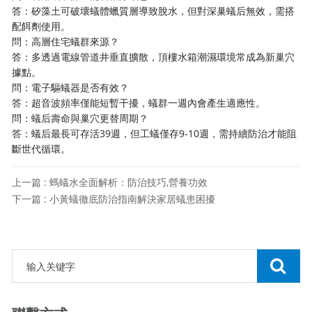
答：矽藻土可破壞蟻體蠟質層導致脫水，但對深巢蟻后無效，需搭
配餌劑使用。
問：高層住宅蟻群來源？
答：多透過電線管道井垂直擴散，頂樓水箱潮濕環境常成為新巢穴
據點。
問：電子驅蟻器是否有效？
答：超音波頻率僅能短暫干擾，蟻群一週內會產生適應性。
問：蟻后壽命與巢穴更替周期？
答：蟻后最長可存活39週，但工蟻僅存9-10週，需持續防治才能阻
斷世代循環。
上一篇 : 螞蟻水全面解析：防治技巧,營養功效
下一篇 : 小黃蟻徹底防治指南解決家居蟻患困擾