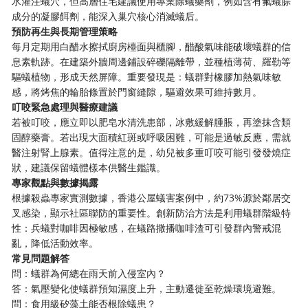
水灌注蟻穴，但高層住宅建議使用專業除蟻藥劑，例如含有氟蟻腙
成分的凝膠餌劑，能深入巢穴核心消滅蟻后。
預防再生與長期管理策略
每月定期用白醋水擦拭廚房檯面與櫃腳，醋酸氣味能破壞蟻群的信
息素軌跡。在建築外牆周邊鋪設碎礫隔離帶，並種植薄荷、羅勒等
驅蟻植物，形成天然屏障。重要發現是：蟻群對橡膠加熱氣味敏
感，將烤焦的輪胎條置於門窗縫隙，驅避效果可維持數月。
叮咬緊急處理與醫療建議
若被叮咬，應立即以肥皂水清洗患部，冰敷緩解腫脹，再塗抹含類
固醇藥膏。若出現大面積紅斑或呼吸困難，可能是過敏反應，需就
醫注射腎上腺素。值得注意的是，幼兒被多重叮咬可能引發發燒症
狀，建議保留蟻體樣本供醫生鑑識。
專家觀點與數據揭露
根據殺蟲專家實測數據，香港公屋蟻害案例中，約73%源於鄰居交
叉感染，顯示社區聯防的重要性。創新防治方法是利用蟻群階級特
性：兵蟻對咖啡因極敏感，在蟻路撒播咖啡渣可引發群內警戒混
亂，降低活動效率。
常見問題解答
問：蟻群為何總在雨天前入侵室內？
答：氣壓變化使蟻群預知濕度上升，主動遷徙至乾燥環境避難。
問：食用級矽藻土能否根除蟻患？