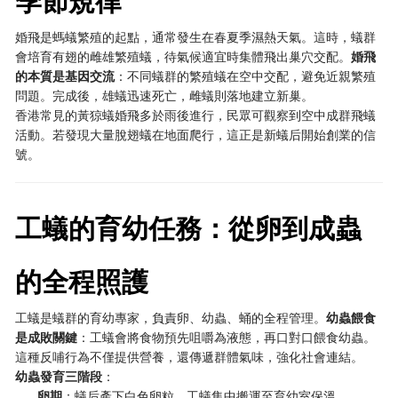
季節規律
婚飛是螞蟻繁殖的起點，通常發生在春夏季濕熱天氣。這時，蟻群
會培育有翅的雌雄繁殖蟻，待氣候適宜時集體飛出巢穴交配。
婚飛
的本質是基因交流
：不同蟻群的繁殖蟻在空中交配，避免近親繁殖
問題。完成後，雄蟻迅速死亡，雌蟻則落地建立新巢。
香港常見的黃猄蟻婚飛多於雨後進行，民眾可觀察到空中成群飛蟻
活動。若發現大量脫翅蟻在地面爬行，這正是新蟻后開始創業的信
號。
工蟻的育幼任務：從卵到成蟲
的全程照護
工蟻是蟻群的育幼專家，負責卵、幼蟲、蛹的全程管理。
幼蟲餵食
是成敗關鍵
：工蟻會將食物預先咀嚼為液態，再口對口餵食幼蟲。
這種反哺行為不僅提供營養，還傳遞群體氣味，強化社會連結。
幼蟲發育三階段
：
卵期
：蟻后產下白色卵粒，工蟻集中搬運至育幼室保溫。