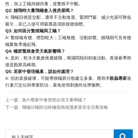
性，加上工蟻持續供養，使繁殖不中斷。
Q2: 婚飛時大量飛蟻會入侵房屋嗎？
A: 飛蟻目標是交配，通常不主動進屋。緊閉門窗、減少光源可降低
吸引，若已入侵可用吸塵器清除脫翅個體。
Q3: 如何區分繁殖蟻與工蟻？
A: 繁殖蟻有翅、體型較大；工蟻無翅、活動頻繁。婚飛期可見有翅
蟻聚集準備起飛。
Q4: 蟻群繁殖會受天氣影響嗎？
A: 是的，乾冷天氣會推遲婚飛，潮濕悶熱則刺激活動。香港春季雨
後是觀察高峰期。
Q5: 若家中發現蟻巢，該如何處理？
A: 切勿直接破壞，可能導致蟻群分散建立多巢。應尋求
殺蟲專家
進
行巢穴定位與專業防治，避免使用刺激性化學藥劑。
上一篇 : 為什麼家中會突然出現大量螞蟻？
下一篇 : 飛蟻白蟻防治終極指南保護家居安全完整攻略