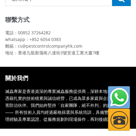
聯繫方式
電話：00852 37264282
whatsapp：+852 6054 0383
郵箱：cs@pestcontrolcompanyhk.com
地址：香港九龍新蒲崗八達街3號安達工業大廈7樓
關於我們
滅蟲專家是香港資深的專業滅蟲服務提供商，深耕本地市場多年，
憑藉扎實的技術積累與誠信經營，已成為眾多家庭與企業信賴的蟲
害防治伙伴。我們始終堅持「自家團隊，絕不外判」的服務承諾
—— 所有技術人員均經過嚴格篩選與系統培訓，具備豐富的現場處
理經驗及專業認證。從服務規劃到現場操作，再到後續跟蹤，全...