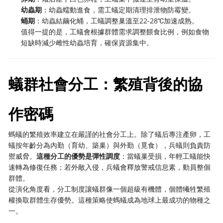
幼蟲期
：幼蟲蠕動進食，需工蟻定期清理排泄物防霉變。
蛹期
：幼蟲結繭化蛹，工蟻調整巢溫至22-28℃加速成熟。
值得一提的是，工蟻會根據群體需求調整餵食比例，例如食物
短缺時減少雌性幼蟲培育，確保資源集中。
蟻群社會分工：繁殖背後的協
作密碼
螞蟻的繁殖效率建立在嚴謹的社會分工上。除了蟻后專注產卵，工
蟻按年齡分為內勤（育幼、築巢）與外勤（覓食），兵蟻則負責防
禦威脅。
這種分工的優勢是彈性調度
：當蟻巢受損，年輕工蟻能快
速轉為修復任務；若外敵入侵，兵蟻會釋放警戒信息素，動員整個
群體。
從演化角度看，分工制度讓蟻群像一個超級有機體，個體犧牲繁殖
權換取群體生存優勢。這種策略使螞蟻成為地球上最成功的物種之
一。