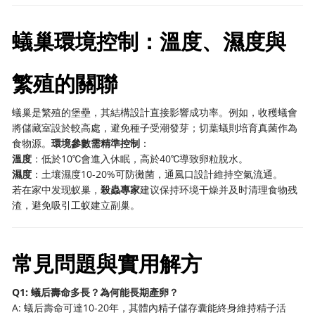
蟻巢環境控制：溫度、濕度與
繁殖的關聯
蟻巢是繁殖的堡壘，其結構設計直接影響成功率。例如，收穫蟻會
將儲藏室設於較高處，避免種子受潮發芽；切葉蟻則培育真菌作為
食物源。
環境參數需精準控制
：
溫度
：低於10℃會進入休眠，高於40℃導致卵粒脫水。
濕度
：土壤濕度10-20%可防黴菌，通風口設計維持空氣流通。
若在家中发现蚁巢，
殺蟲專家
建议保持环境干燥并及时清理食物残
渣，避免吸引工蚁建立副巢。
常見問題與實用解方
Q1: 蟻后壽命多長？為何能長期產卵？
A: 蟻后壽命可達10-20年，其體內精子儲存囊能終身維持精子活