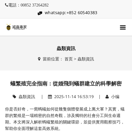
電話：00852 37264282
whatsapp:+852 60540383
蟲類資訊
當前位置：
首页
>
蟲類資訊
蟻繁殖完全指南：從婚飛到蟻群建立的科學解密
蟲類資訊
|
2025-11-14 16:53:19 |
小编
你是否好奇，一窩螞蟻如何從幾隻個體發展成上萬大軍？其實，蟻
群的繁殖是一場精密的自然奇觀，涉及獨特的社會分工與生命週
期。本文將深入解析螞蟻繁殖的關鍵環節，並提供實用觀察技巧，
幫助你全面理解這套高效系統。