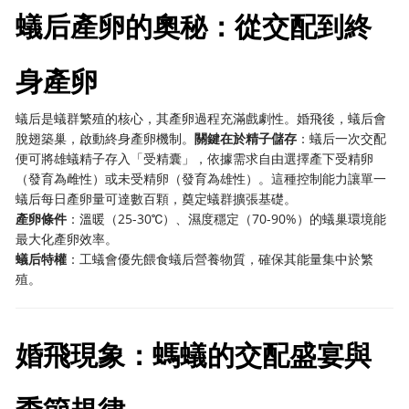
蟻后產卵的奧秘：從交配到終
身產卵
蟻后是蟻群繁殖的核心，其產卵過程充滿戲劇性。婚飛後，蟻后會
脫翅築巢，啟動終身產卵機制。
關鍵在於精子儲存
：蟻后一次交配
便可將雄蟻精子存入「受精囊」，依據需求自由選擇產下受精卵
（發育為雌性）或未受精卵（發育為雄性）。這種控制能力讓單一
蟻后每日產卵量可達數百顆，奠定蟻群擴張基礎。
產卵條件
：溫暖（25-30℃）、濕度穩定（70-90%）的蟻巢環境能
最大化產卵效率。
蟻后特權
：工蟻會優先餵食蟻后營養物質，確保其能量集中於繁
殖。
婚飛現象：螞蟻的交配盛宴與