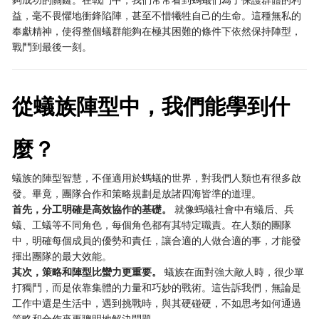
益，毫不畏懼地衝鋒陷陣，甚至不惜犧牲自己的生命。這種無私的
奉獻精神，使得整個蟻群能夠在極其困難的條件下依然保持陣型，
戰鬥到最後一刻。
從蟻族陣型中，我們能學到什
麼？
蟻族的陣型智慧，不僅適用於螞蟻的世界，對我們人類也有很多啟
發。畢竟，團隊合作和策略規劃是放諸四海皆準的道理。
首先，分工明確是高效協作的基礎。
​ 就像螞蟻社會中有蟻后、兵
蟻、工蟻等不同角色，每個角色都有其特定職責。在人類的團隊
中，明確每個成員的優勢和責任，讓合適的人做合適的事，才能發
揮出團隊的最大效能。
其次，策略和陣型比蠻力更重要。
​ 蟻族在面對強大敵人時，很少單
打獨鬥，而是依靠集體的力量和巧妙的戰術。這告訴我們，無論是
工作中還是生活中，遇到挑戰時，與其硬碰硬，不如思考如何通過
策略和合作來更聰明地解決問題。