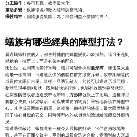
分工協作
：各司其職，效率最大化。
靈活多變
：根據環境和敵人隨時調整戰術。
犧牲精神
：個體服從集體，為了群體利益不惜犧牲自己。
蟻族有哪些經典的陣型打法？
看過螞蟻打仗的人，都會對牠們的陣型變化印象深刻。這可不是亂
糟糟的一擁而上，而是有策略的配合。
比如說，在開闊地帶行軍時，蟻群可能會採用
雁形陣
。隊伍像大雁
南飛一樣展開，行進速度快的個體在前方擔當斥候，攻擊距離遠的
成員位於隊伍末尾。這樣一旦遇到敵人，前後可以迅速形成照應，
整體呈現半個X形狀，既利於快速行進，也能有效應對突發狀況。
在需要防禦或者通過狹窄地帶時，
方形陣
就派上了用場。這種陣型
將核心成員（比如蟻后、幼蟲或重要的物資）嚴密地保護在陣型中
心，其他成員圍繞在四周。這就像一個移動的堡壘，最大限度地保
障了核心目標的安全，同時陣型內的成員也能透過縫隙觀察外部情
況。
當遭遇強敵時，蟻群還有一種令人震撼的打法：它們會勇敢地迎
戰，甚至在正面交鋒中，兩側的成員會迅速合攏，意圖對敵人形成