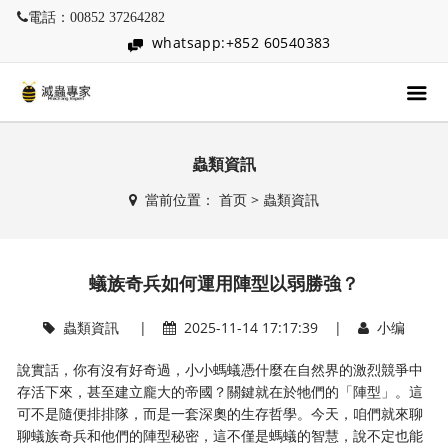
電話：00852 37264282
whatsapp:+852 60540383
蟲類資訊
當前位置：
首页
>
蟲類資訊
蟻族奇兵如何運用陣型以弱勝強？
蟲類資訊
|
2025-11-14 17:17:39 |
小编
說實話，你有沒有好奇過，小小螞蟻憑什麼在自然界的激烈競爭中
存活下來，甚至建立龐大的帝國？關鍵就在於牠們的「陣型」。這
可不是隨便排排隊，而是一套深奧的生存哲學。今天，咱們就來聊
聊蟻族奇兵和他們的陣型秘密，這不僅是螞蟻的智慧，說不定也能