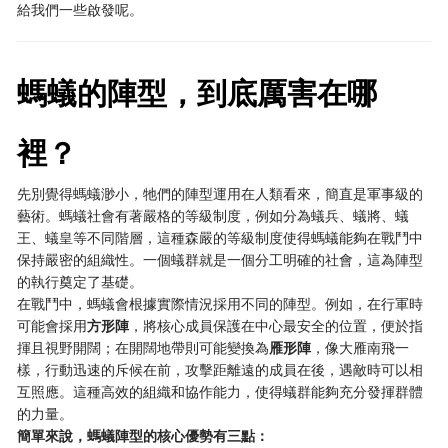
給我們一些啟發呢。
螞蟻的陣型，到底厲害在哪
裡？
先別覺得螞蟻渺小，牠們的陣型運用在人類看來，簡直是軍事級的
藝術。螞蟻社會有著嚴格的等級制度，例如分為蟻兵、蟻將、蟻
王、蟻皇等不同階層，這種森嚴的等級制度使得螞蟻能夠在戰鬥中
保持嚴密的組織性。一個蟻群就是一個分工明確的社會，這為陣型
的執行奠定了基礎。
在戰鬥中，螞蟻會根據實際情況採用不同的陣型。例如，在行軍時
可能會採用
方形陣
，將核心成員保護在中心最安全的位置，便於指
揮且視野開闊；在開闊地帶則可能變換為
雁形陣
，像大雁南飛一
樣，行動迅速的斥候在前，攻擊距離遠的成員在後，遇敵時可以相
互照應。這種高效的組織和協作能力，使得蟻群能夠充分發揮群體
的力量。
簡單來說，螞蟻陣型的核心優勢有三點：