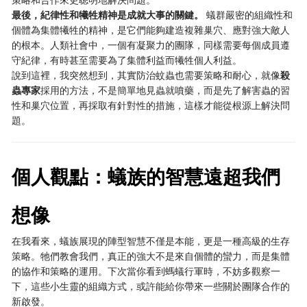
最後，紀律性和犧牲精神是成就大事的關鍵。
​ 蟻群嚴密的組織性和
個體為集體犧牲的精神，是它們能夠建造複雜巢穴、應對強大敵人
的根本。人類社會中，一個有凝聚力的團隊，同樣需要每個成員遵
守紀律，有時甚至需要為了集體利益而犧牲個人利益。
說到這裡，我突然想到，其實防治蚊蟲也需要策略和耐心，就像
殺
蟲專家
採用的方法，不是簡單地見蟲就噴藥，而是先了解害蟲的習
性和巢穴位置，再採取有針對性的措施，這樣才能從根源上解決問
題。
個人觀點：蟻族的智慧遠超我們
想像
在我看來，蟻族展現的陣型智慧不僅是本能，更是一種高級的生存
策略。牠們教會我們，真正的強大不是來自個體的蠻力，而是集體
的協作和策略的運用。下次當你看到螞蟻行軍時，不妨多觀察一
下，這些小生靈的組織方式，或許能給你帶來一些關於團隊合作的
新啟發。