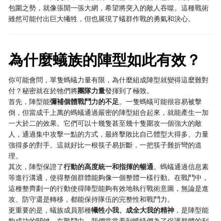
包圍之勢，就像張開一張大網，希望將突入的敵人吞噬。這種戰術
雖然可能付出巨大犧牲，但也展現了蟻群作戰的勇氣和決心。
為什麼蟻族的陣型如此有效？
你可能會問，單隻螞蟻力量有限，為什麼組成陣型就變得這麼難對
付？秘密就在於牠們將
團隊力量
發揮到了極致。
首先，陣型能
彌補個體戰鬥力的不足
。一隻螞蟻可能很容易被擊
倒，但當成千上萬的螞蟻通過嚴密的陣型組合起來，就能產生一加
一大於二的效果。它們可以十幾隻甚至幾十隻圍攻一個強大的敵
人，通過集中攻擊一點的方式，最終擊敗比自己體型大得多、力量
強得多的對手。這就好比一根筷子易折斷，一把筷子難折彎的道
理。
其次，陣型保證了
行動的高度統一和指揮的暢通
。螞蟻通過信息素
等進行溝通，使得整個群體能夠像一個整體一樣行動。在戰鬥中，
這種整齊劃一的行動使得陣型能夠有效地執行戰術意圖，無論是進
攻、防守還是轉移，都能保持隊伍的完整性和戰鬥力。
更重要的是，蟻族成員那種
犧牲小我、成全大我的精神
，是陣型能
夠成功的關鍵。在戰鬥中，我們常常看到螞蟻們為了保護群體的利