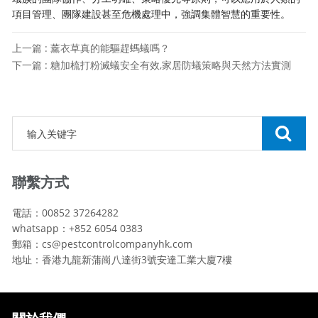
項目管理、團隊建設甚至危機處理中，強調集體智慧的重要性。
上一篇 : 薰衣草真的能驅趕螞蟻嗎？
下一篇 : 糖加梳打粉滅蟻安全有效,家居防蟻策略與天然方法實測
聯繫方式
電話：00852 37264282
whatsapp：+852 6054 0383
郵箱：cs@pestcontrolcompanyhk.com
地址：香港九龍新蒲崗八達街3號安達工業大廈7樓