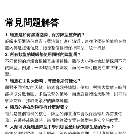
常見問題解答
1. 蟻族是如何溝通協調，保持陣型整齊的？
螞蟻主要通過信息素（費洛蒙）進行溝通，這種化學信號能夠在群
體內傳遞複雜信息，指導整個群體保持陣型，統一行動。
2. 所有類型的螞蟻都使用同樣的陣型嗎？
不同種類的螞蟻會根據其生活習性、體型大小和社會結構採用不同
的陣型。例如，一些螞蟻擅長圍攻，而另一些可能更注重防守反
擊。
3. 蟻族在面對天敵時，陣型會如何變化？
面對不同特點的天敵，蟻族會調整陣型。例如，對抗大型敵人時可
能採取分散包圍、多點攻擊的策略；而應對群體性天敵時，則可能
收縮防線，採取更緊密的防禦陣型。
4. 蟻后的存在對陣型有什麼影響？
蟻后是整個蟻群的核心，陣型的佈置通常會以保護蟻后為首要任
務。在遷移或防禦時，蟻后往往被安置在陣型中最安全的位置。
5. 人類可以從蟻族陣型中學到哪些應用於實際生活的啟示？
蟻族的團隊協作、分工明確、策略優先等原則，可以應用於人類的