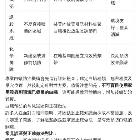
蟻
治
誘
環境友
殺
不易直接噴
裝置內放置引誘材料集聚
好，整巢
系
藥的區域
白蟻後投放生長調節劑
消滅
統
化
學
新建築或裝
在地基周圍建立持效藥劑
長期預防
屏
修前預防
帶
效果顯著
障
專業白蟻防治機構會先進行詳細檢查，確定白蟻種類、危害程度及
巢穴位置，然後制定針對性方案。值得注意的是，
不可盲目使用家
用殺蟲劑噴灑已築巢的白蟻
，這可能導致群體擴散，增加後續防治
難度。
白蟻預防的常見誤區與正確做法
許多人在面對白蟻問題時，常因缺乏正確知識而採取不當措施，反
而加重了問題。了解這些誤區並掌握正確做法，是有效預防白蟻的
關鍵。
常見誤區與正確做法對比
：