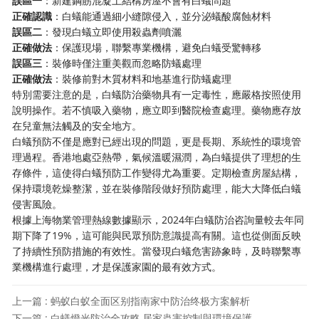
誤區一
：新建鋼筋混凝土結構房屋不會有白蟻問題
正確認識
：白蟻能通過細小縫隙侵入，並分泌蟻酸腐蝕材料
誤區二
：發現白蟻立即使用殺蟲劑噴灑
正確做法
：保護現場，聯繫專業機構，避免白蟻受驚轉移
誤區三
：裝修時僅注重美觀而忽略防蟻處理
正確做法
：裝修前對木質材料和地基進行防蟻處理
特別需要注意的是，白蟻防治藥物具有一定毒性，應嚴格按照使用
說明操作。若不慎吸入藥物，應立即到醫院檢查處理。藥物應存放
在兒童無法觸及的安全地方。
白蟻預防不僅是應對已經出現的問題，更是長期、系統性的環境管
理過程。香港地處亞熱帶，氣候溫暖濕潤，為白蟻提供了理想的生
存條件，這使得白蟻預防工作變得尤為重要。定期檢查房屋結構，
保持環境乾燥整潔，並在裝修階段做好預防處理，能大大降低白蟻
侵害風險。
根據上海物業管理熱線數據顯示，2024年白蟻防治咨詢量較去年同
期下降了19%，這可能與民眾預防意識提高有關。這也從側面反映
了持續性預防措施的有效性。當發現白蟻危害跡象時，及時聯繫專
業機構進行處理，才是保護家園的最有效方式。
上一篇 : 蚂蚁白蚁全面区别指南家中防治终极方案解析
下一篇 : 白蟻燈光防治全攻略,居家蟲害控制與環境保護