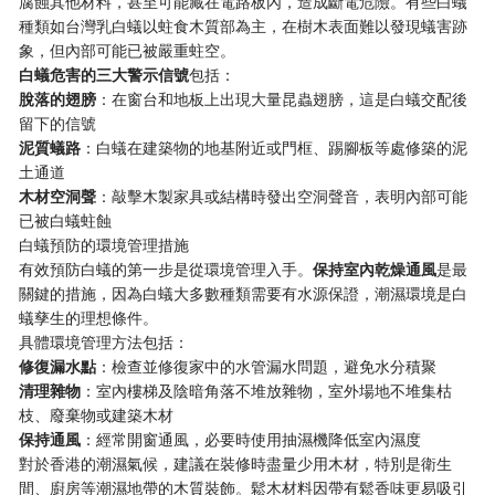
腐蝕其他材料，甚至可能藏在電路板內，造成斷電危險。有些白蟻
種類如台灣乳白蟻以蛀食木質部為主，在樹木表面難以發現蟻害跡
象，但內部可能已被嚴重蛀空。
白蟻危害的三大警示信號
包括：
脫落的翅膀
：在窗台和地板上出現大量昆蟲翅膀，這是白蟻交配後
留下的信號
泥質蟻路
：白蟻在建築物的地基附近或門框、踢腳板等處修築的泥
土通道
木材空洞聲
：敲擊木製家具或結構時發出空洞聲音，表明內部可能
已被白蟻蛀蝕
白蟻預防的環境管理措施
有效預防白蟻的第一步是從環境管理入手。
保持室內乾燥通風
是最
關鍵的措施，因為白蟻大多數種類需要有水源保證，潮濕環境是白
蟻孳生的理想條件。
具體環境管理方法包括：
修復漏水點
：檢查並修復家中的水管漏水問題，避免水分積聚
清理雜物
：室內樓梯及陰暗角落不堆放雜物，室外場地不堆集枯
枝、廢棄物或建築木材
保持通風
：經常開窗通風，必要時使用抽濕機降低室內濕度
對於香港的潮濕氣候，建議在裝修時盡量少用木材，特別是衛生
間、廚房等潮濕地帶的木質裝飾。鬆木材料因帶有鬆香味更易吸引