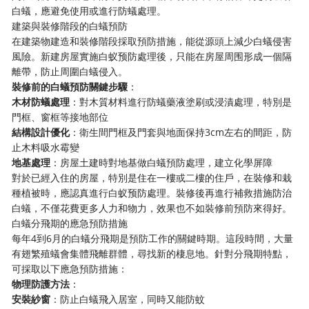
白蟻，應避免使用或進行防蟻處理。
建築與裝修階段的白蟻預防
在建築物建造和裝修階段採取預防措施，能從源頭上減少白蟻侵害
風險。新建房屋實施白蚁预防處理後，只能在房屋周围形成一個隔
離帶，防止周圍白蟻侵入。
裝修前的白蟻預防關鍵步驟
：
木材防蟻處理
：對木質材料進行防蟻藥液塗刷或浸漬處理，特別是
門框、窗框等接地部位
結構設計優化
：衛生間門框及門套與地面保持3cm左右的間距，防
止木料吸水霉變
地基處理
：房屋土建時對地基做白蟻預防處理，建立化學屏障
對於已經入住的房屋，特別是住在一樓或二樓的住戶，在裝修和栽
種植被時，應認真進行白蚁预防處理。裝修後再進行補救措施防治
白蟻，不僅花費更多人力和物力，效果也不如裝修前預防來得好。
白蟻分飛期的應急預防措施
每年4到6月的白蟻分飛期是預防工作的關鍵時期。這段時間，大量
有翅繁殖蟻會集體飛離群體，尋找新的棲息地。針對分飛期特點，
可採取以下應急預防措施：
物理防護方法
：
安裝紗窗
：防止白蟻飛入居室，同時又能防蚊