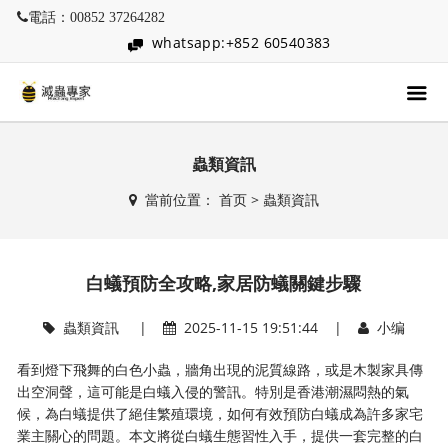
電話：00852 37264282
whatsapp:+852 60540383
蟲類資訊
當前位置：
首页
>
蟲類資訊
白蟻預防全攻略,家居防蟻關鍵步驟
蟲類資訊
|
2025-11-15 19:51:44 |
小编
看到燈下飛舞的白色小蟲，牆角出現的泥質線路，或是木製家具傳
出空洞聲，這可能是白蟻入侵的警訊。特別是香港潮濕悶熱的氣
候，為白蟻提供了絕佳繁殖環境，如何有效預防白蟻成為許多家宅
業主關心的問題。本文將從白蟻生態習性入手，提供一套完整的白