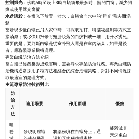
控制燈光
：傍晚5時至晚上8時白蟻紛飛最多時，關閉門窗，減少開
燈或使用遮光窗簾
水盆誘殺
：在燈光下放置一盆水，白蟻會向水中的"燈光"飛去而溺
斃
當發現少量白蟻已飛入家中時，可採取拍打、噴灑殺蟲劑等方式直
接消滅；或尽快用扫帚将翅膀脱落的白蚁扫成一堆，用开水烫死。
重要的是，要判斷白蟻是從室外飛入還是在室內築巢，如果是後
者，應聯繫專業機構處理。
專業白蟻防治方法介紹
當白蟻已經築巢形成危害時，需要尋求專業防治服務。專業白蟻防
治機構通常採用多種方法相結合的綜合治理策略，針對不同情況採
取最適宜的處理方式。
主流專業防治技術對比
防
治
適用場景
作用原理
優勢
方
法
噴
能殺滅巢
粉
發現明確蟻
將藥粉噴在白蟻身上，通
穴深處白
滅
路或分飛孔
過相互接觸傳播毒性