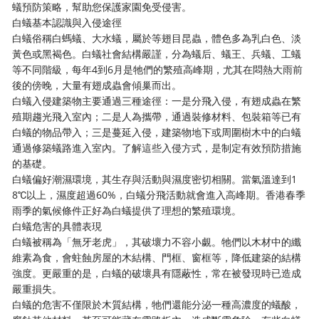
蟻預防策略，幫助您保護家園免受侵害。
白蟻基本認識與入侵途徑
白蟻俗稱白螞蟻、大水蟻，屬於等翅目昆蟲，體色多為乳白色、淡
黃色或黑褐色。白蟻社會結構嚴謹，分為蟻后、蟻王、兵蟻、工蟻
等不同階級，每年4到6月是牠們的繁殖高峰期，尤其在悶熱大雨前
後的傍晚，大量有翅成蟲會傾巢而出。
白蟻入侵建築物主要通過三種途徑：一是分飛入侵，有翅成蟲在繁
殖期趨光飛入室內；二是人為攜帶，通過裝修材料、包裝箱等已有
白蟻的物品帶入；三是蔓延入侵，建築物地下或周圍樹木中的白蟻
通過修築蟻路進入室內。了解這些入侵方式，是制定有效預防措施
的基礎。
白蟻偏好潮濕環境，其生存與活動與濕度密切相關。當氣溫達到1
8℃以上，濕度超過60%，白蟻分飛活動就會進入高峰期。香港春季
雨季的氣候條件正好為白蟻提供了理想的繁殖環境。
白蟻危害的具體表現
白蟻被稱為「無牙老虎」，其破壞力不容小覷。牠們以木材中的纖
維素為食，會蛀蝕房屋的木結構、門框、窗框等，降低建築的結構
強度。更嚴重的是，白蟻的破壞具有隱蔽性，常在被發現時已造成
嚴重損失。
白蟻的危害不僅限於木質結構，牠們還能分泌一種高濃度的蟻酸，