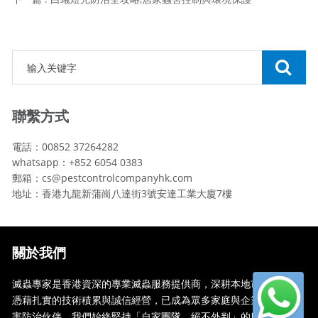
聯繫方式
電話：00852 37264282
whatsapp：+852 6054 0383
郵箱：cs@pestcontrolcompanyhk.com
地址：香港九龍新蒲崗八達街3號安達工業大廈7樓
關於我們
滅蟲專家是香港資深的專業滅蟲服務提供商，深耕本地市場多年，
憑藉扎實的技術積累與誠信經營，已成為眾多家庭與企業信賴的蟲
害防治伙伴。我們始終堅持「自家團隊，絕不外判」的服務承諾