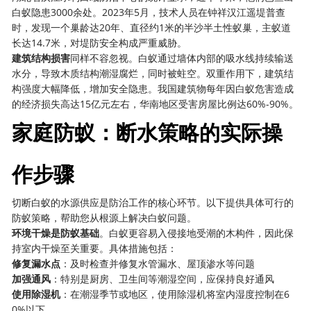
白蚁隐患3000余处。2023年5月，技术人员在钟祥汉江遥堤普查
时，发现一个巢龄达20年、直径约1米的半沙半土性蚁巢，主蚁道
长达14.7米，对堤防安全构成严重威胁。
建筑结构损害
同样不容忽视。白蚁通过墙体内部的吸水线持续输送
水分，导致木质结构潮湿腐烂，同时被蛀空。双重作用下，建筑结
构强度大幅降低，增加安全隐患。我国建筑物每年因白蚁危害造成
的经济损失高达15亿元左右，华南地区受害房屋比例达60%-90%。
家庭防蚁：断水策略的实际操
作步骤
切断白蚁的水源供应是防治工作的核心环节。以下提供具体可行的
防蚁策略，帮助您从根源上解决白蚁问题。
环境干燥是防蚁基础
。白蚁更容易入侵接地受潮的木构件，因此保
持室内干燥至关重要。具体措施包括：
修复漏水点
：及时检查并修复水管漏水、屋顶渗水等问题
加强通风
：特别是厨房、卫生间等潮湿空间，应保持良好通风
使用除湿机
：在潮湿季节或地区，使用除湿机将室内湿度控制在6
0%以下