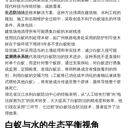
现代科技与传统经验，成效显著。
生态防治法
是根本解决方案。这种方法强调在建筑物、水利工程的
规划、施工和后期维护全过程中，采取创造不利于白蚁滋生的环境
条件。具体包括：
建筑场地清理所有可能诱集白蚁的木材残渣
使用抗白蚁药剂处理木材，如广州铁路电务处采用的防护剂可使木
材在干燥环境下维持3年多不受白蚁蛀蚀
堤坝施工时采用适当的土壤处理和夯实技术，减少白蚁入侵可能
监测诱杀系统
代表现代白蚁防治的技术进步。这种系统不是直接针
对单个白蚁，而是针对整个蚁群。通过安装饵站，对白蚁进行诱集
或监测，定期检查。发现白蚁后，将饵料换成含有慢效毒剂的饵
剂，利用白蚁的交哺习性（工蚁将已消化或半消化的食物以液体形
式喂给其他白蚁），将有效成分传递至整个群体，最终导致整个群
体死亡。
湖北省汉江水利白蚁防治中心的经验表明，从“人工钳夹打锥”向“电
法探测为主”的技术转变，大大提高了白蚁防治的精准度和效率。他
们现在采用“三环节、七过程”的白蚁综合防治技术，显著提升了治
理效果。
白蚁与水的生态平衡视角