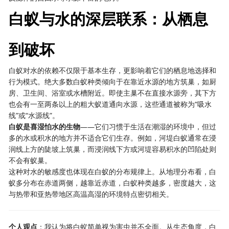
白蚁与水的深层联系：从栖息
到破坏
白蚁对水的依赖不仅限于基本生存，更影响着它们的栖息地选择和
行为模式。绝大多数白蚁种类倾向于在靠近水源的地方筑巢，如厨
房、卫生间、浴室或水槽附近。即使主巢不在直接水源旁，其下方
也会有一至两条以上的粗大蚁道通向水源，这些通道被称为“吸水
线”或“水源线”。
白蚁是喜湿怕水的生物
——它们习惯于生活在潮湿的环境中，但过
多的水或积水的地方并不适合它们生存。例如，河堤白蚁通常在浸
润线上方的陡坡上筑巢，而浸润线下方或河堤容易积水的凹陷处则
不会有蚁巢。
这种对水的敏感度也体现在白蚁的分布规律上。从地理分布看，白
蚁多分布在赤道两侧，越靠近赤道，白蚁种类越多，密度越大，这
与热带和亚热带地区高温高湿的环境特点密切相关。
个人观点
：我认为将白蚁简单视为害虫并不全面。从生态角度，白