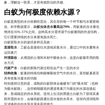
象，理解这一联系，才是有效防治的关键。
白蚁为何极度依赖水源？
白蚁是典型的水分依赖性昆虫，其生存的每一个环节都与水紧密相
连。科学数据显示，
白蚁虫体含水量高达79%
，而蚁巢的含水量也
维持在30%-37%之间。这种高水分需求源于白蚁脆弱的外皮结构，
它们需要持续的水分来避免脱水死亡。
白蚁获取水分的途径多样且高效：
直接取水
：工蚁会直接前往水源地采集水分，通过口中的水囊将水
运回巢穴
环境吸收
：从潮湿的土壤和木材中吸收水分，这是白蚁最常用的取
水方式
代谢产水
：白蚁的新陈代谢过程也会产生一定的水分
结构收集
：蚁巢的特殊结构能够吸收空气中的水分，某些蚁巢甚至
具有收集冷凝水的功能
特别值得注意的是，成熟的白蚁群体会修建专门的“吸水线”（也称
为吸水蚁路），这些精细建造的通道将巢穴与最近的水源连接起
来，形成稳定的供水系统。堤坝上生活的黑翅土白蚁为了获得其巢
群所需的水分，会修筑蚁路通往迎水坡的水库水、堤坝内浸润线和
反滤体的自由水等水源丰富的地方。