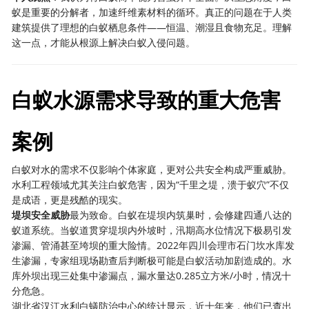
蚁是重要的分解者，加速纤维素材料的循环。真正的问题在于人类
建筑提供了理想的白蚁栖息条件——恒温、潮湿且食物充足。理解
这一点，才能从根源上解决白蚁入侵问题。
白蚁水源需求导致的重大危害
案例
白蚁对水的需求不仅影响个体家庭，更对公共安全构成严重威胁。
水利工程领域尤其关注白蚁危害，因为“千里之堤，溃于蚁穴”不仅
是成语，更是残酷的现实。
堤坝安全威胁
最为致命。白蚁在堤坝内筑巢时，会修建四通八达的
蚁道系统。当蚁道贯穿堤坝内外坡时，汛期高水位情况下极易引发
渗漏、管涌甚至垮坝的重大险情。2022年四川会理市石门坎水库发
生渗漏，专家组现场勘查后判断极可能是白蚁活动加剧造成的。水
库外坝出现三处集中渗漏点，漏水量达0.285立方米/小时，情况十
分危急。
湖北省汉江水利白蟻防治中心的统计显示，近十年来，他们已查出