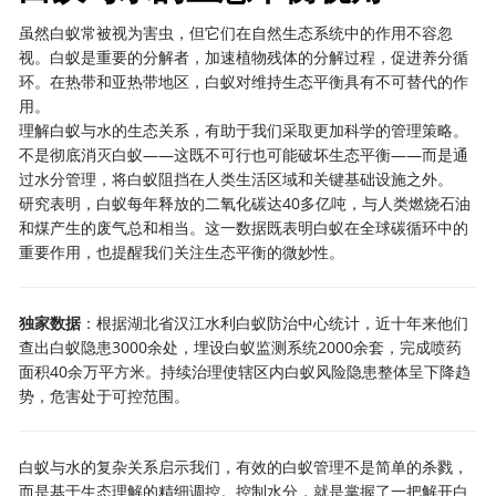
虽然白蚁常被视为害虫，但它们在自然生态系统中的作用不容忽
视。白蚁是重要的分解者，加速植物残体的分解过程，促进养分循
环。在热带和亚热带地区，白蚁对维持生态平衡具有不可替代的作
用。
理解白蚁与水的生态关系，有助于我们采取更加科学的管理策略。
不是彻底消灭白蚁——这既不可行也可能破坏生态平衡——而是通
过水分管理，将白蚁阻挡在人类生活区域和关键基础设施之外。
研究表明，白蚁每年释放的二氧化碳达40多亿吨，与人类燃烧石油
和煤产生的废气总和相当。这一数据既表明白蚁在全球碳循环中的
重要作用，也提醒我们关注生态平衡的微妙性。
独家数据
：根据湖北省汉江水利白蚁防治中心统计，近十年来他们
查出白蚁隐患3000余处，埋设白蚁监测系统2000余套，完成喷药
面积40余万平方米。持续治理使辖区内白蚁风险隐患整体呈下降趋
势，危害处于可控范围。
白蚁与水的复杂关系启示我们，有效的白蚁管理不是简单的杀戮，
而是基于生态理解的精细调控。控制水分，就是掌握了一把解开白