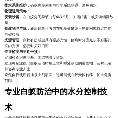
排水系统维护
：确保房屋周围的排水系统畅通，避免积水
物理阻隔策略
：
安装纱窗
：在白蚁分飞季节（每年3-5月）关闭门窗，或安装细网纱
窗
创建物理屏障
：新建建筑可考虑在地基处铺设不锈钢网或特定粒度
的砂粒层
光源管理
：白蚁有翅成虫具有强趋光性，傍晚时分应减少不必要的
室内光源，必要时关好门窗
专业监测与早期干预
：
定期检查房屋地基、木结构湿度情况
发现可疑泥线（白蚁活动时用土粒和唾液制成的覆盖物）及时记录
并咨询专业人士
避免自行使用普通杀虫剂喷洒，这可能使白蚁受惊转移，扩大危害
范围
专业白蚁防治中的水分控制技
术
专业白蚁防治机构采用更为系统的水分控制策略，这些方法结合了