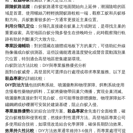
跟隨蚁路追蹤
：白蚁蚁路通常從地面開始向上延伸，潮濕陰暗的區
域是首選。使用螺絲刀輕輕挑開蚁路較粗一端，觀察工蚁和兵蚁移
動方向。兵蚁數量较多的一方通常更接近主巢位置。
利用分飛孔定位
：分飛孔直接建在蚁巢上方或附近，是尋找主巢的
重要線索。高登地區白蚁分飛多發生在傍晚時分，此時觀察飛行軌
跡有助於判斷巢穴大致方位。
專業設備輔助
：對於隱藏在牆體或地板下方的巢穴，可借助紅外線
熱像儀或白蚁偵測器。這些設備能透過溫度變化或聲音震動識別巢
穴位置，特別適合高登地區密集建築環境。
白蚁防治方法比較：DIY與專業服務優劣分析
面對白蚁威脅，高登居民可選擇自行處理或尋求專業服務。以下是
殺蟲專家
的詳細比較：
DIY防治方法
包括餌劑系統、噴灑藥劑和物理屏障。餌劑系統使用
含慢毒性藥物的餌料，工蚁將藥物帶回巢穴傳播，實現全巢消滅。
噴灑藥劑直接針對可見白蚁，但可能導致群體擴散。物理屏障如不
鏽鋼網或砂礫層可安裝於建築基礎，阻止白蚁入侵。
專業服務優勢
在於綜合治理方案。
殺蟲專家
會先進行全面檢查，確
定白蚁種類和侵害程度，然後針對性選擇方法。高登地區專業公司
多使用綜合技術，如環境改造結合化學屏障，確保長期防治效果。
效果持久性比較
：DIY方法效果通常維持3-6個月，而專業處理可提