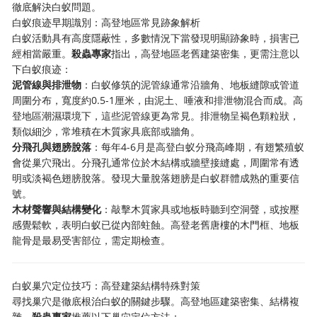
徹底解決白蚁問題。
白蚁痕迹早期識別：高登地區常見跡象解析
白蚁活動具有高度隱蔽性，多數情況下當發現明顯跡象時，損害已
經相當嚴重。
殺蟲專家
指出，高登地區老舊建築密集，更需注意以
下白蚁痕迹：
泥管線與排泄物
：白蚁修筑的泥管線通常沿牆角、地板縫隙或管道
周圍分布，寬度約0.5-1厘米，由泥土、唾液和排泄物混合而成。高
登地區潮濕環境下，這些泥管線更為常見。排泄物呈褐色顆粒狀，
類似細沙，常堆積在木質家具底部或牆角。
分飛孔與翅膀脫落
：每年4-6月是高登白蚁分飛高峰期，有翅繁殖蚁
會從巢穴飛出。分飛孔通常位於木結構或牆壁接縫處，周圍常有透
明或淡褐色翅膀脫落。發現大量脫落翅膀是白蚁群體成熟的重要信
號。
木材聲響與結構變化
：敲擊木質家具或地板時聽到空洞聲，或按壓
感覺鬆軟，表明白蚁已從內部蛀蝕。高登老舊唐樓的木門框、地板
龍骨是最易受害部位，需定期檢查。
白蚁巢穴定位技巧：高登建築結構特殊對策
尋找巢穴是徹底根治白蚁的關鍵步驟。高登地區建築密集、結構複
雜，
殺蟲專家
推薦以下巢穴定位方法：