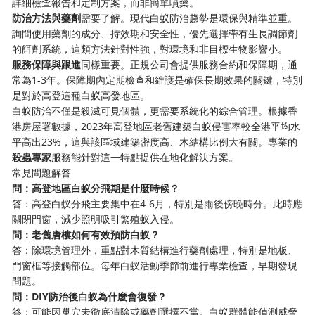
詳細檢查報告和定制方案，而非簡單噴藥。
防治方法與藥劑
需要了解。現代白蚁防治趨勢是環保與精準並重。
詢問使用藥劑的成分、持效期和安全性，優先選擇帶有生長調節劑
的餌劑系統，這類方法針對性強，對環境和非目標生物影響小。
服務保障與跟進
同樣重要。正規公司會提供服務合約和保障期，通
常為1-3年。保障期內定期檢查和維護是確保長期效果的關鍵，特別
是對於高登這種白蚁高發地區。
白蚁防治不僅是殺滅可見個體，更需要系統化的綜合管理。根據香
港房屋署數據，2023年高登地區老舊建築白蚁侵害率較全港平均水
平高出23%，這與該區域建築密度高、木結構比例大有關。專業的
殺蟲專家
服務能針對這一特點提供在地化解決方案。
常見問題解答
問：高登地區白蚁分飛期是什麼時候？
答：高登白蚁分飛主要集中在4-6月，特別是雨後傍晚時分。此時應
關閉門窗，減少照明吸引繁殖蚁入侵。
問：老舊唐樓如何有效預防白蚁？
答：除環境管理外，重點對木質結構進行藥劑處理，特別是地板、
門窗框等接觸部位。每年白蚁活動季節前進行專業檢查，早期發現
問題。
問：DIY防治後白蚁為什麼會復發？
答：可能因巢穴未徹底清除或藥劑選擇不當。白蚁群體能偵測威脅