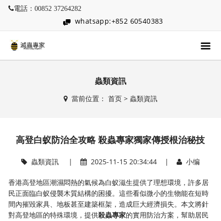
電話：00852 37264282
whatsapp:+852 60540383
蟲類資訊
當前位置：
首页
>
蟲類資訊
高登白蚁防治全攻略 殺蟲專家獨家傳授根治秘技
蟲類資訊
|
2025-11-15 20:34:44 |
小编
香港高登地區潮濕悶熱的氣候為白蚁滋生提供了理想環境，許多居
民正面臨白蚁侵襲木質結構的困擾。這些看似微小的生物能在短時
間內摧毀家具、地板甚至建築框架，造成巨大經濟損失。本文將針
對高登地區的特殊環境，提供
殺蟲專家
的實用防治方案，幫助居民