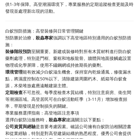
供1-3年保障。高登潮濕環境下，專業服務的定期追蹤檢查更能及時
發現並處理新出現的活動。
白蚁預防措施：高登裝修與日常管理關鍵
預防勝於治療，
殺蟲專家
強調以下高登地區特別適用的白蚁預防措
施：
裝修階段預防
至關重要。新建或裝修時對所有木質材料進行防白蚁
藥劑處理，特別是門框、窗框和地板龍骨。牆體與地面接觸處設置
物理或化學屏障，使用不鏽鋼網或持效期長的藥劑。
環境管理
能有效減少白蚁滋生機會。保持室內乾燥通風，修復漏水
點，將濕度控制在50%以下。清除建築周圍朽木、紙箱等白蚁食
源，木柴堆放處應遠離建築主體。
定期檢查
不可忽視。每季度檢查木質結構，特別注意廚房、衛生間
等潮濕區域。高登居民可在白蚁活動旺季（3-11月）增加檢查頻
率，早期發現是控制損失的關鍵。
專業服務選擇指南：高登地區注意事項
選擇白蚁防治服務時，
殺蟲專家
建議關注以下要點：
公司資質與經驗
是首要考慮因素。確認公司擁有白蚁防治相關證書
和從業經驗，特別是對高登建築結構的熟悉程度。優秀公司會提供