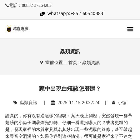
電話：00852 37264282
whatsapp:+852 60540383
蟲類資訊
當前位置：
首页
>
蟲類資訊
家中出現白蟻該怎麼辦？
蟲類資訊
|
2025-11-15 20:37:24 |
小编
說真的，你有沒有過這樣的經驗：某天晚上開燈，突然發現一群帶
翅膀的小蟲子圍著燈光打轉，仔細一看還挺嚇人的？或者更糟的
是，發現家裡的木質家具莫名其妙出現一些泥狀的線條，甚至敲起
來聲音空洞洞的？如果你遇到這些情況，很可能是家裡來了不速之