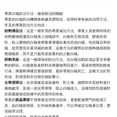
專業白蟻防治方法：徹底根治的關鍵
專業的白蟻防治機構會根據具體情況，採用科學有效的治理方法。
常見的專業防治方法包括：
粉劑傳染法
：這是一種常用的專業滅治方法。專業人員會將特殊的
粉劑藥物噴灑在白蟻身上或蟻路中。白蟻有互相清潔、餵食的習
性，粘上藥物的白蟻會將毒素傳遞給巢內其他白蟻，包括蟻后和幼
蟻，從而實現全巢消滅的效果。這種方法的優勢在於能夠徹底根除
整個蟻群，而不是只殺死表面看到的少數白蟻。
餌劑系統
：這是一種環保的防治方法。在白蟻活動區域設置含有藥
劑的餌站。白蟻會取食餌料並將藥物帶回巢穴，通過群體間的餵食
行為，將藥劑傳播至整個群體，最終導致白蟻死亡。這種方法針對
性強，對環境和非目標生物影響小。
化學屏障法
：在房屋建造或裝修時，對土壤、牆體和木質材料進行
藥物處理，形成一道化學屏障，阻止白蟻侵入。這種預防性措施對
於新建建築或裝修中的房屋特別有效。
專業的
殺蟲專家
不僅掌握這些防治技術，還會配備專門的檢測工
具，如白蟻探測器、紅外線熱像儀等，可以準確定位蟻巢位置，實
現精準治理。
白蟻預防措施：防患於未然最重要