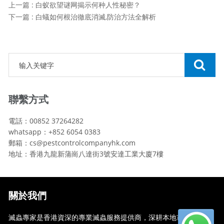
上一篇 : 白蚁欲望谜网揭示何种人性秘密？
下一篇 : 白蟻如何根治徹底消滅,防治方法全解析
聯繫方式
電話：00852 37264282
whatsapp：+852 6054 0383
郵箱：cs@pestcontrolcompanyhk.com
地址：香港九龍新蒲崗八達街3號安達工業大廈7樓
關於我們
滅蟲專家是香港資深的專業滅蟲服務提供商，深耕本地市場多年，