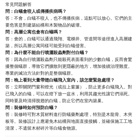
常見問題解答
問：白蟻會咬人或傳播疾病嗎？
答：不會，白蟻不咬人，也不傳播疾病，這點可以放心。它們的主
要危害是對建築結構和木製物品的破壞。
問：高層公寓也會有白蟻嗎？
答：會的，白蟻可以通過飛翔、電梯井、管道間等途徑進入高層建
築，所以高層公寓同樣可能受到白蟻侵害。
問：為什麼不能自行噴灑殺蟲劑對付白蟻？
答：因為自行噴灑殺蟲劑只能殺死表面看到的少數白蟻，反而會驚
擾整個蟻群，導致它們擴散到更隱蔽的地方，增加後續治理難度。
專業的滅治方法針對的是整個蟻群。
問：晚上看到大量帶翅白蟻飛入室內，該怎麼緊急處理？
答：立即關閉門窗和燈光（或拉上窗簾），防止更多白蟻飛入。對
已飛入的白蟻，可以在燈下放一盆水，利用其趨光性讓它們溺死。
同時要及時清掃脫翅的白蟻，防止它們在室內築巢。
問：裝修時如何預防白蟻？
答：裝修時可對木質材料進行防蟻藥劑處理，特別是木龍骨、木夾
板等。裝修設計上應避免木結構與地面直接接觸，並確保施工工地
清潔，不遺留木材碎片等白蟻食物源。