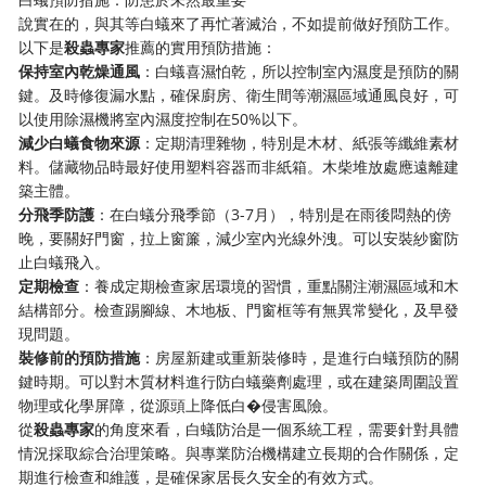
說實在的，與其等白蟻來了再忙著滅治，不如提前做好預防工作。
以下是
殺蟲專家
推薦的實用預防措施：
保持室內乾燥通風
：白蟻喜濕怕乾，所以控制室內濕度是預防的關
鍵。及時修復漏水點，確保廚房、衛生間等潮濕區域通風良好，可
以使用除濕機將室內濕度控制在50%以下。
減少白蟻食物來源
：定期清理雜物，特別是木材、紙張等纖維素材
料。儲藏物品時最好使用塑料容器而非紙箱。木柴堆放處應遠離建
築主體。
分飛季防護
：在白蟻分飛季節（3-7月），特別是在雨後悶熱的傍
晚，要關好門窗，拉上窗簾，減少室內光線外洩。可以安裝紗窗防
止白蟻飛入。
定期檢查
：養成定期檢查家居環境的習慣，重點關注潮濕區域和木
結構部分。檢查踢腳線、木地板、門窗框等有無異常變化，及早發
現問題。
裝修前的預防措施
：房屋新建或重新裝修時，是進行白蟻預防的關
鍵時期。可以對木質材料進行防白蟻藥劑處理，或在建築周圍設置
物理或化學屏障，從源頭上降低白�侵害風險。
從
殺蟲專家
的角度來看，白蟻防治是一個系統工程，需要針對具體
情況採取綜合治理策略。與專業防治機構建立長期的合作關係，定
期進行檢查和維護，是確保家居長久安全的有效方式。