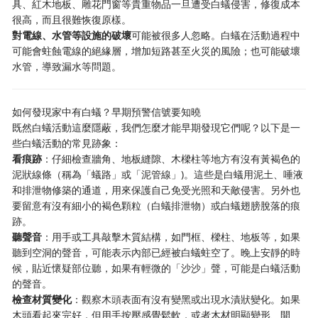
具、紅木地板、雕花門窗等貴重物品一旦遭受白蟻侵害，修復成本
很高，而且很難恢復原樣。
對電線、水管等設施的破壞
可能被很多人忽略。白蟻在活動過程中
可能會蛀蝕電線的絕緣層，增加短路甚至火災的風險；也可能破壞
水管，導致漏水等問題。
如何發現家中有白蟻？早期預警信號要知曉
既然白蟻活動這麼隱蔽，我們怎麼才能早期發現它們呢？以下是一
些白蟻活動的常見跡象：
看痕跡
：仔細檢查牆角、地板縫隙、木樑柱等地方有沒有黃褐色的
泥狀線條（稱為「蟻路」或「泥管線」)。這些是白蟻用泥土、唾液
和排泄物修築的通道，用來保護自己免受光照和天敵侵害。另外也
要留意有沒有細小的褐色顆粒（白蟻排泄物）或白蟻翅膀脫落的痕
跡。
聽聲音
：用手或工具敲擊木質結構，如門框、樑柱、地板等，如果
聽到空洞的聲音，可能表示內部已經被白蟻蛀空了。晚上安靜的時
候，貼近懷疑部位聽，如果有輕微的「沙沙」聲，可能是白蟻活動
的聲音。
檢查材質變化
：觀察木頭表面有沒有變黑或出現水漬狀變化。如果
木頭看起來完好，但用手按壓感覺鬆軟，或者木材明顯變形、開