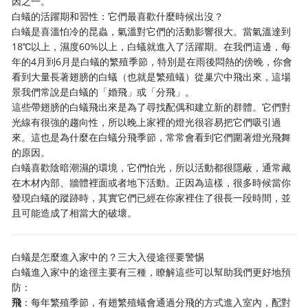
因之一。
白蟻的活躍期和習性：它們最喜歡什麼時候出沒？
白蟻是喜溫怕冷的昆蟲，氣溫對它們的活動影響很大。當氣溫達到
18℃以上，濕度60%以上，白蟻就進入了活躍期。在我們這邊，每
年的4月到6月是白蟻的繁殖季節，特別是在雨後悶熱的傍晚，你會
看到大量長著翅膀的白蟻（也就是繁殖蟻）從巢穴中飛出來，這場
景我們常說是白蟻的「婚飛」或「分飛」。
這些帶翅膀的白蟻飛出來是為了尋找配偶和建立新的群體。它們對
光線有很強的趨向性，所以晚上家裡的燈光很容易把它們吸引過
來。這也是為什麼在白蟻分飛季節，常常會看到它們圍著燈光飛舞
的原因。
白蟻喜歡陰暗潮濕的環境，它們怕光，所以活動都很隱蔽，通常藏
在木材內部、牆體裡面或者地下活動。正因為這樣，很多時候當你
發現白蟻的蹤跡時，其實它們已經在你家裡住了很長一段時間，並
且可能造成了相當大的破壞。
白蟻是怎麼進入家中的？三大入侵途徑要警惕
白蟻進入家中的途徑主要有三種，瞭解這些可以幫助我們更好地預
防：
飛
：每年繁殖季節，有翅繁殖蟻會通過分飛的方式進入室內，配對