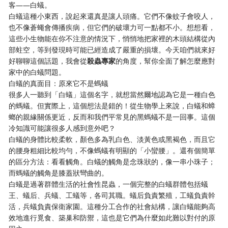
客——白蟻。
白蟻這種小東西，說起來還真是讓人頭痛。它們不像蚊子會咬人，
也不像蒼蠅會傳播疾病，但它們的破壞力可一點都不小。想想看，
這些小生物能在你不注意的情況下，悄悄地把家裡的木頭結構從內
部蛀空，等到發現時可能已經造成了嚴重的損壞。今天咱們就來好
好聊聊這個話題，我會從
殺蟲專家
的角度，幫你全面了解怎麼應對
家中的白蟻問題。
白蟻的真面目：原來它不是螞蟻
很多人一聽到「白蟻」這個名字，就想當然爾地認為它是一種白色
的螞蟻。但實際上，這個想法是錯的！從生物學上來說，白蟻和蟑
螂的親緣關係更近，反而和我們平常見的黑螞蟻不是一回事。這個
冷知識可能讓很多人感到意外吧？
白蟻的身體比較柔軟，顏色多為乳白色、淡黃色或黑褐色，而且它
的腰身粗細比較均勻，不像螞蟻有明顯的「小蠻腰」。還有個簡單
的區分方法：看看觸角。白蟻的觸角是念珠狀的，像一串小珠子；
而螞蟻的觸角是膝蓋狀彎曲的。
白蟻是過著群體生活的社會性昆蟲，一個完整的白蟻群體包括蟻
王、蟻后、兵蟻、工蟻等，各司其職。蟻后負責繁殖，工蟻負責幹
活，兵蟻負責保衛家園。這種分工合作的社會結構，讓白蟻能夠高
效地進行覓食、築巢和防禦，這也是它們為什麼如此難以對付的原