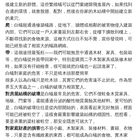
後建立新的群體。這些繁殖蟻可以從門窗縫隙飛進屋內，如果找到
合適的環境，就會脫翅、配對，然後在你家的木結構中開始建立新
的巢穴。
爬
：白蟻能通過修築蟻路，從地下、牆體或相鄰的被害物侵入建築
內部。它們可以從一戶人家蔓延到左鄰右舍，從樓下擴散到樓上，
不斷尋找新的食物來源。這種方式往往不知不覺，當你發現時，可
能已經形成了相當大的蟻路網絡。
帶
：這個途徑最冤枉——我們可能無意中通過木材、家具、包裝箱
等，把白蟻從外面帶回家中。特別是購買二手木製家具或裝修木材
時，如果沒有仔細檢查，很可能就把白蟻也一起請進家了。
白蟻對家庭的危害：不只是啃木頭那麼簡單
很多人以為白蟻只是吃木頭，其實它們的危害遠不止於此。作為世
界五大害蟲之一，白蟻的破壞力相當驚人。
對房屋結構的破壞
是白蟻最常見的危害。它們不僅蛀食木質家具、
地板、門窗等，還能通過分泌的酸性物質腐蝕其他材料。更可怕的
是，白蟻的破壞往往是從內部開始的，表面看起來完好無損，裡面
可能已經被蛀空了，這樣會嚴重影響建築結構的穩固性。想想看，
要是承重的梁柱被蛀空，那安全隱患可就大了。
對家庭財產的損害
也不容小覷。木製家具、裝修材料、書籍、衣物
等，只要是含有纖維素的東西，都可能成為白蟻的食物。實木家