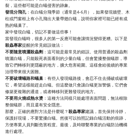
裂，這些都可能是白蟻侵害的跡象。
發現分飛孔
：在白蟻分飛季節（通常是4-6月），如果發現牆壁、木
柱或門窗框上有小孔飛出大量帶翅白蟻，說明你家裡可能已經有成
熟的蟻巢了。
家中發現白蟻，切記不要做這些事！
當發現白蟻時，很多人的第一反應可能會讓情況變得更糟。以下是
殺蟲專家
提醒的常見錯誤做法：
不要隨意噴灑殺蟲劑
：這可能是最常見的錯誤。使用普通的殺蟲劑
噴灑白蟻，只能殺死表面看到的少量白蟻，但會驚擾整個蟻群，導
致它們轉移到更隱蔽的地方，擴大危害範圍。這樣會給後續的專業
治理帶來很大困難。
不要破壞蟻路和蟻巢
：有些人發現蟻路後，會忍不住去捅破或破壞
它，希望這樣能趕走白蟻。但這麼做只會讓白蟻更加警惕，它們會
修築更複雜的通道，或者轉移到更難發現的地方。
不要用火燒或熱水燙
：這種方法同樣只能處理表面問題，無法根除
整個蟻群，而且還有安全隱患。
那麼，正確的應對方法是什麼呢？
殺蟲專家
建議，首先保持冷靜，
保護好現場，不要驚擾白蟻。然後可以拍照記錄白蟻活動的痕跡，
方便專業人員判斷危害程度。最後，及時聯繫專業的白蟻防治機構
進行處理。