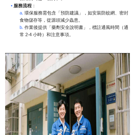
•
服務流程
：
a.
環保服務需包含「預防建議」，如安裝防蚊網、密封
食物儲存等，從源頭減少蟲患。
b.
作業後提供「藥劑安全說明書」，標註通風時間（通
2-4
常
小時）和注意事項。