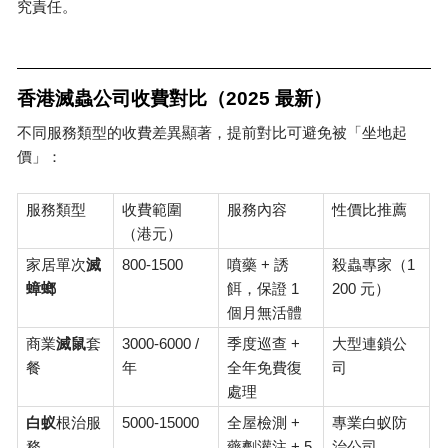
究責任。
香港滅蟲公司收費對比（
2025
最新）
不同服務類型的收費差異顯著，提前對比可避免被「坐地起
價」：
服務類型
收費範圍
服務內容
性價比推薦
（港元）
800-1500
+
1
家居單次
滅
噴藥
誘
殺蟲專家（
1
200
蟑螂
餌，保證
元）
個月無活體
3000-6000 /
+
商業
滅鼠
套
季度巡查
大型連鎖公
餐
年
全年免費復
司
處理
5000-15000
+
白蚁
根治服
全屋檢測
專業白蚁防
+ 5
務
藥劑灌注
治公司