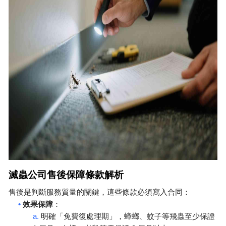
滅蟲公司售後保障條款解析
售後是判斷服務質量的關鍵，這些條款必須寫入合同：
•
效果保障
：
a.
明確「免費復處理期」，蟑螂、
蚊子
等飛蟲至少保證