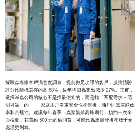
據
殺蟲專家
客戶滿意度調查，提前做足功課的客戶，服務體驗
58%
27%
評分比隨機選擇的高
，且年均滅蟲支出減少
。其實，
+
選擇滅蟲公司的核心不是找最便宜的，而是找「匹配需求
透
——
明可靠」的
家庭用戶看重安全性和售後，商戶則需兼顧效
率和合规性。建議每年春季（蟲類繁殖高峰期前）預約一次全
500
面檢測，花費約
元的檢測費，可能比蟲患爆發後花幾千元
處理更划算。