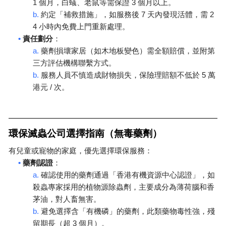
1
3
個月，白蟻、老鼠等需保證
個月以上。
b.
7
2
約定「補救措施」，如服務後
天內發現活體，需
4
小時內免費上門重新處理。
•
責任劃分
：
a.
藥劑損壞家居（如木地板變色）需全額賠償，並附第
三方評估機構聯繫方式。
b.
5
服務人員不慎造成財物損失，保險理賠額不低於
萬
/
港元
次。
環保滅蟲公司選擇指南（無毒藥劑）
有兒童或寵物的家庭，優先選擇環保服務：
•
藥劑認證
：
a.
確認使用的藥劑通過「香港有機資源中心認證」，如
殺蟲專家採用的植物源除蟲劑，主要成分為薄荷腦和香
茅油，對人畜無害。
b.
避免選擇含「有機磷」的藥劑，此類藥物毒性強，殘
3
留期長（超
個月）。