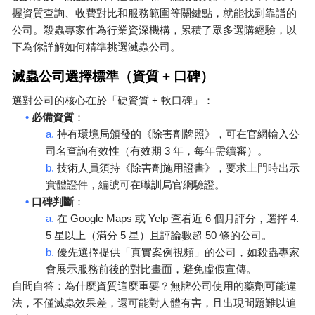
握資質查詢、收費對比和服務範圍等關鍵點，就能找到靠譜的
公司。殺蟲專家作為行業資深機構，累積了眾多選購經驗，以
下為你詳解如何精準挑選滅蟲公司。
滅蟲公司選擇標準（資質
+
口碑）
+
選對公司的核心在於「硬資質
軟口碑」：
•
必備資質
：
a.
持有環境局頒發的《除害劑牌照》，可在官網輸入公
3
司名查詢有效性（有效期
年，每年需續審）。
b.
技術人員須持《除害劑施用證書》，要求上門時出示
實體證件，編號可在職訓局官網驗證。
•
口碑判斷
：
a.
Google Maps
Yelp
6
4.
在
或
查看近
個月評分，選擇
5
5
50
星以上（滿分
星）且評論數超
條的公司。
b.
優先選擇提供「真實案例視頻」的公司，如殺蟲專家
會展示服務前後的對比畫面，避免虛假宣傳。
自問自答：為什麼資質這麼重要？無牌公司使用的藥劑可能違
法，不僅滅蟲效果差，還可能對人體有害，且出現問題難以追