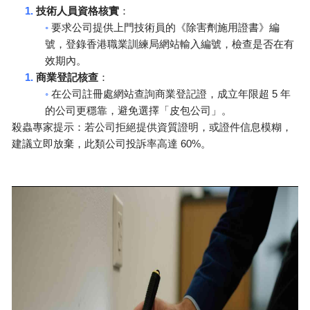
1.
技術人員資格核實
：
◦
要求公司提供上門技術員的《除害劑施用證書》編
號，登錄香港職業訓練局網站輸入編號，檢查是否在有
效期內。
1.
商業登記核查
：
◦
5
在公司註冊處網站查詢商業登記證，成立年限超
年
的公司更穩靠，避免選擇「皮包公司」。
殺蟲專家提示：若公司拒絕提供資質證明，或證件信息模糊，
60%
建議立即放棄，此類公司投訴率高達
。