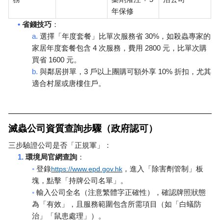
年保修
•
省錢技巧
：
a.
30%
選擇「年度套餐」比單次服務省
，如殺蟲專家的
4
2800
家居年度套餐包含
次服務，費用
元，比單次購
1600
買省
元。
b.
3
10%
與鄰居拼單，
戶以上團購可額外享
折扣，尤其
適合村屋或唐樓住戶。
滅蟲公司資質查詢步驟（政府認可）
三步驗證公司是否「正規軍」：
1.
環境局官網查詢
：
◦
登錄
https://www.epd
.go
v
.hk
，進入「除害劑管制」板
塊，點擊「持牌公司名單」。
◦
輸入公司全名（注意繁體字正確性），確認牌照狀態
為「有效」，且服務範圍包含所需項目（如「白蟻防
治」「鼠患處理」）。