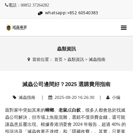
電話：00852 37264282
whatsapp:+852 60540383
蟲類資訊
當前位置：
首页
>
蟲類資訊
>
滅蟲指南
滅蟲公司邊間好？2025 選購費用指南
滅蟲指南
|
2025-08-20 16:26:30 |
小编
面對家中突如其來的
蟑螂
、
老鼠
或
白蚁
，很多人都會急於找滅
蟲公司解決，但市場上魚龍混雜，選錯不僅浪費金錢，還可能
2024
40%
讓蟲患反覆出現。根據香港消委會
年報告，超過
的
投訴涉及「滅蟲效果不達標」和「隱藏收費」。其實，只要掌